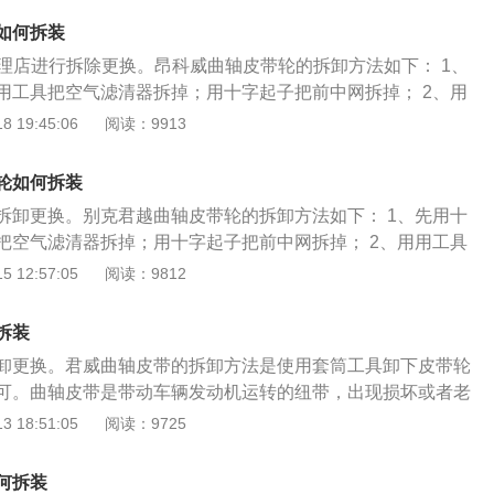
，拆下曲轴位置传感器安装螺栓；3、拆下曲轴位置传感器，
轮；同时用工具松开曲轴皮带轮螺栓并取下螺栓；此时皮带轮
器导线线束的夹箍。
如何拆装
o.china.com
修理店进行拆除更换。昂科威曲轴皮带轮的拆卸方法如下： 1、
用工具把空气滤清器拆掉；用十字起子把前中网拆掉； 2、用
支架的螺栓并松开发电机，拆掉发电机皮带；3、用用工具松
 19:45:06
阅读：9913
的螺栓并拆掉压缩机皮带； 4、用一字起子卡住位于变速箱底
；同时用工具松开曲轴皮带轮螺栓并取下螺栓；此时皮带轮应
轮如何拆装
拆卸更换。别克君越曲轴皮带轮的拆卸方法如下： 1、先用十
把空气滤清器拆掉；用十字起子把前中网拆掉； 2、用用工具
螺栓并松开发电机，拆掉发电机皮带； 3、用用工具松开空调
 12:57:05
阅读：9812
并拆掉压缩机皮带；4、用一字起子卡住位于变速箱底部的小
用工具松开曲轴皮带轮螺栓并取下螺栓；此时皮带轮应该可以
拆装
卸更换。君威曲轴皮带的拆卸方法是使用套筒工具卸下皮带轮
可。曲轴皮带是带动车辆发动机运转的纽带，出现损坏或者老
机的动力，需及时进行更换。以下是正时皮带的更换步骤：
 18:51:05
阅读：9725
开，曲轴皮带轮拆卸掉，把正时链条外壳拆掉；转动曲轴，将
点，将曲轴固定镙丝拧上，固定住曲轴； 2、转动进排气凸轮
何拆装