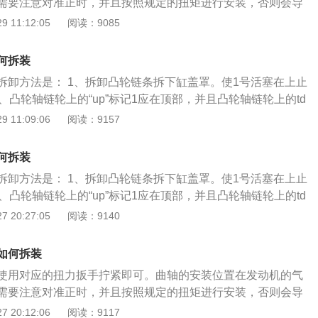
需要注意对准正时，并且按照规定的扭矩进行安装，否则会导
 以下是曲轴箱的作用： 1、曲轴箱是发动机中最重要的部件。
 11:12:05
阅读：9085
力，并将其转变为转矩通过曲轴输出并驱动发动机上其他附件
箱受到旋转质量的离心力、周期变化的气体惯性力和往复惯性力
何拆装
轴承受弯曲扭转载荷的作用； 3、防止机油变质；防止曲轴油
拆卸方法是： 1、拆卸凸轮链条拆下缸盖罩。使1号活塞在上止
漏。
 2、凸轮轴链轮上的“up”标记1应在顶部，并且凸轮轴链轮上的td
的顶部边缘对准； 3、拆下右前轮。拆下右侧挡泥板； 4、松
 11:09:06
阅读：9157
螺栓。拆下传动皮带； 5、拆下水泵皮带轮。再使用19的螺丝
带轮即可。
何拆装
拆卸方法是： 1、拆卸凸轮链条拆下缸盖罩。使1号活塞在上止
 2、凸轮轴链轮上的“up”标记1应在顶部，并且凸轮轴链轮上的td
的顶部边缘对准； 3、拆下右前轮。拆下右侧挡泥板； 4、松
 20:27:05
阅读：9140
螺栓。拆下传动皮带； 5、拆下水泵皮带轮。再使用19的螺丝
带轮即可。
如何拆装
使用对应的扭力扳手拧紧即可。曲轴的安装位置在发动机的气
需要注意对准正时，并且按照规定的扭矩进行安装，否则会导
 以下是曲轴箱的作用： 1、曲轴箱是发动机中最重要的部件。
 20:12:06
阅读：9117