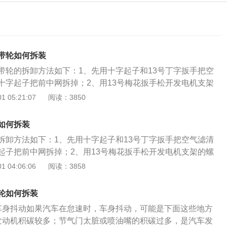
带轮如何拆装
带轮的拆卸方法如下：1、先用十字起子和13号丁字扳手把空
十字起子把前中网拆掉；2、用13号梅花扳手松开发电机支架
机，拆掉发电机皮带；3、用短一点儿的13号梅花扳手松开空
 05:21:07
阅读：3850
掉压缩机皮带；汽修网Http://auto.china.com/4、用一字
箱底部的小孔里的飞轮；同时用15号梅花扳手松开曲轴皮带轮
如何拆装
此时皮带轮应该可以轻松取下。（中华网汽车wang原创）
拆卸方法如下：1、先用十字起子和13号丁字扳手把空气滤清
起子把前中网拆掉；2、用13号梅花扳手松开发电机支架的螺
，拆掉发电机皮带；3、用短一点儿的13号梅花扳手松开空调
 04:06:06
阅读：3858
，并拆掉压缩机皮带；4、用一字起子卡住位于变速箱底部的
、同时用15号梅花扳手松开曲轴皮带轮螺栓并取下螺栓，此时
轮如何拆装
松取下。
速时车身抖动如果汽车在怠速时，车身抖动，可能是下面这些地方
发动机积碳较多；节气门太脏或喷油嘴的积碳过多，是汽车发