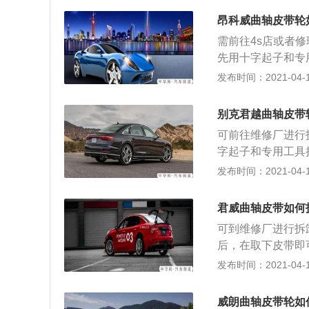
器导线卡子的螺母
底部的小孔里的飞
拆下曲轴位置传感
昂科威曲轴皮带轮
应该可以轻松取下。aut
需前往4s店或者
先用十字起子和专
用工具松开发电机
发布时间：2021-04-18
开空调压缩机支架
部的小孔里的飞轮
别克君越曲轴皮带
该可以轻松取下。
可前往维修厂进行
字起子和专用工具
松开发电机支架的
发布时间：2021-04-15
压缩机支架的螺栓
孔里的飞轮；同时
君威曲轴皮带如何
轻松取下。
可到维修厂进行拆
后，在取下皮带即
化会严重影响发动
发布时间：2021-04-13
1、将气门室盖拆
曲轴转到一缸上止
威朗曲轴皮带轮如