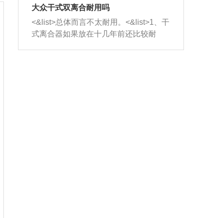
室，最后形成废气排出，就可以让三元
无法制作，需要将车辆送到修理厂或4s
造成烧机油。<&list>3、机油粘度。使用
大众干式双离合耐用吗
催化器得到清洗，排气管堵塞的情况就
店；<&list>2.车辆半轴套管防尘罩破
机油粘度过小的话，同样会有烧机油现
<&list>总体而言不太耐用。<&list>1、干
能够得到解决。
裂，破裂后会出现漏油现象，使半轴磨
象，机油粘度过小具有很好的流动性，
式离合器如果放在十几年前还比较耐
损严重，磨损的半轴容易损坏，产生异
容易窜入到气缸内，参与燃烧。<&list>
用，但是由于现在的汽车发动机动力输
响；<&list>3.稳定器的转向胶套和球头
4、机油量。机油量过多，机油压力过
出越来越高，使得干式离合器散热不足
老化，一般是使用时间过长造成的。解
大，会将部分机油压入气缸内，也会出
的缺陷也逐渐暴露出来。<&list>2、由于
决方法是更换新的质量好的转向橡胶套
现烧机油。<&list>5、机油滤清器堵塞：
干式双离合的工作环境暴露在空气中，
和球头。
会导致进气不畅，使进气压力下降，形
而离合器的散热也是通离合器罩上面的
成负压，使机油在负压的情况下吸入燃
几个小孔来进行散热。但是在行驶过程
烧室引起烧机油。<&list>6、正时齿轮或
中变速箱需要换挡，就不得不使得离合
链条磨损：正时齿轮或链条的磨损会引
器频繁工作。<&list>3、长时间的低速行
起气阀和曲轴的正时不同步。由于轮齿
驶以及过于频繁的启停，导致离合器的
或链条磨损产生的过量侧隙，使得发动
温度不断升高，而低速行驶时空气流动
机的调节无法实现：前一圈的正时和下
效率不高，无法将离合器中的热量有效
一圈可能就不一样。当气阀和活塞的运
的带走，导致离合器内部的温度不断升
动不同步时，会造成过大的机油消耗。
高，加速离合器的磨损。
解决方法：更换正时齿轮或链条。<&list
>7、内垫圈、进风口破裂：新的发动机
设计中，经常采用各种由金属和其他材