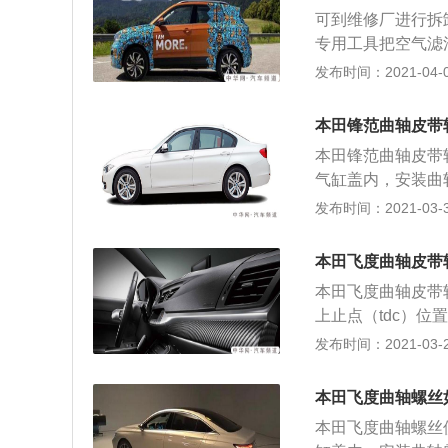
轴，凸轮轴后端有
可到维修厂进行拆
拆下旧链条装上新
专用工具把空气滤
个圆孔，对正链条
支架的螺栓并松开
发布时间：2021-04-07
时要不间隙调整到
螺栓并拆掉压缩机
(出自auto.china.c
同时用工具松开曲
本田锋范曲轴皮带
到4s店或修理店
本田锋范曲轴皮带
气缸盖内，安装曲
导致发动机的损坏
发布时间：2021-03-30
空气滤清器拆掉；
并松开发电机，拆
本田飞度曲轴皮带
压缩机皮带； 4
本田飞度曲轴皮带
松开曲轴皮带轮螺
上止点（tdc）位
的tdc凹槽2应与
发布时间：2021-03-29
松开水泵皮带轮安
丝用风炮打下曲轴
本田飞度曲轴螺丝
本田飞度曲轴螺丝