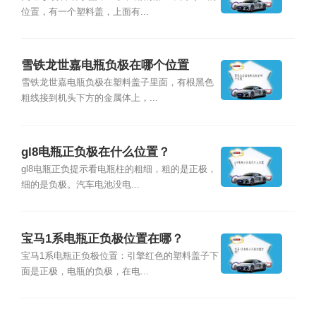
位置，有一个塑料盖，上面有...
雪铁龙世嘉电瓶负极在哪个位置
雪铁龙世嘉电瓶负极在塑料盖子里面，有根黑色
粗线接到机头下方的金属体上，...
gl8电瓶正负极在什么位置？
gl8电瓶正负提示看电瓶柱的粗细，粗的是正极，
细的是负极。汽车电池没电...
宝马1系电瓶正负极位置在哪？
宝马1系电瓶正负极位置：引擎红色的塑料盖子下
面是正极，电瓶的负极，在电...