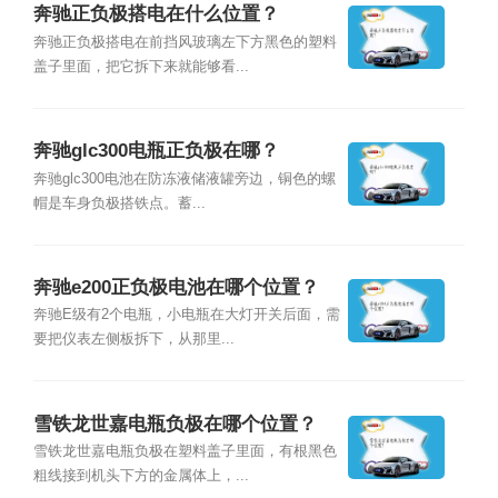
奔驰正负极搭电在什么位置？
奔驰正负极搭电在前挡风玻璃左下方黑色的塑料
盖子里面，把它拆下来就能够看...
奔驰glc300电瓶正负极在哪？
奔驰glc300电池在防冻液储液罐旁边，铜色的螺
帽是车身负极搭铁点。蓄...
奔驰e200正负极电池在哪个位置？
奔驰E级有2个电瓶，小电瓶在大灯开关后面，需
要把仪表左侧板拆下，从那里...
雪铁龙世嘉电瓶负极在哪个位置？
雪铁龙世嘉电瓶负极在塑料盖子里面，有根黑色
粗线接到机头下方的金属体上，...