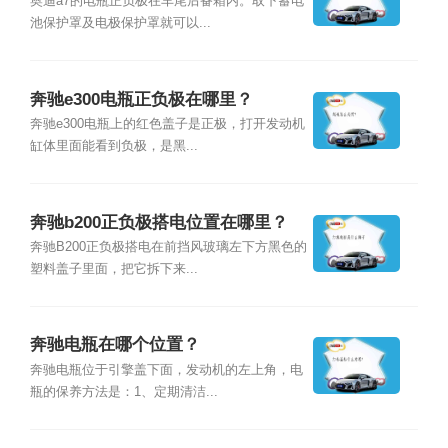
奥迪a7的电瓶正负极在车尾后备箱内。取下蓄电
池保护罩及电极保护罩就可以...
奔驰e300电瓶正负极在哪里？
奔驰e300电瓶上的红色盖子是正极，打开发动机
缸体里面能看到负极，是黑...
奔驰b200正负极搭电位置在哪里？
奔驰B200正负极搭电在前挡风玻璃左下方黑色的
塑料盖子里面，把它拆下来...
奔驰电瓶在哪个位置？
奔驰电瓶位于引擎盖下面，发动机的左上角，电
瓶的保养方法是：1、定期清洁...