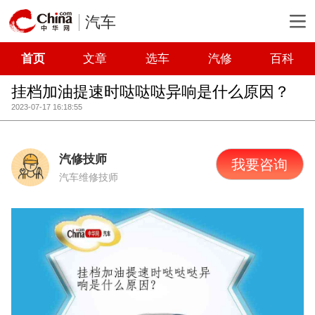
汽车
首页
文章
选车
汽修
百科
挂档加油提速时哒哒哒异响是什么原因？
2023-07-17 16:18:55
汽修技师
我要咨询
汽车维修技师