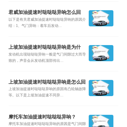
君威加油提速时哒哒哒异响怎么回
事？
以下是有关君威加油提速时哒哒哒异响的原因介
绍：1、气门异响：着车后发动...
上坡加油提速时哒哒哒异响是为什
么？
发动机出现哒哒哒异响一般是气门间隙过大而导
致的，声音会从发动机顶部传出...
上坡加油提速时哒哒哒异响是怎么回
事？
上坡加油提速时哒哒哒异响的原因有凸轮轴故障
等。以下是上坡加油提速不同异...
摩托车加油提速时哒哒哒异响？
摩托车加油提速时哒哒哒异响的原因是气门间隙