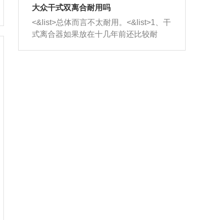
室，最后形成废气排出，就可以让三元
无法制作，需要将车辆送到修理厂或4s
造成烧机油。<&list>3、机油粘度。使用
大众干式双离合耐用吗
催化器得到清洗，排气管堵塞的情况就
店；<&list>2.车辆半轴套管防尘罩破
机油粘度过小的话，同样会有烧机油现
<&list>总体而言不太耐用。<&list>1、干
能够得到解决。
裂，破裂后会出现漏油现象，使半轴磨
象，机油粘度过小具有很好的流动性，
式离合器如果放在十几年前还比较耐
损严重，磨损的半轴容易损坏，产生异
容易窜入到气缸内，参与燃烧。<&list>
用，但是由于现在的汽车发动机动力输
响；<&list>3.稳定器的转向胶套和球头
4、机油量。机油量过多，机油压力过
出越来越高，使得干式离合器散热不足
老化，一般是使用时间过长造成的。解
大，会将部分机油压入气缸内，也会出
的缺陷也逐渐暴露出来。<&list>2、由于
决方法是更换新的质量好的转向橡胶套
现烧机油。<&list>5、机油滤清器堵塞：
干式双离合的工作环境暴露在空气中，
和球头。
会导致进气不畅，使进气压力下降，形
而离合器的散热也是通离合器罩上面的
成负压，使机油在负压的情况下吸入燃
几个小孔来进行散热。但是在行驶过程
烧室引起烧机油。<&list>6、正时齿轮或
中变速箱需要换挡，就不得不使得离合
链条磨损：正时齿轮或链条的磨损会引
器频繁工作。<&list>3、长时间的低速行
起气阀和曲轴的正时不同步。由于轮齿
驶以及过于频繁的启停，导致离合器的
或链条磨损产生的过量侧隙，使得发动
温度不断升高，而低速行驶时空气流动
机的调节无法实现：前一圈的正时和下
效率不高，无法将离合器中的热量有效
一圈可能就不一样。当气阀和活塞的运
的带走，导致离合器内部的温度不断升
动不同步时，会造成过大的机油消耗。
高，加速离合器的磨损。
解决方法：更换正时齿轮或链条。<&list
>7、内垫圈、进风口破裂：新的发动机
设计中，经常采用各种由金属和其他材