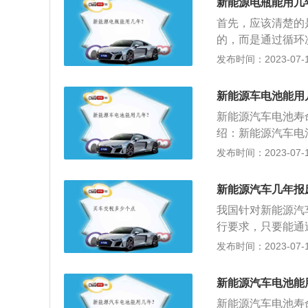
新能源电瓶能用几
不同，成本相差很
首先，应该清楚的
闸管控制器用来给
的，而是通过循环
铅酸蓄电池为3~5
始和结束充电点。
发布时间：2023-07-17
外，电池性能还包
一般来说，磷酸铁
00次左右。2、
新能源车电池能用
斯拉电池在不同温
新能源汽车电池寿
度下的寿命变化。
绍：新能源汽车电
数。
污染少，合格三元
发布时间：2023-07-17
里。延长电池寿命
而且要养成经常给
新能源汽车几年报
降低，所以经常充
我国针对新能源汽
行要求，只要能通
用，反之就需要报
发布时间：2023-07-17
和里程，不过也有
最起码要30年才
新能源汽车电池能
属性的新能源汽车
新能源汽车电池寿