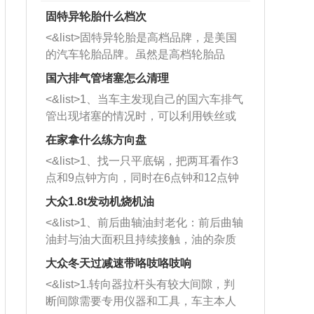
固特异轮胎什么档次
<&list>固特异轮胎是高档品牌，是美国
的汽车轮胎品牌。虽然是高档轮胎品
牌，但是中高低端的轮胎都有生产，这
国六排气管堵塞怎么清理
也是为了更好的开拓市场。
<&list>1、当车主发现自己的国六车排气
管出现堵塞的情况时，可以利用铁丝或
者是细棍，直接将杂物给取出来，如果
在家拿什么练方向盘
堵塞情况比较严重，也可以采取应急措
<&list>1、找一只平底锅，把两耳看作3
施。 <&list>2、直接利用木棍将所有的
点和9点钟方向，同时在6点钟和12点钟
杂物推到排气管里面的位置处，然后将
方向做一个标记。 <&list>2、双手握住
三元催化器拆解开，就可以将堵塞的东
大众1.8t发动机烧机油
平底锅两耳，然后往左打半圈、一圈、
西取出来。但如果是因为积碳过多引起
<&list>1、前后曲轴油封老化：前后曲轴
一圈半的练习，往右同样也要打相同的
的堵塞，就需要将三元催化器泡在草酸
油封与油大面积且持续接触，油的杂质
圈数。 <&list>3、最后强调要反复练
中进行清洗。 <&list>3、也可以利用清
和发动机内持续温度变化使其密封效果
习，这样就可以形成肌肉记忆，在真实
大众冬天过减速带咯吱咯吱响
洗剂对堵塞的情况得到解决，将清洗剂
逐渐减弱，导致渗油或漏油。<&list>2、
驾驶车辆时，不需要记忆也能打好方
放在燃油箱中，与燃油混合后，车辆启
<&list>1.转向器拉杆头有较大间隙，判
活塞间隙过大：积碳会使活塞环与缸体
向。
动时，就可以和汽油一起进入到燃烧
断间隙需要专用仪器和工具，车主本人
的间隙扩大，导致机油流入燃烧室中，