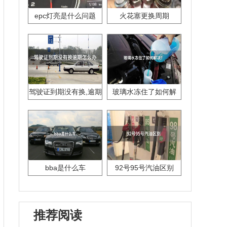
epc灯亮是什么问题
火花塞更换周期
驾驶证到期没有换,逾期
玻璃水冻住了如何解
怎么办??
决？
bba是什么车
92号95号汽油区别
推荐阅读