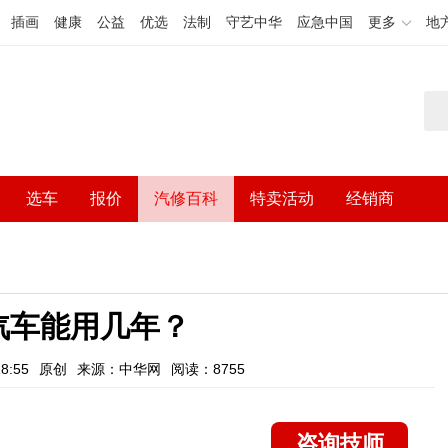
插画
健康
公益
优选
法制
守艺中华
应急中国
更多
地
选车
报价
汽修百科
特卖活动
经销商
汽车能用几年？
8:55
原创
来源：中华网
阅读：8755
咨询技师