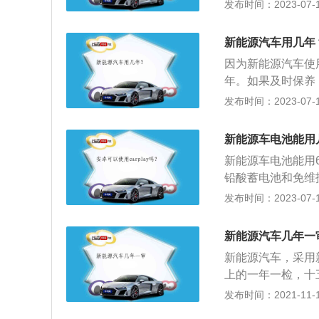
量变少而且充电慢
发布时间：2023-07-17
缩短。
池、锂电池、氢燃
用的是铅酸电池，
新能源汽车用几年
现在大部分电瓶车
因为新能源汽车使
是二十世纪九十年
年。如果及时保养
染等特点。3、锂
汽车电池大多使用
发布时间：2023-07-17
（锰酸锂，磷酸铁
化，所以就会出现
轻、储能大、无污
能也就使用大概3
理想的清洁能源。
新能源车电池能用
日常养护方面需要
新能源车电池能用
充电，电池亏电时
铅酸蓄电池和免维
把握充电时间：新
生的水分解量少，
发布时间：2023-07-17
车主会把新能源汽
体是比较少的。以新
电会导致电瓶发热
菱旗下五菱品牌的
保护好充电器：新
新能源汽车几年一
2917mm、14
充电器的寿命，而
新能源汽车，采用
点，还有最重要的
上的一年一检，十
能源汽车的续行里
型还是燃油车型，
发布时间：2021-11-10
一定要及时送去4
都非常注重环保。