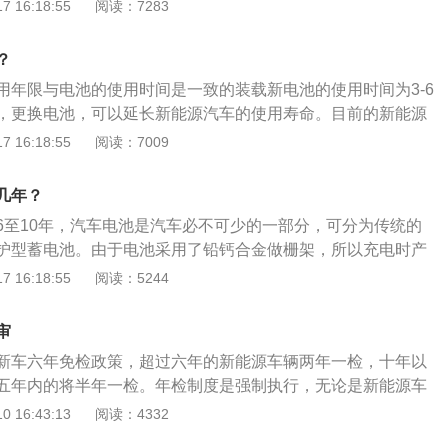
等问题。新能源汽车用动力电池主要包括铅酸电池、镍氢电
 16:18:55
阅读：7283
料电池。以下是具体介绍：1、铅酸电池：纯电动汽车最早使
铅及其氧化物制成作为电极材料，硫酸溶液作为电解液，这是
？
的动力源，低成本是其最大的优势。2、镍氢电池：镍氢电池
用年限与电池的使用时间是一致的装载新电池的使用时间为3-6
代发展起来的一种新型绿色电池，具有高能量、长寿命、无污
，更换电池，可以延长新能源汽车的使用寿命。目前的新能源
电池：锂电池正是现阶段新能源车的主流选择，锂的化合物
的是锂电池技术，这种电池会随着使用时间和频率的增加而老
 16:18:55
阅读：7009
锂等）作为电极材料，石墨作为负极材料，其优势在于重量
续航缩短和电池报废的问题。一般来说一块普通的汽车电池可
染、无记忆效应、使用寿命长。4、氢燃料电池：氢气是非常
到5年左右，而品质好一些的则可以使用5到6年。新能源汽车的
特点是无污染，无噪音，高效率。
几年？
注意以下几点：及时充电：新能源汽车电池如果没电了不及时
6至10年，汽车电池是汽车必不可少的一部分，可分为传统的
硫酸会氧化，导致充电不足，时间久了也会电池容量会下降。
护型蓄电池。由于电池采用了铅钙合金做栅架，所以充电时产
能源汽车充电时间比较长，要8个小时甚至更长的时间，很多
水分蒸发量也低，加上外壳采用密封结构，释放出来的硫酸气
 16:18:55
阅读：5244
车放在一边一直充电，直到充满为止。新能源汽车电池过度充
能源五菱宏光MINIEV为例：五菱宏光MINIEV是上汽通用五
，影响电瓶寿命。要把握好充电时间，电充满后就可以拔掉。
首款四座新能源车，定位为人民的代步车。该车长宽高分别为
能源汽车充电器是非常重要的，如果充电器发生损坏，会影响
审
93mm、1621mm，采用双门设计，营造出萌的视觉效果。
且在充电的时候还会损害电池。定期检查电池：除了以上几
新车六年免检政策，超过六年的新能源车辆两年一检，十年以
一点就是定期检查各处电器，保证不进水，没用灰尘。如果新
五年内的将半年一检。年检制度是强制执行，无论是新能源车
程突然大幅度下降，电池组中肯定有一块电池有问题，这时候
都必须遵守。现在，各个国家都非常注重控制污染物的排放，
 16:43:13
阅读：4332
S店维修。
我国目前也正鼓励新能源车的发展。3万左右的新能源汽车无