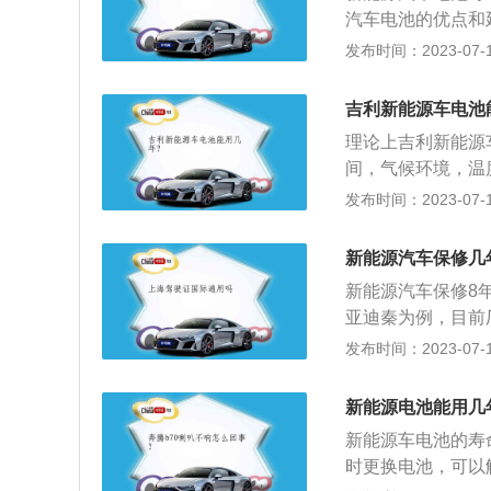
时也根据车型不同
汽车电池的优点和
车辆的报废年限是
池一般普遍使用的
发布时间：2023-07-17
年限为15年。
锂电池的正常使用
方法：保持匀速行
吉利新能源车电池
动汽车充电的好习
理论上吉利新能源
是关键。
间，气候环境，温
保持电池在充满状
发布时间：2023-07-17
放电处理。注意电
直接冲洗车辆高低
新能源汽车保修几
身线路短路。
新能源汽车保修8
亚迪秦为例，目前
而上汽荣威E50
发布时间：2023-07-17
供5年10万公里的
新能源汽车的质保
新能源电池能用几
电池，实际可能达
新能源车电池的寿
池在生产制造中存
时更换电池，可以
采取适当措施，这