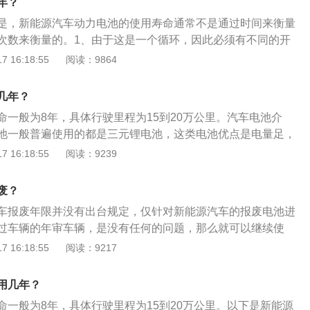
年？
大。如果使用DC有刷电机，车载电源可以直接给电机供电，晶
是，新能源汽车动力电池的使用寿命通常不是通过时间来衡量
电机提速。目前常用的电池中，镉镍电池湿储寿命为2~3年，
次数来衡量的。1、由于这是一个循环，因此必须有不同的开
年，锂离子电池为5~8年，锌银电池最短，只有1年左右。此
在深度充放电情况下，即0-100%循环，此时将获得实验数据。
 16:18:55
阅读：9864
括:低温性能、耐过充性能、安全性能等。
锂电池可以循环2000次左右，而目前的三元锂电池可以循环14
当然，电池的循环寿命也与电池的工作温度直接相关。下图为特
几年？
度下放电容量的变化。右图显示了深度放电循环电池在不同温
命一般为8年，具体行驶里程为15到20万公里。汽车电池介
可以看出，电池在35℃时的循环次数明显高于55℃时的循环次
池一般普遍使用的都是三元锂电池，这类电池优点是电量足，
锂电池的正常使用寿命为8年，具体行驶里程为15到20万公
 16:18:55
阅读：9239
的方法：保持匀速行驶，激烈行驶会对电池造成一定的损伤。
电动汽车充电的好习惯，电池长时间馈电，会导致寿命大幅度
废？
电是关键。
车报废年限并没有出台规定，仅针对新能源汽车的报废电池进
过车辆的年审车辆，是没有任何的问题，那么就可以继续使
废处理。非营运的新能源汽车：目前国家已经取消了报废年限
 16:18:55
阅读：9217
达到60万公里引导报废这回事。如果按照每年行驶2万公里，
能达到引导报废的标准，所以一般的私家车完全不用担心。营运
用几年？
：如果是营运属性的新能源汽车，则和营运的燃油车一样，同
命一般为8年，具体行驶里程为15到20万公里。以下是新能源