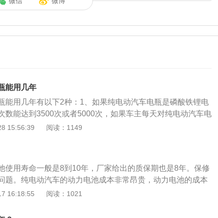
微信
微博
瓶能用几年
瓶能用几年有以下2种：1、如果纯电动汽车电瓶是磷酸铁锂电
数能达到3500次或者5000次，如果车主每天对纯电动汽车电
用9年左右，如果相隔三天对电瓶充电一次，使用寿命会更
 15:56:39
阅读：1149
动汽车电瓶是三元锂电池，一般充电循环次数能达到2500次，
瓶充电，大概能用5年到6年时间，如果相隔三天对电瓶充电一
好养护工作，大概能用到8年到10年时间。（具体使用时间跟
池使用寿命一般是8到10年，厂家给出的质保期也是8年。保修
定）电瓶车我们又称为电动车，它是由蓄电池（电瓶）提供电
问题。纯电动汽车的动力电池成本非常昂贵，动力电池的成本
流、交流，串励、他励）驱动的纯电动机动车辆，近年来，在
40%到50%。纯电动汽车的电池成本非常昂贵，可以说是目前
 16:18:55
阅读：1021
泛的普及。
短板。使用8年左右，就要换电池了。但是，昂贵的更换费用
汽车划算。影响新能源车寿命的因素:取决于发动机。驱动电机