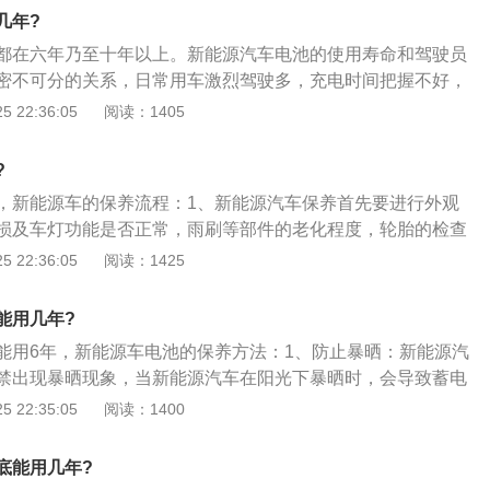
是外观造型，都非常接近正常的家用车。我们通常将5万以下
几年?
称为“低速电动车”，而3万元左右的价格目前是低速电动车行业
都在六年乃至十年以上。新能源汽车电池的使用寿命和驾驶员
微米e28、跃迪T70以及德瑞博FS是三款销量比较好的新能
密不可分的关系，日常用车激烈驾驶多，充电时间把握不好，
有各自的特点，其中，立通微米e28新增了倒车影像功能，跃
车电池的使用时间。新能源汽车保养：1、防止暴晒：新能源
 22:36:05
阅读：1405
村交通，而德瑞博FS配备了同级别车型中少有的中央液晶显示系
严禁出现暴晒现象，当新能源汽车在阳光下暴晒时，会导致蓄
而使电池失水，电池的活性会下降，加速电池极板的老化，缩
?
池的使用寿命；2、正确掌握充电时间：合理掌握新能源汽车
，新能源车的保养流程：1、新能源汽车保养首先要进行外观
长新能源汽车电池的使用寿命，在正常行驶过程中，如果电量
损及车灯功能是否正常，雨刷等部件的老化程度，轮胎的检查
亮，就应充电，一般新能源汽车的蓄电池平均充电时间为10小
洗车剂清洗车辆，清洗剂的混合应根据制造厂的说明进行，用
 22:36:05
阅读：1425
控制好充电时间，避免过度充电造成损失，充电过程如电瓶温
不要用力擦，以免损坏漆面；2、电动汽车也有“防冻液”，但与
停止充电；3、定期检查：新能源汽车的电池在使用过程中需要
防冻液用于冷却电机，需根据厂家规定时间进行更换，一般更
源汽车在正常运行过程中如果出现续航里程在短时间内突然大
能用几年?
万公里。齿轮油（变速箱油）也是电动汽车需要比较频繁更换的
，可能是电池中的一块电池出现问题，需要及时检查。
能用6年，新能源车电池的保养方法：1、防止暴晒：新能源汽
行，底盘总是和路边最为接近的，开车路上常有各种复杂的路
禁出现暴晒现象，当新能源汽车在阳光下暴晒时，会导致蓄电
底盘造成一定的碰刮，所以市场对新能源汽车进行检查很有必
使电池失水，电池的活性会下降，加速电池极板的老化，缩短
 22:35:05
阅读：1400
各传动部件、悬挂部件是否松动或损伤及底盘锈蚀检查。
的使用寿命；2、正确掌握充电时间：合理掌握新能源汽车的
新能源汽车电池的使用寿命，在正常行驶过程中，如果电量表
底能用几年?
，就应充电，一般新能源汽车的蓄电池平均充电时间为10小时