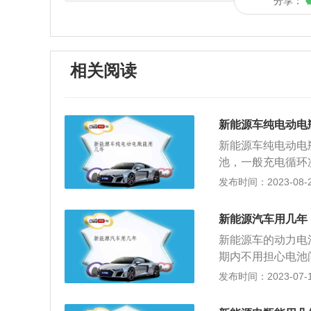
分享：
相关阅读
新能源车纯电动电
新能源车纯电动电
池，一般充电循环次
瓶充电，大概能使
发布时间：2023-08-28
长。2、如果纯电
如果车主每天对电
新能源汽车用几年
次，平常对电瓶做
新能源车的动力电
据实际使用情况而
期内不用担心电池
能，由电动机（直
达到车辆总成本的
发布时间：2023-07-17
我国得到了非常广
纯电动汽车最大的
使得换电池不如换