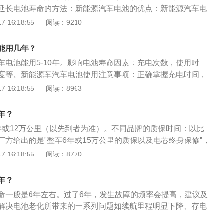
有所区分。比如小、微型营运车辆报废年限是8年，中型营运
延长电池寿命的方法：新能源汽车电池的优点：新能源汽车电
10年，大型营运车辆的报废年限是12年，租赁载客汽车的报废
都是三元锂电池，这类电池优点是电量足，污染少，合格三元
 16:18:55
阅读：9210
寿命为8年，具体行驶里程为15到20万公里。延长电池寿命的
驶，激烈行驶会对电池造成一定的损伤。而且要养成经常给电
能用几年？
惯，电池长时间馈电，会导致寿命大幅度降低，所以经常充电
车电池能用5-10年。影响电池寿命因素：充电次数，使用时
度等。新能源车汽车电池使用注意事项：正确掌握充电时间，
态。保护好充电器，尽量避免充电器颠簸振动。电池定期进行
 16:18:55
阅读：8963
池亏电状况。注意电池电量及时充电，洗车时高压水枪应避免
压线束，清洗过程中要注意避免水流入车内充电插座，避免车
年？
年或12万公里（以先到者为准）。不同品牌的质保时间：以比
厂方给出的是"整车6年或15万公里的质保以及电芯终身保修"，
在为整车提供3年10万公里的质保外，还特意为电池等核心部件提
 16:18:55
阅读：8770
质保。而北汽则为其E150ev的电池提供5年不限公里的承诺。
注意事项：据电池业内人士透露，一些标榜能提供8年质保的
年？
不到这一水平。由于在电动汽车动力锂离子电池组中，单体电
命一般是6年左右。过了6年，发生故障的频率会提高，建议及
在个体差异，在使用中老化程度也不一样，若不在充电过程中
解决电池老化所带来的一系列问题如续航里程明显下降、存电
种差异将被累积扩大，导致整体电池性能大打折扣或寿命严重