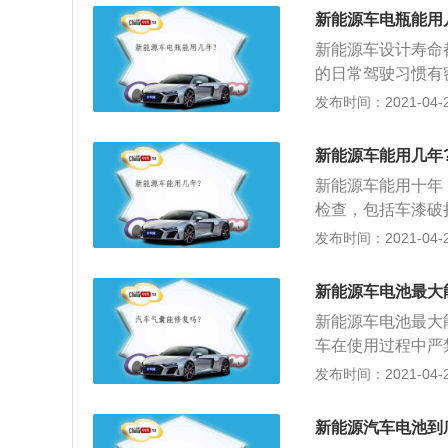
论是车型结构，还
新能源车电瓶能用
的新能源电动汽车
新能源车设计寿命
市场的主力军。立通
的日常驾驶习惯有
源汽车。他们各自
都会影响新能源汽
发布时间：2021-04-25
迪T70更适和农
汽车在使用过程中
统。
电池内部压力增加
新能源车能用几年
短了新能源汽车电
新能源车能用十年
的充电时间可以延
检查，包括车漆破
表指示红灯和黄灯
等，并且要用中性
发布时间：2021-04-25
时左右，车主需要
软布浸上清洁液，
度超过65℃，应
传统车辆不同的是
及时的检查，新能
新能源车电池最大
换周期为2年或4
幅度下降十几公里
新能源车电池最大
油液；3、平日出
车在使用过程中严
况，很可能对汽车
池内部压力增加而
发布时间：2021-04-25
要，检测内容包括
了新能源汽车电池
充电时间可以延长
新能源汽车电池到
指示红灯和黄灯亮