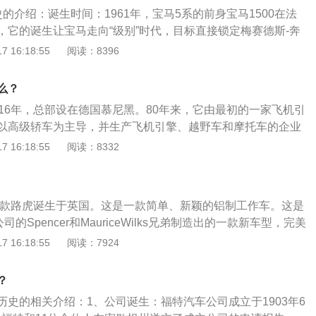
宝马官方的高性能改装部门）。车标：宝马车标的B.M.W.是
的介绍：诞生时间：1961年，宝马5系的前身宝马1500在法
造厂的意思，标志的色彩和组合来自宝马所在地巴伐利亚州的
，它的诞生让宝马走向“级别”时代，目标直接锁定梅赛德斯-奔
锐利，富有攻击性的外形源自鲨鱼，它不同于宝马之前的任何
 16:18:55
阅读：8396
气格栅、高高的驾驶室、低腰线、细侧柱、平整的发动机盖和
车身线条等都成为宝马的标志。发展历史：1972年，宝马5系
么？
国经济复苏、宝马品牌形象上升的时期推出，当时编号为E1
916年，总部设在德国慕尼黑。80年来，它由最初的一家飞机引
车，不过首先推出车型只有两种--518及520，之后推出520i、
以高级轿车为主导，并生产飞机引擎、越野车和摩托车的企业
28i、530i(美国)、533i、M535i。这款车的命名开启宝马新的命名
“巴依尔”。1912年，BMW研制了第一台的摩托发动机，之后
 16:18:55
阅读：8332
以及许多圆形设计元素也为宝马开创新的时代。
ria-Worke厂房重新制造了一台气冷500ml的两汽缸摩托车发动机
式展开了他们的业务。1916年：成立巴伐利亚飞机制造厂1922
制造厂变为宝马1923年：制造了第一辆摩托车1929年：在埃
第一款路虎诞生于英国。这是一款简单、新颖的铝制工作车。这是
宝马”1968年：宝马进军大中华市场1985年：为了发展、宝马
司的Spencer和MauriceWilks兄弟制造出的一款新车型，完美
0年：研发中心大楼正式落成1990年：70900名员工、年营业额
与稳定性的结合。这款车很快取得了巨大顺利，到20世纪50年
 16:18:55
阅读：7924
92年：美国南卡来罗那的工厂落成1994年：买入MG罗孚汽车，
字已成为耐用性和出色越野性能的代名词。无论是军方、从事
年：在俄罗斯建造汽车2000年：成立Eberhard-von-Kuenheim
要求苛刻的急救服务行业，都赞叹于路虎的完美品质。当时英
宝马全球供货中心在慕尼黑开始建设，2007落成2017年4月19
？
尔驾驶的就是路虎。1、路虎现系列：揽胜系列、发现系列、D
车展上，全新一代宝马5系长轴版全球首发。2018年11月21日，
历史的相关介绍：1、公司诞生：福特汽车公司成立于1903年6
。2、品牌文化：纯正、胆识、探险、超凡。
取得网约车市场运营资质。2022年伊始，宝马集团便启动扩展