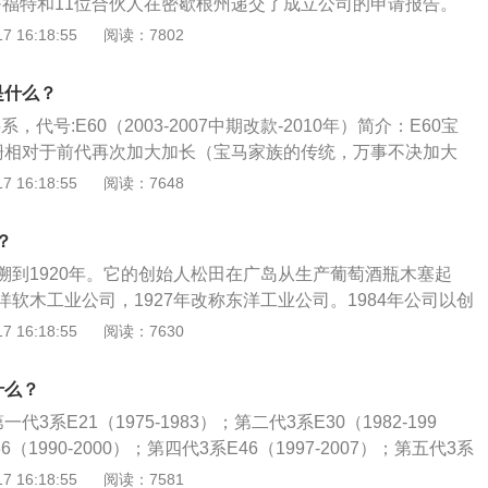
利·福特和11位合伙人在密歇根州递交了成立公司的申请报告。
2022年3月，宝马集团宣布收购阿尔宾娜。
几个星期，便向加拿大的一位客户售出了一部A型汽车，从此
 16:18:55
阅读：7802
界的伟大历程。十年之间，福特汽车已经销遍欧洲、南美和亚
线：1913年，福特汽车公司又开发出了世界上第一条流水线，
是什么？
共达到了1,500万辆，缔造了一个前所未有的世界记录。
，代号:E60（2003-2007中期改款-2010年）简介：E60宝
栅相对于前代再次加大加长（宝马家族的传统，万事不决加大
造型和上扬的灯眉也让宝马5系看起来更加时尚动。通水车尾
 16:18:55
阅读：7648
为突出，鲨鱼鳍天线的加入让整个车看起来运动气息更加浓
5系，代号:F10/18(2010年-2017年）简介：2010年，F10
？
，全新一代宝马5系在外型设计上没有上一代车型那么激进，新
溯到1920年。它的创始人松田在广岛从生产葡萄酒瓶木塞起
极具力量感的发动机盖完美的融合在一起，大灯造型看起来优
软木工业公司，1927年改称东洋工业公司。1984年公司以创
计与第三代宝马5系有些相似。
，翻译时则采用“松田”的音译“马自达”。更多介绍如下：1、1
 16:18:55
阅读：7630
1931年马自达公司以生产三轮载重汽车为起点，开始涉足汽车制造
产小轿车。2、1967-2002：1967年和汪克尔公司签订协议，
什么？
产权利，从而开始了马自达公司的迅猛发展期。从1967年到19
3系E21（1975-1983）；第二代3系E30（1982-199
产马自达轿车1000万辆，1987年起在美国的工厂开始生产马
（1990-2000）；第四代3系E46（1997-2007）；第五代3系
为24万辆，到2002年，马自达已累计生产汽车超过3500万
2013）；第六代3系F30（2012-2019）；第七代3系G20（2019
 16:18:55
阅读：7581