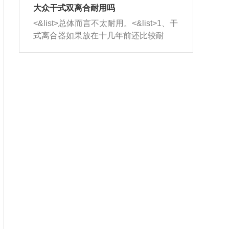
室，最后形成废气排出，就可以让三元
无法制作，需要将车辆送到修理厂或4s
造成烧机油。<&list>3、机油粘度。使用
大众干式双离合耐用吗
催化器得到清洗，排气管堵塞的情况就
店；<&list>2.车辆半轴套管防尘罩破
机油粘度过小的话，同样会有烧机油现
<&list>总体而言不太耐用。<&list>1、干
能够得到解决。
裂，破裂后会出现漏油现象，使半轴磨
象，机油粘度过小具有很好的流动性，
式离合器如果放在十几年前还比较耐
损严重，磨损的半轴容易损坏，产生异
容易窜入到气缸内，参与燃烧。<&list>
用，但是由于现在的汽车发动机动力输
响；<&list>3.稳定器的转向胶套和球头
4、机油量。机油量过多，机油压力过
出越来越高，使得干式离合器散热不足
老化，一般是使用时间过长造成的。解
大，会将部分机油压入气缸内，也会出
的缺陷也逐渐暴露出来。<&list>2、由于
决方法是更换新的质量好的转向橡胶套
现烧机油。<&list>5、机油滤清器堵塞：
干式双离合的工作环境暴露在空气中，
和球头。
会导致进气不畅，使进气压力下降，形
而离合器的散热也是通离合器罩上面的
成负压，使机油在负压的情况下吸入燃
几个小孔来进行散热。但是在行驶过程
烧室引起烧机油。<&list>6、正时齿轮或
中变速箱需要换挡，就不得不使得离合
链条磨损：正时齿轮或链条的磨损会引
器频繁工作。<&list>3、长时间的低速行
起气阀和曲轴的正时不同步。由于轮齿
驶以及过于频繁的启停，导致离合器的
或链条磨损产生的过量侧隙，使得发动
温度不断升高，而低速行驶时空气流动
机的调节无法实现：前一圈的正时和下
效率不高，无法将离合器中的热量有效
一圈可能就不一样。当气阀和活塞的运
的带走，导致离合器内部的温度不断升
动不同步时，会造成过大的机油消耗。
高，加速离合器的磨损。
解决方法：更换正时齿轮或链条。<&list
>7、内垫圈、进风口破裂：新的发动机
设计中，经常采用各种由金属和其他材