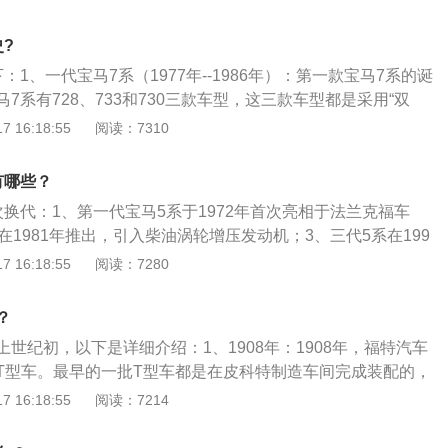
展资料：1、宝马：宝马（简称BMW）是德国汽车品牌，隶属
i、X、Z、纯数字4个车型，1、2、3等系列，以及在各系基础
?
列（宝马官方的高性能改装部门）。2、车标：宝马车标的B.M.
：1、一代宝马7系（1977年--1986年）：第一款宝马7系的诞
动机制造厂的意思，标志的色彩和组合来自宝马所在地巴伐利亚
7系有728、733和730三款车型，这三款车型都是采用“双
其中728和730使用的是配备Solex四管化油器的发动机。2、
 16:18:55
阅读：7310
86年--1994年）：在1986年第二代宝马7系的诞生，前脸的进
少的变化，采用双口的格栅设计，看上去前脸的设计显得更协
有哪些？
有不少的改变，最明显的是车型变得更大更长，而且看上去更
换代：1、第一代宝马5系于1972年首次亮相于法兰克福车
宝马7系（1994年--2001年）：第三代的宝马7系的问世，让
在1981年推出，引入柴油涡轮增压发动机；3、三代5系在199
轮廓，宽大修长的车身，饱满的车身线条设计，都非常的气派
；4、四代5系的四眼大灯被融为一体；5、五代5系首次搭载天
 16:18:55
阅读：7280
马7系（2002年--2008年）：宝马7系发展到第四代的时候，
5系发布于2010年；7、七代5系发布于2016年并延用至今。
常的圆润大气，看上去车身非常的宽、长，显得比较商务，这
关信息如下：1、造型特点：宝马轿车车身造型具有鲜明的特
口国内市场。并且在动力方面都有不错的改善，而顶级版的76
？
矩形水箱通风栅架形成与众不同的风格。2、动力上：所有的
机。5、第五代宝马7系（2009年到2015年）：第五代的宝马，
世纪初，以下是详细介绍：1、1908年：1908年，福特汽车
，采用后轮驱动形式可以做到前后各百分之50的载荷分配，在
入门的730Li到M760LixDrive多款车型可供消费者选择，并
T型车。最早的一批T型车都是在皮科特制造车间完成装配的，
能等行驶方面会好过前轮驱动的汽车。
贴近当下的审美观，在动力以及配置方面都有很大的改善。
动到空间更大的高地公园(HighlandPark)的车间来满足市
 16:18:55
阅读：7214
（2015年到至今）:作为宝马7系中期改款的车型，新车采用宝
不断的需求。在1913年公司已经发展出一套较完整的流水线和
，尤其是前脸的双肾进气格栅，更是比现款宝马7系增大约4
、1913年：1913年底，全美国有50%的汽车都是福特公司生