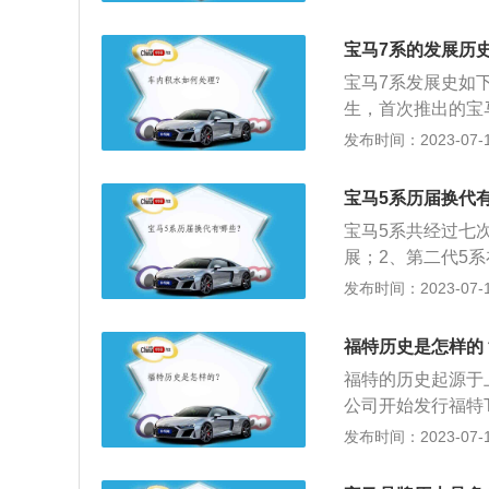
至今）。以下是拓
于BMW集团。拥有
宝马7系的发展历史
上进行改进的M系
宝马7系发展史如下
W.是巴伐利亚发
生，首次推出的宝马
州的州徽。
肾”水箱护栅设计，
发布时间：2023-07-17
第二代宝马7系(19
气格栅设计也有不
宝马5系历届换代
调，外观上车身也
宝马5系共经过七次
加大气。3、第三代
展；2、第二代5系
很多看到豪华车的
4年开始引入国内
发布时间：2023-07-17
时尚。4、第四代宝
使眼大灯；6、六代
外观上车身线条非
关于宝马轿车的相
款车也是大量的进
福特历史是怎样的
色，圆形灯具配以
0Li搭载V12发动
福特的历史起源于上
宝马都是后轮驱动
至今的宝马7系也是从
公司开始发行福特
高速过弯、直行性
且外观的设计更加
后来公司将生产部分移
发布时间：2023-07-17
6、第六代宝马7系
场对于T型车源源
马最新的设计语言
大规模生产技术。2