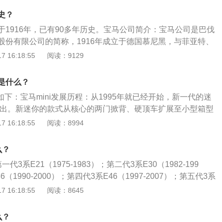
0I在内的搭载多款发动机的车型，不同车型配备5速、6速手动变速箱
辆汽车产品。战后至今：2018年10月11日宝马集团斥资增持
速箱供消费者选择。同时，525IX为全时四驱车型，而520I、5
史？
成的合资企业华晨宝马25%股权，交易完成后宝马集团的持股
还推出了旅行款车型。1995年，全新的宝马5系一改曾经的棱直线
于1916年，已有90多年历史。宝马公司简介：宝马公司是巴伐
%增至75%，此外，合资公司的合同期限将从原来的2028年延
饱满，四个独立的圆形大灯也被整合在了一起，天使眼的家族
股份有限公司的简称，1916年成立于德国慕尼黑，与菲亚特、
代车型开始流传。2003年，代号E60的第五代宝马5系正式
莱斯相比显得年轻。但是在20世纪30年代它却制造出了世界上
 16:18:55
阅读：9129
型在中国由华晨宝马开始进行投产，陆续还推出了国产版本的
轿车，它从二战的破坏和50年代的财政衰退中恢复过来。宝马
F10的第六代宝马5系于2010年正式发布，这款宝马5系可以
2年，BMW自己研制了第一台摩托车发动机，虽然不被采纳，但
史是什么？
家最熟悉的车型。优雅的线条将古典与现代化结为一体，虽然
向，之后在nuremberg的victoria-worke厂房重新制造了
样的个性，但是整体大气简洁的造型依然收获了很多人们的
史如下：宝马mini发展历程：从1995年就已经开始，新一代的迷
设计的500ml风冷水平对置的两汽缸摩托车发动机，装配在革
5系除了犀利的外观给人最多的感觉可能就要算是满满的科技
式推出。新迷你的款式从核心的两门掀背、硬顶车扩展至小型箱型
车上，它的动力是通过传动轴而不是链条传递到后轮，r-32为经典
车钥匙；动态光束技术的自适应LED大灯；支持手势和语音控
休旅车。迷你品牌在历史上曾有许多拥有者。1966年英国汽车
 16:18:55
阅读：8994
样本。1924年，BMW把r-32投入市场，并很快就获得了成
离双手的自动驾驶系统等都能看出全新一代宝马5系走在了行
汽车控股，1968年英国汽车控股和利兰汽车合并成为英国利
国利兰公司关闭，1988年路华集团和迷你品牌被英国宇航买下。
么？
马（BMW）买下路华集团。2000年路华集团被宝马裁撤，迷你
3系E21（1975-1983）；第二代3系E30（1982-199
司所有。宝马mini简介：宝马迷你是英国的微型车品牌，现在
（1990-2000）；第四代3系E46（1997-2007）；第五代3系
W）旗下。迷你最早起源自“MorrisMini-Minor”之名所为人熟
2013）；第六代3系F30（2012-2019）；第七代3系G20（2019
 16:18:55
阅读：8645
车款是由英国汽车公司（BMC）在1959年推出，之后发展成为
展资料：宝马：宝马（简称BMW）是德国汽车品牌，隶属于B
型汽车的品牌，最初的两门迷你车款也持续生产，之后在2000
X、Z、纯数字4个车型，1、2、3等系列，以及在各系基础上
么？