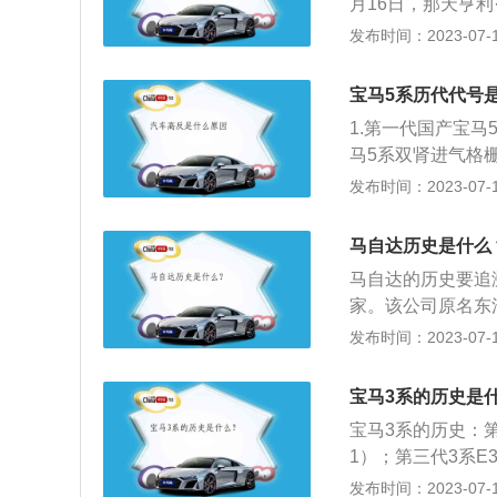
月16日，那天亨
电动产品的通道。
福特汽车成立后仅
发布时间：2023-07-17
开始了福特走向世
洲。2、创造流水
宝马5系历代代号
这一创举使T型车一
1.第一代国产宝马5系
马5系双肾进气格
格栅），过于润的
发布时间：2023-07-17
部的设计线条感更
厚。2.第二代国产宝马
马自达历史是什么
宝马5系正式发布
马自达的历史要追
车进气格栅与线条
家。该公司原名东洋
雅灵动。尾灯的设
始人松田的姓氏命名
发布时间：2023-07-17
931-1940：
业。1940年开始生
宝马3系的历史是
取得转子发动机生
宝马3系的历史：第一代
79年，公司累计生
1）；第三代3系E36
自达汽车，生产能力
E90系列（2005-
发布时间：2023-07-17
辆。