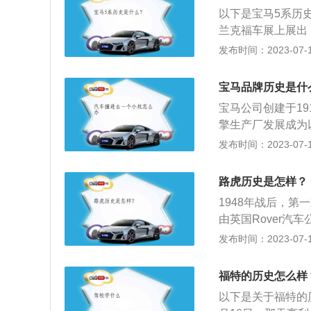
进行改进的M系列（
以下是宝马5系历史
巴伐利亚发动机制
兰克福车展上展出
州徽。
驰。它的线条非常
发布时间：2023-07-17
一款车。竖直的进
行李箱盖、竖直的
宝马品牌历史是什
第一代车型是在德
宝马公司创建于1
2，是一款四门中型
擎生产厂发展成为
525、520-6、5
集团，宝马也被译为
发布时间：2023-07-17
时代，时尚的外观
在纽灵堡的Victo
和R32摩托车，正
路虎历史是怎样？
年：从巴伐利亚飞机
1948年战后，
森纳赫制造第一辆“
由英国Rover汽车公
技术公司成立199
实现了简单实用性
发布时间：2023-07-17
达271亿马克19
代中期，路虎的名
包含品牌Mini1999
农业的客户，还是
基金会2004年：
福特的历史怎么样
国首相温思顿丘吉
日，在2017上海
以下是关于福特的
efender系列
宝马宣布已在成都