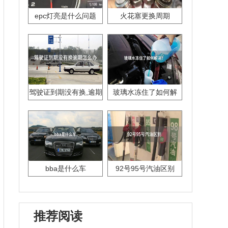
epc灯亮是什么问题
火花塞更换周期
驾驶证到期没有换,逾期
玻璃水冻住了如何解
怎么办??
决？
bba是什么车
92号95号汽油区别
推荐阅读