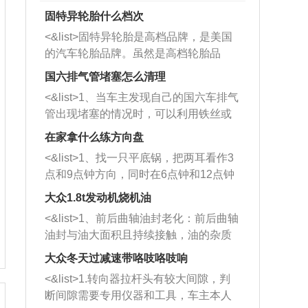
固特异轮胎什么档次
<&list>固特异轮胎是高档品牌，是美国
的汽车轮胎品牌。虽然是高档轮胎品
牌，但是中高低端的轮胎都有生产，这
国六排气管堵塞怎么清理
也是为了更好的开拓市场。
<&list>1、当车主发现自己的国六车排气
管出现堵塞的情况时，可以利用铁丝或
者是细棍，直接将杂物给取出来，如果
在家拿什么练方向盘
堵塞情况比较严重，也可以采取应急措
<&list>1、找一只平底锅，把两耳看作3
施。 <&list>2、直接利用木棍将所有的
点和9点钟方向，同时在6点钟和12点钟
杂物推到排气管里面的位置处，然后将
方向做一个标记。 <&list>2、双手握住
三元催化器拆解开，就可以将堵塞的东
大众1.8t发动机烧机油
平底锅两耳，然后往左打半圈、一圈、
西取出来。但如果是因为积碳过多引起
<&list>1、前后曲轴油封老化：前后曲轴
一圈半的练习，往右同样也要打相同的
的堵塞，就需要将三元催化器泡在草酸
油封与油大面积且持续接触，油的杂质
圈数。 <&list>3、最后强调要反复练
中进行清洗。 <&list>3、也可以利用清
和发动机内持续温度变化使其密封效果
习，这样就可以形成肌肉记忆，在真实
大众冬天过减速带咯吱咯吱响
洗剂对堵塞的情况得到解决，将清洗剂
逐渐减弱，导致渗油或漏油。<&list>2、
驾驶车辆时，不需要记忆也能打好方
放在燃油箱中，与燃油混合后，车辆启
<&list>1.转向器拉杆头有较大间隙，判
活塞间隙过大：积碳会使活塞环与缸体
向。
动时，就可以和汽油一起进入到燃烧
断间隙需要专用仪器和工具，车主本人
的间隙扩大，导致机油流入燃烧室中，