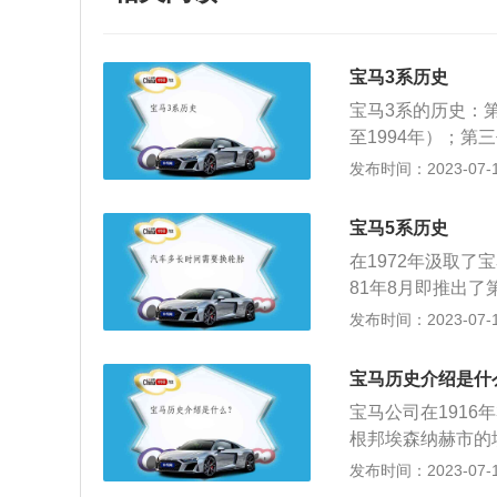
宝马3系历史
宝马3系的历史：第一
至1994年）；第三
005年）；第五代3
发布时间：2023-07-17
2018年）；第七
牌，隶属于BMW集
宝马5系历史
各系基础上进行改
在1972年汲取了
的B.M.W.是
81年8月即推出了
伐利亚州的州徽。
型变化不大，整体
发布时间：2023-07-17
马运动部门打造的
洲市场发售的500
宝马历史介绍是什
年间，第二代宝马5
宝马公司在1916
础。1988年，宝
根邦埃森纳赫市的埃
为E28的5系拥有
制造该厂著名的Au
发布时间：2023-07-17
出很多。第三代5系车
年，宝马以1600