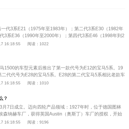
代3系E21（1975年至1983年）；第二代3系E30（1982年
代3系E36（1990年至2000年）；第四代3系E46（1998年到2
系E90系列（2005年至2012年）；第六代3系F30（2012年至
 16:18:55
阅读：1022
代3系G20（2018年至今）。宝马（简称BMW）是德国汽车品
团。拥有i、X、Z、纯数字4个车型，1、2、3等系列，以及在
进的M系列（宝马官方的高性能改装部门）。车标：宝马车标
宝马1500的车型元素后推出了第一款代号为E12的宝马5系。19
巴伐利亚发动机制造厂的意思，标志的色彩和组合来自宝马所在地巴
第二代代号为E28的宝马5系。E28的第二代宝马5系相比老款车
变得更加饱满，尤其在内饰部分有了很大的提升。1986年由宝
 16:18:55
阅读：1010
M5正式推出，M5在当时成了速度最快的四门轿车，先期在欧
辆M5迅速售罄，订单数量远超宝马此前的预期。1981至1988
么？
系共生产了722328台，为下一代车型的研发奠定了坚实的基
年3月7日成立。迈向四轮产品领域：1927年时，位于德国图林
马正式宣布推出代号为E34的第三代宝马5系，新款的5系比代号
森纳赫车厂，获得英国Austin（奥斯丁）车厂的授权，开始
更大的车身尺寸，轴距加长到了2760毫米，而重量却并没有多
stin7车款之德国版本，挂上Dixi（迪克西）的品牌销售。隔
 16:18:55
阅读：9196
型更加丰富，先后推出了518I、520I、525I、525IX、530
万马克的价格，并购该厂，也因此获得Dixi3/15PS这款车的生产