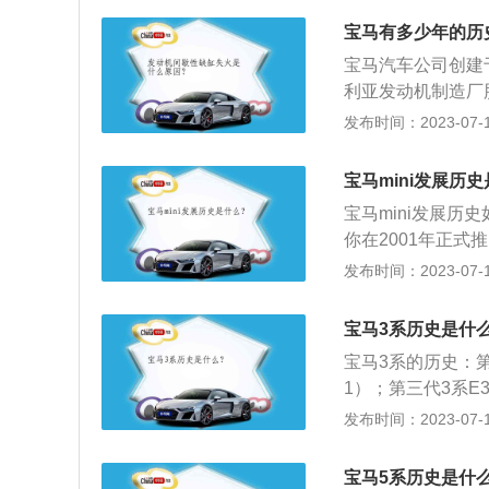
I、535I和54
权利，成为该厂第一
和4速、5速自动变
宝马有多少年的历
与华晨中国汽车组
25I、525IX
宝马汽车公司创建
比例将由现时的50
条，整体变得更加
利亚发动机制造厂
长至2040年。
式大灯造型也从这一
福特、雷诺、劳斯
发布时间：2023-07-17
上市，随后这款车
最好的跑车和豪华
长轴距车型。代号为
发展历程：192
宝马mini发展历
说是此次文章里大
已为车厂定下了重要的方
没有前几代车型那
宝马mini发展历
一台由麦克斯.费兹
心。全新一代宝马
你在2001年正
命性的r-32摩托
性。电子触屏式的
车、敞篷车和跨界
发布时间：2023-07-17
的宝马摩托车定下了
制的中控屏幕；脱
公司变更成为英国
功。
业的前沿。
兰。1980年代英
宝马3系历史是什
接着在1994年宝
宝马3系的历史：第一代
品牌则改归宝马公
1）；第三代3系E36
隶属于宝马集团（BM
E90系列（2005-
发布时间：2023-07-17
知的特定车款，该
至今）。以下是拓
一个旗下有多款小
MW集团。拥有i、
年停产。
宝马5系历史是什