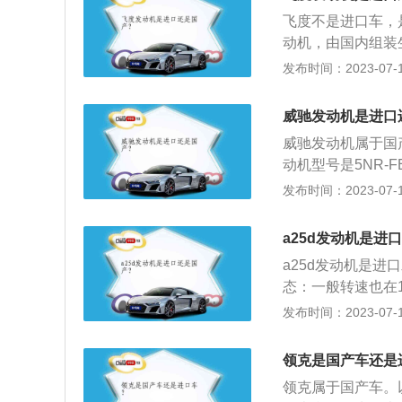
高性能版车型使用了
飞度不是进口车，是
发动机拥有254马
动机，由国内组装生
输出最大功率。
动系统匹配5速手
发布时间：2023-07-17
空挡行驶：发动机
使用车辆时要注意
威驰发动机是进口
与汽车4S店沟通
威驰发动机属于国
爬坡后不要马上熄
动机型号是5NR-
成积碳的速度比一
驰发动机日常可使
发布时间：2023-07-17
动机应根据进排气
机则要根据机械负
a25d发动机是进
要求为准；定期更
a25d发动机是
发生变化。到一定
态：一般转速也在1
障的发生，应结合
转速呈反比。2、
发布时间：2023-07-17
时把油中的固体颗
作功次数的多少或
芯时，会胀破滤芯
改变。因此，在说
发动机磨损，内部
领克是国产车还是
内的高压未燃烧气
领克属于国产车。
进入曲轴箱中，与