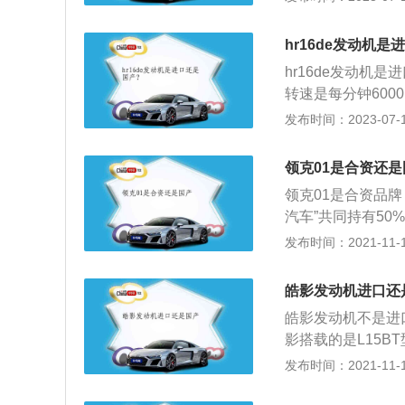
中悬浮，量大时从
m、宽1840mm、高
损。；定期使用水
压发动机，最大马力
hr16de发动机
机正常工作，而且
pm，与其匹配的
hr16de发动机
转速是每分钟6000
发动机是一种能够
发布时间：2023-07-17
为：1、外燃机：
烧；3、燃气轮机
领克01是合资还是
转；4、喷气发动
领克01是合资品牌
汽车”共同持有50
品牌。虽然沃尔沃
发布时间：2021-11-10
入吉利汽车，沃尔
企生产。领克01的
皓影发动机进口还
11月28日上市，官
皓影发动机不是进
础模块架构研发，
影搭载的是L15B
T涡轮增压发动机
地球梦系列发动机
发布时间：2021-11-10
方面设计的比较简
不同消费者对用车
员操控。领克01
搭载的是第三代i-