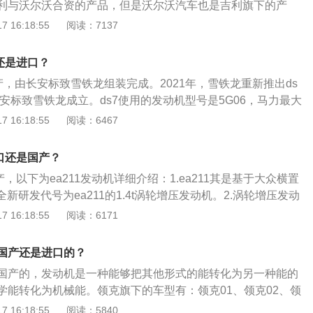
利与沃尔沃合资的产品，但是沃尔沃汽车也是吉利旗下的产
中析出，堵塞滤清器和油孔，造成发动机润滑困难，引起磨
讲：领克则有一定的合资车血统，比如说诞生的CMA平台，未
 16:18:55
阅读：7137
箱清洗剂清洗水箱。除去其中的锈迹和水垢，不但能保证发动
会使用，而领克的2.0T发动机，就是沃尔沃低功率T4版发动
延长水箱和发动机的整体寿命。
等车型也在使用。3、沃尔沃汽车属于中国吉利：从资本上来说也
还是进口？
业，也就是说沃尔沃汽车现在是中国品牌，只是有国外发展历
产，由长安标致雪铁龙组装完成。2021年，雪铁龙重新推出ds
长安标致雪铁龙成立。ds7使用的发动机型号是5G06，马力最大
133KW，最大功率转速为5500rpm，峰值扭矩是250Nm。ds
 16:18:55
阅读：6467
使用以下方法进行保养：使用适当质量等级的润滑油。对汽油
气系统的附加装置和使用条件选用SD--SF级汽油机油；柴油发
进口还是国产？
负荷选用CB--CD级柴油机油，选用标准以不低于生产厂家规
产，以下为ea211发动机详细介绍：1.ea211其是基于大众横置
更换机油及滤芯。任何质量等级的润滑油在使用过程中油质都
全新研发代号为ea211的1.4t涡轮增压发动机。2.涡轮增压发动
定里程之后，性能恶化，会给发动机带来种种问题。为了避免
压器发动机，利用发动机排出废气惯性冲力来推动涡轮室内涡
 16:18:55
阅读：6171
合使用条件定期换油，并使油量适中；机油从滤清器的细孔通
轴叶轮，叶轮压送由空气滤清器管道送来空气，使之增压进入
颗粒和粘稠物积存在滤清器中。如滤清器堵塞，机油不能通过
动机的保养方法：1、使用质量合格的机油。2、使用合格的冷
芯或打开安全阀，从旁通阀通过，仍把脏物带回润滑部位，促
国产还是进口的？
理水箱水垢。4、定期给发动机除积碳。5、按时更换车辆的空
部的污染加剧；定期清洗曲轴箱。发动机在运转过程中，燃烧
国产的，发动机是一种能够把其他形式的能转化为另一种能的
清器、汽油滤清器。6、检查火花塞是否损坏。
气体、酸、水份、硫和氮的氧化物经过活塞环与缸壁之间的间
学能转化为机械能。领克旗下的车型有：领克01、领克02、领
与零件磨损产生的金属粉末混在一起，形成油泥。量少时在油
克06等，以2021款领克03为例，其车身尺寸是：长4639m
 16:18:55
阅读：5840