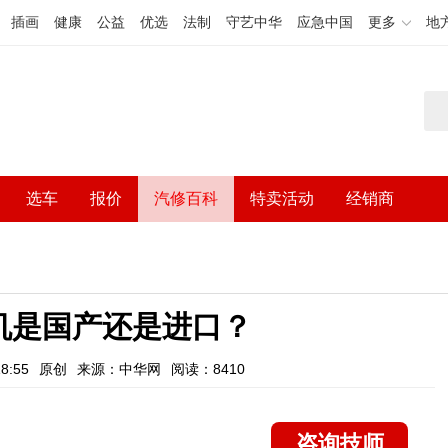
插画
健康
公益
优选
法制
守艺中华
应急中国
更多
地
选车
报价
汽修百科
特卖活动
经销商
机是国产还是进口？
8:55
原创
来源：中华网
阅读：8410
咨询技师