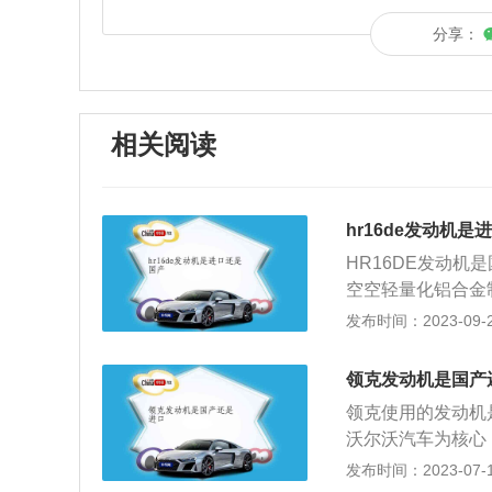
分享：
相关阅读
hr16de发动机
HR16DE发动机
空空轻量化铝合金
发动机减轻近30%
发布时间：2023-09-23
术，其动力输出高达
y车身和输出驱动
领克发动机是国产
为提高2004年
领克使用的发动机
列四缸发动机。新
沃尔沃汽车为核心
和谐统一的发展目
用沃尔沃品牌的发
发布时间：2023-07-17
动力输出。通过优
全世界知名品牌。