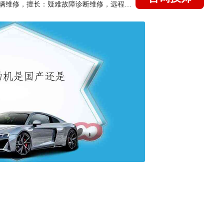
国家认证的汽车维修技师，15年德美日等各系车辆维修，擅长：疑难故障诊断维修，远程维修技术指导