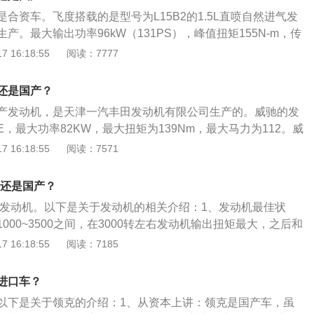
一款2.0升涡轮增压发动机，高性能版车型的2.0升涡轮增压
合资车。飞度搭载的是型号为L15B2的1.5L直喷自然进气发
力和350牛米的最大扭矩，这款发动机可以在5500转每分钟时
产。最大输出功率96kW（131PS），峰值扭矩155N-m，传
动及CVT无级变速箱。汽车发动机使用的注意事项如下：1、忌
 16:18:55
阅读：7777
本身就具有减速断油的功能，假如空挡反而不利于节油。2、
观察：发现地上有油要判断是否出现发动机漏油的现象，及时
还是国产？
，除掉安全隐患。3、装有涡轮增压器的汽车：在高速行驶或是
产发动机，是天津一汽丰田发动机有限公司生产的。威驰的发
火，在怠速运转10分钟后再熄火，装有涡轮增压器的汽车其形
FE，最大功率82KW，最大扭矩为139Nm，最大马力为112。威
般自然吸气式的汽车要快数倍。
用以下方法进行保养：使用适当质量等级的润滑油。对汽油发
 16:18:55
阅读：7571
系统的附加装置和使用条件选用SD--SF级汽油机油；柴油发动
荷选用CB--CD级柴油机油，选用标准以不低于生产厂家规定
口还是国产？
换机油及滤芯。任何质量等级的润滑油在使用过程中油质都会
进口发动机。以下是关于发动机的相关介绍：1、发动机最佳状
里程之后，性能恶化，会给发动机带来种种问题。为了避免故
000~3500之间，在3000转左右发动机输出扭矩最大，之后和
使用条件定期换油，并使油量适中；机油从滤清器的细孔通过
发动机转速高低影响：发动机转速的高低，关系到单位时间内
 16:18:55
阅读：7185
粒和粘稠物积存在滤清器中。如滤清器堵塞，机油不能通过滤
发动机有效功率的大小，即发动机的有效功率随转速的不同而
或打开安全阀，从旁通阀通过，仍把脏物带回润滑部位，促使
明发动机有效功率的大小时，必须同时指明其相应的转速。
的污染加剧；定期清洗曲轴箱。发动机在运转过程中，燃烧室
进口车？
体、酸、水分、硫和氮的氧化物经过活塞环与缸壁之间的间隙
以下是关于领克的介绍：1、从资本上讲：领克是国产车，虽
零件磨损产生的金属粉末混在一起，形成油泥。量少时在油中