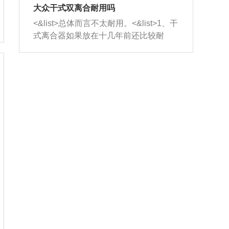
室，最后形成废气排出，就可以让三元
无法制作，需要将车辆送到修理厂或4s
造成烧机油。<&list>3、机油粘度。使用
大众干式双离合耐用吗
催化器得到清洗，排气管堵塞的情况就
店；<&list>2.车辆半轴套管防尘罩破
机油粘度过小的话，同样会有烧机油现
<&list>总体而言不太耐用。<&list>1、干
能够得到解决。
裂，破裂后会出现漏油现象，使半轴磨
象，机油粘度过小具有很好的流动性，
式离合器如果放在十几年前还比较耐
损严重，磨损的半轴容易损坏，产生异
容易窜入到气缸内，参与燃烧。<&list>
用，但是由于现在的汽车发动机动力输
响；<&list>3.稳定器的转向胶套和球头
4、机油量。机油量过多，机油压力过
出越来越高，使得干式离合器散热不足
老化，一般是使用时间过长造成的。解
大，会将部分机油压入气缸内，也会出
的缺陷也逐渐暴露出来。<&list>2、由于
决方法是更换新的质量好的转向橡胶套
现烧机油。<&list>5、机油滤清器堵塞：
干式双离合的工作环境暴露在空气中，
和球头。
会导致进气不畅，使进气压力下降，形
而离合器的散热也是通离合器罩上面的
成负压，使机油在负压的情况下吸入燃
几个小孔来进行散热。但是在行驶过程
烧室引起烧机油。<&list>6、正时齿轮或
中变速箱需要换挡，就不得不使得离合
链条磨损：正时齿轮或链条的磨损会引
器频繁工作。<&list>3、长时间的低速行
起气阀和曲轴的正时不同步。由于轮齿
驶以及过于频繁的启停，导致离合器的
或链条磨损产生的过量侧隙，使得发动
温度不断升高，而低速行驶时空气流动
机的调节无法实现：前一圈的正时和下
效率不高，无法将离合器中的热量有效
一圈可能就不一样。当气阀和活塞的运
的带走，导致离合器内部的温度不断升
动不同步时，会造成过大的机油消耗。
高，加速离合器的磨损。
解决方法：更换正时齿轮或链条。<&list
>7、内垫圈、进风口破裂：新的发动机
设计中，经常采用各种由金属和其他材