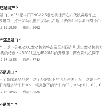
油耗、减震降噪均处于同级别顶尖水平。
汽车集团，沃尔沃汽车集团共同合资建立，主要是以沃尔沃汽
口还是国产？
利汽车和沃尔沃汽车共同研发的CMA平台所打造。领克汽车的
本进口。a25a是丰田TNGA2.5发动机使用在八代凯美瑞车上，
年，在2016年的10月20日，领克品牌正式发布，发布地点是在
装进口。打开发动机盖在发动机左边引擎侧面可以看到有个白
生产的第一款车型是领克01，在2017年的11月28日正式上
in-japan,意思是产自日本。以下是一些其他内容介绍：种类：
 16:18:55
阅读：9662
累计销量超10万，2018年3月26日发布第二款车型领克02。
位于排量不同，分为NR、ZR、AR等系列，比如卡罗拉用N
美瑞用ZR，比如皇冠汉兰达用AR。设计理念：为了省油，有
国产还是进口？
入手，利用EGR和VVT来实现；有的发动机从喷射入手，利用
是国产，以下是4B20J1发动机的特点及区别国产和进口发动机的方
来实现。
动机的特点：4B20J1型是4B20M1的升级版，两台发动机同平
级后的2.0T发动机动力涨了51匹，扭矩增加70Nm，油耗降
 16:18:55
阅读：8742
六排放标准；4b20j1型发动机由此前的多点电喷换为直喷形
口发动机方法：进口的空滤上有明显的DVVT字样、发动机上
还是进口？
，4GA8就是国产、进口机和国产机的汽车在其它的配置上也
一个高端豪华品牌，这个品牌旗下的汽车是国产车，这是一个
里咨询销售员。
有很多轿车和suv，领克旗下的轿车有03，suv有01、02、0
性能版车型，高性能版车型叫03+。关于领克03的相关介绍如
 16:18:55
阅读：8335
领克03的普通版车型一共使用了两款发动机，一款是1.5升涡轮
另一款是2.0升涡轮增压四缸发动机。高性能版车型：领克03的
还是国产？