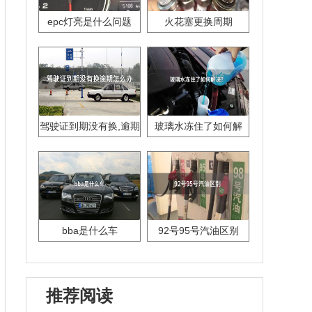
epc灯亮是什么问题
火花塞更换周期
驾驶证到期没有换,逾期
玻璃水冻住了如何解
怎么办??
决？
bba是什么车
92号95号汽油区别
推荐阅读