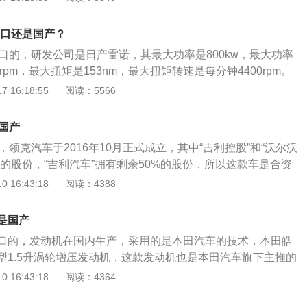
油中析出，堵塞滤清器和油孔，造成发动机润滑困难，引起磨
1472mm，轴距为2730mm。2021款领克03搭载了1.5t涡轮增
箱清洗剂清洗水箱。除去其中的锈迹和水垢，不但能保证发动
是156ps，最大功率是115kw，最大功率转速是每分钟5600r
是进口还是国产？
延长水箱和发动机的整体寿命。
是6挡手动变速箱。
是进口的，研发公司是日产雷诺，其最大功率是800kw，最大功率
rpm，最大扭矩是153nm，最大扭矩转速是每分钟4400rpm。
把其他形式的能转化为机械能的机器，按照燃烧方式不同可分
 16:18:55
阅读：5566
燃料在发动机的外部燃烧；2、内燃机：燃料在发动机的内部燃
：燃烧产生高压燃气，利用燃气的高压推动燃气轮机的叶片旋
国产
机：指靠喷管高速喷出的气流直接产生反作用推力的发动机。
，领克汽车于2016年10月正式成立，其中“吉利控股”和“沃尔沃
%的股份，“吉利汽车”拥有剩余50%的股份，所以这款车是合资
的股权被吉利汽车公司收购了，但是沃尔沃汽车品牌并没有并
 16:43:18
阅读：4388
沃保持了独立发展，沃尔沃生产的汽车在国内其实属于外资车
车型定位于紧凑型SUV，外观设计年轻化，这款汽车与2017年
是国产
方指导价格为15.88-22.08万元，这款汽车基于CMA中级车基
口的，发动机在国内生产，采用的是本田汽车的技术，本田皓
采用了全新的设计理念。在动力方面，领克01搭载的是一款2.0
T型1.5升涡轮增压发动机，这款发动机也是本田汽车旗下主推的
，无论是在动力方面还是燃油表现，都能让人接受，汽车内饰
。皓影是广汽本田汽车旗下推出的一款紧凑型SUV，为了满足
 16:43:18
阅读：4364
洁，整体的中控区域倾向于驾驶员一侧，主要是为了方便驾驶
的需求，这款车还推出了混动版车型和燃油版车型，混动车型
这款汽车有了沃尔沃汽车的技术支持，相信很快就可以在汽车市
MMD系统，这套动力系统是由2.0L自然吸气发动机+双电机组