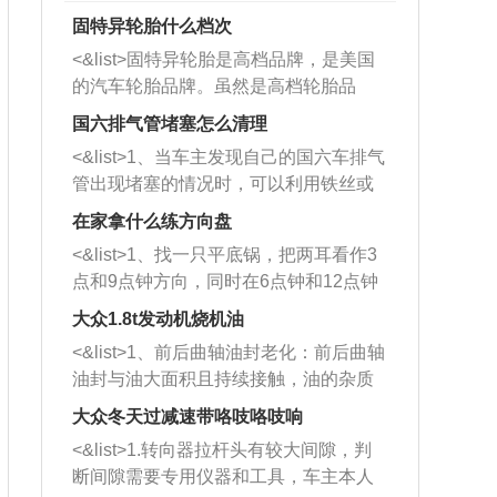
固特异轮胎什么档次
<&list>固特异轮胎是高档品牌，是美国
的汽车轮胎品牌。虽然是高档轮胎品
牌，但是中高低端的轮胎都有生产，这
国六排气管堵塞怎么清理
也是为了更好的开拓市场。
<&list>1、当车主发现自己的国六车排气
管出现堵塞的情况时，可以利用铁丝或
者是细棍，直接将杂物给取出来，如果
在家拿什么练方向盘
堵塞情况比较严重，也可以采取应急措
<&list>1、找一只平底锅，把两耳看作3
施。 <&list>2、直接利用木棍将所有的
点和9点钟方向，同时在6点钟和12点钟
杂物推到排气管里面的位置处，然后将
方向做一个标记。 <&list>2、双手握住
三元催化器拆解开，就可以将堵塞的东
大众1.8t发动机烧机油
平底锅两耳，然后往左打半圈、一圈、
西取出来。但如果是因为积碳过多引起
<&list>1、前后曲轴油封老化：前后曲轴
一圈半的练习，往右同样也要打相同的
的堵塞，就需要将三元催化器泡在草酸
油封与油大面积且持续接触，油的杂质
圈数。 <&list>3、最后强调要反复练
中进行清洗。 <&list>3、也可以利用清
和发动机内持续温度变化使其密封效果
习，这样就可以形成肌肉记忆，在真实
大众冬天过减速带咯吱咯吱响
洗剂对堵塞的情况得到解决，将清洗剂
逐渐减弱，导致渗油或漏油。<&list>2、
驾驶车辆时，不需要记忆也能打好方
放在燃油箱中，与燃油混合后，车辆启
<&list>1.转向器拉杆头有较大间隙，判
活塞间隙过大：积碳会使活塞环与缸体
向。
动时，就可以和汽油一起进入到燃烧
断间隙需要专用仪器和工具，车主本人
的间隙扩大，导致机油流入燃烧室中，