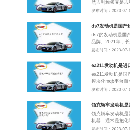
然吉利称领克是吉
悬浮，量大时从油
品。2、从技术上
发布时间：2023-07-17
损。；定期使用水
来沃尔沃XC40也
机正常工作，而且
机，沃尔沃V40
ds7发动机是国产
是中国人所有的产
ds7的发动机是国
史。
品牌。2021年，
180匹，最大功率为
发布时间：2023-07-17
7的发动机日常可
发动机应根据进排
ea211发动机是
动机则要根据机械
ea211发动机是国
定要求为准；定期
模块化mqb平台而
会发生变化。到一
机是指配备涡轮增
发布时间：2023-07-17
故障的发生，应结
轮，涡轮又带动同
过时把油中的固体
气缸。扩展资料发
滤芯时，会胀破滤
领克轿车发动机是
却液。3、定期清
使发动机磨损，内
领克轿车发动机是
气滤清器、机油滤
室内的高压未燃烧
机器，通常是把化
隙进入曲轴箱中，
克03、领克05、领
发布时间：2023-07-17