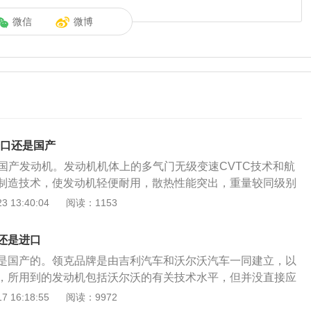
微信
微博
是进口还是国产
是国产发动机。发动机机体上的多气门无级变速CVTC技术和航
制造技术，使发动机轻便耐用，散热性能突出，重量较同级别
。在HR16DE发动机上，采用了一些赛车发动机设计制造技
 13:40:04
阅读：1153
80KW。不过这款发动机是在新Sylphy上装配的，受新Sylph
匹配调整的限制，所以动力确实一般。HR16DE发动机是日产
还是进口
及以后的竞争力，作为QG发动机的继承者而开发的新型高性能直
是国产的。领克品牌是由吉利汽车和沃尔沃汽车一同建立，以
开发的全铝合金发动机实现了驾驶性能、经济性能和环保性能
，所用到的发动机包括沃尔沃的有关技术水平，但并没直接应
标。通过部件的技术创新，可以减少摩擦，提高热效率，提高
动机，属于浙江省吉利控股集团，是吉利控股集团公司旗下的
 16:18:55
阅读：9972
化设计，使其所占空间和整体重量处于1600cc排量的顶级水
是属于浙江吉利控股集团旗下的全球高端品牌。领克汽车是由