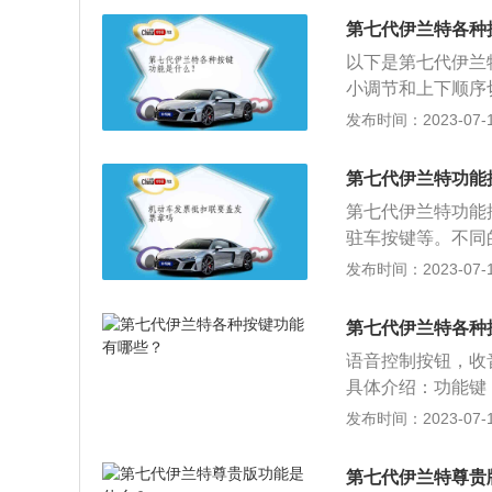
差别，以达到监视
行驶时保持车道提
半径来对气压进行
第七代伊兰特各种
辅助系统以图像、
优点，在两个互相
以下是第七代伊兰
视镜存在盲区带来
与全部使用直接系
小调节和上下顺序
测出多个轮胎同时
双手，更安全的行
发布时间：2023-07-17
所有4个轮胎内实
航速度调节可以根
键：语音控制按钮
第七代伊兰特功能
通BlueLink下
第七代伊兰特功能
驻车按键等。不同
驶辅助系统的详细
发布时间：2023-07-17
辅助系统、刹车辅
行驶时保持车道提
第七代伊兰特各种
辅助系统以图像、
语音控制按钮，收
视镜存在盲区带来
具体介绍：功能键
这个功能需要开通B
发布时间：2023-07-17
调节和上下顺序切
手，更安全的行车
第七代伊兰特尊贵