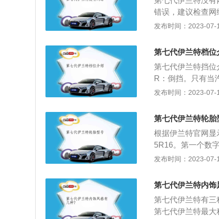
第七代伊兰特没有
第三代技术平台i-
错误，建议检查网
有1.28：1的同
议查看是否是停机
发布时间：2023-07-17
力学的表现形式，
查看车机的手机流
脸深黑色的参数化
重启后才可解决。
溜背运动的设计风
第七代伊兰特档位
完后可以在当地营
具动感和美感。
第七代伊兰特挡位
费说明：车载网络
R：倒挡。只有当
车主2G免费流量
要按下按钮才能切
发布时间：2023-07-17
网络免费终身试用
同时拉手刹，下坡
脑切换不同的换挡
第七代伊兰特轮胎
响。D：前进挡，
根据伊兰特官网显示
L：低速挡，车辆
5R16。第一个数
会更有力。
5%，即断面高度是
发布时间：2023-07-17
寸。第七代伊兰特最
有以下常用数据：
第七代伊兰特内饰
布，N-尼龙帘布，
第七代伊兰特有三
在规定条件下承载规
第七代伊兰特最大
h的认证速度等级。常