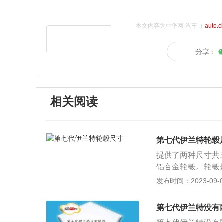
本文内容为中华网·汽车（
auto.
分享：
相关阅读
第七代伊兰特轮毂
提供了两种尺寸共
铝合金轮毂。轮毂
圆筒形，一般安装
发布时间：2023-09-05
（数据来源于有驾官
领先版的长宽高分别为
第七代伊兰特没有
距为2720毫米，