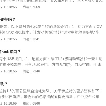
中FCA-JT前方防碰撞辅助，交叉路对向车、RCCA后方交叉
项功能更是同级独有。第七代伊兰特的更多介绍如下：1、介绍
 16:18:55
阅读：7569
代伊兰特拥有“参数宝石立体雕刻车身”，上升楔形腰线营造出
溜背设计彰显动感，车身尺寸方面，第七代伊兰特车身长度46
是钢带吗？
10mm，高度是1415mm，轴距为2720mm，比竞争对手轩逸和
t是钢带。以下是对第七代伊兰特的具体介绍：1、动力方面：CV
2、介绍二：第七代伊兰特认真看这个Y形的腰线设计，这种复
门持续期”发动机技术。让发动机在运转的过程中能够更好地“呼
钣金师傅的噩梦，后视镜同样采用楔形设计，造型较为独特，
面：第七代伊兰特的车机系统同样采用了与百度合作的车联网系
 16:18:55
阅读：7341
两种样式可供选择。
联产品CarLife和车载地图应用到旗下产品，功能全面升级的
系统已经陆续在第四代胜达、新一代ix25、第十代索纳塔等全新
usb接口？
两个USB接口。1、配置方面：除了L2+级辅助驾驶和一些主动
前排座椅加热、手机无线充电、方向盘加热、自动空调、全速
应俱全，另外还有远程控制、手机互联等方面的配置。2、动
 16:18:55
阅读：7246
1.5L自然吸气发动机，最大功率84.5kW(115Ps)/6300rp
9N·m/4500rpm。轩逸搭载1.6L自然吸气发动机，最大功率99k
油耗？
rpm，最大扭矩159N·m/4000rpm。
兰特1.5的百公里综合油耗为5L。关于伊兰特的更多资料如下：
线条比较简洁，米色系的色彩搭配显得更清新，在中控台和车
了亚光金属质感的饰板，显得更为时尚。2、伊兰特的长、
 16:18:55
阅读：6568