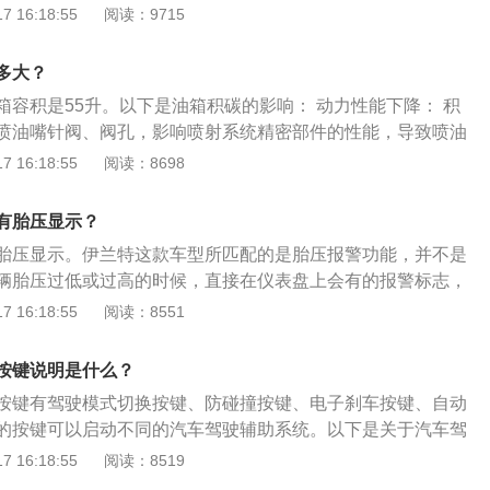
翘的小鸭尾、翼型后保险杠、1.4T车型专属扩散器以及单边双
 16:18:55
阅读：9715
m/h；Y：300km/h；轮辋规格：表示与轮胎相配用的轮辋规格。
质感大幅提升。此外，第七代伊兰特还提供极地白、幻影黑、
准轮辋5.00F。
炫彩橙以及烈焰红6种车身颜色。尺寸方面，第七代伊兰特拥
多大？
与轴距，内部空间更具优势。性能介绍：第七代伊兰特提供了
箱容积是55升。以下是油箱积碳的影响： 动力性能下降： 积
是1.4T涡轮增压发动机匹配7速双离合变速箱，最大功率103
喷油嘴针阀、阀孔，影响喷射系统精密部件的性能，导致喷油
峰值扭矩211N·m。1.5L自然吸气+CVT无级变速箱版本，最大8
动力性能下降等。 油耗增大： 积碳和沉积物会致使进气阀门关
 16:18:55
阅读：8698
），峰值扭矩143.9N·m。
下降甚至回火，导致发动机怠速不稳，油耗增大并伴随尾气排
动机使用寿命： 在活塞顶和汽缸盖等部位的积碳，容易使燃烧室
有胎压显示？
热而引起发动机爆震等故障，这些故障都会缩短发动机使用寿
胎压显示。伊兰特这款车型所匹配的是胎压报警功能，并不是
辆胎压过低或过高的时候，直接在仪表盘上会有的报警标志，
压值。 胎压监测是在汽车行驶过程中对轮胎气压进行实时自动
 16:18:55
阅读：8551
气和低气压进行报警，以确保行车安全。常用的胎压监测方式
式胎压监测：直接式胎压监测装置是利用安装在每一个轮胎里
按键说明是什么？
接测量轮胎的气压，利用无线发射器将压力信息从轮胎内部发
按键有驾驶模式切换按键、防碰撞按键、电子刹车按键、自动
块上，然后对各轮胎气压数据进行显示。当轮胎气压太低或漏
的按键可以启动不同的汽车驾驶辅助系统。以下是关于汽车驾
报警。间接式胎压监测：当某轮胎的气压降低时，车辆的重量
介绍：概况：驾驶辅助系统包括车道保持辅助系统、自动泊车
 16:18:55
阅读：8519
径变小，导致其转速比其他车轮快。通过比较轮胎之间的转速
助系统、倒车辅助系统和行车辅助系统。车道保持辅助系统对