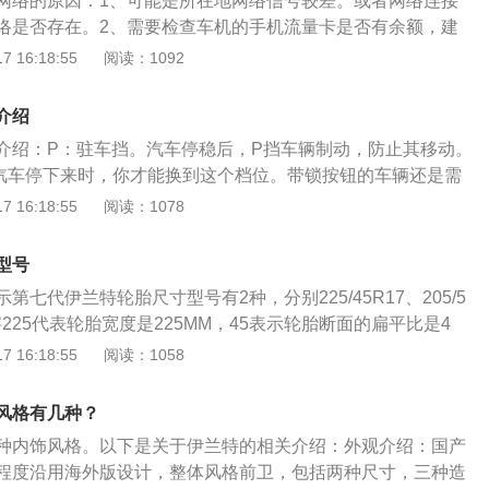
网络的原因：1、可能是所在地网络信号较差。或者网络连接
GMP低重心的特点，第七代伊兰特的车高降低至1415毫米，拥
络是否存在。2、需要检查车机的手机流量卡是否有余额，建
级最大宽高比，从而打造出了轿跑般“宽体低趴”造型。而且参数动
所导致。3、检查车机的手机流量卡信号是否允许使用。建议
 16:18:55
阅读：1092
让第七代伊兰特呈现出独一无二的凌厉气势、极具未来感。前
量卡信号问题。4、车机的智能网络功能出现混乱，建议需要
宝石前格栅和楔形LED前大灯完美搭配。车身侧面更是采用了
以下是车载网络的具体介绍：1、充值方法：车载网络流量用
格，上升的楔形腰线搭配风火轮般的17寸双色铝合金轮毂，颇
介绍
业厅充值，若有车厂赠送的流量卡可以联系4S店充值。2、免
介绍：P：驻车挡。汽车停稳后，P挡车辆制动，防止其移动。
大部分都不是永久免费。目前大多数车载网络每个月只提供给
汽车停下来时，你才能换到这个档位。带锁按钮的车辆还是需
，当流量用完之后需要额外进行购买。部分新能源车品牌还提供
换。N：空挡，暂时停车，挂这个挡。比如等红绿灯的时候要
 16:18:55
阅读：1078
。
的时候禁用这个档位。S：运动模式。D挡和S挡的区别在于电
程序，所以S挡可以随时切换，不存在变速器损坏等不良影
型号
最常用的挡位，需要升挡或降挡时可以通过油门控制来完成。
第七代伊兰特轮胎尺寸型号有2种，分别225/45R17、205/5
下坡时，挂低档减少刹车会更有力。车辆上坡时，挂低档爬坡
字225代表轮胎宽度是225MM，45表示轮胎断面的扁平比是4
宽度的45%，字母R代表子午线轮胎,17代表轮辋直径是17英
 16:18:55
阅读：1058
高车速190km/h，百公里油耗5.4L。除了型号，轮胎上还标
胎体帘线材料：以汉语拼音表示，如M-棉帘布，R-人造丝帘
风格有几种？
G-钢丝帘布，ZG-钢丝子午线帘布轮胎。速度等级：表明轮胎
种内饰风格。以下是关于伊兰特的相关介绍：外观介绍：国产
定负荷的最高速度。字母A至Z代表轮胎从4.8km/h到300km/
程度沿用海外版设计，整体风格前卫，包括两种尺寸，三种造
用的速度等级有：Q：160km/h；H：210km/h；V：240k