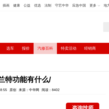
插画
健康
公益
优选
法制
守艺中华
应急中国
更多
地
选车
报价
汽修百科
特卖活动
经销商
兰特功能有什么/
8:55
原创
来源：中华网
阅读：8402
咨询技师