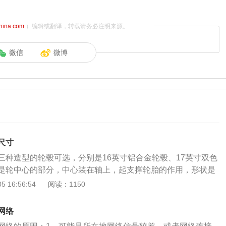
china.com
）编辑或翻译，转载请务必注明来源。
微信
微博
尺寸
三种造型的轮毂可选，分别是16英寸铝合金轮毂、17英寸双色
是轮中心的部分，中心装在轴上，起支撑轮胎的作用，形状是
轴承以避免摩擦力，常见的轮毂是钢圈轮毂和铝合金轮毂。
 16:56:54
阅读：1150
网）作为紧凑型轿车，第七代伊兰特的2021款1.5LCVTGLS
4680毫米/1810毫米/1415毫米，行李箱容积为474升，轴
网络
最高车速达到每小时190千米。（数据来源于有驾官网）得益于