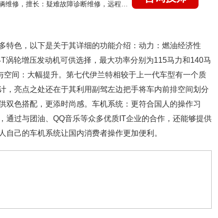
国家认证的汽车维修技师，15年德美日等各系车辆维修，擅长：疑难故障诊断维修，远程维修技术指导
多特色，以下是关于其详细的功能介绍：动力：燃油经济性
4T涡轮增压发动机可供选择，最大功率分别为115马力和140马
。内饰与空间：大幅提升。第七代伊兰特相较于上一代车型有一个质
计，亮点之处还在于其利用副驾左边把手将车内前排空间划分
供双色搭配，更添时尚感。车机系统：更符合国人的操作习
，通过与团油、QQ音乐等众多优质IT企业的合作，还能够提供
人自己的车机系统让国内消费者操作更加便利。