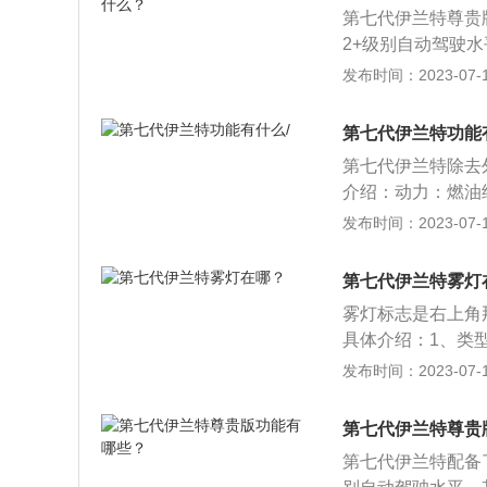
时候非常的省力。
第七代伊兰特尊贵
定速巡航一起使用
2+级别自动驾驶水
方向盘下面有个调
方交叉防碰撞辅助
发布时间：2023-07-17
观：全新现代第七
立体硬朗的感觉，
第七代伊兰特功能
80mm，宽度是18
第七代伊兰特除去
卡罗拉要大一些。
介绍：动力：燃油经
会成为钣金师傅的
轮增压发动机可供选
发布时间：2023-07-17
和黑色两种样式可
3.9牛/米和21
有一个质的飞跃，
第七代伊兰特雾灯
其利用副驾左边把
雾灯标志是右上角
车型上还提供双色
具体介绍：1、类
了北京现代与百度
灯、倒车灯和停车
发布时间：2023-07-17
业的合作，还能够
起。2、灯泡形式
的车机系统让国内
泡、新型的LED
第七代伊兰特尊贵
本上都是21W，
第七代伊兰特配备了