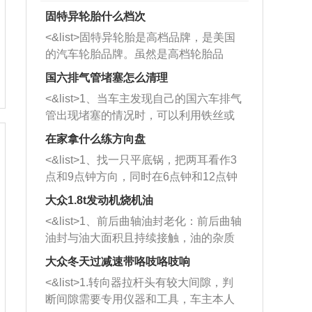
固特异轮胎什么档次
<&list>固特异轮胎是高档品牌，是美国
的汽车轮胎品牌。虽然是高档轮胎品
牌，但是中高低端的轮胎都有生产，这
国六排气管堵塞怎么清理
也是为了更好的开拓市场。
<&list>1、当车主发现自己的国六车排气
管出现堵塞的情况时，可以利用铁丝或
者是细棍，直接将杂物给取出来，如果
在家拿什么练方向盘
堵塞情况比较严重，也可以采取应急措
<&list>1、找一只平底锅，把两耳看作3
施。 <&list>2、直接利用木棍将所有的
点和9点钟方向，同时在6点钟和12点钟
杂物推到排气管里面的位置处，然后将
方向做一个标记。 <&list>2、双手握住
三元催化器拆解开，就可以将堵塞的东
大众1.8t发动机烧机油
平底锅两耳，然后往左打半圈、一圈、
西取出来。但如果是因为积碳过多引起
<&list>1、前后曲轴油封老化：前后曲轴
一圈半的练习，往右同样也要打相同的
的堵塞，就需要将三元催化器泡在草酸
油封与油大面积且持续接触，油的杂质
圈数。 <&list>3、最后强调要反复练
中进行清洗。 <&list>3、也可以利用清
和发动机内持续温度变化使其密封效果
习，这样就可以形成肌肉记忆，在真实
大众冬天过减速带咯吱咯吱响
洗剂对堵塞的情况得到解决，将清洗剂
逐渐减弱，导致渗油或漏油。<&list>2、
驾驶车辆时，不需要记忆也能打好方
放在燃油箱中，与燃油混合后，车辆启
<&list>1.转向器拉杆头有较大间隙，判
活塞间隙过大：积碳会使活塞环与缸体
向。
动时，就可以和汽油一起进入到燃烧
断间隙需要专用仪器和工具，车主本人
的间隙扩大，导致机油流入燃烧室中，