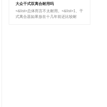
室，最后形成废气排出，就可以让三元
无法制作，需要将车辆送到修理厂或4s
造成烧机油。<&list>3、机油粘度。使用
大众干式双离合耐用吗
催化器得到清洗，排气管堵塞的情况就
店；<&list>2.车辆半轴套管防尘罩破
机油粘度过小的话，同样会有烧机油现
<&list>总体而言不太耐用。<&list>1、干
能够得到解决。
裂，破裂后会出现漏油现象，使半轴磨
象，机油粘度过小具有很好的流动性，
式离合器如果放在十几年前还比较耐
损严重，磨损的半轴容易损坏，产生异
容易窜入到气缸内，参与燃烧。<&list>
用，但是由于现在的汽车发动机动力输
响；<&list>3.稳定器的转向胶套和球头
4、机油量。机油量过多，机油压力过
出越来越高，使得干式离合器散热不足
老化，一般是使用时间过长造成的。解
大，会将部分机油压入气缸内，也会出
的缺陷也逐渐暴露出来。<&list>2、由于
决方法是更换新的质量好的转向橡胶套
现烧机油。<&list>5、机油滤清器堵塞：
干式双离合的工作环境暴露在空气中，
和球头。
会导致进气不畅，使进气压力下降，形
而离合器的散热也是通离合器罩上面的
成负压，使机油在负压的情况下吸入燃
几个小孔来进行散热。但是在行驶过程
烧室引起烧机油。<&list>6、正时齿轮或
中变速箱需要换挡，就不得不使得离合
链条磨损：正时齿轮或链条的磨损会引
器频繁工作。<&list>3、长时间的低速行
起气阀和曲轴的正时不同步。由于轮齿
驶以及过于频繁的启停，导致离合器的
或链条磨损产生的过量侧隙，使得发动
温度不断升高，而低速行驶时空气流动
机的调节无法实现：前一圈的正时和下
效率不高，无法将离合器中的热量有效
一圈可能就不一样。当气阀和活塞的运
的带走，导致离合器内部的温度不断升
动不同步时，会造成过大的机油消耗。
高，加速离合器的磨损。
解决方法：更换正时齿轮或链条。<&list
>7、内垫圈、进风口破裂：新的发动机
设计中，经常采用各种由金属和其他材