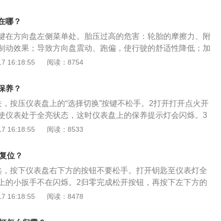
690mm，轴距为2680mm。配置方面，哈弗H6标配了大灯高度
结构形式，发动机装配有智慧起停系统可以可帮助省燃油并少
时关闭、方向盘四向调节、双安全气囊、后排空调出风口等。
锐利于环境。
在哪？
键在方向盘左侧菜单处。胎压过高的危害：轮胎的摩擦力、附
制动效果；导致方向盘震动、跑偏，使行驶的舒适性降低；加
花纹局部磨损，使轮胎寿命下降；车身的震动变大，间接会影
 16:18:55
阅读：8754
寿命；会使轮胎帘线受到过度的伸张变形，胎体弹性下降，使
的负荷增大；耐轧性能下降。当遇到路面的钉子、玻璃等尖锐
保养？
入胎内，冲击会产生内裂和爆破，造成爆胎。胎压过低的危
关，按压仪表盘上的“选择切换”按键不松手。2打开打开点火开
系数便会增大，油耗上升；造成方向盘很沉，易跑偏等不利驾
使仪表处于全亮状态，这时仪表盘上的保养提示灯会闪烁。3
轮胎各部位的运动量增大，过度的碾压造成轮胎的异常发热；
切换”按键后，再次按压“选择切换”按键，保养灯消失，说明保养
 16:18:55
阅读：8533
的功能降低，引发脱层或者帘线折断与轮辋之间产生过度的摩
伤，异常磨损；轮胎与地面的摩擦成倍增加，胎温急剧升高，
剧下降。车辆高速行驶，就可能导致爆胎；使胎体变形增大，
何复位？
，同时产生屈挠运动，导致过度发热，促使橡胶老化，帘布层
匙，按下仪表盘右下方的按钮不要松手。打开钥匙至仪表灯全
还会使轮胎接地面积增大，加速胎肩磨损。
上的小扳手不在闪烁。2归零完成松开按钮，再按下左下方的
手消失，归零完成。
 16:18:55
阅读：8478