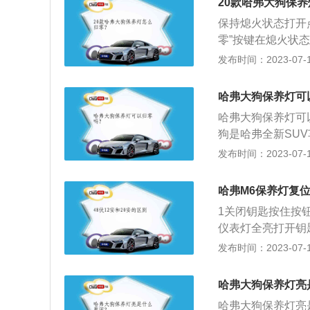
20款哈弗大狗保
保持熄火状态打开
零”按键在熄火状
养灯已经归零。
发布时间：2023-07-17
哈弗大狗保养灯可
哈弗大狗保养灯可
狗是哈弗全新SU
ACC自适应巡航
发布时间：2023-07-17
采用复古且方正的
全球化、高智能、模块
哈弗M6保养灯复
1关闭钥匙按住按
仪表灯全亮打开钥
按下松开按钮并再
发布时间：2023-07-17
成手动复位长城m
哈弗大狗保养灯亮
哈弗大狗保养灯亮