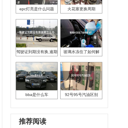
epc灯亮是什么问题
火花塞更换周期
驾驶证到期没有换,逾期
玻璃水冻住了如何解
怎么办??
决？
bba是什么车
92号95号汽油区别
推荐阅读