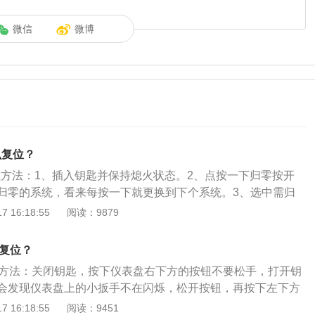
微信
微博
么复位？
位方法：1、插入钥匙并保持熄火状态。2、点按一下归零按开
归零的系统，看来每按一下就更换到下个系统。3、选中需归
一下归零按钮大概3s。4、仪表中多功能显示屏显示有关图
 16:18:55
阅读：9879
功。哈弗m6保养灯亮起来不急于归零，先确定车是不是要做保
之后，4S店的人会取消保养灯的。哈发M6还是位在照顾谈得
么复位？
年7月上市，哈发M外观采用了，全新设计语言，外观年轻动感时
零方法：关闭钥匙，按下仪表盘右下方的按钮不要松手，打开钥
，鹰眼式的前大灯、家族式的六哪形蜂族窝状中网、异形的悬
会发现仪表盘上的小扳手不在闪烁，松开按钮，再按下左下方
灯设计，营造出绝具冲击力的运动气质。哈发M6搭载1.5T发动
发现小扳手消失，归零完成。哈弗H6车身长宽高分别为4640m
 16:18:55
阅读：9451
或6速度手这一体变速度箱，使用了前麦发逊式独立悬的、后双