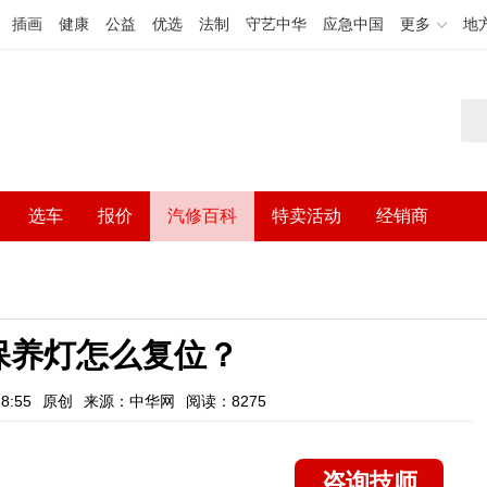
插画
健康
公益
优选
法制
守艺中华
应急中国
更多
地
选车
报价
汽修百科
特卖活动
经销商
保养灯怎么复位？
8:55
原创
来源：中华网
阅读：8275
咨询技师