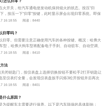
养灯怎么归零？
点火开关，给汽车通电使发动机保持熄火的状态。按压“归
态下，按压一下“归零”按键，此时显示屏会出现归零系统。即保
 16:18:55
阅读：8440
以归零吗？
以归零。但需要注意正确使用汽车的各种按键。概况：哈弗大
V车型，哈弗大狗车型将配备电子手刹、自动驻车、自动空调、
、语音识别、智能互联系统、无线充电等配置。其他：哈弗大狗
 16:18:55
阅读：8410
造型设计，圆形大灯组略显呆萌，哈弗大狗的天赋禀异，源于
化技术平台长城柠檬。油耗为6.9至8.0L/100km。
位方法
钮关闭钥匙门，按仪表盘上选择切换按钮不要松手2打开钥匙让
匙至仪表灯全量，会发现仪表盘扳手闪烁3松开按钮并后再次
次按下仪表盘选择切换按钮，此时保养扳手消失4复位完成完
 16:18:55
阅读：8401
6保养灯
是什么原因？
是为提醒车主需要进行保养。以下是汽车脱保的具体影响：