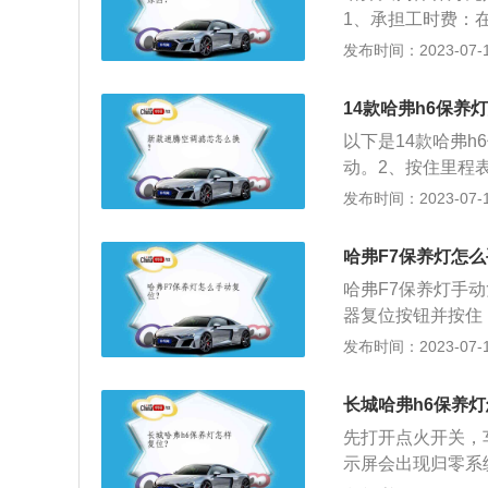
1、承担工时费：
要支付4S店配件
发布时间：2023-07-17
行车安全：由于机
胶质、铁屑慢慢增
14款哈弗h6保养
机油，这些沉淀物
以下是14款哈弗
命。3、冒烟着火
动。2、按住里程表
续行驶容易冒烟着
汽车。这个过程要
发布时间：2023-07-17
再操作几次即可。
辆用户手册为准。
哈弗F7保养灯怎
哈弗F7保养灯手
器复位按钮并按住；
拉出时钟上的分钟
发布时间：2023-07-17
着发动机熄火，再将
T哈弗F7两驱i型
长城哈弗h6保养
m、宽1846mm、
先打开点火开关，
示屏会出现归零系