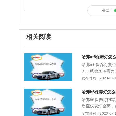
分享：
相关阅读
哈弗m6保养灯怎
哈弗m6保养灯复
关，就会显示需要
零的系统，持续按
发布时间：2023-07-17
标，保养灯归零成
养，一般汽车保养
哈弗h6保养灯怎
来SUV，2017
哈弗h6保养灯归
尚，充满活力气息
匙至仪表灯全亮，
浮车顶、双色后来
的仪表盘按钮，会
发布时间：2023-07-17
机，匹配6速度棍