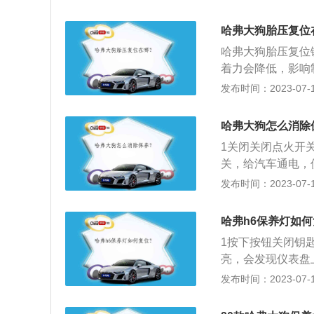
m、1825mm、1
横臂式独立悬的的
调节、回家大灯延
二氧化碳排放。有
哈弗大狗胎压复位
哈弗大狗胎压复位
着力会降低，影响
速轮胎胎面中央的
发布时间：2023-07-17
响到其他零部件的
汽车在行驶中受到
哈弗大狗怎么消除
物体时，很容易扎
1关闭关闭点火开
害：与路面的摩擦
关，给汽车通电，
乘安全的因素；使
再按压松开“选择
发布时间：2023-07-17
使得帘线以及橡胶
完成。
擦造成胎圈部位损
轮胎变软，强度急
哈弗h6保养灯如
胎侧容易出现裂口
1按下按钮关闭钥
疲劳，帘线折断，
亮，会发现仪表盘
仪表盘按钮，小扳
发布时间：2023-07-17