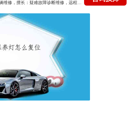
国家认证的汽车维修技师，15年德美日等各系车辆维修，擅长：疑难故障诊断维修，远程维修技术指导