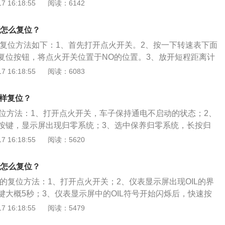
按键，保持3秒左右，直至仪表显示屏中出现相关的图标，说
 16:18:55
阅读：6142
。以下是具体的复位方法：1、长城哈弗h6在发动机熄火的情
下面的短程距离计数器复位按钮并按住，将长城哈弗h6点火开
灯怎么复位？
开短程距离计数器复位按钮，显示屏出现"SERVICE"标志。
养灯复位方法如下：1、首先打开点火开关。2、按一下转速表下面
分钟按钮，向右转动分钟按钮，显示屏上出现里程显示;将发动
复位按钮，将点火开关位置于NO的位置。3、放开短程距离计
位、将点火开关置于ON位置，“SERVICE"标志消失即可。
屏出现“SERVICE”标志。4、拉出时钟上的分钟按钮，向右
 16:18:55
阅读：6083
屏上出现里程显示。5、将点火开关置于ON位置，“SERVIC
位。扩展相关资料如下：1、保养灯复位是对信息进行归零，是
怎样复位？
、保养灯是为了提醒车主在规定的时间内对汽车进行保养，以
复位方法：1、打开点火开关，车子保持通电不启动的状态；2、
。3、仪表板上显示的“SERVICE”标志是保养周期指示标
按键，显示屏出现归零系统；3、选中保养归零系统，长按归
ERVICE”标志，说明汽车应该进行保养，保养后要进行归零操
左右，直至仪表显示屏中出现相关的图标，保养灯即可复位。
 16:18:55
阅读：5620
6第三代自动两驱为例，其车身尺寸是长4653毫米、宽1886毫
，轴距为2738毫米。这款车搭载了2.0t涡轮增压直列4缸发动
灯怎么复位？
5千瓦，最大扭矩是325牛米。
灯的复位方法：1、打开点火开关；2、仪表显示屏出现OIL的界
键大概5秒；3、仪表显示屏中的OIL符号开始闪烁后，快速按
上；4、OIL符号闪烁熄灭后，保养复位即完成。18款哈弗h6的
 16:18:55
阅读：5479
0mm、1860mm、1720mm，轴距为2680mm，轮胎采用了2