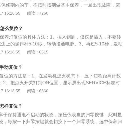
在保修期内的车，不按时按期做基本保养，一旦出现故障，需
费、工时费等。若出现由于电路问题，厂家不负责。2、不利于
 16:18:55
阅读：7260
油与空气接触及受热，易被逐渐氧化。随着油中的酸性物质、
多，机油颜色会渐渐变黑，黏度也会逐渐下降，长时间不更换
灯怎么复位？
可能会阻塞油道，导致发动机干磨，严重影响发动机的使用寿
h6保养灯复位的具体方法：1、插入钥匙，仅仅是插入，不要转
：冷却液的散热性能下降，容易形成水垢，发动机水温偏高继
边上的操作杆5-10秒，转动接通电源。3、再过5-10秒，发动
火。
一直按着操作杆。4、如果没有清除扳手标志，按相同的过程
 16:18:55
阅读：6515
5、厂家车型设定保养时间不一样，保养指示灯何时亮起以车
当保养结束后，技师会通过设置程序，把保养灯重新复位。
么手动复位？
动复位的方法是：1、在发动机熄火状态下，压下短程距离计数
2、把点火开关打到ON位置，显示屏出现SERVICE标志时
按钮，向右转动分钟按钮，此时显示屏上会出现里程显示，接
 16:18:55
阅读：6360
点火开关置于ON位置，保养灯复位即可完成。以2021款1.5
为例，其是一款紧凑型5门5座suv，其车身尺寸是：长4620m
灯怎样复位？
高1690mm，轴距为2725mm。
车子保持通电不启动的状态，按压仪表盘的归零按键，此时显
统，每按一下归零按键就会切换下一个归零系统，选中保养归