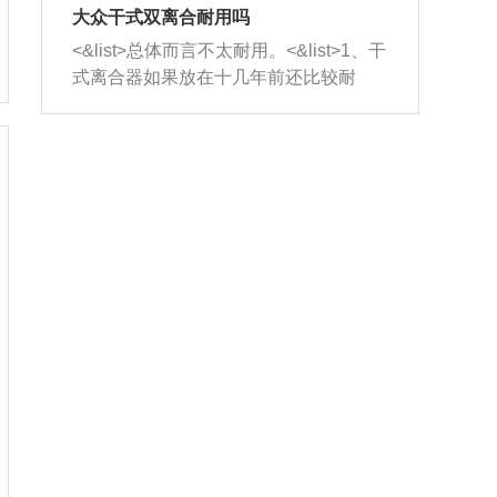
室，最后形成废气排出，就可以让三元
无法制作，需要将车辆送到修理厂或4s
造成烧机油。<&list>3、机油粘度。使用
大众干式双离合耐用吗
催化器得到清洗，排气管堵塞的情况就
店；<&list>2.车辆半轴套管防尘罩破
机油粘度过小的话，同样会有烧机油现
<&list>总体而言不太耐用。<&list>1、干
能够得到解决。
裂，破裂后会出现漏油现象，使半轴磨
象，机油粘度过小具有很好的流动性，
式离合器如果放在十几年前还比较耐
损严重，磨损的半轴容易损坏，产生异
容易窜入到气缸内，参与燃烧。<&list>
用，但是由于现在的汽车发动机动力输
响；<&list>3.稳定器的转向胶套和球头
4、机油量。机油量过多，机油压力过
出越来越高，使得干式离合器散热不足
老化，一般是使用时间过长造成的。解
大，会将部分机油压入气缸内，也会出
的缺陷也逐渐暴露出来。<&list>2、由于
决方法是更换新的质量好的转向橡胶套
现烧机油。<&list>5、机油滤清器堵塞：
干式双离合的工作环境暴露在空气中，
和球头。
会导致进气不畅，使进气压力下降，形
而离合器的散热也是通离合器罩上面的
成负压，使机油在负压的情况下吸入燃
几个小孔来进行散热。但是在行驶过程
烧室引起烧机油。<&list>6、正时齿轮或
中变速箱需要换挡，就不得不使得离合
链条磨损：正时齿轮或链条的磨损会引
器频繁工作。<&list>3、长时间的低速行
起气阀和曲轴的正时不同步。由于轮齿
驶以及过于频繁的启停，导致离合器的
或链条磨损产生的过量侧隙，使得发动
温度不断升高，而低速行驶时空气流动
机的调节无法实现：前一圈的正时和下
效率不高，无法将离合器中的热量有效
一圈可能就不一样。当气阀和活塞的运
的带走，导致离合器内部的温度不断升
动不同步时，会造成过大的机油消耗。
高，加速离合器的磨损。
解决方法：更换正时齿轮或链条。<&list
>7、内垫圈、进风口破裂：新的发动机
设计中，经常采用各种由金属和其他材