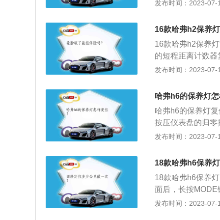
零系统，长按归零
发布时间：2023-07-17
明保养灯归零成功
况下，压下转速表
16款哈弗h2保养
关置于ON位置，放
16款哈弗h2保
2、拉出时钟上的
的短程距离计数器
机熄火，提醒信息复
数器复位按钮，显示
发布时间：2023-07-17
转动分钟按钮，显示
E”标志消失即复
哈弗h6的保养灯
一种信息重置。2
哈弗h6的保养灯
仪表闪烁的方式提醒
按压仪表盘的归零
志，显示屏显示“S
零按键，保持3秒
发布时间：2023-07-17
作。
以2021款哈弗h
米、高1730毫米
18款哈弗h6保养
机，最大功率是15
18款哈弗h6保养
面后，长按MODE
压MODE键5次以
发布时间：2023-07-17
车身尺寸分别为461