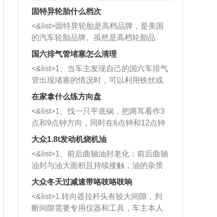
固特异轮胎什么档次
<&list>固特异轮胎是高档品牌，是美国
的汽车轮胎品牌。虽然是高档轮胎品
牌，但是中高低端的轮胎都有生产，这
国六排气管堵塞怎么清理
也是为了更好的开拓市场。
<&list>1、当车主发现自己的国六车排气
管出现堵塞的情况时，可以利用铁丝或
者是细棍，直接将杂物给取出来，如果
在家拿什么练方向盘
堵塞情况比较严重，也可以采取应急措
<&list>1、找一只平底锅，把两耳看作3
施。 <&list>2、直接利用木棍将所有的
点和9点钟方向，同时在6点钟和12点钟
杂物推到排气管里面的位置处，然后将
方向做一个标记。 <&list>2、双手握住
三元催化器拆解开，就可以将堵塞的东
大众1.8t发动机烧机油
平底锅两耳，然后往左打半圈、一圈、
西取出来。但如果是因为积碳过多引起
<&list>1、前后曲轴油封老化：前后曲轴
一圈半的练习，往右同样也要打相同的
的堵塞，就需要将三元催化器泡在草酸
油封与油大面积且持续接触，油的杂质
圈数。 <&list>3、最后强调要反复练
中进行清洗。 <&list>3、也可以利用清
和发动机内持续温度变化使其密封效果
习，这样就可以形成肌肉记忆，在真实
大众冬天过减速带咯吱咯吱响
洗剂对堵塞的情况得到解决，将清洗剂
逐渐减弱，导致渗油或漏油。<&list>2、
驾驶车辆时，不需要记忆也能打好方
放在燃油箱中，与燃油混合后，车辆启
<&list>1.转向器拉杆头有较大间隙，判
活塞间隙过大：积碳会使活塞环与缸体
向。
动时，就可以和汽油一起进入到燃烧
断间隙需要专用仪器和工具，车主本人
的间隙扩大，导致机油流入燃烧室中，