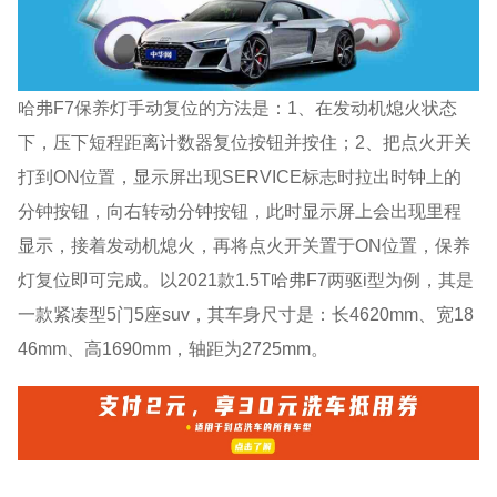
哈弗F7保养灯手动复位的方法是：1、在发动机熄火状态
下，压下短程距离计数器复位按钮并按住；2、把点火开关
打到ON位置，显示屏出现SERVICE标志时拉出时钟上的
分钟按钮，向右转动分钟按钮，此时显示屏上会出现里程
显示，接着发动机熄火，再将点火开关置于ON位置，保养
灯复位即可完成。以2021款1.5T哈弗F7两驱i型为例，其是
一款紧凑型5门5座suv，其车身尺寸是：长4620mm、宽18
46mm、高1690mm，轴距为2725mm。