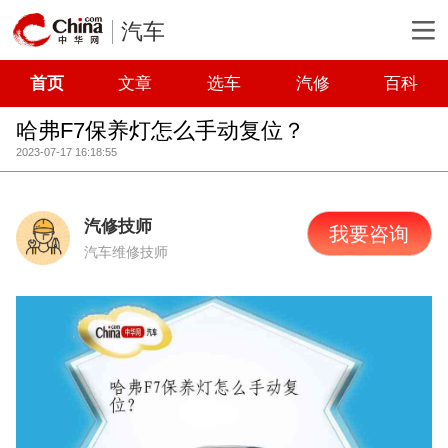
汽车
首页
文章
选车
汽修
百科
哈弗F7保养灯怎么手动复位？
2023-07-17 16:18:55
汽修技师
我要咨询
汽车维修技师