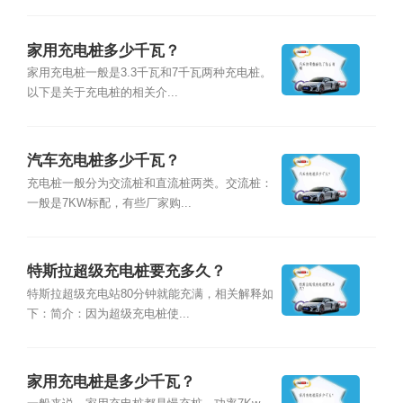
家用充电桩多少千瓦？
家用充电桩一般是3.3千瓦和7千瓦两种充电桩。
以下是关于充电桩的相关介...
汽车充电桩多少千瓦？
充电桩一般分为交流桩和直流桩两类。交流桩：
一般是7KW标配，有些厂家购...
特斯拉超级充电桩要充多久？
特斯拉超级充电站80分钟就能充满，相关解释如
下：简介：因为超级充电桩使...
家用充电桩是多少千瓦？