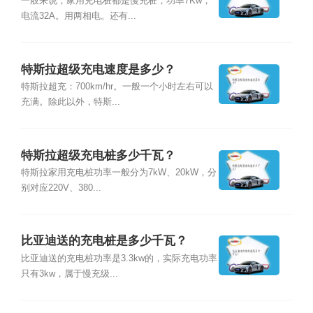
一般来说，家用充电桩都是慢充桩，功率7Kw，
电流32A。用两相电。还有...
特斯拉超级充电速度是多少？
特斯拉超充：700km/hr。一般一个小时左右可以
充满。除此以外，特斯...
特斯拉超级充电桩多少千瓦？
特斯拉家用充电桩功率一般分为7kW、20kW，分
别对应220V、380...
比亚迪送的充电桩是多少千瓦？
比亚迪送的充电桩功率是3.3kw的，实际充电功率
只有3kw，属于慢充级...