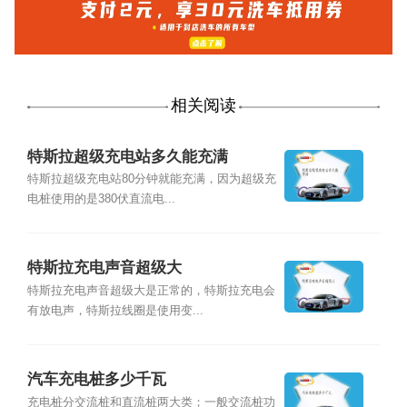
相关阅读
特斯拉超级充电站多久能充满
特斯拉超级充电站80分钟就能充满，因为超级充
电桩使用的是380伏直流电...
特斯拉充电声音超级大
特斯拉充电声音超级大是正常的，特斯拉充电会
有放电声，特斯拉线圈是使用变...
汽车充电桩多少千瓦
充电桩分交流桩和直流桩两大类；一般交流桩功