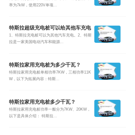
率为7kW，使用220V单项...
特斯拉超级充电桩可以给其他车充电
吗？
1、特斯拉充电桩可以为其他汽车充电。2、特斯
拉是一家美国电动汽车和能源...
特斯拉家用充电桩为多少千瓦？
特斯拉家用充电桩单相功率7KW，三相功率11K
W，以下为拓展内容：特斯...
特斯拉家用充电桩多少千瓦？
特斯拉家用充电桩功率一般分为7KW、20KW，
以下是具体介绍： 特斯拉...