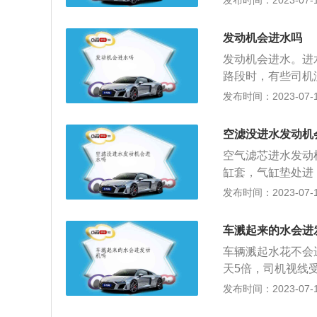
发布时间：2023-07-17
因为发动机部件防
件的表面，造成相
发动机会进水吗
造成不必要的浪费
发动机会进水。进
路。洗车时的注意
路段时，有些司机
制得当；3、洗车
进入到发动机了。
发布时间：2023-07-17
车要擦干净；6、
然也容易造成发动
洗车身。汽车车身
这是一个非常危险
的侵害；3、清除
空滤没进水发动机
发动机损坏，车主
空气滤芯进水发动
废：发动机是汽车
缸套，气缸垫处进
废。2、细菌繁殖
进没进水还得检查
发布时间：2023-07-17
的滋生地，当汽车
是发动机必不可少
风中很容易产生异
气滤芯在发动机盖
车溅起来的水会进
吸入，滤芯也就进
车辆溅起水花不会
观察主要排气管是
天5倍，司机视线
止水顺着排气管进
净挡风玻璃上雨水
发布时间：2023-07-17
转；拆卸所有的火
野：雨天开车上路
出。更换空气滤芯