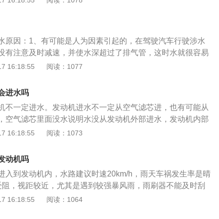
 16:18:55
阅读：1078
水功能也是比较好的。发动机舱如果太脏，会氧化橡胶塑料零
关的线路短路。还会影响发动机的散热功能，使得油耗增加，
。在清洗的时候注意不要让水流进线路里，不然会导致线路短
水原因：1、有可能是人为因素引起的，在驾驶汽车行驶涉水
事项是：1、洗车前要把车上的尘灰清除；2、洗车时水压要控
没有注意及时减速，并使水深超过了排气管，这时水就很容易
要用专业的清洁剂；4、洗车要用专业的擦拭工具；5、冬日洗
2、不管是加油或清洗发动机，一定要注意将发动机关闭，不
 16:18:55
阅读：1077
夏季不要在烈日下洗车；7、清洗鸟屎要讲方法；8、不要只冲
机进水的问题。3、还有一个外部因素是，发动机缸垫损坏，
清洗的作用：1、保持汽车外观整洁；2、减少大气污染对车身
的情况，冷却液不可避免地流入润滑系统，这很容易造成整个
车身表面污渍。
会进水吗
必须定期检查车辆。发动机进水后的影响如下：1、发动机报
机不一定进水。发动机进水不一定从空气滤芯进，也有可能从
最重要的部件，当水进入汽车发动机后发动机很容易直接报
，空气滤芯里面没水说明水没从发动机外部进水，发动机内部
：进水不仅会影响汽车，还会影响车主的行车感受。水是细菌
，空气滤芯比较干燥，透气性好，为发动机提供新鲜的空气，
 16:18:55
阅读：1073
发动机进入水中后，细菌会在水中繁殖，当汽车暴露在阳光和
的部件，发动机进水了要及时检修。发动机不进水的原因：空
味。
上部，主要是给空调外循环进气过滤，如果雨大，雨滴会直接
发动机吗
水，不能证明发动机进水。发动机进水一般不是看机舱，而是
进入到发动机内，水路建议时速20km/h，雨天车祸发生率是晴
否进水，所以车被淹或是在水里开时熄火就不能发动车辆，防
受阻，视距较近，尤其是遇到较强暴风雨，雨刷器不能及时刮
入发动机内部。汽车空气滤芯进水解决方法：停止发动机运
，使司机眼前一片模糊。雨天行车注意事项：1、保持良好视
 16:18:55
阅读：1064
花塞；拆掉空气滤清器；再次启动发动机，将水从火花塞排
除谨慎驾驶以外，要及时打开雨刷器，天气昏暗时还应开启近
的方法：1、松开滤清器锁扣，卸下固定的螺母；2、取下护盖