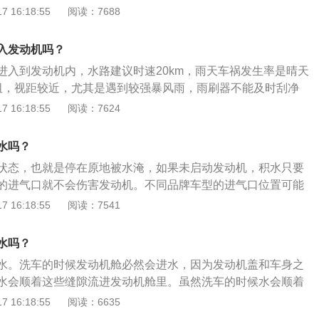
熄火，严重时还会把水吸进发动机内部,从而会导致发动机永久
 16:18:55
阅读：7688
水后千万不要再进行二次点火，建议马上打救援电话救援。2、
水过程中如果出现进水熄火情况，立即关闭点火开关，不要试
入发动机吗？
，将车辆移至安全地点，尽量使车辆前高后低，这样可使进入
进入到发动机内，水路建议时速20km，雨天车祸发生率是晴天
，避免损坏三元催化转换器及消声器。
阻，视距较近，尤其是遇到较强暴风雨，雨刷器不能及时刮净
使司机眼前一片模糊。 雨天行车注意事项： 1、保持良好视
 16:18:55
阅读：7624
路除谨慎驾驶以外，要及时打开雨刷器，天气昏暗时还应开启近
2、防止车轮侧滑： 雨中行车时，汽车制动性变差，容易产生侧
水吗？
双手平衡握住方向盘，保持直线和低速行驶，需要转弯时，应
状态，也就是停在原地被水淹，如果未启动发动机，积水只要
轮胎抱死而造成车辆侧滑。
的进气口就不会伤害发动机。不同品牌车型的进气口位置可能
辆的进气口高度基本在发动机舱盖下方一点，部分车型会稍
 16:18:55
阅读：7541
此高度，空气滤芯内无进水痕迹。就肯定不会伤害发动机。更
1、车辆需要在积水路段行驶：如果积水超过轮胎一半，就会
水吗？
为当水静态进入或动态地冲到发动机进气口后，水会通过进气
水。洗车的时候发动机舱必然会进水，因为发动机盖和车身之
成空气与水的混合物，气体可以压缩但水不能压缩。2、当曲
水会顺着这些缝隙流进发动机舱里。虽然洗车的时候水会顺着
的方向压缩时：水不能被压缩，连杆在水的作用下发生弯曲。
里，但是流进去的水不会太多，只有一点点，所以完全不用担
 16:18:55
阅读：6635
火，然后继续试着发动汽车，巨大的反作用力会直接导致弯曲
：1、其实即便流进发动机舱里的水比较多，也不用担心。发