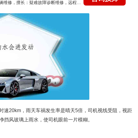
国家认证的汽车维修技师，15年德美日等各系车辆维修，擅长：疑难故障诊断维修，远程维修技术指导
速20km，雨天车祸发生率是晴天5倍，司机视线受阻，视距
净挡风玻璃上雨水，使司机眼前一片模糊。