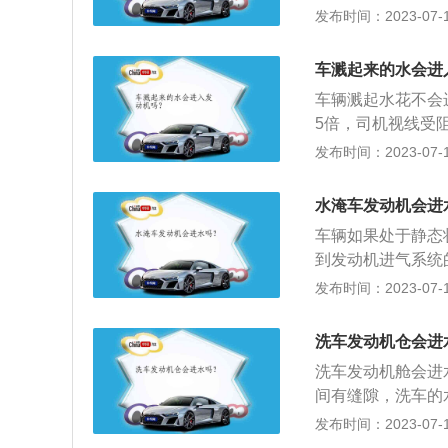
旦进水了就会导致
发布时间：2023-07-17
性损坏,发动机进
处理方法：车辆涉
车溅起来的水会进
图再次启动发动机
车辆溅起水花不会
排气管中的水流出
5倍，司机视线受
挡风玻璃上雨水，
发布时间：2023-07-17
野： 雨天开车上
光灯和防雾灯。 
水淹车发动机会进
滑。因此，司机要
车辆如果处于静态
当缓踩刹车，以防
到发动机进气系统
稍有不同，一般车
发布时间：2023-07-17
低。如果积水未到
多相关资料如下：
洗车发动机仓会进
有进水的可能。因
洗车发动机舱会进
口进入到气缸，形
间有缝隙，洗车的
轴推动连杆向活塞
缝隙流进发动机舱
发布时间：2023-07-17
如果车主在这时熄
心。更多介绍如下