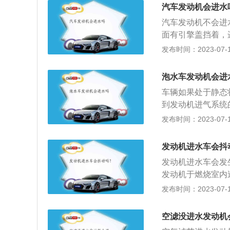
光灯和防雾灯。2
后就可以看到空气
汽车发动机会进水
滑。因此，司机要
净；3、更换新的
汽车发动机不会进
当缓踩刹车，以防
不能让油类污染滤
面有引擎盖挡着，
进入火花塞导致发
发布时间：2023-07-17
保养的公里数：新
部位零件都需要磨合
泡水车发动机会进
油机滤空气过滤，
车辆如果处于静态
店。2、不同的发
到发动机进气系统
动机，对于涡轮增压
稍有不同，一般车
发布时间：2023-07-17
然吸气发动机来说
低。如果积水未到
如果车辆需要在积
发动机进水车会抖
可能。因为当水静
发动机进水车会发
气缸，形成空气与
发动机于燃烧室内
连杆向活塞的方向
生高温热点，使发
发布时间：2023-07-17
主在这时熄火，然
机冷却水循环不良
摩擦缸体，发动机
蚀，或单缸高压线
空滤没进水发动机
缺缸故障，发动机