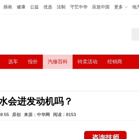
插画
健康
公益
优选
法制
守艺中华
应急中国
更多
地
选车
报价
汽修百科
特卖活动
经销商
水会进发动机吗？
8:55
原创
来源：中华网
阅读：8153
咨询技师