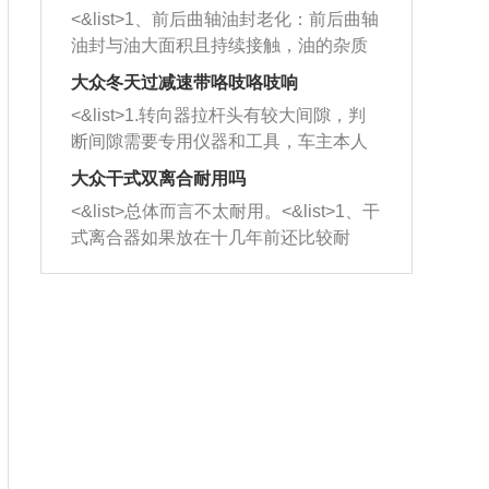
平底锅两耳，然后往左打半圈、一圈、
西取出来。但如果是因为积碳过多引起
<&list>1、前后曲轴油封老化：前后曲轴
一圈半的练习，往右同样也要打相同的
的堵塞，就需要将三元催化器泡在草酸
油封与油大面积且持续接触，油的杂质
圈数。 <&list>3、最后强调要反复练
中进行清洗。 <&list>3、也可以利用清
和发动机内持续温度变化使其密封效果
习，这样就可以形成肌肉记忆，在真实
大众冬天过减速带咯吱咯吱响
洗剂对堵塞的情况得到解决，将清洗剂
逐渐减弱，导致渗油或漏油。<&list>2、
驾驶车辆时，不需要记忆也能打好方
放在燃油箱中，与燃油混合后，车辆启
<&list>1.转向器拉杆头有较大间隙，判
活塞间隙过大：积碳会使活塞环与缸体
向。
动时，就可以和汽油一起进入到燃烧
断间隙需要专用仪器和工具，车主本人
的间隙扩大，导致机油流入燃烧室中，
室，最后形成废气排出，就可以让三元
无法制作，需要将车辆送到修理厂或4s
造成烧机油。<&list>3、机油粘度。使用
大众干式双离合耐用吗
催化器得到清洗，排气管堵塞的情况就
店；<&list>2.车辆半轴套管防尘罩破
机油粘度过小的话，同样会有烧机油现
<&list>总体而言不太耐用。<&list>1、干
能够得到解决。
裂，破裂后会出现漏油现象，使半轴磨
象，机油粘度过小具有很好的流动性，
式离合器如果放在十几年前还比较耐
损严重，磨损的半轴容易损坏，产生异
容易窜入到气缸内，参与燃烧。<&list>
用，但是由于现在的汽车发动机动力输
响；<&list>3.稳定器的转向胶套和球头
4、机油量。机油量过多，机油压力过
出越来越高，使得干式离合器散热不足
老化，一般是使用时间过长造成的。解
大，会将部分机油压入气缸内，也会出
的缺陷也逐渐暴露出来。<&list>2、由于
决方法是更换新的质量好的转向橡胶套
现烧机油。<&list>5、机油滤清器堵塞：
干式双离合的工作环境暴露在空气中，
和球头。
会导致进气不畅，使进气压力下降，形
而离合器的散热也是通离合器罩上面的
成负压，使机油在负压的情况下吸入燃
几个小孔来进行散热。但是在行驶过程
烧室引起烧机油。<&list>6、正时齿轮或
中变速箱需要换挡，就不得不使得离合
链条磨损：正时齿轮或链条的磨损会引
器频繁工作。<&list>3、长时间的低速行
起气阀和曲轴的正时不同步。由于轮齿
驶以及过于频繁的启停，导致离合器的