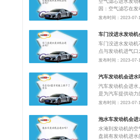
空气滤芯进水发动
以后，一切都十分
因：空气滤芯在发
之后，汽车发动机
会直接吸入，滤芯
发布时间：2023-07-17
该及时的进行清理
舱，而是观察主要
车辆，防止水顺着
车门没进水发动机
动机运转；拆卸所
车门没进水发动机
塞排出。更换空气
点与发动机进气口
下护盖后就可以看
通过的最大深度，
发布时间：2023-07-17
擦干净。随后就可
最大涉水深度越大
质部分，特别是不
置，是汽车的心脏
部件就可以。
汽车发动机会进水
来源不同，汽车发
汽车发动机会进水
合动力等。
是为汽车提供动力
动力来源不同，汽
发布时间：2023-07-17
及混合动力等。2
够将燃料的化学能
泡水车发动机会进
量小，噪音小，起
水淹到发动机的空
和排放性能都比汽
盘就有发动机进水