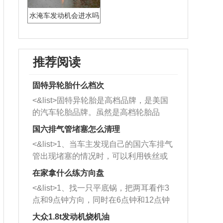
水淹车发动机会进水吗
推荐阅读
固特异轮胎什么档次
<&list>固特异轮胎是高档品牌，是美国
的汽车轮胎品牌。虽然是高档轮胎品
牌，但是中高低端的轮胎都有生产，这
国六排气管堵塞怎么清理
也是为了更好的开拓市场。
<&list>1、当车主发现自己的国六车排气
管出现堵塞的情况时，可以利用铁丝或
者是细棍，直接将杂物给取出来，如果
在家拿什么练方向盘
堵塞情况比较严重，也可以采取应急措
<&list>1、找一只平底锅，把两耳看作3
施。 <&list>2、直接利用木棍将所有的
点和9点钟方向，同时在6点钟和12点钟
杂物推到排气管里面的位置处，然后将
方向做一个标记。 <&list>2、双手握住
三元催化器拆解开，就可以将堵塞的东
大众1.8t发动机烧机油