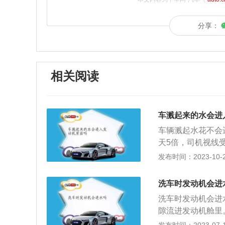
分享：
相关阅读
车溅起来的水会进
车辆溅起水花不会
天5倍，司机视线
净挡风玻璃上雨水
发布时间：2023-10-24
野：雨天开车上路
光灯和防雾灯。2
洗车时发动机会进
滑。因此，司机要
洗车时发动机会进
当缓踩刹车，以防
隙流进发动机舱里
多，只有一点，不