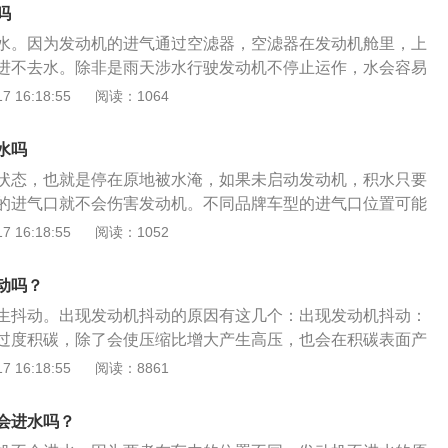
、防止车轮侧滑：雨中行车时，汽车制动性变差，容易产生侧
滤芯，如果发现滤芯器壳内、外部有污垢，应先用抹布擦干
吗
双手平衡握住方向盘，保持直线和低速行驶，需要转弯时，应
滤芯上去。注意的是，不能用手碰触滤芯的纸质部分，特别是
水。因为发动机的进气通过空滤器，空滤器在发动机舱里，上
轮胎抱死而造成车辆侧滑。
芯。最后按照拆卸的相反顺序，安装好相应的部件就可以。
进不去水。除非是雨天涉水行驶发动机不停止运作，水会容易
动机熄火。以下是关于汽车保养的具体介绍：1、汽车首次做
 16:18:55
阅读：1064
车是3个月或者3000公里做首次保养，新车最初磨合期，许多
，因此新车需要3000公里更换机油机过滤器，7500公里换机
水吗
之后就是5000公里保养一次，同时注意保养要选择正规的4S
状态，也就是停在原地被水淹，如果未启动发动机，积水只要
动机保养的公里数不同：汽车有自然吸气发动机和涡轮增压发
的进气口就不会伤害发动机。不同品牌车型的进气口位置可能
发动机的自行车，需要5000到7000公里保养一次，而对于自
辆的进气口高度基本在发动机舱盖下方一点，部分车型会稍
 16:18:55
阅读：1052
，需要几千到1万公里保养一次。
此高度，空气滤芯内无进水痕迹，就肯定不会伤害发动机。但
水路段行驶的话，如果积水超过轮胎一半的话，就会有进水的
动吗？
态进入或动态的冲到发动机进气口后，水会通过进气口进入到
生抖动。出现发动机抖动的原因有这几个：出现发动机抖动：
水的混合物，气体可以压缩但水不能压缩。那么，当曲轴推动
过度积碳，除了会使压缩比增大产生高压，也会在积碳表面产
压缩时，水不能被压缩，连杆在水的作用下发生弯曲。如果车
动机抖动。发动机在太热的环境使得进气温度过高，或是发动
 16:18:55
阅读：8861
后继续试着发动汽车，巨大的反作用力会直接导致弯曲的连杆
，都会造成发动机高温而爆震抖动。火花塞积碳严重或电极烧
缸体顶部弯曲后就会有断裂的风险。
圈损坏，或线路故障，那么某一缸就有可能不跳火，从而引发
会进水吗？
就会严重的抖动。爱车部件出现了老化进行处理：汽车在启动