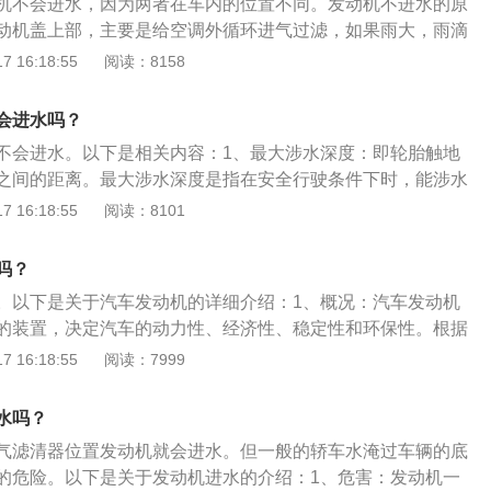
机不会进水，因为两者在车内的位置不同。发动机不进水的原
正常，可是一旦汽车开始加速度，或者汽车在行驶过一段时间
动机盖上部，主要是给空调外循环进气过滤，如果雨大，雨滴
就会出现怠速抖动的情况，这就代表了你的汽车气门过脏，应
也就进水，不能证明发动机进水。发动机进水一般不是看机
 16:18:55
阅读：8158
。
排气管是否进水，所以车被淹或是在水里开时熄火就不能发动
排气管进入发动机内部。汽车空气滤芯进水解决方法：停止发
会进水吗？
有的火花塞；拆掉空气滤清器；再次启动发动机，将水从火花
不会进水。以下是相关内容：1、最大涉水深度：即轮胎触地
滤芯的方法：首先松开滤清器锁扣，卸下固定的螺母。然后取
之间的距离。最大涉水深度是指在安全行驶条件下时，能涉水
到空气滤芯，如果发现滤芯器壳内、外部有污垢，应先用抹布
也就是安全深度。同时也是评价汽车越野通过性的重要指标，
 16:18:55
阅读：8101
以更换新的滤芯上去。但要注意的是，不能用手碰触滤芯的纸
，其涉水能力越强。2、汽车发动机：是为汽车提供动力的装
能让油类污染滤芯。最后按照拆卸的相反顺序，安装好相应的
，决定着汽车的动力性、经济性、稳定性和环保性。根据动力
吗？
动机可分为柴油发动机、汽油发动机、电动汽车电动机以及混
。以下是关于汽车发动机的详细介绍：1、概况：汽车发动机
的装置，决定汽车的动力性、经济性、稳定性和环保性。根据
车发动机可分为柴油发动机、汽油发动机、电动汽车电动机以
 16:18:55
阅读：7999
、其他：常见的汽油机和柴油机均属于往复活塞式内燃机，能
转化为活塞运动的机械能并对外输出动力。汽油机转速高，质
水吗？
动容易，制造成本低。柴油机压缩比大，热效率高，经济性能
气滤清器位置发动机就会进水。但一般的轿车水淹过车辆的底
油机好。
的危险。以下是关于发动机进水的介绍：1、危害：发动机一