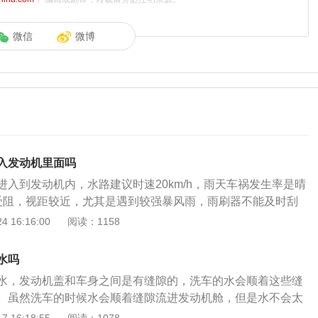
微信
微博
入发动机里面吗
进入到发动机内，水路建议时速20km/h，雨天车祸发生率是晴
受阻，视距较近，尤其是遇到较强暴风雨，雨刷器不能及时刮
，使司机眼前一片模糊。雨天行车注意事项：1、保持良好视
 16:16:00
阅读：1158
除谨慎驾驶以外，要及时打开雨刷器，天气昏暗时还应开启近
、防止车轮侧滑：雨中行车时，汽车制动性变差，容易产生侧
水吗
双手平衡握住方向盘，保持直线和低速行驶，需要转弯时，应
水，发动机盖和车身之间是有缝隙的，洗车的水会顺着这些缝
轮胎抱死而造成车辆侧滑。
。虽然洗车的时候水会顺着缝隙流进发动机舱，但是水不会太
用过多担心。即便流进发动机舱里的水比较多，也不用担心。