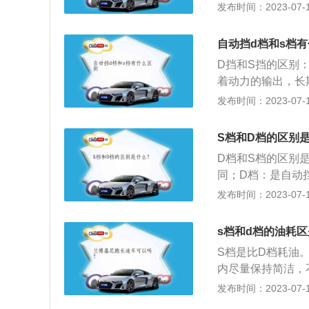
敏。挂入S挡后，
发布时间：2023-07-17
速信号自动接通相
耗自然比d档高一
但在D挡，就要稍
挡中自动升降到适
把档位切换到s档
进行降挡，直到确
更灵敏，挂进S挡
自动挡d档和s档
为低转速时，发动
用。在S挡时，高
应过来，但是D挡
D挡和S挡的区别
瞬间提速，但超车
是很直观的，而D
着动力的输出，长
延迟升挡，会给变
追求速度优势的同
挡状态下就体会不
发布时间：2023-07-17
力。这与手动升挡
大，油耗自然比D
微等待一下，但若
坡更有力。上长坡
力不同：S挡上坡
过来。S挡的驾驶
易。相关介绍：D
S档和D档的区别
汽车的引擎会发出
力：这与手动升档
会按照设定的程序
供足够的动力导致
D档和S档的区别
坡更有力。S，sp
S（运动）是运动
爬坡的时候才会切
同；D档：是自动
时，会缓慢升档或
和二挡，自动变速
过，使用S挡对车
择挡位。S档：是
发布时间：2023-07-17
力。D，英文dri
向上转移，自然会
内积碳较多，定时
位之一，属于前进
踩油门，车就会往
挡是为了获得更大
性，提高发动机寿
档：使用S档时，
s档和d档的油耗
挡），变速箱会根
架相对于平时变得
S档是比D档耗油
母理解为DRIV
操纵手柄置于D挡
内尽量保持简洁，
门和刹车即可。
接通相应的前进挡
2、切忌过分改装
发布时间：2023-07-17
降到适合挡位，实
计，增加风阻从而
档，但换档时机会