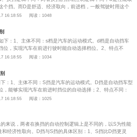
概念方面：D齿轮代表“驱动”，这意味着前进档。D档涵盖了汽
这个挡。而D是舒适、经济取向，前进档，一般驾驶时用这个
有前进档。Sport代表“运动”，是运动装备的意思。4、应
同：S档比D档更耗油，当处于S档时，高转速下喷油量大，汽
 16:18:55
阅读：1048
，驾驶员不需要控制档位，直接控制油门和刹车，应用于日常
大；3、运用环境不同：S挡上坡更有力，在爬坡的时候，没有
坡时，应切入低档。S挡是运动模式，发动机保持高速运转，
，发动机无法提供足够的动力，所以上坡可以挂上S挡。4、主
力，加速能力更快，适用于爬坡和快速超车。5、S档比D档更
别
自动挡车型中最常见的一种挡位，实现汽车在前进行驶时能自
汽车的运动模式，能够更加自如的控制车辆的速度，踩油门时
别如下：1、主体不同：s档是汽车的运动模式。d档是自动挡车
：是汽车的运动模式。5、特点不同：D档：是自动挡车型中最
。
挡位，实现汽车在前进行驶时能自动选择档位。2、特点不
属于前进挡的一种，覆盖了该车自动变速箱内所有数量的前进
由于转速提高，发动机喷油量发生变化，力度加大。同时，悬架
 16:18:55
阅读：1034
档时，由于转速提高，发动机喷油量发生变化，力度加大。同
加硬朗，这样过弯时侧倾会减小。d档是自动档车型中最常见
时变得更加硬朗，这样过弯时侧倾会减小。6、原理不同：D
前进档的一种，覆盖了该车自动变速箱内所有数量的前进档。
柄置于D挡时，液压系统控制装置会根据节气门开度信号和车
区别
档运动模式下，变速箱可以自由换档，但换档时机会延迟，使发
应的前进挡油路。随着输出轴转速和发动机转速的变化在前进
如下：1、主体不同：S挡是汽车的运动模式。D挡是自动挡车型
持较长时间，使汽车在较长时间内低档位高转速行进，进而获
合挡位，实现自动变速功能。7、S挡比D挡灵敏：进入S档
位，能够实现汽车在前进时挡位的自动选择；2、特点不同：
和加速度。当换档操纵手柄置于d档时，液压系统控制装置会
。行驶过程中，S挡突然踩油门会反应很快，D挡要稍微等一
转速提高，发动机喷油量发生变化，力度加大。同时，悬架相
 16:18:55
阅读：1025
号和车速信号自动接通相应的前进档油路。随着输出轴转速和
，S挡给你那种驾驶感觉非常直观，而D挡相对温顺。S档：S
硬朗，过弯时侧倾减小。D挡是自动挡车型中最常见的挡位之
在前进档中自动升降到适合档位，实现自动变速功能。4、灵
速箱可以自由换档，但换档时机会延迟，使发动机在高转速上
一种，覆盖了该车自动变速箱内所有数量的前进挡；3、原理
d档反应更灵敏，挂进s档后，升档会比较迟，在开车过程中，
汽车在较长时间内低档位高转速行进，进而获得较大的扭力输
式下，变速箱可以自由换挡，但换挡时机会延迟，使发动机在
会很快反应过来，但是d档要略微等待一下，当踩下油门的时
总的来说，两者在换挡的自动控制逻辑上是不同的，以S为性能
时间，使汽车在较长时间内低挡位高转速行进，进而获得较大
感受是很直观的，而d档相对来说比较温顺。5、油耗不同：s档
性和经济性取向。D挡与S挡的具体区别：1、S挡比D挡更灵
度。换D挡时，液压系统控制装置会根据节气门开度信号和车
同时，也在压榨动力输出，长期使用s档，由于进气量加大，油