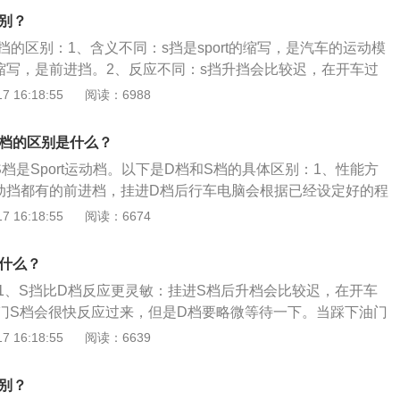
驶习惯：切忌猛加油、低档高速行驶，长时间怠速、频繁并线
进，进而获得较大的扭力输出和加速度。
区别？
柔和起步、匀速行驶、减少制动。
挡的区别：1、含义不同：s挡是sport的缩写，是汽车的运动模
e的缩写，是前进挡。2、反应不同：s挡升挡会比较迟，在开车过
门s挡会很快反应过来；d挡升挡时反应速度相对来说比较温
 16:18:55
阅读：6988
：s挡在追求速度优势的同时也在压榨动力的输出，油耗较大；
据速度和油门情况在1至4挡之间切换，属于普通的驾驶挡，油
d档的区别是什么？
不同：s挡动力强，一般在超车或者爬坡的时候会切换到这个挡
档是Sport运动档。以下是D档和S档的具体区别：1、性能方
动机动力很小，用在一般道路行驶。
动挡都有的前进档，挂进D档后行车电脑会根据已经设定好的程
过程处于固定状态。而S档的车就不只是自动挡，还有手自一
 16:18:55
阅读：6674
那肯定是要跑起来。挂进S档后电脑的换档逻辑会变化，升档
自然就是动力更强，而且在S档里可以自己挂档，不是用换档
是什么？
下推。2、用油量方面：S档的问题在于油耗量多，因为长时间
：1、S挡比D档反应更灵敏：挂进S档后升档会比较迟，在开车
起S档更省油，但是动力就没那么直接。3、所用途径方面：S
门S档会很快反应过来，但是D档要略微等待一下。当踩下油门
档用于超完车再换回原车道。
驶感受会很直观，而D挡相对来说比较温顺。2、S挡比D挡更耗
 16:18:55
阅读：6639
度优势的同时也在压榨动力的输出，长期使用S挡，由于进气量
挡高一些。不过在D挡状态下就体会不到S挡的驾驶乐趣。3、S
区别？
爬坡的时候没有把档位切换到S档，就会发现汽车的引擎会发