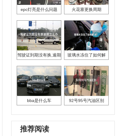
epc灯亮是什么问题
火花塞更换周期
驾驶证到期没有换,逾期
玻璃水冻住了如何解
怎么办??
决？
bba是什么车
92号95号汽油区别
推荐阅读