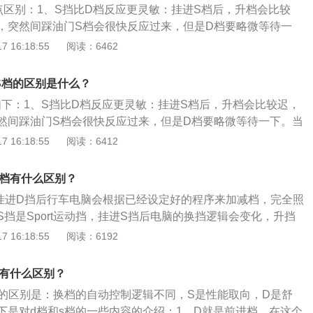
3点区别：1、S挡比D档反应更灵敏：挂进S档后，升档会比较
情况的出现就是因为低转速时，发动机无法提供足够的动力所
，突然间踩油门S档会很快反应过来，但是D档要略微等待一
以挂上S挡。
时候，S挡那种驾驶感受是很直观的，而D挡相对来说比较温
 16:18:55
阅读：6462
挡更耗油：S挡在追求速度优势的同时，也在压榨这动力的输
，由于进气量加大，油耗自然比D挡高一些。不过D挡状态下就
S档的区别是什么？
驶乐趣。3、S挡上坡更有力：在爬坡的时候，没有把档位切换
如下：1、S挡比D档反应更灵敏：挂进S档后，升档会比较迟，
汽车的引擎会发出一些异响。这种情况的出现就是因为低转速
然间踩油门S档会很快反应过来，但是D档要略微等待一下。当
供足够的动力所导致，所以上坡可以挂上S挡。
S挡的驾驶感受很直观，而D挡相对来说比较温顺。2、S挡比D
 16:18:55
阅读：6412
追求速度优势的同时，也在压榨着动力的输出，长期使用S挡，
油耗自然比D挡高一些。不过D挡状态下就体会不到S挡的驾驶
s档有什么区别？
坡更有力：在爬坡的时候，没有把档位切换到S档，汽车的引擎
挂进D挡后行车电脑会根据已经设定好的程序来加减档，完全照
这种情况的出现就是因为低转速时，发动机无法提供足够的动
挡是Sport运动挡，挂进S挡后电脑的换挡逻辑会变化，升挡
坡可以挂上S挡。
自然就是动力更强。以下是D挡和S挡区别的介绍：1.汽车换挡
 16:18:55
阅读：6192
。挡位在D挡之时，变速箱换挡转速也不会拖太高。适当之
挡。不过，挡位是S挡之时，换挡转向也会有提升，那就是说
档有什么区别？
台之上。2.汽车上S挡手挡模式。不管是AT还是DSG等些自
档的区别是：换档的自动控制逻辑不同，S是性能取向，D是舒
速箱在下坡又或上坡之时，也会有所不舒服。
下是对d档和s档的一些内容的介绍：1、D就是前进档，在这个