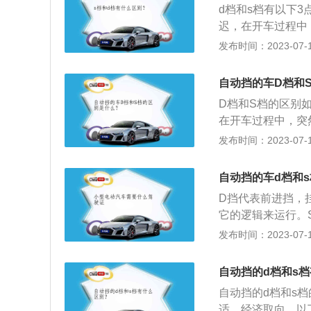
d档和s档有以下
出一些异响。这种
迟，在开车过程中
导致，所以上坡可
下，当踩下油门的
发布时间：2023-07-17
顺。2、S挡比D
出，长期使用S挡
自动挡的车D档和
体会不到S挡的驾
D档和S档的区别
到S档，就会发现
在开车过程中，突
时，发动机无法提
踩下油门的时候，
发布时间：2023-07-17
挡更耗油：S挡在
由于进气量加大，
自动挡的车d档和
乐趣。3、S挡上
D挡代表前进挡，
会发出一些异响。
它的逻辑来运行。S
力所导致，所以上
会比较迟，换来的
发布时间：2023-07-17
速度以及时间差异
时，变速箱就会换
自动挡的d档和s
更多动力会传输到轮
自动挡的d档和s
动挡车型，汽车变
适、经济取向。以