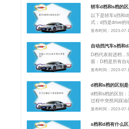
3、养成良好的驾
内低档位高转速行
轿车d档和s档的
或刹车，尽量做到
以下是轿车s挡和d
式；d挡是driv
程中，突然间踩油
发布时间：2023-07-17
顺。3、油耗不同
d挡时变速箱会根
自动挡汽车s档和
耗较小。4、动力
D档代表前进档，S
位；d挡运作时发
面：D档是所有自
序来加减档，整个
发布时间：2023-07-17
体。既然是运动档
会比较迟，换来的
d档和s档的区别
拨片就是用档把上
d档和s档的区别
低档补油。D档比
过程中突然间踩油
档用于超车，而D
的时候，S挡的驾
发布时间：2023-07-17
油：S挡在追求速
加大油耗自然比D
s档和d档有什么
挡上坡更有力：在