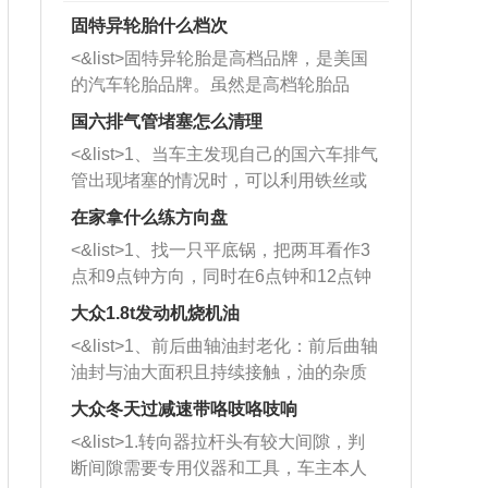
固特异轮胎什么档次
<&list>固特异轮胎是高档品牌，是美国
的汽车轮胎品牌。虽然是高档轮胎品
牌，但是中高低端的轮胎都有生产，这
国六排气管堵塞怎么清理
也是为了更好的开拓市场。
<&list>1、当车主发现自己的国六车排气
管出现堵塞的情况时，可以利用铁丝或
者是细棍，直接将杂物给取出来，如果
在家拿什么练方向盘
堵塞情况比较严重，也可以采取应急措
<&list>1、找一只平底锅，把两耳看作3
施。 <&list>2、直接利用木棍将所有的
点和9点钟方向，同时在6点钟和12点钟
杂物推到排气管里面的位置处，然后将
方向做一个标记。 <&list>2、双手握住
三元催化器拆解开，就可以将堵塞的东
大众1.8t发动机烧机油
平底锅两耳，然后往左打半圈、一圈、
西取出来。但如果是因为积碳过多引起
<&list>1、前后曲轴油封老化：前后曲轴
一圈半的练习，往右同样也要打相同的
的堵塞，就需要将三元催化器泡在草酸
油封与油大面积且持续接触，油的杂质
圈数。 <&list>3、最后强调要反复练
中进行清洗。 <&list>3、也可以利用清
和发动机内持续温度变化使其密封效果
习，这样就可以形成肌肉记忆，在真实
大众冬天过减速带咯吱咯吱响
洗剂对堵塞的情况得到解决，将清洗剂
逐渐减弱，导致渗油或漏油。<&list>2、
驾驶车辆时，不需要记忆也能打好方
放在燃油箱中，与燃油混合后，车辆启
<&list>1.转向器拉杆头有较大间隙，判
活塞间隙过大：积碳会使活塞环与缸体
向。
动时，就可以和汽油一起进入到燃烧
断间隙需要专用仪器和工具，车主本人
的间隙扩大，导致机油流入燃烧室中，