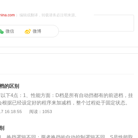
china.com
）编辑或翻译，转载请务必注明来源。
微信
微博
d档的区别
有以下4点：1、性能方面：D档是所有自动挡都有的前进档，挂
会根据已经设定好的程序来加减档，整个过程处于固定状态。
是自动挡，还有手自一体。既然是运动档那肯定是要跑起来。
 16:18:55
阅读：1053
换档逻辑会变化，升档会比较迟，换来的自然就是动力更强，
挂档，不是用换档拨片就是用档把上下推。2、用油量方面：S
别
量多，因为长时间低档补油。D档比起S档更省油，但是动力就
：1、换挡逻辑不同：两者换挡的自动控制逻辑不同，S是性能取