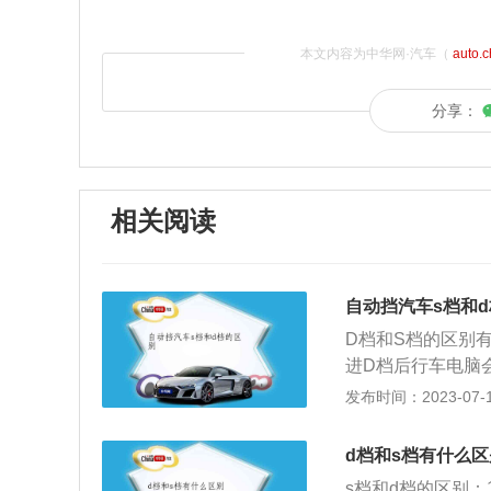
本文内容为中华网·汽车（
auto.
分享：
相关阅读
自动挡汽车s档和
D档和S档的区别
进D档后行车电脑
而S档的车就不只
发布时间：2023-07-17
挂进S档后电脑的
而且在S档里可以
d档和s档有什么区
档的问题在于油耗
s档和d档的区别