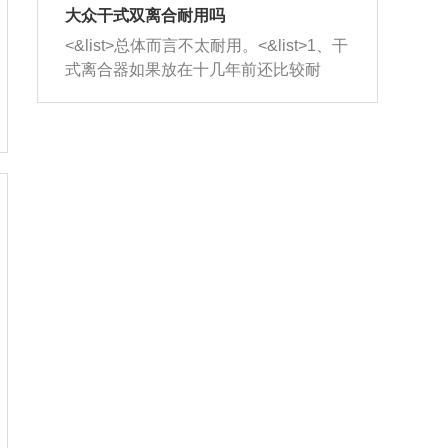
室，最后形成废气排出，就可以让三元
无法制作，需要将车辆送到修理厂或4s
造成烧机油。<&list>3、机油粘度。使用
大众干式双离合耐用吗
催化器得到清洗，排气管堵塞的情况就
店；<&list>2.车辆半轴套管防尘罩破
机油粘度过小的话，同样会有烧机油现
<&list>总体而言不太耐用。<&list>1、干
能够得到解决。
裂，破裂后会出现漏油现象，使半轴磨
象，机油粘度过小具有很好的流动性，
式离合器如果放在十几年前还比较耐
损严重，磨损的半轴容易损坏，产生异
容易窜入到气缸内，参与燃烧。<&list>
用，但是由于现在的汽车发动机动力输
响；<&list>3.稳定器的转向胶套和球头
4、机油量。机油量过多，机油压力过
出越来越高，使得干式离合器散热不足
老化，一般是使用时间过长造成的。解
大，会将部分机油压入气缸内，也会出
的缺陷也逐渐暴露出来。<&list>2、由于
决方法是更换新的质量好的转向橡胶套
现烧机油。<&list>5、机油滤清器堵塞：
干式双离合的工作环境暴露在空气中，
和球头。
会导致进气不畅，使进气压力下降，形
而离合器的散热也是通离合器罩上面的
成负压，使机油在负压的情况下吸入燃
几个小孔来进行散热。但是在行驶过程
烧室引起烧机油。<&list>6、正时齿轮或
中变速箱需要换挡，就不得不使得离合
链条磨损：正时齿轮或链条的磨损会引
器频繁工作。<&list>3、长时间的低速行
起气阀和曲轴的正时不同步。由于轮齿
驶以及过于频繁的启停，导致离合器的
或链条磨损产生的过量侧隙，使得发动
温度不断升高，而低速行驶时空气流动
机的调节无法实现：前一圈的正时和下
效率不高，无法将离合器中的热量有效
一圈可能就不一样。当气阀和活塞的运
的带走，导致离合器内部的温度不断升
动不同步时，会造成过大的机油消耗。
高，加速离合器的磨损。
解决方法：更换正时齿轮或链条。<&list
>7、内垫圈、进风口破裂：新的发动机
设计中，经常采用各种由金属和其他材