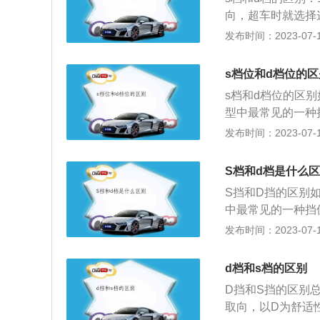
没那么直接。3、
向，超车时就选择
车自动变速器中的所
档位；2、油耗不
发布时间：2023-07-17
用：汽车在D档时
车的油耗必定会增
驾驶。走山路或爬
把档位切换到S档
从而获得更大的动
s档位和d档位的区
体不同：D档：是
灵敏。因为S档是
s档和d档位的区
动选择挡位。S档
车辆的反应会更快
型中最常见的一种
常见的挡位之一，
同：使用s档时，
发布时间：2023-07-17
挡。S档：使用S
相对于平时变得更
时，悬架相对于平
的挡位之一，属于
档：当换挡操纵手
S档和d档是什么
3、原理不同：s
速信号自动接通相
S挡和D挡的区别
动机在高转速上保
挡中自动升降到适
中最常见的一种挡
得较大的扭力输出
后，升档会比较晚
使用S挡时，由于
发布时间：2023-07-17
根据节气门开度信
等。踩油门的时候
对于平时变得更加
发动机转速的变化
档运动模式下，变
一，属于前进挡的
敏度不同：s档比
d档和s档的区别
保持较长时间，使
不同：S挡运动模
突然间踩油门s档
出和加速度。
D挡和S挡的区别
高转速上保持较长
候，s档那种驾驶
取向，以D为舒适
的扭力输出和加速
在追求速度优势的