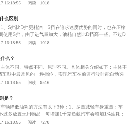
升挡将会延迟。在驾驶过程中，在S挡突然踩油门会反应很快，
 16:18:55
阅读：1018
应的前进挡油路。随着输出轴转速和发动机转速的变化在前进
些。6、上坡力度不同：s档上坡更有力，在爬坡的时候，没有
微等一等，判断车主是否不小心踩了一下而缩了回去，然后再
合挡位，实现自动变速功能；4、灵敏度不同：S挡比D挡反应
，就会发现汽车的引擎会发出一些异响。这种情况的出现就是因
定车主的意图是快速加速；2、S挡比D挡耗油多，不能频繁使
后，升挡会比较迟，在开车过程中，突然间踩油门S挡会很快反
有什么区别
机无法提供足够的动力所导致，所以上坡可以挂上s档。
速时喷油量大，所以汽车的油耗肯定会增加。虽然可以说可以
要略微等待一下，当你踩下油门的时候，S挡给你那种驾驶感受
：1、S挡比D挡更耗油：S挡在追求速度优势的同时，也在压榨
时多采用这个挡位。这种挡位实际上是不改变其他工作环节的
挡相对来说比较温顺；5、油耗不同：S挡比D挡更耗油，S挡在
期使用S挡，由于进气量加大，油耗自然比D挡高一些。不过D
速箱带来更大的负荷，对变速箱造成磨损；3、用S挡上坡更有
时，也在压榨着动力的输出，长期使用S挡，由于进气量加
到S挡的驾驶乐趣。2、S挡比D挡反应更加灵敏：挂进D挡要稍
 16:18:55
阅读：1018
、降挡和加速的原因相同。S挡把挡位限制在一挡和二挡，上
挡高一些。不过D挡状态下就体会不到S挡的驾驶乐趣；6、动
是挂进S挡，虽然升档比较迟，但是踩油门时S挡会很快就反应
或者出车库的时候，相信大家都能感觉到用D挡没有用S挡容
更有力，在爬坡的时候，没有把挡位切换到S挡，我们就会发现
感受是很直观的，D挡相对来说比较温顺。3、用S挡上坡更有
（驾驶）是前进挡。在这个挡位行驶时，液压系统的控制装置
是什么？
一些异响。这种情况的出现就是因为低转速时，发动机无法提
、降档和加速的原因相同。S挡把挡位限制在一挡和二挡，上
换挡，整个过程完全按照设定的逻辑运行。直接踩油门就行。
的，所以上坡可以挂上S挡。S挡因为动力强，一般在超车或者
是主体不同、特点不同、原理不同。具体相关介绍如下：主体不
ort的英文缩写，很多模式被称为运动模式。当车辆挂入S挡
装备。当切换成这个挡位时，液压系统只能接通前进挡的一挡
换到这个挡位，动作完成之后就会切换到更加经济的D挡。不
挡车型中最常见的一种挡位，实现汽车在前进行驶时能自动选
提前降档，使发动机保持高速并增加扭矩输出以获得更多动
箱只能在这两个挡位之间自动切换，但不能放入高挡位。以后
辆也有有利的一面，长期在市区拥堵路段行驶的汽车，发动机
汽车的运动模式。特点不同；D档：是自动挡车型中最常见的挡
 16:18:55
阅读：9516
ve的缩写，前进档。D挡是日常驾驶中最常用的挡位。换上D挡，
获得更强的力量。从D挡换到S挡会有明显的降挡，所以强制降
适当使用S挡，有利于清除发动机内的积炭，增加燃油经济
挡的一种，覆盖了该车自动变速箱内所有数量的前进挡。S
前开。D挡的动力和油耗相对折中。
的输出扭矩，让车开得更猛。
命。D挡就是前进挡，D挡位下变速箱会在1倒挡（相当于1到4
由于转速提高，发动机喷油量发生变化，力度加大。同时，悬
区别是？
据速度和油门情况在1到4挡之间切换，属于普通的驾驶挡，字
更加硬朗，这样过弯时侧倾会减小。原理不同；D档：当换挡
。车辆降低油耗的方法有以下3种：1、尽量减轻车身重量：车
E，用在一般道路行驶。在D挡位下，车速的快慢只需要控制好油
时，液压系统控制装置会根据节气门开度信号和车速信号自动
不过多放置无用物品，每增加1千克负载汽车会增加1%油耗；
油路。随着输出轴转速和发动机转速的变化在前进挡中自动升
车辆：增加导流板、防护罩、尾翼等会破坏原车设计的流线设
 16:18:55
阅读：7278
现自动变速功能。S档：S档运动模式下，变速箱可以自由换
消耗额外的燃油，改装灯光会加大用电会增加不必要的油耗；
延迟，使发动机在高转速上保持较长时间，使汽车在较长时间