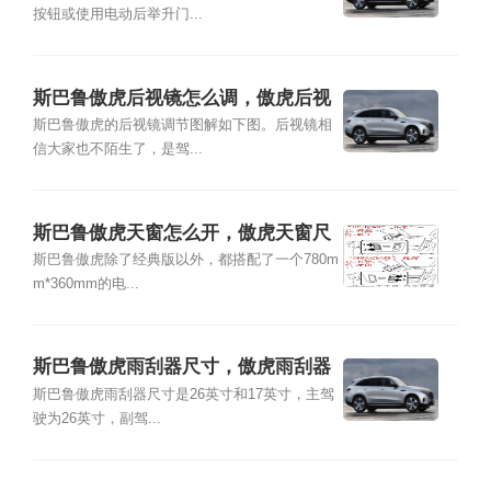
按钮或使用电动后举升门...
斯巴鲁傲虎后视镜怎么调，傲虎后视
镜调节图解
斯巴鲁傲虎的后视镜调节图解如下图。后视镜相
信大家也不陌生了，是驾...
斯巴鲁傲虎天窗怎么开，傲虎天窗尺
寸
斯巴鲁傲虎除了经典版以外，都搭配了一个780m
m*360mm的电...
斯巴鲁傲虎雨刮器尺寸，傲虎雨刮器
怎么换
斯巴鲁傲虎雨刮器尺寸是26英寸和17英寸，主驾
驶为26英寸，副驾...