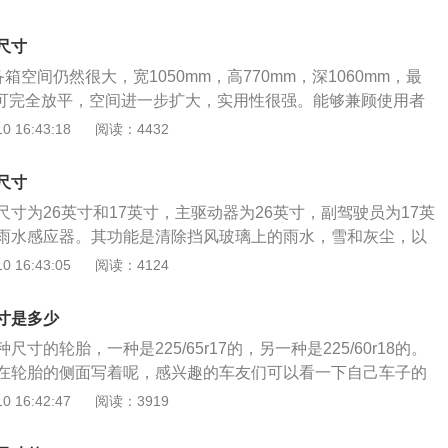
薄的。斯巴鲁傲虎是斯巴鲁车厂的旗舰车型，是继森林人之后
用料上的突破。高底盘和全时四驱系统所具备的越野能力是傲
尺寸
时还拥有轿车的豪华和旅行车的大空间，使斯巴鲁傲虎成为一
箱空间仍然很大，宽1050mm，高770mm，深1060mm，最
适于一体的SUV。斯巴鲁傲虎的长宽高分别为4775mm、18
后座可完全放平，空间进一步扩大，实用性很强。能够兼顾使用者
，轴距为2745mm。
备箱非常平坦，便于放置更多物品。当后排座椅未放空时，若
 16:43:18
阅读：4432
可4/6比例放空后排座椅，进一步扩大空间。尽管厂商目前还没
的容积数据，但是值得肯定的是，它的地板看上去还是比较平
尺寸
寸为26英寸和17英寸，主驱动器为26英寸，副驾驶员为17英
雨水感应器。其功能是清除挡风玻璃上的雨水，雪和灰尘，以
雨水传感器感应雨滴的大小，并自动调整雨刮器的运行速度。
 16:43:05
阅读：4124
驾驶员的烦恼并提供了良好的视野，从而大大提高了在下雨天
全性。相信此功能对于南部或北部经常下雨的地方非常实用。
寸是多少
如下，首先抬起驾驶员的雨刮臂，然后抬起乘客的雨刮臂。然
寸的轮胎，一种是225/65r17的，另一种是225/60r18的。
并拉下雨刮器以取出雨刮器。卸下雨刮器时，注意，摇臂会弹
在轮胎的侧面写着呢，感兴趣的车友们可以看一下自己车子的
装新的刮水器，按一下刮水器的中间两侧，然后提起卡盖。将
车友看不懂轮胎侧面的代表尺寸规格的字母和数字是什么意
 16:42:47
阅读：3919
雨刮器臂的中部，最后按下卡扣以完成安装。
，例如225/65r17，这代表轮胎的宽度为225毫米，扁平比为
轮胎，17表示可以安装在17英寸的轮圈上。扁平比65的意思是