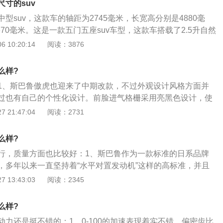
寸的suv
轮胎断面宽度的65%。扁平比数字越大的轮胎从侧面看起来胎
型suv，这款车的轴距为2745毫米，长宽高分别是4880毫
比数字越小的轮胎从侧面看起来胎壁是越薄的。扁平比大的轮
1670毫米。这是一款五门五座suv车型，这款车搭载了2.5升自然
耐用性也比较好，但是操控不好。扁平比小的轮胎舒适性比较
一款水平对置四缸自然吸气发动机。斯巴鲁傲虎的2.5升自然吸
 10:20:14
阅读：3876
，但是操控性很好，抓地力也很大。一般的讲究操控和运动的
马力和252牛米的最大扭矩，这款发动机的最大功率转速为500
比小的轮胎。扁平比小的轮胎胎壁比较薄，这样在快速过弯的
钟，最大扭矩转速为3800转每分钟。这款发动机搭载了缸内直喷
是更小的，这样是可以降低快速过弯时的车身侧倾的。但是，
么样?
铝合金缸盖缸体。使用铝合金缸盖缸体可以降低发动机的重
变自己车子的轮胎尺寸，这样会影响行驶稳定性和安全性。
1、斯巴鲁傲虎也迎来了中期改款，不过外观设计风格方面并
汽车的操控性和燃油经济性。与这款发动机匹配的是cvt变速
过也有自己的个性化设计。前脸进气格栅采用亮黑色设计，使
箱可以提高汽车的换挡平顺性和燃油经济性。cvt变速箱是一种结
强，并且可以根据驾驶状态来进行自我开关，这样做的目的是
 21:47:04
阅读：2731
变速箱，这种变速箱的内部只有两个锥轮和一个钢片链条，这
从而提高燃油经济性。外后视镜的外壳也有新的变化，格外实
条是可以在锥轮上移动的，这样变速箱就可以变速变扭了。cvt
的是，虽然新款傲虎配置了LED日间行车灯，但是这并不是传
性是比较好的，并且可靠性耐用性也是比较好的。斯巴鲁傲虎
么样?
车灯，而是需要驾驶员手动开启的示宽灯。一条长长的腰线从
弗逊独立悬架，后悬架使用了双叉臂独立悬架。双叉臂悬架可
行，质量方面也比较好：1、斯巴鲁作为一款标准的日系品牌
尾部，并以造型独特的尾灯组和上翘的小尾翼作为终结，配上
性。
，多年以来一直坚持着“水平对置发动机”这样的高标准，并且
气息；3、在内饰方面，斯巴鲁一直都被吐槽，不过这次它增
都做的非常出色，但是在销量方面却一直都没有太大的起色；
 13:43:03
阅读：2345
尺寸，另外真皮方向盘的直径变小了，令驾驶员操控起来更加
巴鲁的车还是非常适合家用的，旗下的傲虎在中型SUV的车型
采用的是白色氛围灯，采用了经防水处理的织物座椅，乘坐的
争力；3、斯巴鲁傲虎的售价区间为27.08万元到31.08万
；4、在安全配置方面，最亮眼的是Eyesight功能，这是斯巴
么样?
区都有着一万元左右的优惠，对于一款纯进口的中型SUV来
这个技术是基于最开始减少交通事故的想法，开始的研究，如
动力还是挺不错的：1、0-100的加速表现着实不错，偏密齿比