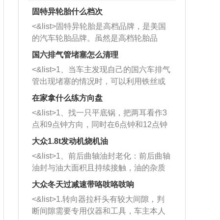
固特异轮胎什么档次
<&list>固特异轮胎是高档品牌，是美国
的汽车轮胎品牌。虽然是高档轮胎品
牌，但是中高低端的轮胎都有生产，这
国六排气管堵塞怎么清理
也是为了更好的开拓市场。
<&list>1、当车主发现自己的国六车排气
管出现堵塞的情况时，可以利用铁丝或
者是细棍，直接将杂物给取出来，如果
在家拿什么练方向盘
堵塞情况比较严重，也可以采取应急措
<&list>1、找一只平底锅，把两耳看作3
施。 <&list>2、直接利用木棍将所有的
点和9点钟方向，同时在6点钟和12点钟
杂物推到排气管里面的位置处，然后将
方向做一个标记。 <&list>2、双手握住
三元催化器拆解开，就可以将堵塞的东
大众1.8t发动机烧机油
平底锅两耳，然后往左打半圈、一圈、
西取出来。但如果是因为积碳过多引起
<&list>1、前后曲轴油封老化：前后曲轴
一圈半的练习，往右同样也要打相同的
的堵塞，就需要将三元催化器泡在草酸
油封与油大面积且持续接触，油的杂质
圈数。 <&list>3、最后强调要反复练
中进行清洗。 <&list>3、也可以利用清
和发动机内持续温度变化使其密封效果
习，这样就可以形成肌肉记忆，在真实
大众冬天过减速带咯吱咯吱响
洗剂对堵塞的情况得到解决，将清洗剂
逐渐减弱，导致渗油或漏油。<&list>2、
驾驶车辆时，不需要记忆也能打好方
放在燃油箱中，与燃油混合后，车辆启
<&list>1.转向器拉杆头有较大间隙，判
活塞间隙过大：积碳会使活塞环与缸体
向。
动时，就可以和汽油一起进入到燃烧
断间隙需要专用仪器和工具，车主本人
的间隙扩大，导致机油流入燃烧室中，