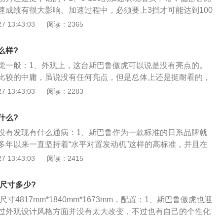
高的。
这个功能最出色的就是驾驶辅助系统通过双目的立体摄像头能
速成绩有很大影响。加速过程中，必须要上3挡才可能达到100
状况，并且很早的对油门刹车进行主动干预，就算你是新手，
间在快，也会牺牲一部分加速性，影响成绩；2、涡轮增压器的介
 13:43:03
阅读：2365
司机一样得心应手的控制；5、在动力方面，新款傲虎继续搭
响，作为小排量的涡轮车型，动力性确实不错，经济性也很不
L自然吸气水平对置四缸发动机，左右对称全时四驱系统令其拥有更
标配的是1.4TT-jet16气门涡轮增压汽油发动机搭配6速手动变
么样?
过性，其最大功率129kw，最大马力175ps，最大扭矩235N
0转，车速45km\/h2挡断油转速6500转，车速85km\/h3挡
CVT无级变速箱，不仅拥有良好的动力性能，还兼顾了燃油经济
觉一般：1、外观上，这台斯巴鲁傲虎可以说是没有亮点的。
速130km\/h。
鲁傲虎怎么样呢？综合表现非常不错，被吐槽的内饰进行整改
比较的中庸，虽说没有任何亮点，但是总体上还是挺耐看的，
加出色，值得入手。
了也不会觉得腻。现在许多车都在追求灯组的改变，虽说斯巴
 13:43:03
阅读：2283
是也把前脸的灯组设计成了双眼皮般的丹凤眼。总给人一种比
、傲虎的仪表盘，多功能方向盘看起来握起来都比较的舒适，
什么?
极为简洁的，这样就能有更好的驾驶体验；3、虽说斯巴鲁在
没有发现有什么通病：1、斯巴鲁作为一款标准的日系品牌就
毕竟是一家专门生产性能车的公司，内饰方面在同级车中算优
多年以来一直坚持着“水平对置发动机”这样的高标准，并且在
做的非常出色，但是在销量方面却一直都没有太大的起色；
 13:43:03
阅读：2415
巴鲁的车还是非常适合家用的，旗下的傲虎在中型SUV的车型
争力；3、斯巴鲁傲虎的售价区间为27.08万元到31.08万
款尺寸多少?
区都有着一万元左右的优惠，对于一款纯进口的中型SUV来
尺寸4817mm*1840mm*1673mm，配置：1、斯巴鲁傲虎也迎
高的。
过外观设计风格方面并没有太大改变，不过也有自己的个性化