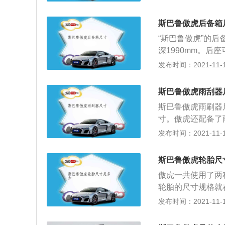
面看起来胎壁是越
该厂另一次在造工
斯巴鲁傲虎后备箱
虎的一大优势，同
“斯巴鲁傲虎”的后备
辆集性能、豪华、舒
深1990mm。
20mm、1615mm
多用途出行。其后
发布时间：2021-11-10
日常使用需要，也
有公布后排座椅后
斯巴鲁傲虎雨刮器
坦的。
斯巴鲁傲虎雨刷器尺
寸。傲虎还配备了
免遮挡视线，通过
发布时间：2021-11-10
雨量传感器减轻了
驾驶的便利性和安
斯巴鲁傲虎轮胎尺
雨刮器的更换方法
傲虎一共使用了两种尺
后打开其U形带扣
轮胎的尺寸规格就
回。然后是时候安
轮胎尺寸。有很多
发布时间：2021-11-10
雨刮器的卡盖穿过
思。我们来举个例子
65，r代表子午线