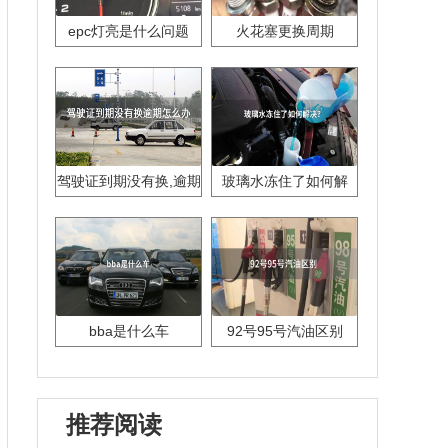
epc灯亮是什么问题
火花塞更换周期
驾驶证到期没有换,逾期
玻璃水冻住了如何解
怎么办??
决？
bba是什么车
92号95号汽油区别
推荐阅读