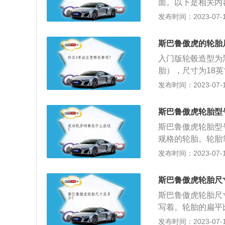
面。以下是相关内
高度是轮胎断面宽
发布时间：2023-07-17
厚，扁平比数字越
巴鲁车厂的旗舰车
斯巴鲁傲虎的轮胎
和全时四驱系统所
入门版轮毂造型为
长宽高分别为4775
胎），尺寸为18英寸
m，轴距为274
发布时间：2023-07-17
号为FB25的2.5
扭矩252N·m，
斯巴鲁傲虎轮胎型
缩比为12:1，而
斯巴鲁傲虎轮胎型号是
箱。
规格的轮胎。轮胎
负荷、力以及高低
发布时间：2023-07-17
能。斯巴鲁傲虎是一
mm，轴距为274
斯巴鲁傲虎轮胎尺
为2.5LH4。
斯巴鲁傲虎轮胎尺寸是
写着。轮胎的扁平
扁平比数字越大的
发布时间：2023-07-17