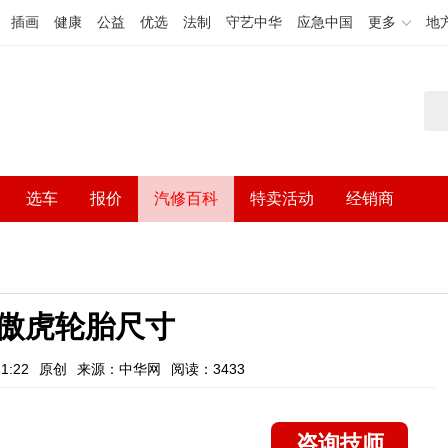
插画
健康
公益
优选
法制
守艺中华
应急中国
更多
地
选车
报价
汽修百科
特卖活动
经销商
傲虎轮胎尺寸
1:22
原创
来源：中华网
阅读：3433
咨询技师