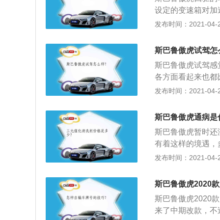
说，性价比还是很
今已经非常成熟，
设定的变速箱对加
够准确的识别道路
km\/h，换挡时
发布时间：2021-04-27
也能够看起来像老
入对成绩有很大影
载FB25型2.5
错；3、博悦运动版
斯巴鲁傲虎试驾怎
强的操控性和越野通
速箱，挡断油转速650
m，匹配的是7挡
斯巴鲁傲虎试驾感
断油转速6500转，车
性，所以这款斯巴
各方面看起来也都
之后，整体表现更
最起码看的时间长
发布时间：2021-04-27
鲁不太讲究外观但
较威严的感觉；2
斯巴鲁傲虎通病是
中控区的操作也是
斯巴鲁傲虎暂时还
外观上不讲究，但
有着这样的境遇，
异的。
品质和性价比上都
发布时间：2021-04-27
2、相对来说，斯
中同样有着很强的竞
斯巴鲁傲虎2020
元，且在大部分地
斯巴鲁傲虎2020款
说，性价比还是很
来了中期改款，不