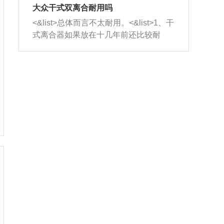
室，最后形成废气排出，就可以让三元
无法制作，需要将车辆送到修理厂或4s
造成烧机油。<&list>3、机油粘度。使用
大众干式双离合耐用吗
催化器得到清洗，排气管堵塞的情况就
店；<&list>2.车辆半轴套管防尘罩破
机油粘度过小的话，同样会有烧机油现
<&list>总体而言不太耐用。<&list>1、干
能够得到解决。
裂，破裂后会出现漏油现象，使半轴磨
象，机油粘度过小具有很好的流动性，
式离合器如果放在十几年前还比较耐
损严重，磨损的半轴容易损坏，产生异
容易窜入到气缸内，参与燃烧。<&list>
用，但是由于现在的汽车发动机动力输
响；<&list>3.稳定器的转向胶套和球头
4、机油量。机油量过多，机油压力过
出越来越高，使得干式离合器散热不足
老化，一般是使用时间过长造成的。解
大，会将部分机油压入气缸内，也会出
的缺陷也逐渐暴露出来。<&list>2、由于
决方法是更换新的质量好的转向橡胶套
现烧机油。<&list>5、机油滤清器堵塞：
干式双离合的工作环境暴露在空气中，
和球头。
会导致进气不畅，使进气压力下降，形
而离合器的散热也是通离合器罩上面的
成负压，使机油在负压的情况下吸入燃
几个小孔来进行散热。但是在行驶过程
烧室引起烧机油。<&list>6、正时齿轮或
中变速箱需要换挡，就不得不使得离合
链条磨损：正时齿轮或链条的磨损会引
器频繁工作。<&list>3、长时间的低速行
起气阀和曲轴的正时不同步。由于轮齿
驶以及过于频繁的启停，导致离合器的
或链条磨损产生的过量侧隙，使得发动
温度不断升高，而低速行驶时空气流动
机的调节无法实现：前一圈的正时和下
效率不高，无法将离合器中的热量有效
一圈可能就不一样。当气阀和活塞的运
的带走，导致离合器内部的温度不断升
动不同步时，会造成过大的机油消耗。
高，加速离合器的磨损。
解决方法：更换正时齿轮或链条。<&list
>7、内垫圈、进风口破裂：新的发动机
设计中，经常采用各种由金属和其他材