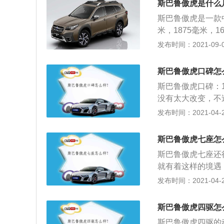
斯巴鲁傲虎是什么尺
轮胎的胎壁高度是
斯巴鲁傲虎是一款中
壁是越厚的，扁平
米，1875毫米，
胎舒适性比较好，
吸气发动机，这是
发布时间：2021-09-06
差，胎噪也比较大
气发动机拥有169
汽车都会使用扁平
0到5800转每分
时候胎壁的形变量
斯巴鲁傲虎口碑怎
技术，并且使用了
车友们不要随便改
斯巴鲁傲虎口碑：
量，这样可以提高
没有太大改变，不
箱。使用cvt变速
得汽车的肌肉感增
发布时间：2021-04-27
构比较简单的自动
为了减小空气阻力
种变速箱的钢片链
在；2、需要注意
变速箱的换挡平顺
斯巴鲁傲虎七座怎
统意义上的日间行
的前悬架使用了麦
斯巴鲁傲虎七座还
前大灯一直延伸至
以提高汽车的操控
就有着这样的境遇
大轮毂凸显出运动
在品质和性价比上
发布时间：2021-04-27
大了中控显示屏的
2、相对来说，斯
得心应手。仪表台
中同样有着很强的竞
舒适性也进一步提升
斯巴鲁傲虎四驱怎
元，且在大部分地
鲁最新的黑科技，
斯巴鲁傲虎四驱的