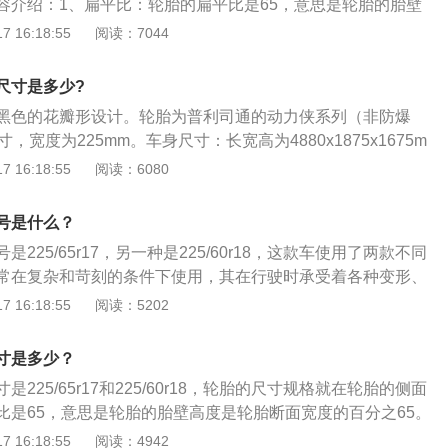
容介绍：1、扁平比：轮胎的扁平比是65，意思是轮胎的胎壁
度的百分之65。扁平比数字越大的轮胎从侧面看起来胎壁越
 16:18:55
阅读：7044
小的轮胎从侧面看起来胎壁越薄。2、优势：斯巴鲁傲虎是斯
型，是继森林人之后该厂另一次在造工用料上的突破。高底盘
尺寸是多少?
具备的越野能力是傲虎的优势。3、车身尺寸：斯巴鲁傲虎的
黑色的花瓣形设计。轮胎为普利司通的动力侠系列（非防爆
mm、1820mm、1615mm，轴距为2745mm。
，宽度为225mm。车身尺寸：长宽高为4880x1875x1675m
5mm。新款斯巴鲁傲虎对动力总成做了小幅度改动，搭载一台代
 16:18:55
阅读：6080
L水平对置自然吸气发动机，最大功率124kW（169PS），峰值
相比老款车型，功率降低了2kW（2PS），扭矩增加了17N·m，压
号是什么？
变速箱从之前的模拟7挡的CVT变速箱换成了模拟8挡的CVT变速
225/65r17，另一种是225/60r18，这款车使用了两款不同
常在复杂和苛刻的条件下使用，其在行驶时承受着各种变形、
温作用，因此必须具有比较高的承载性能、牵引性能、缓冲性
 16:18:55
阅读：5202
款中型SUV，该车长宽高分别为4835mm、1840mm、1673
5mm，车身类型为5门5座SUV，进气形式为自然吸气，发动机
寸是多少？
225/65r17和225/60r18，轮胎的尺寸规格就在轮胎的侧面
比是65，意思是轮胎的胎壁高度是轮胎断面宽度的百分之65。
轮胎从侧面看起来胎壁是越厚的，扁平比数字越小的轮胎从侧
 16:18:55
阅读：4942