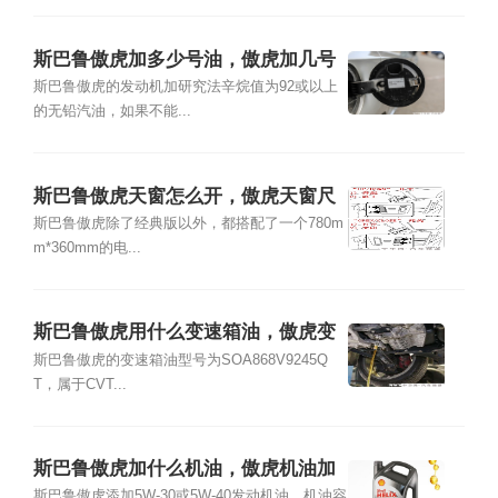
斯巴鲁傲虎加多少号油，傲虎加几号
油
斯巴鲁傲虎的发动机加研究法辛烷值为92或以上
的无铅汽油，如果不能...
斯巴鲁傲虎天窗怎么开，傲虎天窗尺
寸
斯巴鲁傲虎除了经典版以外，都搭配了一个780m
m*360mm的电...
斯巴鲁傲虎用什么变速箱油，傲虎变
速箱油怎么换
斯巴鲁傲虎的变速箱油型号为SOA868V9245Q
T，属于CVT...
斯巴鲁傲虎加什么机油，傲虎机油加
几升
斯巴鲁傲虎添加5W-30或5W-40发动机油，机油容