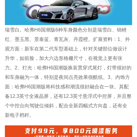
瑞雪白。哈弗H6国潮版6种车身颜色分别是瑞雪白、锦鲤
红、墨玉黑、景泰蓝、青瓦灰、丹霞橙。扩展资料：1、外
观方面：新车在第二代车型基础上，针对关键部位做设计
升华，如前脸，加大六边形格栅尺寸，在视觉上更有张
力。2、灯光：哈弗H6国潮版换装贯穿式尾灯，灯带很好的
和车身融为一体，特别是夜间点亮效果很酷炫。3、内饰方
面：哈弗H6国潮版将科技感和潮流很好融合在一块。其配
备12.3英寸全液晶屏，还有12.3英寸悬浮式中控屏，并且整
个中控台向驾驶位倾斜，配合全新四幅式方向盘，还有全
新电子档杆。