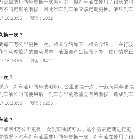
万公里或每两年更换一次就可以。但刹车油在使用了很长的时
蚀。
有不同程度的磨损，因此汽车刹车油应该定期更换。液压刹车
称为刹车油，刹车油必须不起化学作用，不受高温的影响，对
 16:18:55
阅读：1032
生腐蚀、软化、膨胀之影响，目前所采用的有DOT3、DOT4、
介绍：刹车油作为汽车制动系统中直接传递制动压力的介质，其
久换一次？
影响着汽车制动力的好坏。而因为刹车油本身是具有吸水性
要每三万公里更换一次。相关介绍如下：相关介绍一：在行驶
程中刹车油会不断吸收周围空气中的水分，如果刹车油在制动
和制动摩擦片的自动调整，液面会产生轻微下降，这种情况正
过长，吸收水分的量足够高的话，那么在制动时，制动系统中
内，容器内液体明显下降或降低至MIN标记以下，则可能是制
 16:18:55
阅读：9472
气阻，从而影响制动效果，严重时甚至会造成制动系统的完全
容器内的刹车油液面高度过低，制动系统指示灯会亮起。相关
身行车安全，汽车刹车油应严格根据要求定期更换。
牌号为DOT-404，刹车油会吸收水份。因此随着时间的推移
一次？
中的水份。刹车油吸入水分或有杂质时，应及时更换或过滤，
规范，刹车油每两年或4到6万公里更换一次，一般每两年更换
力不足，影响制动效果。由于华南天气总体较为潮湿，这点尤
刹车油长时间使用后，刹车泵里的活塞会有所磨损，造成刹车
出现跑偏时，这时也应选择质量比较好的刹车油更换。
定期更换。刹车油变质：大众汽车内的刹车油会吸收空气中的
 16:18:55
阅读：9253
的固有沸点降低，进而引起变质。变质后的刹车油会严重影响
，可能会导致汽车制动能力消失。刹车油液位过低：刹车油在
车油？
非常重要，液位过低会导致大众汽车的动力不足或失去制动
年或者4万公里更换一次刹车油就可以，这个需要定期进行更
，此时需要及时补充刹车油。选购刹车油：在购买刹车油时一
常情况下汽车刹车油需要每两年更换一次，刹车油在使用了很
车辆制动液标准的产品，保证刹车油在高温、严寒、高速、湿