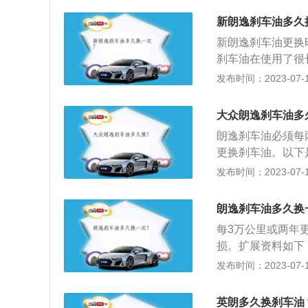
质，也会因吸入水
新朗逸刹车油多久
必须定时更换。2
新朗逸刹车油更换
定牌号的刹车油。
刹车油在使用了很
造成刹车油性指标
油换掉较好。以下
发布时间：2023-07-17
净，再加入新换的
中直接传递制动压
使旧油排出不连续
因为刹车油本身具
大众朗逸刹车油多
水分。2、如果刹
朗逸刹车油必须每
么在制动时，制动
更换刹车油。以下
至会造成制动系统
于汽车液压制动系
发布时间：2023-07-17
要求定期更换。
车总泵的活塞，通
辆前进的目的，当
朗逸刹车油多久换
车油的成分所致，
每3万公里或两年
的含量的增加，会
损。扩展资料如下
泡造成刹车失效。
不受高温影响，对
发布时间：2023-07-17
性能下降，甚至损
有DOT3、DOT
质，其性能的好坏
英朗多久换刹车油