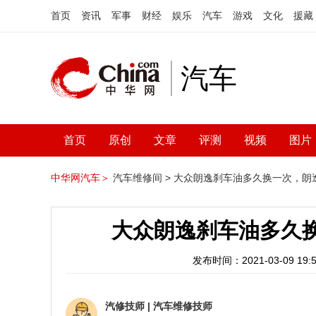
首页
资讯
军事
财经
娱乐
汽车
游戏
文化
援藏
汽车
首页
原创
文章
评测
视频
图片
中华网汽车＞
汽车维修间 >
大众朗逸刹车油多久换一次，朗
大众朗逸刹车油多久
发布时间：2021-03-09 19:5
汽修技师
|
汽车维修技师