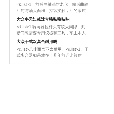
平底锅两耳，然后往左打半圈、一圈、
西取出来。但如果是因为积碳过多引起
<&list>1、前后曲轴油封老化：前后曲轴
一圈半的练习，往右同样也要打相同的
的堵塞，就需要将三元催化器泡在草酸
油封与油大面积且持续接触，油的杂质
圈数。 <&list>3、最后强调要反复练
中进行清洗。 <&list>3、也可以利用清
和发动机内持续温度变化使其密封效果
习，这样就可以形成肌肉记忆，在真实
大众冬天过减速带咯吱咯吱响
洗剂对堵塞的情况得到解决，将清洗剂
逐渐减弱，导致渗油或漏油。<&list>2、
驾驶车辆时，不需要记忆也能打好方
放在燃油箱中，与燃油混合后，车辆启
<&list>1.转向器拉杆头有较大间隙，判
活塞间隙过大：积碳会使活塞环与缸体
向。
动时，就可以和汽油一起进入到燃烧
断间隙需要专用仪器和工具，车主本人
的间隙扩大，导致机油流入燃烧室中，
室，最后形成废气排出，就可以让三元
无法制作，需要将车辆送到修理厂或4s
造成烧机油。<&list>3、机油粘度。使用
大众干式双离合耐用吗
催化器得到清洗，排气管堵塞的情况就
店；<&list>2.车辆半轴套管防尘罩破
机油粘度过小的话，同样会有烧机油现
<&list>总体而言不太耐用。<&list>1、干
能够得到解决。
裂，破裂后会出现漏油现象，使半轴磨
象，机油粘度过小具有很好的流动性，
式离合器如果放在十几年前还比较耐
损严重，磨损的半轴容易损坏，产生异
容易窜入到气缸内，参与燃烧。<&list>
用，但是由于现在的汽车发动机动力输
响；<&list>3.稳定器的转向胶套和球头
4、机油量。机油量过多，机油压力过
出越来越高，使得干式离合器散热不足
老化，一般是使用时间过长造成的。解
大，会将部分机油压入气缸内，也会出
的缺陷也逐渐暴露出来。<&list>2、由于
决方法是更换新的质量好的转向橡胶套
现烧机油。<&list>5、机油滤清器堵塞：
干式双离合的工作环境暴露在空气中，
和球头。
会导致进气不畅，使进气压力下降，形
而离合器的散热也是通离合器罩上面的
成负压，使机油在负压的情况下吸入燃
几个小孔来进行散热。但是在行驶过程
烧室引起烧机油。<&list>6、正时齿轮或
中变速箱需要换挡，就不得不使得离合
链条磨损：正时齿轮或链条的磨损会引
器频繁工作。<&list>3、长时间的低速行
起气阀和曲轴的正时不同步。由于轮齿
驶以及过于频繁的启停，导致离合器的