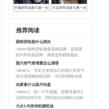
轩逸刹车油多久换一次
大众刹车油多久换一次
推荐阅读
固特异轮胎什么档次
<&list>固特异轮胎是高档品牌，是美国
的汽车轮胎品牌。虽然是高档轮胎品
牌，但是中高低端的轮胎都有生产，这
国六排气管堵塞怎么清理
也是为了更好的开拓市场。
<&list>1、当车主发现自己的国六车排气
管出现堵塞的情况时，可以利用铁丝或
者是细棍，直接将杂物给取出来，如果
在家拿什么练方向盘
堵塞情况比较严重，也可以采取应急措
<&list>1、找一只平底锅，把两耳看作3
施。 <&list>2、直接利用木棍将所有的
点和9点钟方向，同时在6点钟和12点钟
杂物推到排气管里面的位置处，然后将
方向做一个标记。 <&list>2、双手握住
三元催化器拆解开，就可以将堵塞的东
大众1.8t发动机烧机油