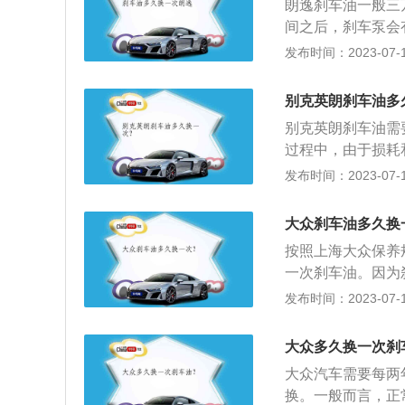
朗逸刹车油一般三
发金属和橡胶的侵
间之后，刹车泵会
系统所使用的液体
发布时间：2023-07-17
金属及橡胶不会产
DOT5。刹车油
别克英朗刹车油多
性能的好坏将直接
别克英朗刹车油需
的，所以在使用过
过程中，由于损耗
系统中存留的时间
常。然而在短时间
发布时间：2023-07-17
的管路可能会产生
动系统渗漏。如果
失效。所以为了自
介绍二：英朗刹车油
大众刹车油多久换
它会吸收周围空气
按照上海大众保养
否则会造成制动压
一次刹车油。因为
为重要。车辆制动
油混浊，因此需要
发布时间：2023-07-17
水分，导致刹车油
发动机的制动性能
大众多久换一次刹
汽车的制动系统中
大众汽车需要每两
力，故障灯会亮起
换。一般而言，正
定要选择符合机动