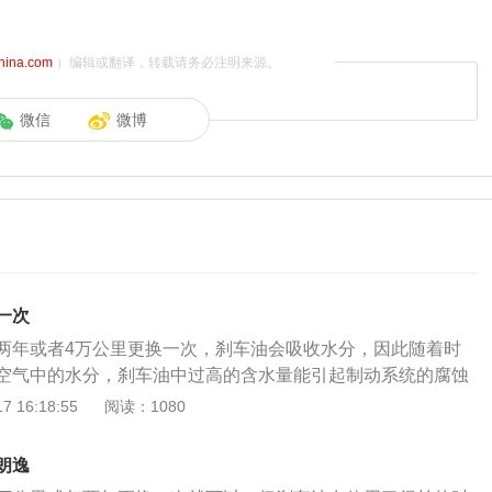
china.com
）编辑或翻译，转载请务必注明来源。
微信
微博
一次
两年或者4万公里更换一次，刹车油会吸收水分，因此随着时
空气中的水分，刹车油中过高的含水量能引起制动系统的腐蚀
果，所以需要定期更换。刹车油的质量决定行车安全，日常用
 16:18:55
阅读：1080
的状态。刹车油的作用有：1、汽车刹车油的凝固点很低，在
好的流动性；2、汽车刹车油的沸点极高，在高温的状态下不
朗逸
汽车刹车油使用的时候，你会发觉它的品质变化很小，不会引