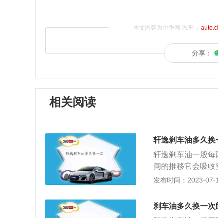
本文内容为中华网·汽车（
auto.
分享：
相关阅读
轩逸刹车油多久换
轩逸刹车油一般每
间的推移它会吸收
损伤，影响制动效
发布时间：2023-07-17
车应勤检查刹车油
低温状态下具有良
刹车油多久换一次
会产生气阻；3、