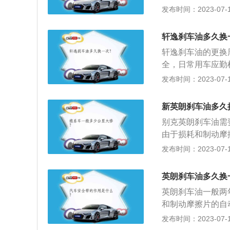
长的时间之后，刹
发布时间：2023-07-17
热等工况条件下也
油简介：刹车油也
刹车分泵和皮碗的
胀性、防锈性，其
轩逸刹车油多久换
刹车油具有吸水特
轩逸刹车油的更换
项：汽车刹车油是
全，日常用车应勤
的影响，对金属及
轩逸为例，其是一款
发布时间：2023-07-17
mm，轴距为2700
悬架是麦弗逊式独
新英朗刹车油多久
气发动机，最大马力
别克英朗刹车油需
的是5挡手动变速
由于损耗和制动摩
在短时间内，容器
发布时间：2023-07-17
漏。如果容器内的
油牌号为DOT-4
英朗刹车油多久换
中的水份。刹车油
英朗刹车油一般两
力不足，影响制动
和制动摩擦片的自
出现跑偏时，这时
在短时间内，容器
发布时间：2023-07-17
漏。刹车油更换注