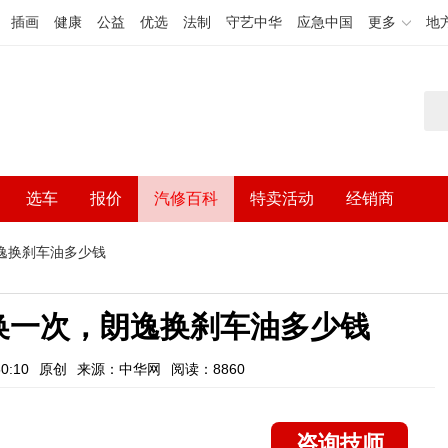
插画
健康
公益
优选
法制
守艺中华
应急中国
更多
地
选车
报价
汽修百科
特卖活动
经销商
逸换刹车油多少钱
换一次，朗逸换刹车油多少钱
0:10
原创
来源：中华网
阅读：8860
咨询技师