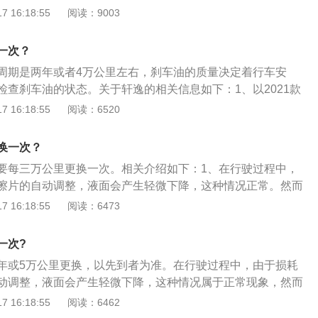
车泵会有不同程度的磨损，因此把汽车刹车油换掉较好。刹车
 16:18:55
阅读：9003
能灵活传递制动力；能够有效润滑刹车系统的运动部件，延长
称刹车液或矿油刹车液，具有氧化安定性、抗泡性、防橡胶膨
使用寿命。
更换周期与汽车在行驶过程的刹车以及车辆的制动系统有关，
一次？
性，如果长时间不更换，行车的安全系数便会降低。注意事
周期是两年或者4万公里左右，刹车油的质量决定着行车安
液压刹车系统所使用的液体。它必须不起化学作用，不受高温
检查刹车油的状态。关于轩逸的相关信息如下：1、以2021款
橡胶不会产生腐蚀、软化、膨胀之影响。
紧凑型车，车身尺寸是：长4631mm、宽1760mm、高1503
 16:18:55
阅读：6520
mm，油箱容积为50l，车身重量为1188kg。2、2021款轩逸前
立悬架，后悬架是扭力梁式非独立悬架，其搭载了1.6l自然吸
换一次？
是122ps，最大扭矩是155nm，最大功率是90kw，与其匹配
要每三万公里更换一次。相关介绍如下：1、在行驶过程中，
箱。
擦片的自动调整，液面会产生轻微下降，这种情况正常。然而
内液体明显下降或降低至MIN标记以下，则可能是制动系统渗
 16:18:55
阅读：6473
刹车油液面高度过低，制动系统指示灯会亮起。2、英朗刹车
04，刹车油会吸收水份。因此随着时间的推移它会吸收周围空气
一次?
吸入水分或有杂质时，应及时更换或过滤，否则会造成制动压
年或5万公里更换，以先到者为准。在行驶过程中，由于损耗
效果。由于华南天气总体较为潮湿，这点尤为重要。车辆制动
动调整，液面会产生轻微下降，这种情况属于正常现象，然而
也应选择质量比较好的刹车油更换。
内液体明显下降或降低至MIN标记以下，可能是制动系统渗
 16:18:55
阅读：6462
意事项：1、定时更换刹车油：刹车油使用时间太长容易变