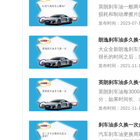
程中刹车油会不断
英朗刹车油一般两
长，吸收水分的量
损耗和制动摩擦片
造成制动系统完全
时间内，容器内液
发布时间：2023-07-17
2、如果容器内的
号为DOT404
朗逸刹车油多久换
水份。刹车油吸入
大众全新朗逸刹车
足，影响制动效果
很长的时间之后，
液压刹车系统所使
发布时间：2021-11-10
响，对金属及橡胶
OT4、DOT5
英朗刹车油多久换
好坏将直接影响着
英朗刹车油每300
在使用过程中刹车
分，如果时间长、
留的时间过长，吸
品牌中，别克英朗
发布时间：2021-11-10
能会产生气阻，从
经常看到它的身影
以为了自身行车安
nect互联技术
刹车油多久换一次
的排放，以符合国
汽车刹车油更换周
载别克全新一代的智