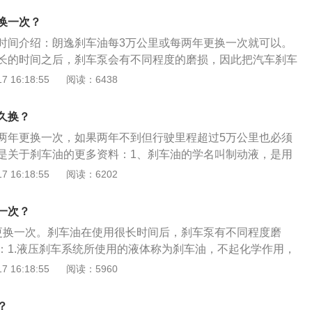
分，导致沸点降低，很容易造成刹车失灵危及行车安全，因此
换一次？
、刹车油不要混合使用：对有特殊要求的制动系统，应加注特
时间介绍：朗逸刹车油每3万公里或每两年更换一次就可以。
因为不同品牌和不同类型的刹车油的配方不同，混合刹车油会
长的时间之后，刹车泵会有不同程度的磨损，因此把汽车刹车
下降。3、在更换刹车油时，一定要把原来的刹车油清洗干
是关于汽车刹车油的相关介绍：1、刹车油作为汽车制动系统
 16:18:55
阅读：6438
制动液。4、换刹车油不可混入空气：换刹车油混入的空气会
力的介质，其性能的好坏将直接影响着汽车制动力的好坏。而
，影响制动效果。
有吸水性，所以在使用过程中刹车油会不断吸收周围空气中的
久换？
车油在制动系统中存留的时间过长，吸收水分的量足够高，那
两年更换一次，如果两年不到但行驶里程超过5万公里也必须
系统中的管路可能会产生气阻，从而影响制动效果，严重时甚
是关于刹车油的更多资料：1、刹车油的学名叫制动液，是用
的完全失效。所以为了自身行车安全，汽车刹车油应严格根据
统的液体。当车主踩刹车时，从脚踏板上踩下去的力量，由刹
 16:18:55
阅读：6202
过刹车油传递能量到车轮各分泵，使摩擦片涨开，达到停止车
停止刹车时，返回弹簧拉回摩擦片到原来的位置。2、由于刹
一次？
它具有很强的吸水性，也就是说会自动吸收空气中的水分。水
更换一次。刹车油在使用很长时间后，刹车泵有不同程度磨
导致刹车油沸点降低，刹车油就更容易到达沸点，从而产生气
：1.液压刹车系统所使用的液体称为刹车油，不起化学作用，
而且长时间使用的刹车油，会产生大量杂质，这些都会使刹车
金属及橡胶不会产生腐蚀、软化、膨胀之影响，目前所采用的
 16:18:55
阅读：5960
坏刹车系统。
4、DOT5。2.刹车油作为汽车制动系统中直接传递制动压力的介
影响汽车制动力的好坏。因刹车油本身具有吸水性，在使用过
？