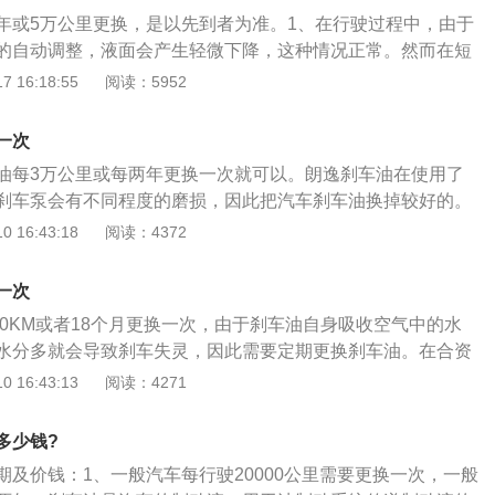
吸收周围空气中水分。3.若刹车油在制动系统中存留时间过
年或5万公里更换，是以先到者为准。1、在行驶过程中，由于
够高，制动系统中的管路会产生气阻，影响制动效果，严重会
的自动调整，液面会产生轻微下降，这种情况正常。然而在短
失效。
体明显下降或降低至MIN标记以下，则可能是制动系统渗漏。
 16:18:55
阅读：5952
刹车油液面高度过低，制动系统指示灯会亮起。英朗刹车油牌
，刹车油会吸收水份。因此随着时间的推移它会吸收周围空气中的
一次
水分或有杂质时，应及时更换或过滤，否则会造成制动压力不
油每3万公里或每两年更换一次就可以。朗逸刹车油在使用了
。
刹车泵会有不同程度的磨损，因此把汽车刹车油换掉较好的。
用的液体称为刹车油，它必须不起化学作用，不受高温的影
 16:43:18
阅读：4372
不会产生腐蚀、软化、膨胀之影响，目前所采用的有DOT3、D
。刹车油作为汽车制动系统中直接传递制动压力的介质，其性能的
一次
汽车制动力的好坏。而因为刹车油本身是具有吸水性的，所以
00KM或者18个月更换一次，由于刹车油自身吸收空气中的水
油会不断吸收周围空气中的水分，如果刹车油在制动系统中存
水分多就会导致刹车失灵，因此需要定期更换刹车油。在合资
收水分的量足够高的话，那么在制动时，制动系统中的管路可
的销量一直都不低，国内轿车每月销量排行榜中前五的位置能
 16:43:13
阅读：4271
而影响制动效果，严重时甚至会造成制动系统的完全失效。所
。现款车型外观内饰方面基本保持一致，重点在于新增的eCon
全，汽车刹车油应严格根据要求定期更换。
，以及优化驱动系统的环保等级，进一步降低颗粒物及气体污染物
多少钱?
六排放标准。内饰主打舒适，设计呼应外观的展翼式造型，搭
期及价钱：1、一般汽车每行驶20000公里需要更换一次，一般
能互联系统eConnect，带有智能语音，可实现导航目的地搜