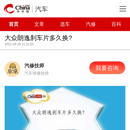
汽车
首页
文章
选车
汽修
百科
大众朗逸刹车片多久换?
2021-04-26 11:11:03
汽修技师
我要咨询
汽车维修技师