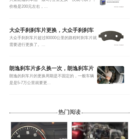
刹车油多少钱
价格是200元左右，...
大众手刹刹车片更换，大众手刹刹车
片多久换
大众手刹刹车片超过80000公里的路程时刹车片就
需要进行更换了。...
朗逸刹车片多久换一次，朗逸刹车片
更换方法
朗逸的刹车片的更换周期是不固定的，一般车辆
是是5-7万公里就要更...
热门阅读