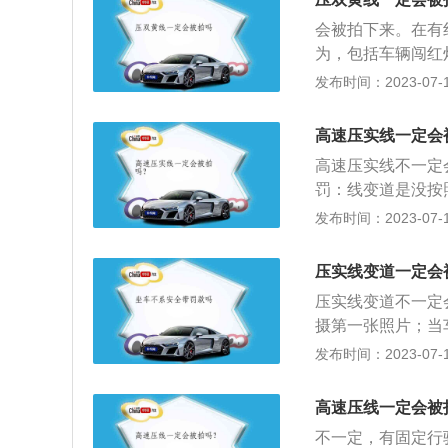
校车、中型以上载
动车在高速公路或
白色实线并不会处
驶超过规定时速2
会被拍下来。在有
《道路交通安全法
厉处罚，希望大家
超过规定时速50%
为，包括车辆闯红
道路通行规定的，
安全法实施条例，
发布时间：2023-07-17
察，电子警察一般
道，占用公交专用
高速压实线一定会
高，就算你是以比
高速压实线不一定
并进行拍照上传，
罚：线变道是没按
实一虚线。双黄实
车行驶超过规定时
发布时间：2023-07-17
扣3分；压线后逆
规定通行，罚款，
双黄虚线。此时，
反禁令标志指示，
的时候。一虚一实
压实线变道一定会
黄线，意思是虚线
压实线变道不一定
越，否则要罚款。
摄第一张照片；当
口的行人;二是在
车通过路口压过对
发布时间：2023-07-17
车不主动减速、停
压实线变道肯定属
交通信号灯控制的
像头。还有就是摄
高速压线一定会被
指示通行。如果“机
摄像头，这种被拍
罚;如果行人不按
不一定，有固定行