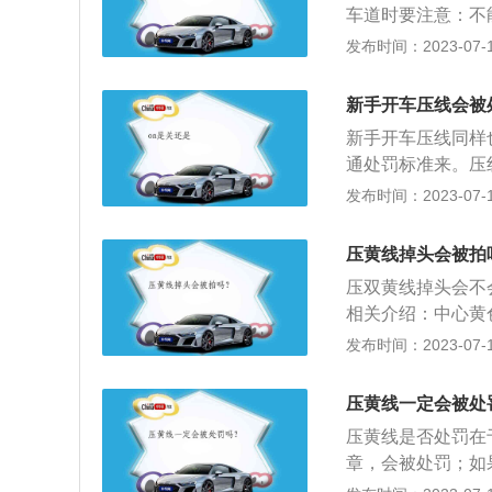
车道时要注意：不
完全通过停止线时
发布时间：2023-07-17
《中华人民共和国
后必须按导向箭头
新手开车压线会被
向车道后变更车道
新手开车压线同样
罚。
通处罚标准来。压
驶，另一种是停车
发布时间：2023-07-17
道分界线在你的车
界线或跨越分界线
压黄线掉头会被拍
警手工拍照，处罚
压双黄线掉头会不
为，但一般会被判
相关介绍：中心黄
是比较轻的（驾驶
准车辆跨线超车或
发布时间：2023-07-17
标线。代表实线一
或向左转弯。中心
压黄线一定会被处
压线驾驶，用以划
压黄线是否处罚在
的道路。
章，会被处罚；如
以下是相关资料：