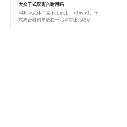
室，最后形成废气排出，就可以让三元
无法制作，需要将车辆送到修理厂或4s
造成烧机油。<&list>3、机油粘度。使用
大众干式双离合耐用吗
催化器得到清洗，排气管堵塞的情况就
店；<&list>2.车辆半轴套管防尘罩破
机油粘度过小的话，同样会有烧机油现
<&list>总体而言不太耐用。<&list>1、干
能够得到解决。
裂，破裂后会出现漏油现象，使半轴磨
象，机油粘度过小具有很好的流动性，
式离合器如果放在十几年前还比较耐
损严重，磨损的半轴容易损坏，产生异
容易窜入到气缸内，参与燃烧。<&list>
用，但是由于现在的汽车发动机动力输
响；<&list>3.稳定器的转向胶套和球头
4、机油量。机油量过多，机油压力过
出越来越高，使得干式离合器散热不足
老化，一般是使用时间过长造成的。解
大，会将部分机油压入气缸内，也会出
的缺陷也逐渐暴露出来。<&list>2、由于
决方法是更换新的质量好的转向橡胶套
现烧机油。<&list>5、机油滤清器堵塞：
干式双离合的工作环境暴露在空气中，
和球头。
会导致进气不畅，使进气压力下降，形
而离合器的散热也是通离合器罩上面的
成负压，使机油在负压的情况下吸入燃
几个小孔来进行散热。但是在行驶过程
烧室引起烧机油。<&list>6、正时齿轮或
中变速箱需要换挡，就不得不使得离合
链条磨损：正时齿轮或链条的磨损会引
器频繁工作。<&list>3、长时间的低速行
起气阀和曲轴的正时不同步。由于轮齿
驶以及过于频繁的启停，导致离合器的
或链条磨损产生的过量侧隙，使得发动
温度不断升高，而低速行驶时空气流动
机的调节无法实现：前一圈的正时和下
效率不高，无法将离合器中的热量有效
一圈可能就不一样。当气阀和活塞的运
的带走，导致离合器内部的温度不断升
动不同步时，会造成过大的机油消耗。
高，加速离合器的磨损。
解决方法：更换正时齿轮或链条。<&list
>7、内垫圈、进风口破裂：新的发动机
设计中，经常采用各种由金属和其他材