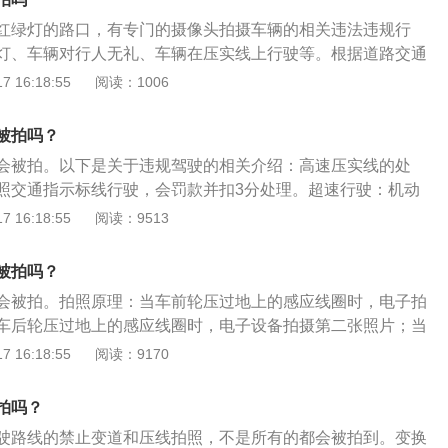
客载货汽车、危险物品运输车辆在高速公路、城市快速路上行
者城市快速路上不按规定车道行驶的，一次性扣3分。根据
罚，还是在缓冲阶段给大家一个适应期，适应期结束后就会严
0%以上，或者驾驶其他机动车在高速公路、城市快速路上行驶
红绿灯的路口，有专门的摄像头拍摄车辆的相关违法违规行
》第九十条，机动车驾驶人违反道路交通安全法律、法规关于
能尽快适应新规。
以上的，一次记12分。
灯、车辆对行人无礼、车辆在压实线上行驶等。根据道路交通
处警告或者二十元以上二百元以下罚款。
将被罚款200元，记三分。拍摄压双黄线的摄像头是电子警
 16:18:55
阅读：1006
安装在城市主干道上。电子警察主要用来抓拍乱掉头，随便变
道，道路逆行，冲红灯，越双黄线等。电子警察的工作效率很
被拍吗？
较快的速度进行行驶，它也能在一秒之内识别到你的违法行为
会被拍。以下是关于违规驾驶的相关介绍：高速压实线的处
违法行为基本无所遁形。双黄线分为双黄实线、双黄虚线和一
照交通指示标线行驶，会罚款并扣3分处理。超速行驶：机动
线：禁止压线！不按规定车道行驶双黄实线的，罚款200元，
速50%以下，罚款，记3分。闯红灯：机动车不按交通信号灯
 16:18:55
阅读：9513
行的，多扣3分。双黄虚线：可以跨越有些车流量小的路口会有
记3分。逆向行驶：机动车逆向行驶，罚款，记3分。机动车违
车辆可越过双黄虚线进入道路入口或掉头、转弯等。确认安全
罚款，记2分;机动车违反禁止标线指示，罚款，记2分。
黄线：虚线可跨越，实线不可跨越一边是实线一边是虚线的双
被拍吗？
一边的车辆可以在安全的前提下穿越，实线一边的车辆不能穿
会被拍。拍照原理：当车前轮压过地上的感应线圈时，电子拍
一是在有信号灯控制的路口，右转弯的车辆往往不避让通过路
车后轮压过地上的感应线圈时，电子设备拍摄第二张照片；当
没有信号灯控制的路口、路段，遇行人通过斑马线时，很多机动
面地上的感应线圈时，电子设备拍摄第三张照片。没拍到原因:
 16:18:55
阅读：9170
车让行。行车遇到斑马线的时候要提前减速。如果斑马线是有
于违章，是否会被拍取决当地是否安装了拍这类违法行为的摄
，那么无论是行人、机动车还是非机动车，都必须按照信号灯
像头是不是故障等。有些路口有专门对着实线变道车辆拍摄的
拍吗？
动车不礼让斑马线”，按照规定将予以罚款100元、记3分的处
的概率非常高。
规定通行，发生违法也将受到相应的处罚。
驶路线的禁止变道和压线拍照，不是所有的都会被拍到。变换