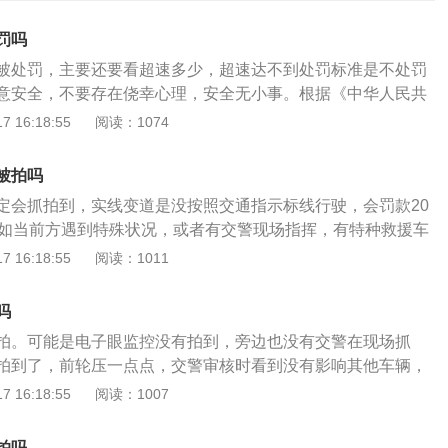
罚吗
被处罚，主要还要看超速多少，超速达不到处罚标准是不处罚
意安全，不要存在侥幸心理，安全无小事。根据《中华人民共
法》：机动车驾驶人违反道路交通安全法律、法规关于道路通
 16:18:55
阅读：1074
或者二十元以上二百元以下罚款。本法另有规定的，依照规定
交通安全违法行为记分管理办法》：驾驶校车、中型以上载客
被拍吗
品运输车辆在高速公路、城市快速路以外的道路上行驶超过规
定会抓拍到，实线变道是没按照交通指示标线行驶，会罚款20
未达到20%的，一次记1分；驾驶校车、中型以上载客载货汽
。如当前方遇到特殊状况，或者有交警现场指挥，有特种救援车
车辆以外的机动车在高速公路、城市快速路以外的道路上行驶
有道理一直等待问题处理完才走的，所以此时实线变道并不会
 16:18:55
阅读：1011
%以上未达到50%的，一次记3分；驾驶校车、中型以上载客载
当然车辆安装有行车记录仪，可以保留相应的证据，即使被变
运输车辆在高速公路、城市快速路上行驶超过规定时速未达到
罚，也是有证据进行行政复议撤销处罚的。压实线变道拍照系
速公路、城市快速路以外的道路上行驶超过规定时速20%以上未
吗
应线圈，拍照原理一般当车前轮压过地上的感应线圈时，电子
次记6分；驾驶校车、中型以上载客载货汽车、危险物品运输车
拍。可能是电子眼监控没有拍到，旁边也没有交警在现场抓
当车后轮压过地上的感应线圈时，电子拍摄第二张照片，当车
高速公路、城市快速路上行驶超过规定时速20%以上未达到5
拍到了，前轮压一点点，交警审核时看到没有影响其他车辆，
地上的感应线圈时，电子拍摄第三张照片。压实线变道拍照是
公路、城市快速路以外的道路上行驶超过规定时速50%以上的，
处罚。汽车压实线或者骑线行驶的违法行为，属于违反禁止标
 16:18:55
阅读：1007
图片及相关数据会保留一周。对于没有发生重大安全事故的实线
校车、中型以上载客载货汽车、危险物品运输车辆在高速公
路口、匝道路口等地方，有电子眼抓拍到的几率大一些。行车
到，如果是新车使用的临牌由于材质问题，很难被电子违章拍
外的道路上行驶超过规定时速50%以上的，一次记9分；驾驶
据《道路交通安全违法行为记分管理办法》第十一条，驾驶机
门会提醒大家不要抱有侥幸心里，对于某些特殊情况及路段压
拍吗