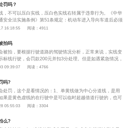
双方向车辆越线或压线行驶；3、导流线：白色实线组成的，
处罚吗？
跨越；4、网状线：禁止在网格区内停放车辆；5、黄色虚实
线，不可以压白实线，压白色实线右转属于违章行为。《中华
梁前后和允许掉头的路口段，虚线侧允许车辆暂时越线或转
通安全法实施条例》第51条规定：机动车进入导向车道后必须
向通过路口，不得变更行驶车道和方向。若车辆驶入导向车道
 16:18:55
阅读：4911
压白线行为，即机动车通过有灯控路口时，不按所需行进方向
白线作为路口的导向车道线时不允许越线行驶，超越白实线按
被拍吗
。压白色实线不被罚款扣分的三种情况：前车方交通事故、车
会被拍，要根据行驶道路的驾驶情况分析，正常来说，实线变
车长期停车，堵塞交通道路，在保证安全的前提下，可以压实
示标线行驶，会罚款200元并扣3分处理。但是如遇紧急情况，
被处罚可以去交警队申请消除；交警指挥下，在道路堵塞行驶
视为违章行为。现在大部分车辆都有安装行车记录仪，当遇到
 09:39:07
阅读：4766
电子警察还是会拍照，可以申请消除处罚；给特殊车辆让道，
交警现场指挥时。利用实线变道被拍可以将行车记录仪中的记
防车等有特殊任务的汽车让道，如果有违法记录，可以去交警
，为自己提供证据，这种情况是可以提出申诉。经过行政复议
时特殊任务汽车行驶的道路，确认是让道导致的压实线，可以
罚吗?
很多道路上压实线变道拍照是24小时启用的，所以在行车的时
会处罚，这个是看情况的：1、单黄线做为中心分道线，是用
理，应遵守交通规则。毕竟在高速上行车速度都比较快，压实
如果是黄色虚线的在行驶中是可以临时超越借道行驶的，也可
车辆变道障碍，对双方的行车都不安全。不熟悉高速行驶规则
；2、而实线就应该看作是一堵墙，这个是绝对禁止超越的，
 05:55:03
阅读：3304
速道路之前最好提前打开导航，以便导航及时提醒。
划双黄线，以下的划单黄线，双黄线不可临时掉头，不可跨
、如果违反相关规定，驾驶机动车压到黄色实线的，那么就会
拍么?
0元。