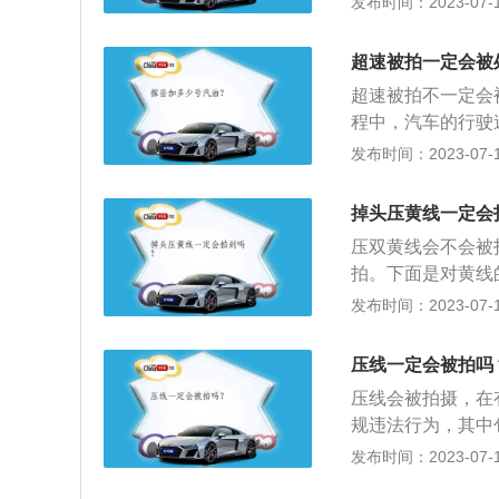
发布时间：2023-07-17
常情况下不允许压
违章，处罚款并扣
超速被拍一定会被
就是说一侧是实线
超速被拍不一定会
一侧则按照实线来
程中，汽车的行驶
机在调速和保护系
发布时间：2023-07-17
别与罚款：1、超
超过20%：处罚款
掉头压黄线一定会
50%：处罚款，扣
压双黄线会不会被
拍。下面是对黄线
中心黄色单实线，
发布时间：2023-07-17
色虚线与其平行的
弯，虚线一侧准许
压线一定会被拍吗
实线，代表严格禁
压线会被拍摄，在
两条以上行车道而
规违法行为，其中
《道路交通安全法
发布时间：2023-07-17
线：1、白色实线