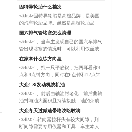
固特异轮胎什么档次
<&list>固特异轮胎是高档品牌，是美国
的汽车轮胎品牌。虽然是高档轮胎品
牌，但是中高低端的轮胎都有生产，这
国六排气管堵塞怎么清理
也是为了更好的开拓市场。
<&list>1、当车主发现自己的国六车排气
管出现堵塞的情况时，可以利用铁丝或
者是细棍，直接将杂物给取出来，如果
在家拿什么练方向盘
堵塞情况比较严重，也可以采取应急措
<&list>1、找一只平底锅，把两耳看作3
施。 <&list>2、直接利用木棍将所有的
点和9点钟方向，同时在6点钟和12点钟
杂物推到排气管里面的位置处，然后将
方向做一个标记。 <&list>2、双手握住
三元催化器拆解开，就可以将堵塞的东
大众1.8t发动机烧机油
平底锅两耳，然后往左打半圈、一圈、
西取出来。但如果是因为积碳过多引起
<&list>1、前后曲轴油封老化：前后曲轴
一圈半的练习，往右同样也要打相同的
的堵塞，就需要将三元催化器泡在草酸
油封与油大面积且持续接触，油的杂质
圈数。 <&list>3、最后强调要反复练
中进行清洗。 <&list>3、也可以利用清
和发动机内持续温度变化使其密封效果
习，这样就可以形成肌肉记忆，在真实
大众冬天过减速带咯吱咯吱响
洗剂对堵塞的情况得到解决，将清洗剂
逐渐减弱，导致渗油或漏油。<&list>2、
驾驶车辆时，不需要记忆也能打好方
放在燃油箱中，与燃油混合后，车辆启
<&list>1.转向器拉杆头有较大间隙，判
活塞间隙过大：积碳会使活塞环与缸体
向。
动时，就可以和汽油一起进入到燃烧
断间隙需要专用仪器和工具，车主本人
的间隙扩大，导致机油流入燃烧室中，