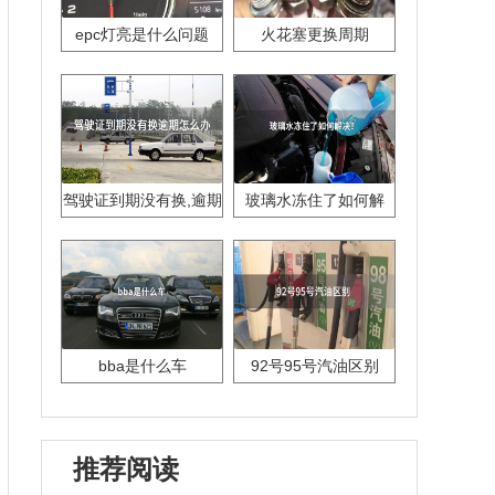
epc灯亮是什么问题
火花塞更换周期
驾驶证到期没有换,逾期
玻璃水冻住了如何解
怎么办??
决？
bba是什么车
92号95号汽油区别
推荐阅读