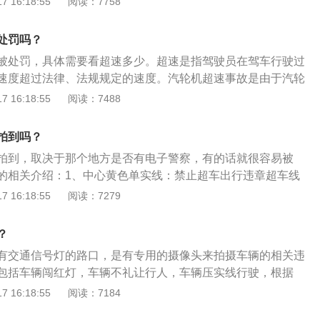
 16:18:55
阅读：7758
线，也就是在黄实线上不能转弯或者掉头，否则都会被判定为
3分。2、黄虚线：在双黄线中，还有一种是虚实线的情况，也
处罚吗？
，另一侧是虚线。这种类型意味着只有虚线一侧可以跨越；另
被处罚，具体需要看超速多少。超速是指驾驶员在驾车行驶过
执行，不能跨越。
速度超过法律、法规规定的速度。汽轮机超速事故是由于汽轮
统故障及本身的缺陷造成的重大恶性事故。以下是高速超速级
 16:18:55
阅读：7488
速10%以内：不罚款，不扣分，交警警告处理。2、超过10%不
，扣3分。3、超过20%不超过50%：处罚款，扣6分。4、超过
拍到吗？
12分。
拍到，取决于那个地方是否有电子警察，有的话就很容易被
的相关介绍：1、中心黄色单实线：禁止超车出行违章超车线
代表不准车辆跨线超车或压线驾驶。2、黄色虚实线：中心黄
 16:18:55
阅读：7279
虚线组成的标线。代表实线一侧禁止车辆越线超车或向左转
车辆越线超车或向左转弯。3、中心黄色双实线：中心黄色双
？
止车辆跨线超车或压线驾驶，用以划分左右行驶方向有两条或
有交通信号灯的路口，是有专用的摄像头来拍摄车辆的相关违
设置的中央分隔带的道路。
包括车辆闯红灯，车辆不礼让行人，车辆压实线行驶，根据
》实施条例，会被处以罚款200元，记三分。常见禁止的标
 16:18:55
阅读：7184
：分隔同向车道，路口的导向车道；2、黄色单实线和双实线:分