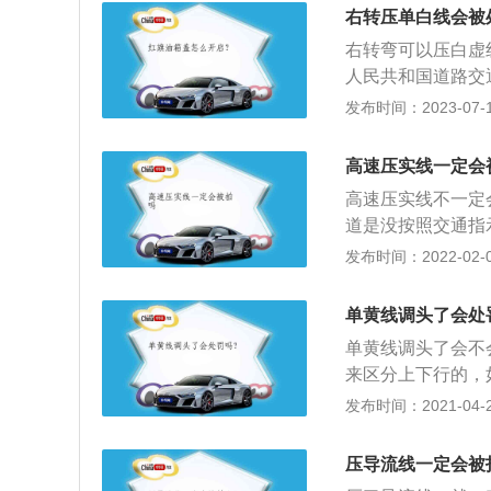
隔对向车流，禁止
右转压单白线会被
禁止车辆驶入或者
右转弯可以压白虚
线：通常出现在桥
人民共和国道路交
弯。
按导向箭头所示方
发布时间：2023-07-17
后变更车道即构成
驶入导向车道，单
高速压实线一定会
不按车道行驶处罚
高速压实线不一定
辆故障等原因，前
道是没按照交通指
线变道通行，如果
实线变道并不会被
发布时间：2022-02-03
中压实线通行时，
特殊状况、或者有
给后方救护车、消
录当做相应的证据
队调影像，观看当
单黄线调头了会处
撤销处罚的。现在
消除处罚。
单黄线调头了会不
候不要存在侥幸心
来区分上下行的，
线行车会造成后方
以实现掉头或左转
发布时间：2021-04-28
的车主，在进入高
双向四车道以上的
越、不可压线；3
压导流线一定会被
被扣3分，罚款20