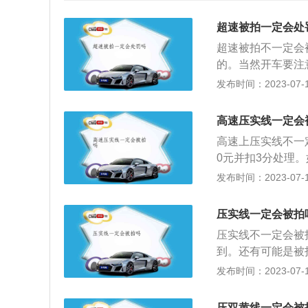
超速被拍一定会处
超速被拍不一定会
的。当然开车要注
和国道路交通安全
发布时间：2023-07-17
行规定的，处警告
处罚。根据《道路
高速压实线一定会
载货汽车、危险物
高速上压实线不一
定时速10%以上
0元并扣3分处理
车、危险物品运输
辆执行任务时，没
发布时间：2023-07-17
超过规定时速20
被视为违章行为。
货汽车、危险物品
道拍照系统拍到处
20%，或者在高
压实线一定会被拍
统采用地压式磁感
达到50%的，一
压实线不一定会被
拍摄第一张照片，
辆以外的机动车在
到。还有可能是被
通过路口压过对面
0%，或者在高速
也会手下留情没有
发布时间：2023-07-17
24小时启用的，
一次记6分；驾驶
线指示，在红绿灯
变道通常不会被拍
路、城市快速路以
压实线的处罚：根
摄清楚。但交管部
压双黄线一定会被