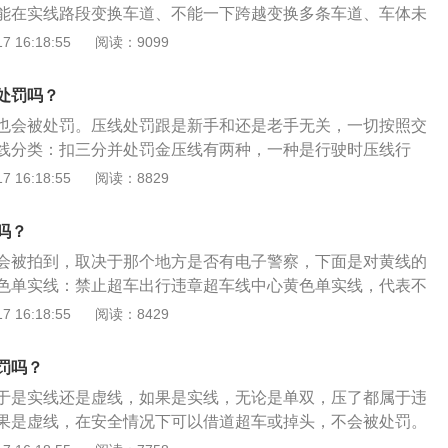
能在实线路段变换车道、不能一下跨越变换多条车道、车体未
就开始转向、驶过停止线后不按前方信号行驶等。相关规定：
 16:18:55
阅读：9099
道路交通安全法实施条例》第51条规定：机动车进入导向车道
所示方向通过路口，不得变更行驶车道和方向。若车辆驶入导
处罚吗？
即构成“压白线”行为，压实线变道按“不按交通信号指示通行”处
也会被处罚。压线处罚跟是新手和还是老手无关，一切按照交
线分类：扣三分并处罚金压线有两种，一种是行驶时压线行
压线，压线行驶是指行驶过程中常时间跨两条行车道行驶（车
 16:18:55
阅读：8829
底，不是在两边），而停车压车就是指车辆停下后车轮压着分
（主要是指实线，一般虚线不管的），如果在实线过线时被交
吗？
也是压线。越线停车处罚标准：越线停车不会被判为闯红灯行
会被拍到，取决于那个地方是否有电子警察，下面是对黄线的
扣2分处罚并罚款，和直接被判闯红灯扣6分比起来，扣2分算
色单实线：禁止超车出行违章超车线中心黄色单实线，代表不
机动车行经交叉路口不按规定行车或停车，一次记2分）。
压线驾驶。黄色虚实线：中心黄色虚线与其平行的虚线组成的
 16:18:55
阅读：8429
侧禁止车辆越线超车或向左转弯，虚线一侧准许车辆越线超车
黄色双实线：中心黄色双实线，代表严格禁止车辆跨线超车或
罚吗？
分左右行驶方向有两条或两条以上行车道而设置的中央分隔带
于是实线还是虚线，如果是实线，无论是单双，压了都属于违
果是虚线，在安全情况下可以借道超车或掉头，不会被处罚。
1、黄实线：单双黄实线是为了区分不同行驶方向的车道，正