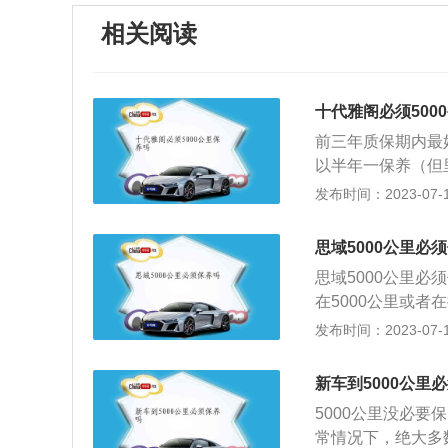
相关阅读
十代雅阁必须500
前三年质保期内最
以半年一保养（但
车相关部分进行检
发布时间：2023-07-17
又称汽车维护。现
统、空调系统、冷
思域5000公里必
目的是保持车容整
思域5000公里必
程，延长使用周期
在5000公里或
由驾驶员负责执行
或公里数都会影响
发布时间：2023-07-17
作状况的经常性、
进行检查，清洁，
内容除日常维护作
行有效的定期保养
全部件。二级维护
新车到5000公里
养需要在维修店或
外，以检查、调整
5000公里没必要
断和技术评定，根
常情况下，绝大多