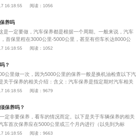
依汽车类型和运行条件而定。
厂家的要求也会有所不同。对于宝马3系，官方要求首保1万公
 16:18:55
阅读：1056
，5000公里不需要维护。比如奥迪的保养，官方要求首保1万
公里不需要保养。比亚迪官方要求是第一次保险3500公里，第二
须保养吗
。在这种情况下，5000公里不需要维护。所以没必要维持5000
这是一定要做，汽车保养都是根据一个周期。一般来说，汽车
情况来分析。此外，不同的机油、不同的驾驶环境和个人驾驶
，首保里程在3000公里-5000公里，甚至有些车长达8000公
保养时间。
辆的具体技术情况存在差异造成，汽车保养手册上为准。很多
 16:18:55
阅读：1052
车首保，不仅仅是车辆层面，还有保障方面。新车首次保养会
、车架号等车辆信息，然后上传到厂家的全国联保系统中去。
里吗？
那么很有可能导致脱保。做首保前要注意几点:首先最好提前给
00公里做一次，因为5000公里的保养一般是换机油检查以下汽
不预约就去很有可能遇上没有车间或者要排队半天的情况。去做
是关于保养的相关介绍：含义：汽车保养是指定期对汽车相关
备的东西，例如维修手册、行车本等，如果不确定的话，一定
洁、补给、润滑、调整或更换某些零件的预防性工作，又称汽
 16:18:55
阅读：9679
楚。
代的汽车保养主要包含对发动机系统（引擎）、变速箱系统、
统、燃油系统、动力转向系统等的保养范围。作用：汽车保养
必须保养吗？
整洁，技术状况正常，消除隐患，预防故障发生，减缓劣化过
里不一定非要保养，看车的情况而定。以下是关于车辆保养的相关
。
汽车首次保养应在5000公里或三个月内进行（以先到为标
0公里或6个月进行一次保养。保养项目：一般车辆进行保养的保
 16:18:55
阅读：9663
油、机油滤清器、变速箱油、火花塞、空调滤清器、空气滤清