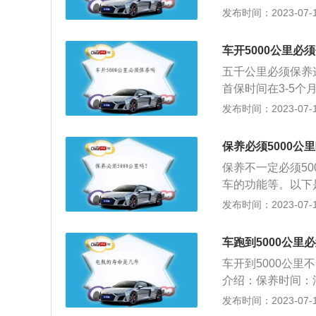
各级维护的周期，
牌和型号的不同，
发布时间：2023-07-17
里。在这种情况下
公里，所以5000
车开5000公里必
次保养7500公里
五千公里必须保养
公里，要根据实际
首保时间在3-5个月
习惯也会严重影响
里，完全取决于车
发布时间：2023-07-17
车主都那么重视汽
登记车辆的底盘号
保养必须5000公
如果一旦错过首保
保养不一定必须50
4s店预约，否则
车的功能等。以下
首保前时要带上必
部分进行检查、清
发布时间：2023-07-17
要在预约时询问清
车维护。范围：现
空调系统、冷却系
车跑到5000公里
的目的是保持车容
车开到5000公
程，延长使用周期
介绍：保养时间：
准），之后500
发布时间：2023-07-17
养项目有发动机机