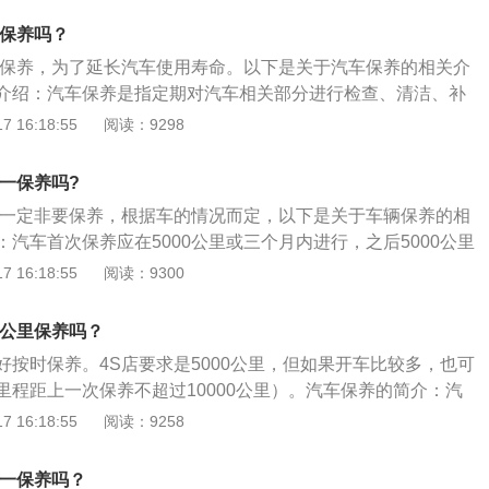
制动液这八项。具体保养时间：矿物质机油5000公里或者6个
须保养吗？
油8000-10000公里或者每8个月更换一次。手动变速箱油一
必须保养，为了延长汽车使用寿命。以下是关于汽车保养的相关介
里更换一次；自动变速箱油一般每6万-12万公里更换一次。助力
介绍：汽车保养是指定期对汽车相关部分进行检查、清洁、补
4万公里更换一次，定期应检测是否缺少并补充。刹车油一般每
更换某些零件的预防性工作，又称汽车维护。汽车保养的内
 16:18:55
阅读：9298
换一次。空气滤芯更换周期为1年或1万公里，可视用车环境来调
机油滤清器。更换机油滤芯、空气滤芯、汽油滤芯、空调滤
芯更换周期一般为5年或10万公里；外置式汽油滤芯更换周期
。添加玻璃水、防冻液、空调制冷剂。检查传动皮带是否有磨
换周期一般在3万公里左右。
里一保养吗?
气缸积碳。检查底盘受损情况。检查车身、轮胎。
里不一定非要保养，根据车的情况而定，以下是关于车辆保养的相
汽车首次保养应在5000公里或三个月内进行，之后5000公里
保养。保养项目：发动机机油、机油滤清器、变速箱油、火花
 16:18:55
阅读：9300
空气滤清器、燃油滤清器、制动液。保养目的：汽车保养是指
分进行检查、清洁、补给、润滑、调整或更换某些零件的预防
0公里保养吗？
护。汽车保养的目的是保持车容整洁,技术状况正常,消除隐患,
好按时保养。4S店要求是5000公里，但如果开车比较多，也可
缓劣化过程,延长使用周期。
里程距上一次保养不超过10000公里）。汽车保养的简介：汽
汽车相关部分进行检查、清洁、补给、润滑、调整或更换某些
 16:18:55
阅读：9258
，又称汽车维护。保养目的：汽车保养的目的是保持车容整
，消除隐患，预防故障发生，减缓劣化过程，延长使用周期。
里一保养吗？