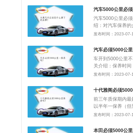
器、燃油滤清器、
汽车5000公里必
月更换一次；合成机
汽车5000公里
般每2年或6万公
绍：对汽车保养的
油一般每2年或者
给、润滑、调整或
发布时间：2023-07-17
2年或4万公里更
容：更换机油以及
节。内置式汽油滤
芯、变速箱油滤芯
在2年。刹车片更
汽车必须5000公
损。清洗节气门、
车开到5000公
关介绍：保养时间：
或6个月进行一次
发布时间：2023-07-17
塞、空调滤清器、
定期对汽车相关部
十代雅阁必须500
性工作,又称汽车维
前三年质保期内最
预防故障发生,减
以半年一保养（但
车保养是指定期对
发布时间：2023-07-17
零件的预防性工作
洁，技术状况正常
本田必须5000公