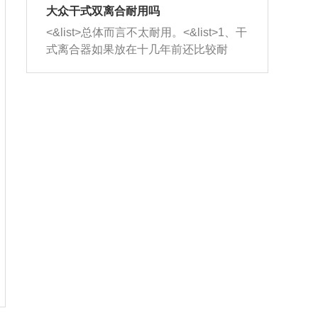
室，最后形成废气排出，就可以让三元
无法制作，需要将车辆送到修理厂或4s
造成烧机油。<&list>3、机油粘度。使用
大众干式双离合耐用吗
催化器得到清洗，排气管堵塞的情况就
店；<&list>2.车辆半轴套管防尘罩破
机油粘度过小的话，同样会有烧机油现
<&list>总体而言不太耐用。<&list>1、干
能够得到解决。
裂，破裂后会出现漏油现象，使半轴磨
象，机油粘度过小具有很好的流动性，
式离合器如果放在十几年前还比较耐
损严重，磨损的半轴容易损坏，产生异
容易窜入到气缸内，参与燃烧。<&list>
用，但是由于现在的汽车发动机动力输
响；<&list>3.稳定器的转向胶套和球头
4、机油量。机油量过多，机油压力过
出越来越高，使得干式离合器散热不足
老化，一般是使用时间过长造成的。解
大，会将部分机油压入气缸内，也会出
的缺陷也逐渐暴露出来。<&list>2、由于
决方法是更换新的质量好的转向橡胶套
现烧机油。<&list>5、机油滤清器堵塞：
干式双离合的工作环境暴露在空气中，
和球头。
会导致进气不畅，使进气压力下降，形
而离合器的散热也是通离合器罩上面的
成负压，使机油在负压的情况下吸入燃
几个小孔来进行散热。但是在行驶过程
烧室引起烧机油。<&list>6、正时齿轮或
中变速箱需要换挡，就不得不使得离合
链条磨损：正时齿轮或链条的磨损会引
器频繁工作。<&list>3、长时间的低速行
起气阀和曲轴的正时不同步。由于轮齿
驶以及过于频繁的启停，导致离合器的
或链条磨损产生的过量侧隙，使得发动
温度不断升高，而低速行驶时空气流动
机的调节无法实现：前一圈的正时和下
效率不高，无法将离合器中的热量有效
一圈可能就不一样。当气阀和活塞的运
的带走，导致离合器内部的温度不断升
动不同步时，会造成过大的机油消耗。
高，加速离合器的磨损。
解决方法：更换正时齿轮或链条。<&list
>7、内垫圈、进风口破裂：新的发动机
设计中，经常采用各种由金属和其他材