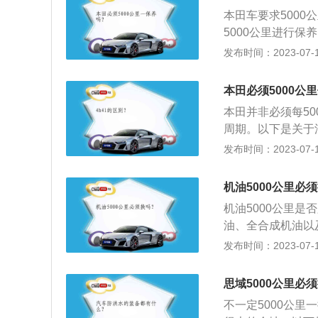
本田车要求500
5000公里进行保
公里或者半年左右
发布时间：2023-07-17
数，具体准确的首
费，所以一定要记
本田必须5000公
目：汽车保养主要
本田并非必须每50
塞、空调滤清器、
周期。以下是关于
换，这取决于使用
件进行检查、清洁
发布时间：2023-07-17
转向系统、制动系
维护。目前，汽车
统、冷却系统、燃
机油5000公里必
是保持车容整洁和
机油5000公里
长使用周期。
油、全合成机油以
里就必须更换一次
发布时间：2023-07-17
一次机油就没有必
当的粘稠度，可以
思域5000公里必
油长期不更换，会
不一定5000公
动机至关重要，它