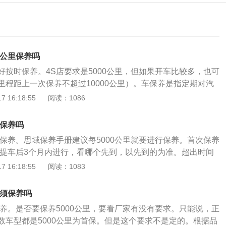
0公里保养吗
好按时保养。4S店要求是5000公里，但如果开车比较多，也可
里程距上一次保养不超过10000公里）。车保养是指定期对汽
查、清洁、补给、润滑、调整或更换某些零件的预防性工作，
 16:18:55
阅读：1086
代的汽车保养主要包含了对发动机系统（引擎）、变速箱系
却系统、燃油系统、动力转向系统等的保养范围。汽车保养的
须保养吗
洁，技术状况正常，消除隐患，预防故障发生，减缓劣化过
须保养。思域保养手册建议每5000公里就要进行保养。首次保养
。日常保养即日常维护，是出车前、行车中、收车后的作业，
者在提车后3个月内进行，看哪个先到，以先到的为准。超出时间
，作业中心内容是清洁、补给和安全检视，是保持车辆正常工
质保。汽车保养又称汽车维护，是指定期对汽车的零件的性能
 16:18:55
阅读：1083
必须的工作。一级维护是由专业维修企业负责执行，作业中心
调整，补给，维修，润滑和某些零件预防性作用。对机动车进
业外，以清洁、润滑、紧固为主，并检查有关制动、操纵等安
，可以增加机动车的使用寿命，降低车辆的后期保养费用。保
是由专业维修企业负责执行，作业中心内容除一级维护作业
必须保养吗
者品牌售后进行。
为主，并拆检轮胎，进行轮胎换位。二级维护前应进行检测诊
保养。是否要保养5000公里，要看厂家有没有要求。只能说，正
据结果，确定附加作业或小修项目，结合二级维护一并进行。
数车型都是5000公里为首保。但是这个要求不是定的。根据品