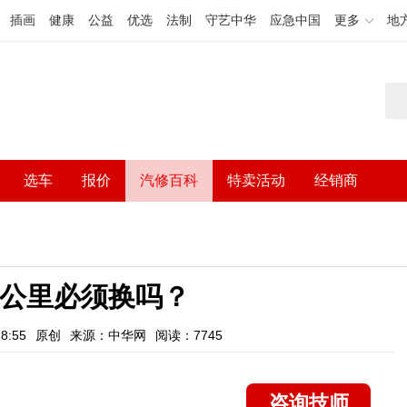
插画
健康
公益
优选
法制
守艺中华
应急中国
更多
地
选车
报价
汽修百科
特卖活动
经销商
00公里必须换吗？
8:55
原创
来源：中华网
阅读：7745
咨询技师