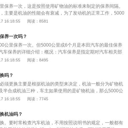
0公里保养一次，这是按照使用矿物油的标准来制定的保养间隔。
养，主要是机油的性能会有衰减，为了发动机的正常工作，5000
，可以选择去做保养。汽车首保：部分厂商会根据时间或里程
 16:18:55
阅读：8581
保时间依据车辆用户手册或保修手册。首保非常重要，而且免
得去做，以免错过首保而影响汽车三保的问题。汽车保养的项
里保养一次吗？
保养项目有更换发动机机油、机油滤清器、变速箱油、火花
00公里保养一次。但5000公里或6个月是本田汽车的最佳保养
空气滤清器、制动液等。不过并不是每一次保养所以都要更
汽车保养的详细介绍：概况：汽车保养是指定期对汽车相关部
寿命。除此之外，保养还涉及到发动机、变速箱、冷气系统、
、补给、润滑、调整或更换某些零件的预防性工作，又称汽车
 16:18:55
阅读：8495
统、悬挂、车身、轮胎多个系统数十个项目的检测与维护。
保养主要包含对发动机系统（引擎）、变速箱系统、空调系
油系统、动力转向系统等的保养范围。作用：汽车保养的目的
须换吗？
技术状况正常，消除隐患，预防故障发生，减缓劣化过程，延
是否必须更换主要是根据机油的类型来决定，机油一般分为矿物机
及半合成机油三种，车主如果使用的是矿物机油，那么5000公
机油，如果使用全合成机油或半合成机油，那么5000公里更换
 16:18:55
阅读：7745
要。汽车长期不换机油的危害：密封作用降低：优质的机油适
有效堵塞汽缸缸体与活塞之间的缝隙，防止气体泄漏。如果机
须换机油吗？
使机油水样化，失去密封作用。润滑作用降低：润滑系统对发
里一换。要时常检查汽车机油，不用按照说明书的规定，一般都有
影响着发动机的性能及使用寿命，如果长期不更换机油，机油