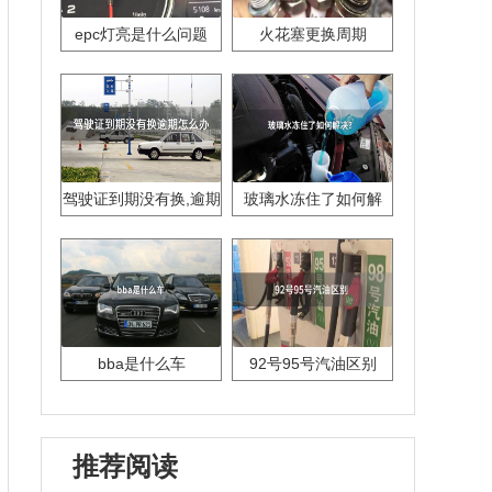
epc灯亮是什么问题
火花塞更换周期
驾驶证到期没有换,逾期
玻璃水冻住了如何解
怎么办??
决？
bba是什么车
92号95号汽油区别
推荐阅读