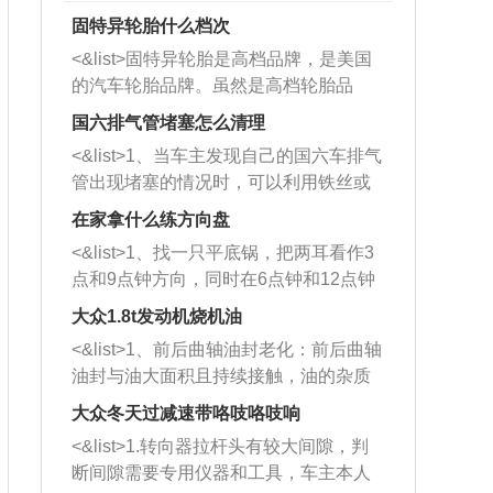
固特异轮胎什么档次
<&list>固特异轮胎是高档品牌，是美国
的汽车轮胎品牌。虽然是高档轮胎品
牌，但是中高低端的轮胎都有生产，这
国六排气管堵塞怎么清理
也是为了更好的开拓市场。
<&list>1、当车主发现自己的国六车排气
管出现堵塞的情况时，可以利用铁丝或
者是细棍，直接将杂物给取出来，如果
在家拿什么练方向盘
堵塞情况比较严重，也可以采取应急措
<&list>1、找一只平底锅，把两耳看作3
施。 <&list>2、直接利用木棍将所有的
点和9点钟方向，同时在6点钟和12点钟
杂物推到排气管里面的位置处，然后将
方向做一个标记。 <&list>2、双手握住
三元催化器拆解开，就可以将堵塞的东
大众1.8t发动机烧机油
平底锅两耳，然后往左打半圈、一圈、
西取出来。但如果是因为积碳过多引起
<&list>1、前后曲轴油封老化：前后曲轴
一圈半的练习，往右同样也要打相同的
的堵塞，就需要将三元催化器泡在草酸
油封与油大面积且持续接触，油的杂质
圈数。 <&list>3、最后强调要反复练
中进行清洗。 <&list>3、也可以利用清
和发动机内持续温度变化使其密封效果
习，这样就可以形成肌肉记忆，在真实
大众冬天过减速带咯吱咯吱响
洗剂对堵塞的情况得到解决，将清洗剂
逐渐减弱，导致渗油或漏油。<&list>2、
驾驶车辆时，不需要记忆也能打好方
放在燃油箱中，与燃油混合后，车辆启
<&list>1.转向器拉杆头有较大间隙，判
活塞间隙过大：积碳会使活塞环与缸体
向。
动时，就可以和汽油一起进入到燃烧
断间隙需要专用仪器和工具，车主本人
的间隙扩大，导致机油流入燃烧室中，