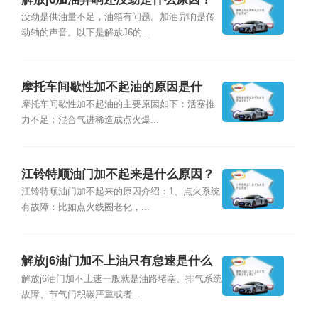
没劲是供油量不足，油箱有问题。加油异响是传
动轴的声音。以下是解放J6的...
摩托车间歇性加不起油的原因是什
么？
摩托车间歇性加不起油的主要原因如下：活塞推
力不足：混合气进稀造成点火爆...
江铃特顺油门加不起来是什么原因？
江铃特顺油门加不起来的原因介绍：1、点火系统
有故障：比如点火线圈老化，...
解放j6油门加不上油只有怠速是什么
原因？
解放j6油门加不上速一般就是油路堵塞、排气系统
故障、节气门积碳严重或者...