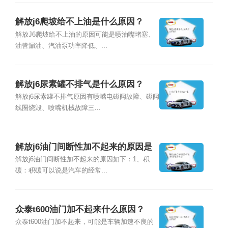
解放j6爬坡给不上油是什么原因？
解放J6爬坡给不上油的原因可能是喷油嘴堵塞、
油管漏油、汽油泵功率降低、...
解放j6尿素罐不排气是什么原因？
解放j6尿素罐不排气原因有喷嘴电磁阀故障、磁阀
线圈烧毁、喷嘴机械故障三...
解放j6油门间断性加不起来的原因是
什么？
解放j6油门间断性加不起来的原因如下：1、积
碳：积碳可以说是汽车的经常...
众泰t600油门加不起来什么原因？
众泰t600油门加不起来，可能是车辆加速不良的