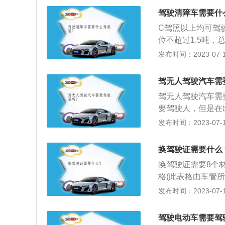
准驾车型资格三年
驾驶清障车需要什
者取得驾驶(A1
C驾照以上均可驾
内没有满分记录。
位不超过1.5吨，
通事故造成人员死
道路救援车、拖拽
发布时间：2023-07-17
分周期和申请前最
道路故障车辆，城
周期和申请前最近
型、拖吊分离型，
十以上的行为。
驾无人驾驶汽车需
清障车是指装有道
驾无人驾驶汽车需
和事故不可避免，
要驾驶人，但是在
是将故障车或者事
驾驶人具有驾驶证
发布时间：2023-07-17
车又称道路抢险车
人，主要依靠车内
人驾驶汽车是通过
换驾驶证需要什么
达预定目标的智能
换驾驶证需要8个
所获得的道路、车
格(此表格由车管
够安全、可靠地在
证原件；部队团级
发布时间：2023-07-17
上医疗机构出具的
所)；一寸白底免
驾驶电动车需要驾
料及代理人身份证