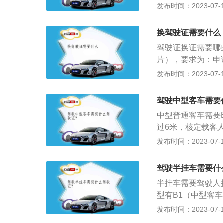
车；重型、中型专
发布时间：2023-07-17
12分，罚款200-2
成适宜消防队员乘
灭火或消防救援的
换驾驶证需要什么
紧急抢救用途。消
驾驶证换证需要哪
多种工具。现代消
片），要求为：申
防护服、破拆工具
戴眼镜）；2、机
发布时间：2023-07-17
置等大型灭火设备
体条件的证明，证
为黄色，部分特种
写《机动车驾驶证
灯。常见的消防车
驾驶中型客车需要
扣、注销、吊销、
防车、举高类消防
中型普通客车需要
如有上述情形应将
过6米，核定载客人
件；身体条件证明
龄必须在21周岁以
发布时间：2023-07-17
片向机动车驾驶证
驾车型的车主，要
作日内办理换证手
分记录。法规规定
驾驶半挂车需要什
请，而不是在外地
半挂车需要驾驶人
以外，还能够驾驶
型有B1（中型客
年审主要是接受教
车）、C3（低速
发布时间：2023-07-17
年审。
驶证不允许初次申领