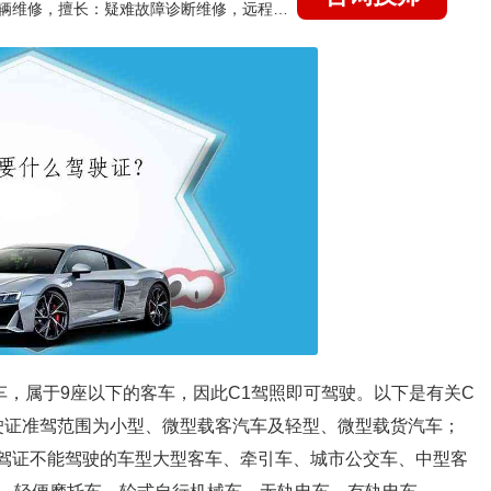
国家认证的汽车维修技师，15年德美日等各系车辆维修，擅长：疑难故障诊断维修，远程维修技术指导
汽车，属于9座以下的客车，因此C1驾照即可驾驶。以下是有关C
驾驶证准驾范围为小型、微型载客汽车及轻型、微型载货汽车；
1驾证不能驾驶的车型大型客车、牵引车、城市公交车、中型客