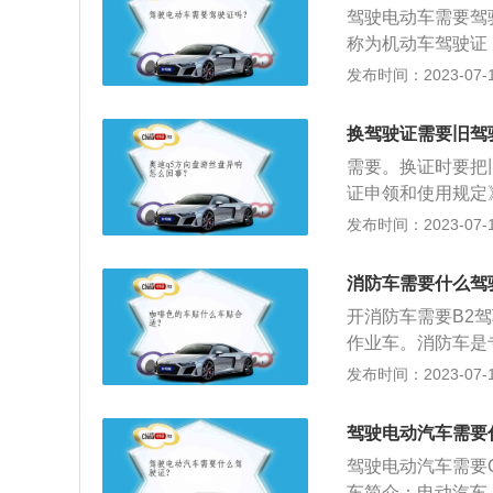
驾驶电动车需要驾
时间：驾驶执照有
称为机动车驾驶证
过期未满一年，可
照。驾驶机动车需
发布时间：2023-07-17
注销，但是三年内
就有可能发生交通
驶证的核发实现。
换驾驶证需要旧驾
关核发。
需要。换证时要把
证申领和使用规定
向机动车驾驶证核
发布时间：2023-07-17
请表，并提交以下
面声明。符合规定
消防车需要什么驾
驶人补领机动车驾
开消防车需要B2
依法扣押、扣留或
作业车。消防车是
任务的特殊车辆。
发布时间：2023-07-17
是内容介绍：1、
中型消防车、重型
驾驶电动汽车需要
车、平头消防车、
驾驶电动汽车需要
消防车、抢脸救援
车简介：电动汽车