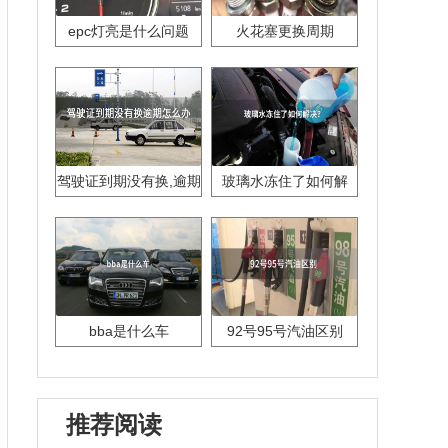
epc灯亮是什么问题
火花塞更换周期
驾驶证到期没有换,逾期
玻璃水冻住了如何解
怎么办??
决？
bba是什么车
92号95号汽油区别
推荐阅读