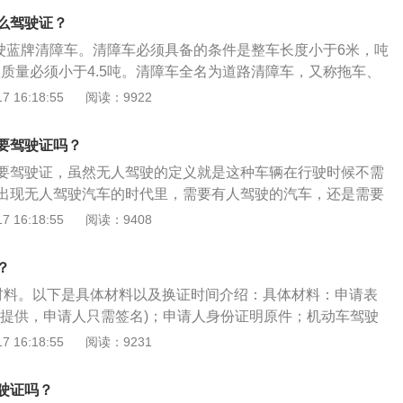
以上，并在申请前最近连续两个记分周期内没有满分记录；或
么驾驶证？
)大型客车准驾车型资格一年以上，并在申请前最近一个记分周期
驶蓝牌清障车。清障车必须具备的条件是整车长度小于6米，吨
申请增加A2准驾车型有下列情形之一，不得申请增加：发生交
总质量必须小于4.5吨。清障车全名为道路清障车，又称拖车、
亡，承担全部责任或者主要责任。醉酒后驾驶机动车。在本记
车，具有起吊、拽拉和托举牵引等多项功能，清障车主要用于
 16:18:55
阅读：9922
近连续三个记分周期内有饮酒后驾驶机动车的行为。在本记分
市违章车辆及抢险救援等。清障车按类别主要分为：拖吊连体
连续三个记分周期内有驾驶机动车行驶超过规定时速百分之五
一拖一型，平板一拖二型，多功能清障车，液压自动夹紧型。
要驾驶证吗？
路抢险作业装备的专用汽车。由于汽车在道路上行驶时，故障
要驾驶证，虽然无人驾驶的定义就是这种车辆在行驶时候不需
特别是在高等级公路上，这种现象时常发生。清障车的任务就
出现无人驾驶汽车的时代里，需要有人驾驶的汽车，还是需要
故车及时地拖离现场，确保道路的畅通无阻。因此，道路清障
的。无人驾驶汽车是智能汽车的一种，也称为轮式移动机器
 16:18:55
阅读：9408
。随着高等级路面和在用汽车的增多，清障车也得到了发展。
的以计算机系统为主的智能驾驶仪来实现无人驾驶的目的。无
车载传感系统感知道路环境，自动规划行车路线并控制车辆到
？
汽车，其是利用车载传感器来感知车辆周围环境，并根据感知
材料。以下是具体材料以及换证时间介绍：具体材料：申请表
辆位置和障碍物信息，控制车辆的转向和速度，从而使车辆能
所提供，申请人只需签名)；申请人身份证明原件；机动车驾驶
道路上行驶。
以上医疗机构办理期满换证需要有效期内的县级或部队团级以
 16:18:55
阅读：9231
身体条件证明(该身体条件证明由体检医院系统发送到车管
冠彩色照片二张；驾驶证工本费；委托他人代理时须提供以上资
驶证吗？
明原件；处理的时限正常将在二十分钟内完成业务。驾照换证