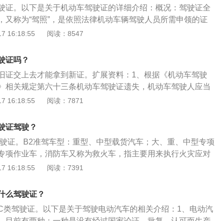
驶证。以下是关于机动车驾驶证的详细介绍：概况：驾驶证全
效期满前90天内，可以向驾驶证核发地车管所申请换证，如果
，又称为“驾照”，是依照法律机动车辆驾驶人员所需申领的证
以按照正常流程去换证，如果驾照过期三年以上，驾照将自动
要一定的驾驶技能，缺少这种技能的人如果随意驾驶机动车，
 16:18:55
阅读：8547
可以通过再次完成科目一考试来换证。
事故。无证不能上路行驶。注意事项：驾驶车辆的许可通过驾
这表明获取驾驶证是一种具有一定格式的行为，必须由专门机
驶证吗？
旧证交上去才能拿到新证。扩展资料：1、根据《机动车驾驶
》相关规定第六十三条机动车驾驶证遗失，机动车驾驶人应当
发地或者核发地以外车辆管理所申请补发。申请时应当填写申
 16:18:55
阅读：7871
证明、凭证。2、机动车驾驶人身份证明机动车驾驶证遗失书
，车辆管理所应当在一日内补发机动车驾驶证。3、机动车驾
驶证驾驶？
驶证后，原机动车驾驶证作废，不得继续使用机动车驾驶证被
驾驶证。B2准驾车型：重型、中型载货汽车；大、重、中型专项
者暂扣期间，机动车驾驶人不得申请补发。
专项作业车，消防车又称为救火车，指主要用来执行火灾应对
B2驾驶证可以驾驶消防车。消防车种类多样，功能复杂，以下
 16:18:55
阅读：7391
按消防车底盘承载能力分类：包括微型消防车，轻型消防车、
消防车。2、按外观结构分类：可分为单桥消防车、双桥消防
什么驾驶证？
尖头消防车。3、按功能分：水罐消防车、泡沫消防车、干粉
C类驾驶证。以下是关于驾驶电动汽车的相关介绍：1、电动汽
消防车、举高喷射消防车、器材消防车、宣传消防车等。4、
，目前有两种：一种是没有经过国家论证、批复、认可而生产