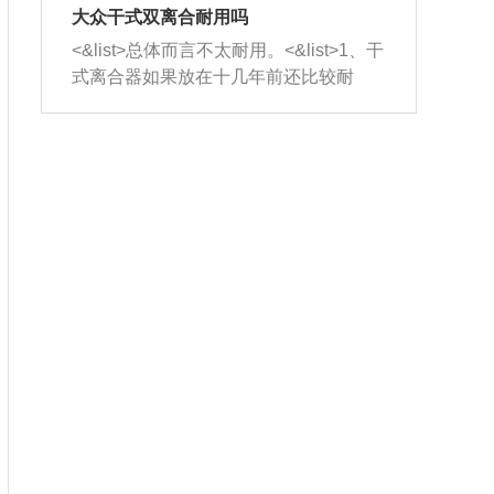
室，最后形成废气排出，就可以让三元
无法制作，需要将车辆送到修理厂或4s
造成烧机油。<&list>3、机油粘度。使用
大众干式双离合耐用吗
催化器得到清洗，排气管堵塞的情况就
店；<&list>2.车辆半轴套管防尘罩破
机油粘度过小的话，同样会有烧机油现
<&list>总体而言不太耐用。<&list>1、干
能够得到解决。
裂，破裂后会出现漏油现象，使半轴磨
象，机油粘度过小具有很好的流动性，
式离合器如果放在十几年前还比较耐
损严重，磨损的半轴容易损坏，产生异
容易窜入到气缸内，参与燃烧。<&list>
用，但是由于现在的汽车发动机动力输
响；<&list>3.稳定器的转向胶套和球头
4、机油量。机油量过多，机油压力过
出越来越高，使得干式离合器散热不足
老化，一般是使用时间过长造成的。解
大，会将部分机油压入气缸内，也会出
的缺陷也逐渐暴露出来。<&list>2、由于
决方法是更换新的质量好的转向橡胶套
现烧机油。<&list>5、机油滤清器堵塞：
干式双离合的工作环境暴露在空气中，
和球头。
会导致进气不畅，使进气压力下降，形
而离合器的散热也是通离合器罩上面的
成负压，使机油在负压的情况下吸入燃
几个小孔来进行散热。但是在行驶过程
烧室引起烧机油。<&list>6、正时齿轮或
中变速箱需要换挡，就不得不使得离合
链条磨损：正时齿轮或链条的磨损会引
器频繁工作。<&list>3、长时间的低速行
起气阀和曲轴的正时不同步。由于轮齿
驶以及过于频繁的启停，导致离合器的
或链条磨损产生的过量侧隙，使得发动
温度不断升高，而低速行驶时空气流动
机的调节无法实现：前一圈的正时和下
效率不高，无法将离合器中的热量有效
一圈可能就不一样。当气阀和活塞的运
的带走，导致离合器内部的温度不断升
动不同步时，会造成过大的机油消耗。
高，加速离合器的磨损。
解决方法：更换正时齿轮或链条。<&list
>7、内垫圈、进风口破裂：新的发动机
设计中，经常采用各种由金属和其他材