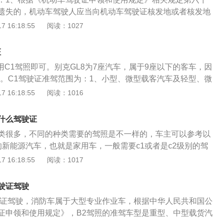
次分为：大型客车、重型牵引挂车、城市公交车、中型客车、
行通行，不听劝阻的；（七）故意损毁、移动、涂改交通设
遗失的，机动车驾驶人应当向机动车驾驶证核发地或者核发地
车、小型自动挡汽车、低速载货汽车、三轮汽车、残疾人专用
，尚不构成犯罪的；（八）非法拦截、扣留机动车辆，不听劝
申请补发。申请时应当填写申请表，并提交以下证明、凭证。
 16:18:55
阅读：1027
车、轻型牵引挂车、普通三轮摩托车、普通二轮摩托车、轻便
阻塞或者较大财产损失的。行为人有前款第二项、第四项情形
的驾驶证遗失的书面声明若符合规定的，车辆管理所应当在一
机械车、无轨电车和有轨电车根据《机动车驾驶证申领和使用
吊销机动车驾驶证；有第一项、第三项、第五项至第八项情形
驶证。3、机动车驾驶人补领机动车驾驶证后，原机动车驾驶
示，初次申领机动车驾驶证的，可以申请准驾车型为城市公交
证
十五日以下拘留。
使用机动车驾驶证被依法扣押、扣留或者暂扣期间，机动车驾
型汽车、小型自动挡汽车、低速载货汽车、三轮汽车、残疾人
用C1驾照即可。别克GL8为7座汽车，属于9座以下的客车，因
。更换驾驶证具体的流程如下：1、准备好一寸免冠照片、体
客汽车、普通三轮摩托车、普通二轮摩托车、轻便摩托车、轮
驶。C1驾驶证准驾范围为：1、小型、微型载客汽车及轻型、微
是县级或者以上医院开具出来的证明）、驾驶证、身份证、旧
轨电车、有轨电车的机动车驾驶证。已持有机动车驾驶证，申
轻、小、微型专项作业车。3、小型载客汽车乘坐人数小于或等
 16:18:55
阅读：1016
车管所办理大厅，找到更换驾驶证业务的窗口。填写《机动车
，可以申请增加的准驾车型为大型客车、重型牵引挂车、城市
能驾驶多出9座的车辆。C1驾驶证考试科目包括交通法规及相关
之后把资料，申请表提交给工作人员，审核成功后再去支付工
、大型货车、小型汽车、小型自动挡汽车、低速载货汽车、三
道路驾驶、安全文明驾驶常识等四项。考试科目的顺序按交通
的驾驶证。在更换驾驶证之前，需要先去处理好违章记录，支
什么驾驶证
挂车、普通三轮摩托车、普通二轮摩托车、轻便摩托车、轮式
简称科目一）、场地驾驶（简称科目二）、道路驾驶（简称科
处理，就不会更换驾驶证。正常情况下，驾驶证到期前90天之
电车、有轨电车。
类很多，不同的种类需要的驾照是不一样的，车主可以参考以
常识（简称科目四）依次进行。在考试过程中，前一科目不及
更换的，需要合理安排好时间，否则驾驶证过期后，继续开车
的新能源汽车，也就是家用车，一般需要c1或者是c2级别的驾
进行，科目二、科目三考试一次，补考一次，补考机会有5
后会就会按照无证驾驶来处理。
车也分为自动挡和手动挡，所以车主需要参考实际情况。2、
 16:18:55
阅读：1017
合格的，本次考试终止。在学习驾驶证有效期内，允许重新申
，比如一些中巴车或者是中型货车，需要拥有b级别的驾照。
允许的最大次数由当地交管部门规定，考试的时间间隔不少于
客车，就需要a级别的驾照了，比如新能源大巴车、新能源公交
驶证驾驶
、a3级别的驾照。根据《道路交通安全法》和《机动车驾驶证申
驶证驾驶，消防车属于大型专业作业车，根据中华人民共和国公
》，无论是驾驶燃油车，还是电动汽车，车主都不能驾驶与驾
证申领和使用规定》，B2驾照的准驾车型是重型、中型载货汽
汽车，一旦被交警发现，就会受到严厉的处罚，车主就会被扣