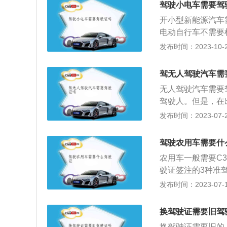
驾驶小电车需要驾
开小型新能源汽车
电动自行车不需要
证，还需要上牌照。
发布时间：2023-10-27
车被作为轻便摩托
带齐证件。购买电
驾无人驾驶汽车需
车，虽然都是电动
无人驾驶汽车需要
证申领和使用规定
驾驶人。但是，在
条，机动车驾驶人
驾驶人具有驾驶证
发布时间：2023-07-28
市公交车、中型客
车辆驾驶人员所需
三轮汽车、残疾人
的如果随意驾驶机
普通二轮摩托车、
驾驶农用车需要什
于已具备安全驾驶
1）。根据《中华
农用车一般需要C
说明驾驶证是一种
的，由公安机关交
驶证签注的3种准驾
驶人将机动车交未
车驾驶证、机动车
分为7种，以进一
发布时间：2023-07-17
机动车行驶超过规
（二）将机动车交
1、C2、C3、C
车；发生重大交通
驶的；（三）造成
C3、C4则为小
换驾驶证需要旧驾
定时速百分之五十
车型。根据《机动
机动车安全驾驶要
换驾驶证需要旧的