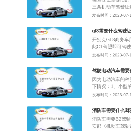
驾驶的车型顺序依
交通管制的规定强
三条机动车驾驶证
大型货车、小型汽
施，造成危害后果
以外的车辆管理所
发布时间：2023-07-17
小型自动挡载客汽
阻，造成交通严重
2、机动车驾驶人
摩托车、轮式专用
之一的，可以并处
日内补发机动车驾
规定》第十六条显
gl8需要什么驾驶
之一的，可以并处
证作废，不得继续
车、大型货车、小
开别克GL8商务车
驶人不得申请补发
专用小型自动挡载
此C1驾照即可驾
检合格证明（需要
式专用机械车、无
型载货汽车。2、
发布时间：2023-07-17
驾驶证。2、前往
请增加准驾车型的
于9人，C1证不
驾驶证申请表》，
公交车、中型客车
知识、场地驾驶、
本费，就能领取新
驾驶电动汽车需要
轮汽车、轻型牵引
法规及相关知识（
付罚款，如果没有
专用机械车、无轨
因为电动汽车的种
目三）、安全文明
内都是可以去申请
下情况：1、小型
格，以下科目不再
上路，被交警抓到
驶证，因为电动汽
发布时间：2023-07-17
次，补考5次仍不
中型的新能源汽车
请考试，重新申请
3、大型的新能源
10天。
消防车需要什么驾
车，分别需要a1
消防车需要B2驾
领和使用管理规定
安部《机动车驾驶
照准驾车型不符的