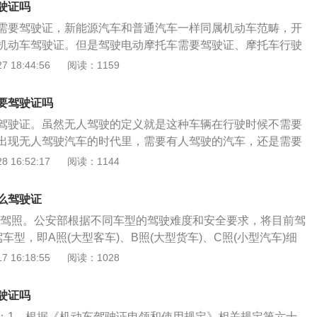
驶证吗
需要驾驶证，新能源汽车和普通汽车一样同属机动车范畴，开
机动车驾驶证。但是驾驶电动摩托车需要驾驶证、摩托车行驶
时速在20km/h以上、50km/h以下，重量超过40公斤的电动
 18:44:56
阅读：1159
车而纳入机动车管理范畴。必须上牌才可以上路行驶，还必须
动车的市民一定要分清自己的是电动自行车还是还是电动摩托
要驾驶证吗
车，但对于交警部门而言却是不同的车种。根据《机动车驾驶
驾驶证。虽然无人驾驶的定义就是这种车辆在行驶时候不需要
》第十条，驾驶机动车，应当依法取得机动车驾驶证。第十一
出现无人驾驶汽车的时代里，需要有人驾驶的汽车，还是需要
准予驾驶的车型顺序依次分为：大型客车、重型牵引挂车、城
。驾驶证的作用：驾驶证全称为机动车驾驶证，依照法律机动
 16:52:17
阅读：1144
车、大型货车、小型汽车、小型自动挡汽车、低速载货汽车、
申领的证照。驾驶机动车需要一定的驾驶技能，缺少这种技能
专用小型自动挡载客汽车、轻型牵引挂车、普通三轮摩托车、
动车，就有可能发生交通事故，一般人无证不能上路行驶。对
轻便摩托车、轮式专用机械车、无轨电车和有轨电车（附件
么驾驶证
技术的人在道路上驾驶车辆，这种允许的证件就是驾驶证，这
人民共和国道路交通安全法》第九十九条，有下列行为之一
3驾照。公安部根据不同车型的驾驶难度和安全要求，将目前驾
许可证明。会扣留驾驶证的情况：酒后驾驶机动车；机动车驾
通管理部门处二百元以上二千元以下罚款：（一）未取得机动
车型，即A照(大型客车)、B照(大型货车)、C照(小型汽车)细
取得机动车驾驶证或者机动车驾驶证被吊销、暂扣的人驾驶；
驾驶证被吊销或者机动车驾驶证被暂扣期间驾驶机动车的；
步加强管理的针对性。细化后的C照(小型汽车)将具体细分为C
 16:18:55
阅读：1028
定时速的百分之五十；驾驶拼装或已经达到报废标准的机动
由未取得机动车驾驶证或者机动车驾驶证被吊销、暂扣的人驾
4四种，其中C1为手动挡小型车驾照，C2为自动挡小型车驾照，
事故，构成犯罪；在一个记分周期内累计记分达到12分。
交通事故后逃逸，尚不构成犯罪的；（四）机动车行驶超过规
型货车、三轮摩托车、四轮农用运输车、三轮农用运输车等准驾
驶证吗
的；（五）强迫机动车驾驶人违反道路交通安全法律、法规和
车驾驶证申领和使用规定》第十一条显示，机动车驾驶人准予
求驾驶机动车，造成交通事故，尚不构成犯罪的；（六）违反
：1、根据《机动车驾驶证申领和使用规定》相关规定第六十