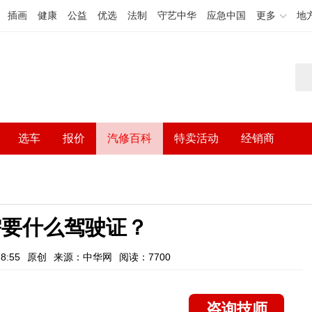
插画
健康
公益
优选
法制
守艺中华
应急中国
更多
地
选车
报价
汽修百科
特卖活动
经销商
8需要什么驾驶证？
8:55
原创
来源：中华网
阅读：7700
咨询技师