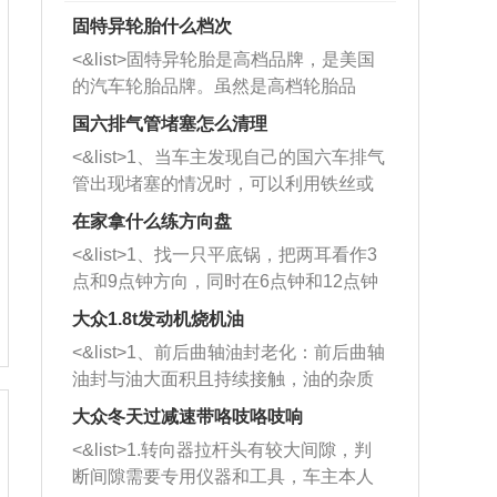
固特异轮胎什么档次
<&list>固特异轮胎是高档品牌，是美国
的汽车轮胎品牌。虽然是高档轮胎品
牌，但是中高低端的轮胎都有生产，这
国六排气管堵塞怎么清理
也是为了更好的开拓市场。
<&list>1、当车主发现自己的国六车排气
管出现堵塞的情况时，可以利用铁丝或
者是细棍，直接将杂物给取出来，如果
在家拿什么练方向盘
堵塞情况比较严重，也可以采取应急措
<&list>1、找一只平底锅，把两耳看作3
施。 <&list>2、直接利用木棍将所有的
点和9点钟方向，同时在6点钟和12点钟
杂物推到排气管里面的位置处，然后将
方向做一个标记。 <&list>2、双手握住
三元催化器拆解开，就可以将堵塞的东
大众1.8t发动机烧机油
平底锅两耳，然后往左打半圈、一圈、
西取出来。但如果是因为积碳过多引起
<&list>1、前后曲轴油封老化：前后曲轴
一圈半的练习，往右同样也要打相同的
的堵塞，就需要将三元催化器泡在草酸
油封与油大面积且持续接触，油的杂质
圈数。 <&list>3、最后强调要反复练
中进行清洗。 <&list>3、也可以利用清
和发动机内持续温度变化使其密封效果
习，这样就可以形成肌肉记忆，在真实
大众冬天过减速带咯吱咯吱响
洗剂对堵塞的情况得到解决，将清洗剂
逐渐减弱，导致渗油或漏油。<&list>2、
驾驶车辆时，不需要记忆也能打好方
放在燃油箱中，与燃油混合后，车辆启
<&list>1.转向器拉杆头有较大间隙，判
活塞间隙过大：积碳会使活塞环与缸体
向。
动时，就可以和汽油一起进入到燃烧
断间隙需要专用仪器和工具，车主本人
的间隙扩大，导致机油流入燃烧室中，