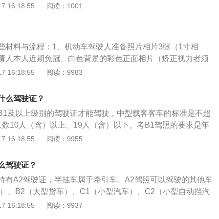
业作业车。消防车，又称为救火车，是指根据需要，设计制造
 16:18:55
阅读：1001
000元。
用、装备各类消防器材或灭火剂，供消防部队用于灭火、辅助
车辆，包括中国在内的大部分国家消防部门也会将其用于其他
防车可以运送消防员抵达灾害现场，并为其执行救灾任务提供
些材料与流程：1、机动车驾驶人准备照片相片3张（1寸相
防车通常会配备钢梯、水枪、便携式灭火器、自持式呼吸器、
请人本人近期免冠、白色背景的彩色正面相片（矫正视力者须
、急救工具等装备，部分的还会搭载水箱、水泵、泡沫灭火装
动车驾驶人应当到县级或者部队团级以上医疗机构出具有关身
 16:18:55
阅读：9983
。多数地区的消防车外观为红色，但也有部分地区消防车外观
明上需粘贴照片，医疗机构压照片盖章；3、机动车驾驶人填
消防车亦是如此，消防车顶部通常设有警钟警笛、警灯和爆闪
申请表》，表上需粘贴照片；4、机动车驾驶证应当没有被暂
种类包括水罐消防车、泡沫消防车、干粉消防车、远程供水消
什么驾驶证？
撤销和记分达到12分、违法行为未处理、未缴纳罚款等情形。
车、云梯登高消防车等。
B1及以上级别的驾驶证才能驾驶，中型载客客车的标准是不超
上述情形处理完毕后换证。5、机动车驾驶人持身份证及复印
数10人（含）以上、19人（含）以下。考B1驾照的要求是年
；《机动车驾驶证申请表》、机动车驾驶证；机动车驾驶人照
上50周岁以下；并且有C1驾照三年以上；申请增考B1驾照准
 16:18:55
阅读：9955
核发地车辆管理所申请换证。车辆管理所在审核合格后1个工
在本记分周期今年和申请前最近一个记分周期去年内没有满12
续。
办理增加B1驾照业务只能在驾驶人户籍当地车辆管理所进行申
么驾驶证？
进行申请。持有B1级驾照的车主除了可以驾驶对应的准驾车型
持有A2驾驶证，半挂车属于牵引车。A2驾照可以驾驶的其他车
C1以及M车型。B1驾驶证车主按照规定需要每年都参加年审，
车）、B2（大型货车）、C1（小型汽车）、C2（小型自动挡汽
育和体检，但如果在记分周期内没有被扣分就可以免除这一次
载货汽车）、C4（三轮汽车）、M（轮式自行机械车）。A2驾
 16:18:55
阅读：9937
只能增驾。申请条件要持有(B1)中型客车或者(B2)大型货车