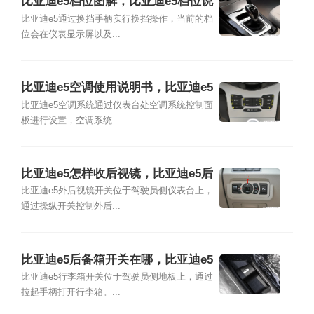
比亚迪e5档位图解，比亚迪e5档位说
明书
比亚迪e5通过换挡手柄实行换挡操作，当前的档
位会在仪表显示屏以及...
比亚迪e5空调使用说明书，比亚迪e5
空调怎么制热
比亚迪e5空调系统通过仪表台处空调系统控制面
板进行设置，空调系统...
比亚迪e5怎样收后视镜，比亚迪e5后
视镜怎么折叠
比亚迪e5外后视镜开关位于驾驶员侧仪表台上，
通过操纵开关控制外后...
比亚迪e5后备箱开关在哪，比亚迪e5
后备箱怎么开
比亚迪e5行李箱开关位于驾驶员侧地板上，通过
拉起手柄打开行李箱。...