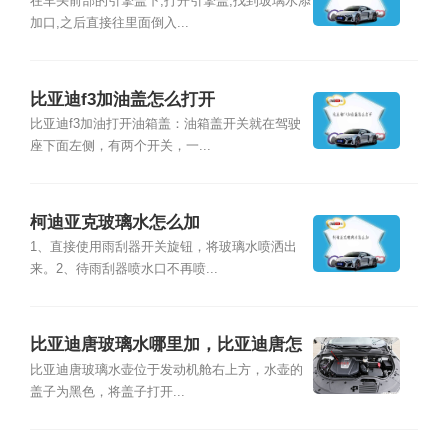
在车头前部的引擎盖下,打开引擎盖,找到玻璃水添
加口,之后直接往里面倒入...
比亚迪f3加油盖怎么打开
比亚迪f3加油打开油箱盖：油箱盖开关就在驾驶
座下面左侧，有两个开关，一...
柯迪亚克玻璃水怎么加
1、直接使用雨刮器开关旋钮，将玻璃水喷洒出
来。2、待雨刮器喷水口不再喷...
比亚迪唐玻璃水哪里加，比亚迪唐怎
么加玻璃水
比亚迪唐玻璃水壶位于发动机舱右上方，水壶的
盖子为黑色，将盖子打开...