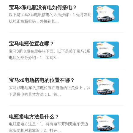
宝马3系电瓶没有电如何搭电？
以下是宝马3系电瓶搭电的方法步骤：1.先将发动
机舱正负极桩头，外接到其...
宝马电瓶位置在哪？
宝马3系电瓶在后备箱下面。以下是关于宝马3系
电瓶的部分介绍：1、宝马3...
宝马x6电瓶搭电的位置在哪？
宝马x6电瓶车的搭电位置在电瓶的正负极上，以
下是搭电的具体方法：1、首...
电瓶搭电方法是什么？
电瓶搭电方法是：1、将有电车开到无电车旁边，
车头要相对着靠近；2、打开...