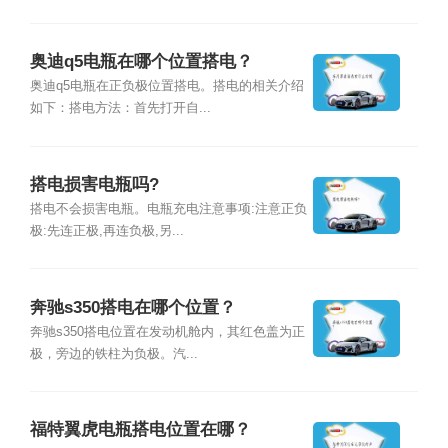
奥迪q5电瓶在哪个位置搭电？
奥迪q5电瓶在正负极位置搭电。搭电的相关介绍
如下：搭电方法：首先打开自...
搭电损害电瓶吗?
搭电不会损害电瓶。电瓶充电注意事项:注意正负
极:先连正极,再连负极,另...
奔驰s350搭电在哪个位置？
奔驰s350搭电位置在发动机舱内，其红色盖为正
极，旁边的铁柱为负极。汽...
福特翼虎电瓶搭电位置在哪？