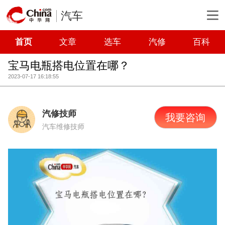
汽车
首页
文章
选车
汽修
百科
宝马电瓶搭电位置在哪？
2023-07-17 16:18:55
汽修技师
我要咨询
汽车维修技师