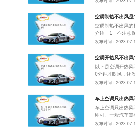
发布时间：2023-07-17
机无法正常工作，
用发动机的热量。
调到最大，听鼓风
能。这种加热方式
故障需要车主去4
空调制热不出风是
面，由于是塑料制
空调制热不出风的
候，鼓风机抽进来
介绍：1、不注意
电脑是控制空调系
得热量无法及时输
发布时间：2023-07-17
关是通过调节电阻
有制热。2、室外
复多次旋转都会容
功率衰减大，制热
空调开热风不出风
风的现象。
或者热泵加辅助电
以下是空调开热风
热。如果缺氟就无
0分钟才吹风，还
制热。2、四通阀
发布时间：2023-07-17
压。3、空调工作
无法工作的情况。
车上空调只出热风
车上空调只出热风
即可。一般汽车需
需要加注冷媒。2
发布时间：2023-07-17
脏，传动胶带过松