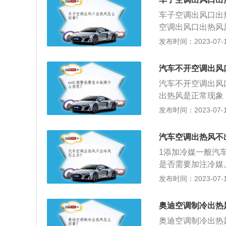
不良，并且还有可
三年了，之后在使
车子空调出风口出
养。空调滤芯是一
媒有严重泄漏现象
空调出风口出热风
中许多的颗粒，这
复。
机散热器及排气系
发布时间：2023-07-17
人员也会造成危害
在关闭空调时仍然
的辐射传播引起，
汽车不开空调出风
也会有热量散发出
汽车不开空调出风
出热风是正常现象
面风吸收发动机散
发布时间：2023-07-17
感觉到出风口在关
为热传导方式的辐
汽车空调出热风不
层板隔着所以也会
1添加冷媒一般汽
是否需要加注冷媒
滑，同时导致传动
发布时间：2023-07-17
洗空调冷凝器冷凝
度过高。4空调定
奥迪空调制冷出热
换。5更换皮带皮
奥迪空调制冷出热
带异响、无助力、