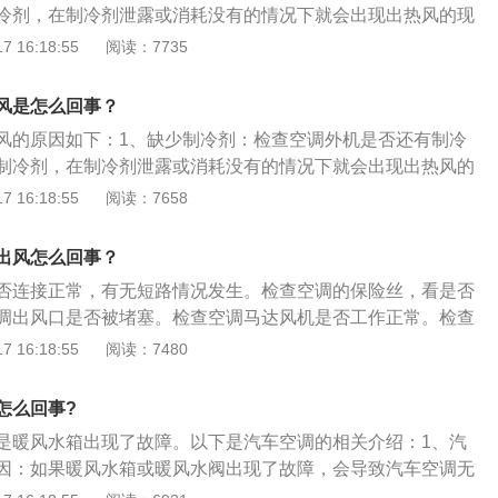
冷剂，在制冷剂泄露或消耗没有的情况下就会出现出热风的现
障：制冷剂足够的情况下检查空调压缩机是否能够正常工作或
 16:18:55
阅读：7735
否有故障。3、热保护导致：检查室外机的出风口感觉下是否
热风有可能是热保护使得压缩机没有工作，从而导致空调设置
风是怎么回事？
制冷的情况。
风的原因如下：1、缺少制冷剂：检查空调外机是否还有制冷
制冷剂，在制冷剂泄露或消耗没有的情况下就会出现出热风的
不工作：到室外机的出风口感觉下是否有热风，如果没那很有
 16:18:55
阅读：7658
压缩机没有工作。从而导致空调设置在制冷，却出现不制冷的
板损坏：看下遥控上的设置模式，如果模式正确，就是四通阀
出风怎么回事？
，建议联系售后维修。
否连接正常，有无短路情况发生。检查空调的保险丝，看是否
调出风口是否被堵塞。检查空调马达风机是否工作正常。检查
查电瓶。以下是更多相关的介绍：1、鼓风机损坏：平常使用
 16:18:55
阅读：7480
的时候，经常能够听到副驾驶底下有嗡嗡的声音传出。这就是
音，风量需求越大鼓风机就要加速抽取空气。所以鼓风机要是
怎么回事?
空气量不足或者不抽空气的现象，无法将风吹出来造成空调不
是暖风水箱出现了故障。以下是汽车空调的相关介绍：1、汽
长期工作风扇内部会沉积很多的灰尘，有可能使内部摩擦增加
因：如果暖风水箱或暖风水阀出现了故障，会导致汽车空调无
。还有一种情况是鼓风机里的电容产生漏电或损坏，造成鼓风
情况后要去检查一下暖风水箱和暖风水阀。汽车空调制热是利