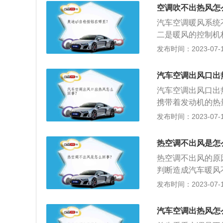
致空调不制冷。3
空调吹不出热风怎
良，并且还有可能
汽车空调暖风系统
即可。空调滤芯是
二是暖风的控制机
气中许多的颗粒，
可能出现的问题:
发布时间：2023-07-17
乘人员也会造成危
环，而外部气温很
热。2、水泵叶轮
汽车空调出风口出
机冷却系统有气阻
汽车空调出风口出
障。如果冷却系统
携带着发动机的热
小水箱的进水管很
汽车空调是汽车空
发布时间：2023-07-17
暖风小水箱。风量
净化装置及控制系
热量吹入到驾驶室
件，对确保安全行
不出来，也会造成
热空调不出风是怎
度、空气清洁度及
理，必要时要及时
热空调不出风的原
坐环境，减少旅途
足够的转速。如果
判断造成汽车暖风
风，应检查暖风箱
两根管都够热，说
发布时间：2023-07-17
否脱落等，排除故
根凉，说明是冷却
胀阀、干燥储液器
汽车空调出热风怎
境，减少旅途疲劳