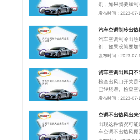
剂，如果就要加制
象。2、压缩机故
发布时间：2023-07-17
者空调压力开关是
有热风，如果没有
汽车空调制冷出热
在制冷，却出现不
汽车空调制冷出热
剂，如果没就要加
现象。2、压缩机
发布时间：2023-07-17
可能是热保护使得
情况。3、电脑主
货车空调出风口不
坏了或电脑板损坏
检查出风口开关是
已经烧毁。检查空
全车配电情况，检
发布时间：2023-07-17
空调，将风量开大
鼓风机在工作的声
空调不出热风出来
损坏，就会发生抽
出现这种情况可能
出风。由于鼓风机
车空调不出热风原
导致线圈过热损坏
法制热。出现这种