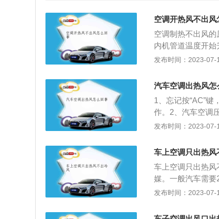
空调开热风不出风
空调制热不出风的
内机管道温度开始
能。2、如果是空
发布时间：2023-07-17
在着损坏和故障问
坏了，节温器损坏
汽车空调出热风怎
太脏，空气滤芯如
1、忘记按“AC”
坏了导致空调不出
作。2、汽车空调
调节出风口的，如
系统，当压缩机外
发布时间：2023-07-17
解决。
止工作。3、缺少
原因。4、水箱及
车上空调只出热风
冷凝器和水箱表面
车上空调只出热风
同，两个热源分别
媒。一般汽车需要
作用就是控制两个
需要加注冷媒。2
发布时间：2023-07-17
进风道，还是通过
脏，传动胶带过松
冷，或者只有少许
致空调不制冷。3
板电机是空调风口
车子空调出风口出