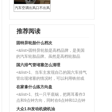
汽车空调出风口不出风
怎么回事
推荐阅读
固特异轮胎什么档次
<&list>固特异轮胎是高档品牌，是美国
的汽车轮胎品牌。虽然是高档轮胎品
牌，但是中高低端的轮胎都有生产，这
国六排气管堵塞怎么清理
也是为了更好的开拓市场。
<&list>1、当车主发现自己的国六车排气
管出现堵塞的情况时，可以利用铁丝或
者是细棍，直接将杂物给取出来，如果
在家拿什么练方向盘
堵塞情况比较严重，也可以采取应急措
<&list>1、找一只平底锅，把两耳看作3
施。 <&list>2、直接利用木棍将所有的
点和9点钟方向，同时在6点钟和12点钟
杂物推到排气管里面的位置处，然后将
方向做一个标记。 <&list>2、双手握住
三元催化器拆解开，就可以将堵塞的东
大众1.8t发动机烧机油