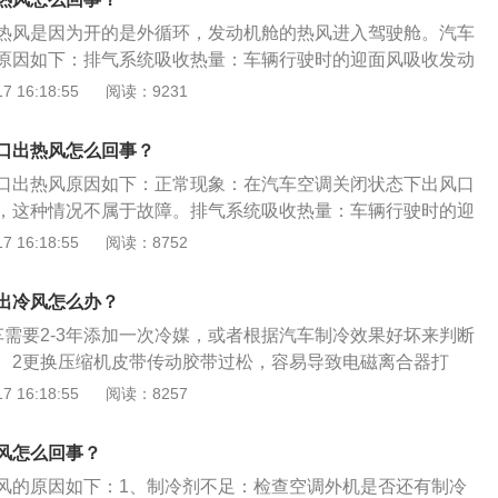
能造成发动机温度过高。4、空调没有定期保养，及时进行保
用过程中发现空调空调不制冷或者不够冷，这说明汽车空调冷
热风是因为开的是外循环，发动机舱的热风进入驾驶舱。汽车
个重要的零部件，必须要定期频繁进行更换。它能过滤掉空气
，一般都是冷凝器存在冷媒泄漏，这就需要找专业侧漏跟修
原因如下：排气系统吸收热量：车辆行驶时的迎面风吸收发动
些颗粒一旦进入车厢内，不仅影响冷却系统性能，而且对驾乘
统的热量后，会从空调分配箱进入车内，因此会感觉到出风口
 16:18:55
阅读：9231
。
有热风。热传导辐射传播引起：另一种情况是因为热传导方式
仪表台中部有一个暖风小水箱，它和风道只有一层板隔着所以
口出热风怎么回事？
来，这也会使空调分配箱内的空气变热。
口出热风原因如下：正常现象：在汽车空调关闭状态下出风口
，这种情况不属于故障。排气系统吸收热量：车辆行驶时的迎
热器及排气系统的热量后，会从空调分配箱进入车内，因此会
 16:18:55
阅读：8752
闭空调时仍然有热风。热传导辐射传播引起：另一种情况是因
射传播引起，仪表台中部有一个暖风小水箱，它和风道只有一
出冷风怎么办？
有热量散发出来，这也会使空调分配箱内的空气变热。
车需要2-3年添加一次冷媒，或者根据汽车制冷效果好坏来判断
。2更换压缩机皮带传动胶带过松，容易导致电磁离合器打
效率下降，从而导致空调不制冷。应更换新的传动皮带。3清
 16:18:55
阅读：8257
器过脏同样会导致空调制冷不良，并且还有可能造成发动机温
期保养空调滤芯是一个重要的零部件，必须要定期频繁进行更
风怎么回事？
带过松，在使用工程中会出现打滑现象，会造成皮带断裂、皮
风的原因如下：1、制冷剂不足：检查空调外机是否还有制冷
空调不良等。需要进行更换。