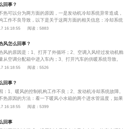
、空调冷凝器过脏，清洗即可。冷凝器过脏会导致空调制冷不
么回事？
造成发动机温度过高。4、空调没有定期保养，及时进行保养
不热可以分为两方面的原因，一是发动机冷却系统异常造成，
一个重要的零部件，必须要定期频繁进行更换。它能过滤掉空
构工作不良导致，以下是关于这两方面的相关信息：冷却系统
这些颗粒一旦进入车厢内，不仅影响冷却系统性能，而且对驾
1、节温器常开或节温器开启过早，使冷却系统过早地进行大循
 16:18:55
阅读：5883
害。
低，冷风很快把防冻液冷却，发动机水温不高，暖风也不会
破损或丢转，使流经暖风小水箱的流量不够,热量不够。3、发动
热风怎么回事？
，气阻导致冷却系统循环不良，造成水温高，暖风不热的故
热风的原因是：1、打开了外循环；2、空调入风经过发动机舱
总有气，很可能是汽缸垫有破损向冷却系统串气所至;如果暖风
量从空调分配箱中进入车内；3、打开汽车的供暖系统导致。
热，而出水管较凉，这种情况应是暖风小水箱有堵塞，应更换
气调节装置的简称，其是由制冷系统、供暖系统、通风和空气
 16:18:55
阅读：5526
控制机构的问题:1、汽车的暖风是利用鼓风机把暖风小水箱的
统组成。汽车空调的作用是：1、为驾驶员创造良好的工作条
，如果风量不够或冷热风分配不好，使暖风小水箱的热量散发
车起到重要作用的通风装置；2、把汽车车厢内的温度、湿
暖风的温度不高。这时先要检查滤清器是否脏污堵塞，进行清
么回事？
空气流动调整和控制在较好的状态；3、为乘员提供舒适的乘
更换。2、检查鼓风机的各挡位运转情况，每个挡位都要达到
因：1、暖风的控制机构工作不良；2、发动机冷却系统故障。
疲劳。
旋钮调整到暖风位置，风量够大，风向也正常，吹出来的是凉
不热原因的方法：看一下暖风小水箱的两个进水管温度，如果
冷热风的控制翻板拉线是否脱落，暖风叶轮是否损坏，翻板是
明是风量控制机构问题；如果两根水管都凉，或者是一根热一
 16:18:55
阅读：5399
障后暖风就会热起来。
系统问题。汽车空调系统主要由压缩机、冷凝器、蒸发器、膨
及管路等部件组成。汽车空调可以为乘员提供舒适的乘坐环
么回事
，为驾驶员创造良好的工作条件，对确保安全行车起到重要作