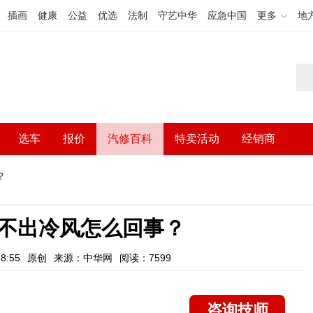
插画
健康
公益
优选
法制
守艺中华
应急中国
更多
地
选车
报价
汽修百科
特卖活动
经销商
？
不出冷风怎么回事？
8:55
原创
来源：中华网
阅读：7599
咨询技师