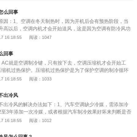
怎么回事
原因：1、空调在冬天制热时，因为开机后会有预热阶段，当
升高以后，空调内机才会开始送风，这是因为空调有防冷风功
调问题的话，就是空调制热相关部件不能正常的进行工作，存
 16:18:55
阅读：1047
题。这种时候就要去4S店请专业人士检测维修了。3、节温器
导致空调不出风，这时就要去4S店更换节温器。4、空气滤芯
么回事
果太脏就容易形成堵塞，去4S店清理空气滤芯。5、暖风按钮
键，AC就是空调制冷键，只有按下去，空调压缩机才会开始工
风，去4S店找专业人士解决。6、空调翻板损坏，空调翻板是
压缩机过热保护。压缩机过热保护是为了保护空调的制冷循环
果空调翻板损坏，热风就不一定去了哪里。去4S店找专业人士
壳的温度异常升高，压缩机上的热保护开关断开，使压缩机停
 16:18:55
阅读：1033
冷媒介质。空调制冷剂的缺失，这也是导致空调不制冷的常见
冷凝器太脏，影响到了散热循环。出现这种情况需要冲洗一下
不出冷风
。5、冷热转换开关故障。汽车制冷与制热所用的热源虽不相
不出冷风的解决办法如下：1、汽车空调缺少冷媒，需添加冷
在两个风箱内，但却共用一个风机和风道，而冷热转换开关的
2至3年添加一次冷媒，或者根据汽车制冷效果好坏来判断是否
热源之间的一个翻板，来决定风机吹出的风是通过暖风水箱吹
、空调压缩机皮带过松，需要更换。压缩机是空调系统的心
 16:18:55
阅读：1012
空调的蒸发箱吹进风道。如果打开汽车空调发现不出风也不制
，容易导致电磁离合器打滑，同时导致传动效率下降，从而导
冷风飘出，说明汽车空调的开关空调翻板电机损坏了，因为翻
、空调冷凝器过脏，清洗冷凝器。冷凝器过脏会导致空调制冷
的总开关，所以损坏了就会阻挡冷气出来。如果汽车购买有两
热风怎么回事？