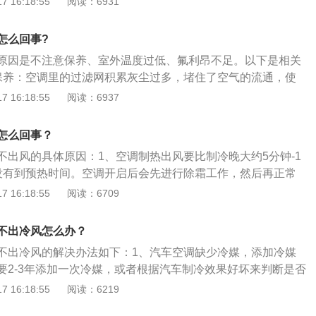
 16:18:55
阅读：6931
这种情况经常发生在电容启动式鼓风机上。通过将风速和风量
2、空调制热原理：通过电热管的加热,直接将电能转化为热
机的声音来进行初步的判断。如果不转或是转速低，就是发生
效率较高,但一般用于柜机等功率较大的单体空调上。
S店或修理厂维修。2、风门、电脑或开关故障。风门在风道里
怎么回事?
成有可能会发生卡住或者断裂的情况。当风门无法打开的时
原因是不注意保养、室外温度过低、氟利昂不足。以下是相关
的空气就无法从出风口流出，出现空调不出风的现象。而空调
保养：空调里的过滤网积累灰尘过多，堵住了空气的流通，使
统的中枢，一旦出现故障任何的操作都无法实现。至于空调开
出，造成制热量不足，就会让人感觉空调制热效果不好甚至没
 16:18:55
阅读：6937
的方式，来控制鼓风机的转速。在日常使用中，过度有力或反
温度过低：室外温度越低，空调就需要消耗越多的电能化霜，
易使旋钮内部的微动开关损坏，导致无法调节风量而出现不出
效果就不理想。3、氟利昂不足：现在大部分空调都是热泵型
怎么回事？
加热型，这两种空调的制热都是利用氟利昂蒸发向室外空气吸
不出风的具体原因：1、空调制热出风要比制冷晚大约5分钟-1
法吸热，空调就不制热。
没有到预热时间。空调开启后会先进行除霜工作，然后再正常
没有打开，或者是四通阀本身卡死，或电控没有输出四通阀电
 16:18:55
阅读：6709
的时候是要加氟，如果空调缺氟，会出现无法工作或者是暂时
要找专业人员及时加氟。4、室内管温传感器可能损坏。
不出冷风怎么办？
不出冷风的解决办法如下：1、汽车空调缺少冷媒，添加冷媒
要2-3年添加一次冷媒，或者根据汽车制冷效果好坏来判断是否
、空调压缩机皮带过松，需要更换。压缩机是空调系统的心
 16:18:55
阅读：6219
，容易导致电磁离合器打滑，同时导致传动效率下降，从而导