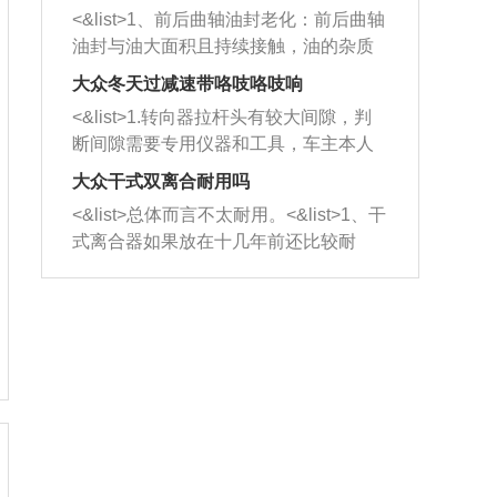
平底锅两耳，然后往左打半圈、一圈、
西取出来。但如果是因为积碳过多引起
<&list>1、前后曲轴油封老化：前后曲轴
一圈半的练习，往右同样也要打相同的
的堵塞，就需要将三元催化器泡在草酸
油封与油大面积且持续接触，油的杂质
圈数。 <&list>3、最后强调要反复练
中进行清洗。 <&list>3、也可以利用清
和发动机内持续温度变化使其密封效果
习，这样就可以形成肌肉记忆，在真实
大众冬天过减速带咯吱咯吱响
洗剂对堵塞的情况得到解决，将清洗剂
逐渐减弱，导致渗油或漏油。<&list>2、
驾驶车辆时，不需要记忆也能打好方
放在燃油箱中，与燃油混合后，车辆启
<&list>1.转向器拉杆头有较大间隙，判
活塞间隙过大：积碳会使活塞环与缸体
向。
动时，就可以和汽油一起进入到燃烧
断间隙需要专用仪器和工具，车主本人
的间隙扩大，导致机油流入燃烧室中，
室，最后形成废气排出，就可以让三元
无法制作，需要将车辆送到修理厂或4s
造成烧机油。<&list>3、机油粘度。使用
大众干式双离合耐用吗
催化器得到清洗，排气管堵塞的情况就
店；<&list>2.车辆半轴套管防尘罩破
机油粘度过小的话，同样会有烧机油现
<&list>总体而言不太耐用。<&list>1、干
能够得到解决。
裂，破裂后会出现漏油现象，使半轴磨
象，机油粘度过小具有很好的流动性，
式离合器如果放在十几年前还比较耐
损严重，磨损的半轴容易损坏，产生异
容易窜入到气缸内，参与燃烧。<&list>
用，但是由于现在的汽车发动机动力输
响；<&list>3.稳定器的转向胶套和球头
4、机油量。机油量过多，机油压力过
出越来越高，使得干式离合器散热不足
老化，一般是使用时间过长造成的。解
大，会将部分机油压入气缸内，也会出
的缺陷也逐渐暴露出来。<&list>2、由于
决方法是更换新的质量好的转向橡胶套
现烧机油。<&list>5、机油滤清器堵塞：
干式双离合的工作环境暴露在空气中，
和球头。
会导致进气不畅，使进气压力下降，形
而离合器的散热也是通离合器罩上面的
成负压，使机油在负压的情况下吸入燃
几个小孔来进行散热。但是在行驶过程
烧室引起烧机油。<&list>6、正时齿轮或
中变速箱需要换挡，就不得不使得离合
链条磨损：正时齿轮或链条的磨损会引
器频繁工作。<&list>3、长时间的低速行
起气阀和曲轴的正时不同步。由于轮齿
驶以及过于频繁的启停，导致离合器的