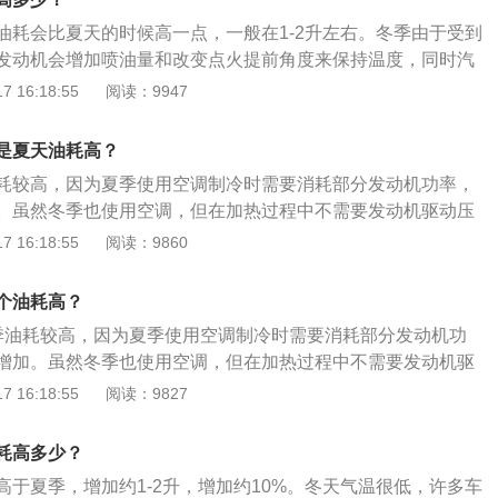
一部分发动机功率来带动压缩机工作，会导致油耗增加。2、
气温低，会导致轮胎内的气压降低，让轮胎与路面的滚动阻力
油耗会比夏天的时候高一点，一般在1-2升左右。冬季由于受到
天油耗比夏天油耗高些。冬季由于受到流动空气的影响，发动
高。
发动机会增加喷油量和改变点火提前角度来保持温度，同时汽
改变点火提前角度来保持温度，同时汽油的热效率也远不如热
如热天。车内热风导致发动机额外做功。冬天使用车内空调，
 16:18:55
阅读：9947
低，开热风必然要增加油耗。夏季空调节油使用技巧：1、调
吹冷风时更耗油。理论上讲，热风不会启动空调压缩机，只是
于冷空气密度比热空气大，利用冷空气下沉，热空气上升原理
热气送入驾驶室，从而使室内升温。从表面上看，许多人觉得
调节至冲向车顶吹。这样可以在车内快速形成冷空气的对流循
是夏天油耗高？
也要产生，并没有额外的能耗，也不会额外耗油。其实，发动
，使车内温度快速降低。2、将空调温度调节至25度左右：最
耗较高，因为夏季使用空调制冷时需要消耗部分发动机功率，
可以使驾驶室变暖，但如果热气不足不能达到设定温度时，发
24-28度，温度过低会对关节造成影响。过低的温度也会使压
。虽然冬季也使用空调，但在加热过程中不需要发动机驱动压
来产生更多热能，好供给驾驶室温度要求，这时就要额外耗
鼓风机也会处于高档风位，油耗量会加大。3、定期更换空调
油耗没有夏季高。夏季气温较高，空气中的氧含量会降低，这
 16:18:55
阅读：9860
如夏天。冬季油耗高的一个主要原因，是气温造成汽油的热效
运行过程中，很多灰尘、棉絮会经过空调滤网堆积到蒸发器上
的原因之一。冬季空调使用不当也会导致发动机油耗增加。冬
，发动机工作时需要维持在一个正常的温度环境内，大致是80
率进而使空调制冷效率降低。当发现车内空调制冷效果不佳时
，建议不要打开空调。正常驾驶10至20分钟后再打开空调。在
度。如果温度过高，发动机的冷却系统会自动增加水循环速度，增
个油耗高？
网。
开空调将减缓发动机温升，从而增加燃油消耗。
的热量；反之，则减少冷却水的循环速度，保持必要温度。这
季油耗较高，因为夏季使用空调制冷时需要消耗部分发动机功
的冷却原理，冬季发动机需要的是保温而不是散热。由于受到
增加。虽然冬季也使用空调，但在加热过程中不需要发动机驱
发动机的温度不容易保持在80摄氏度左右，会增加喷油量，改
季的油耗没有夏季高。2、夏季气温较高，空气中的氧含量会
 16:18:55
阅读：9827
来保持温度。同时，冷天汽油的热效率也大大不如夏天，这些因
油耗增加的原因之一。夏天开车时，汽车空调几乎每天都在使
气时汽车的油耗比其他季节高。
开车窗。汽车空调冷却时，发动机带动压缩机运转。此时，压
耗高多少？
冷剂并将制冷剂输送至蒸发箱。制冷剂可膨胀并吸收热量以冷
高于夏季，增加约1-2升，增加约10%。冬天气温很低，许多车
却后的蒸发箱可对风机吹来的风进行冷却，使汽车空调出风口