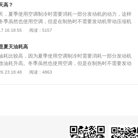
冬天是需要热车的，热车主要的目的是让机油达到正常的工作
天高？
发挥其作用。正确的热车方式不是原地怠速，而是让发动机保
天，夏季使用空调制冷时需要消耗一部分发动机的动力，这样
行驶，待到水温达到正常工作状态以后再加速行驶。这样做不
冬季虽然也使用空调，但是在制热时不需要发动机带动压缩机
进变速箱油的流动性，并且还可以有效减少积碳的产生。
较高，所以空气中的氧含量会降低，这也是导致夏季油耗升高
 16:18:55
阅读：5157
节油方法：缓慢加速匀速行驶有利于油耗；正确换挡能节约燃
约燃油的关键：汽车在不同的挡位行驶时，燃料消耗率最低时
是夏天油耗高
速，当道路条件良好时，汽车载重量轻时，经济车速可稍高
油耗比较高，因为夏季使用空调制冷时需要消耗一部分发动机
，汽车载重量大时，经济车速适当降低。
致油耗升高。冬季虽然也使用空调，但是在制热时不需要发动
，所以冬季油耗不如夏季油耗高。夏季温度比较高，所以空气
 23:18:48
阅读：4863
，这也是导致夏季油耗升高的原因之一。在夏季开车时几乎每
调，有些车友还会开窗。汽车空调在制冷时发动机会带动压缩
机可以不断压缩制冷剂，并将制冷剂输送到蒸发箱内，制冷剂
断膨胀吸热冷却蒸发箱。被冷却的蒸发箱可以冷却鼓风机吹来
调的出风口就可以吹出冷风了。汽车空调在制热时发动机内的
暖风水箱，此时鼓风机吹来的风也会经过暖风水箱，这样汽车
以吹出暖风了。如果在冬季时使用空调不当，也会导致发动机
刚启动发动机时建议不要打开空调，应该在正常行驶10到20分
刚启动发动机时打开空调会导致发动机升温速度变慢，这样会