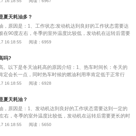
 16:18:55
阅读：6967
变得越粘稠，发动机运行阻力加大势必会额外浪费更多的发动
夏季油耗高。2、冬天油耗增加的原因：如果在冬季时使用空
耗增加。暖风系统：汽车暖风是来自于发动机冷却液温度，发
发动机油耗升高。在冬季刚启动发动机时建议不要打开空调，
热车时间变长，油耗相应变大。
是夏天耗油多？
到20分钟后再打开空调。
油，原因是：1、工作状态:发动机达到良好的工作状态需要达
般在90度左右，冬季的室外温度比较低，发动机在运转后需要
2、汽油燃烧:汽车的行驶离不开汽油的燃烧，汽油中多少会夹
 16:18:55
阅读：6959
期的积累就会在发动机表面形成一定的积碳油泥，容易导致启
尾气超标等问题。3、冬天热车主要目的:让机油达到正常的工
高吗?
地发挥其作用。正确的热车方式不是原地怠速，而是让发动机
高。以下是冬天油耗高的原因介绍：1、热车时间长：冬天的
速行驶。
肯定会长一点，同时热车时候的燃油利用率肯定低于正常行
耗变高的因素，并不是主要原因。2、冷启动耗油更多：冬天
 16:18:55
阅读：6928
比夏天时候低，在发动机达到正常工作温度的这段时间内，冬
带走更多的能量，也就需要更多的燃油燃烧。3、发动机需要
是夏天耗油？
：发动机有个正常的工作温度85℃~105℃，如果温度低，就会
油，原因是：1、发动机达到良好的工作状态需要达到一定的
喷油量，所以冬天做一些增加车内通风的动作(比如开窗)都容
度左右，冬季的室外温度比较低，发动机在运转后需要更长的时
的行驶离不开汽油的燃烧，汽油中多少会夹杂着些许杂质，长
 16:18:55
阅读：5650
动机表面形成一定的积碳油泥，容易导致启动困难、怠速高、