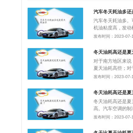
汽车冬天耗油多还
汽车冬天耗油多。
机油粘度高，发动
烧就被排出，没有
发布时间：2023-07-17
增加喷油量；2、
定的温度，发动机
冬天油耗高还是夏
求，这就需要额外
对于南方地区来说
闲置在原地很久,
夏天油耗高些；对
轮胎压力降低：北
因：1、热效率下
发布时间：2023-07-17
动阻力，自然会增
低，导致汽油雾化
车速能够帮助到车
有效功，所以发动
当车起动时要尽量
冬天油耗高还是夏
热风导致发动机额
步，这样不会伤车
冬天油耗高还是夏
气送入驾驶室，从
避免部分能量的消
高。汽车空调的制
油。事实上，如果
可以先开车窗等待
制冷剂输送到蒸发
发布时间：2023-07-17
多热能，好提供给
体，所以我们每次
以后的蒸发箱可以
方冬天早晨很多人
使用空调加热时不
原地怠速热车会增
冬天比夏天油耗要