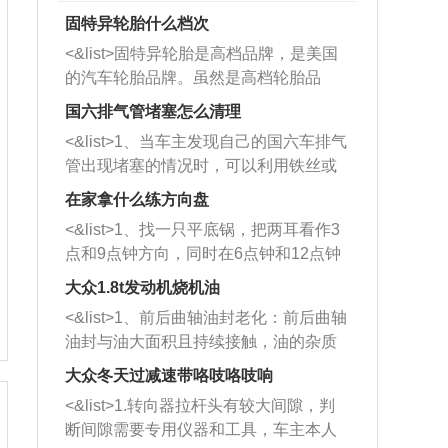
固特异轮胎什么档次
<&list>固特异轮胎是高档品牌，是美国
的汽车轮胎品牌。虽然是高档轮胎品
牌，但是中高低端的轮胎都有生产，这
国六排气管堵塞怎么清理
也是为了更好的开拓市场。
<&list>1、当车主发现自己的国六车排气
管出现堵塞的情况时，可以利用铁丝或
者是细棍，直接将杂物给取出来，如果
在家拿什么练方向盘
堵塞情况比较严重，也可以采取应急措
<&list>1、找一只平底锅，把两耳看作3
施。 <&list>2、直接利用木棍将所有的
点和9点钟方向，同时在6点钟和12点钟
杂物推到排气管里面的位置处，然后将
方向做一个标记。 <&list>2、双手握住
三元催化器拆解开，就可以将堵塞的东
大众1.8t发动机烧机油
平底锅两耳，然后往左打半圈、一圈、
西取出来。但如果是因为积碳过多引起
<&list>1、前后曲轴油封老化：前后曲轴
一圈半的练习，往右同样也要打相同的
的堵塞，就需要将三元催化器泡在草酸
油封与油大面积且持续接触，油的杂质
圈数。 <&list>3、最后强调要反复练
中进行清洗。 <&list>3、也可以利用清
和发动机内持续温度变化使其密封效果
习，这样就可以形成肌肉记忆，在真实
大众冬天过减速带咯吱咯吱响
洗剂对堵塞的情况得到解决，将清洗剂
逐渐减弱，导致渗油或漏油。<&list>2、
驾驶车辆时，不需要记忆也能打好方
放在燃油箱中，与燃油混合后，车辆启
<&list>1.转向器拉杆头有较大间隙，判
活塞间隙过大：积碳会使活塞环与缸体
向。
动时，就可以和汽油一起进入到燃烧
断间隙需要专用仪器和工具，车主本人
的间隙扩大，导致机油流入燃烧室中，