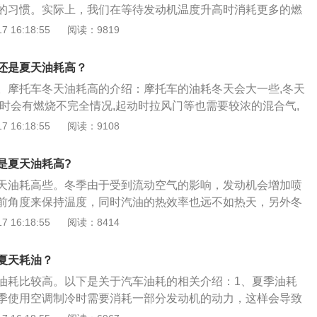
的习惯。实际上，我们在等待发动机温度升高时消耗更多的燃
车空调加热时，发动机中的高温冷却液将流经暖风箱。此时，
的工作环境温度要求为80-90度，但冬季温度较低，为保持此
 16:18:55
阅读：9819
会通过暖风箱，使暖风从汽车空调出风口吹出。4、冬季空调
加燃油喷射并消耗更多燃油。此外，冬季机油流动性差，发动
发动机油耗增加。冬季发动机刚起动时，建议不要打开空调。
油来维持蓄电池功率，燃油消耗量通常会增加1-2升。如果增幅
0分钟后，应打开空调。在发动机刚起动时打开空调将减缓发动机
还是夏天油耗高？
，车主还应注意检查车辆。
油消耗。
。摩托车冬天油耗高的介绍：摩托车的油耗冬天会大一些,冬天
车时会有燃烧不完全情况,起动时拉风门等也需要较浓的混合气,
沉一些,这些都会增加油耗。摩托车冬天油耗高的原因：摩托车
 16:18:55
阅读：9108
有多种，比如冬天气温低，冷车起动和预热需要更浓的混合
，低温和冷车时燃烧不好，作功效率低，有些未经充分燃烧的
是夏天油耗高?
费掉，以及因低温造成的车上行走系统部分间隙紧阻力大等，
天油耗高些。冬季由于受到流动空气的影响，发动机会增加喷
，使摩托车比平时耗油量更大。
前角度来保持温度，同时汽油的热效率也远不如热天，另外冬
必然要增加油耗。冬天汽车油耗高的原因：汽油雾化不好：温度
 16:18:55
阅读：8414
汽油达不到最佳雾化效果，从而引起燃烧不充分。热车时间
动机从启动到正常的工作温度所需时间更长，热车发动机电脑
夏天耗油？
令喷油器多喷油，从而加快热车时间。进气歧管和气门积碳过
油耗比较高。以下是关于汽车油耗的相关介绍：1、夏季油耗
油器喷出的汽油一部分吸附在积碳上，大大降低混合器浓度，
季使用空调制冷时需要消耗一部分发动机的动力，这样会导致
显。机油和齿轮油等传动机构润滑油流动性变差：温度越低车
然也使用空调，但是在制热时不需要发动机带动压缩机运行，