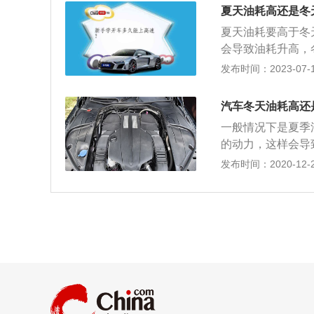
尾气超标等问题。
夏天油耗高还是冬
温度，从而更好地
夏天油耗要高于冬
持一个较低的转速
会导致油耗升高，
但节省燃油还能促
运行，夏季温度比
发布时间：2023-07-17
的原因之一。汽车
油；经济车速是节
汽车冬天油耗高还
的车速称为经济车
一般情况下是夏季
点，而道路条件差
的动力，这样会导
机带动压缩机运行
发布时间：2020-12-26
中的氧含量会降低
天都会使用汽车空
机运行，此时压缩
在蒸发箱内可以不
的风，这样汽车空
高温冷却液会流经
空调的出风口就可
油耗升高。在冬季
钟后再打开空调。