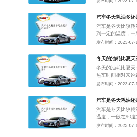
发布时间：2023-07-17
上的润滑油液就会
所以冬季油耗不如
机功率从而引起油
调不当，也会导致
动机热量被带走，
汽车冬天耗油多还
应该在正常行驶10
汽车是冬天比较耗
到一定的温度，一
更长的时间运行。
发布时间：2023-07-17
杂着些许杂质，长
动困难、怠速高、
冬天的油耗比夏天
作温度，从而更好
冬天的油耗比夏天
保持一个较低的转
热车时间相对来说
驶，这只是一个油
发布时间：2023-07-17
的冷却水温度肯定
天的冷却水肯定会
汽车是冬天耗油还
更多的油耗来保温
汽车是冬天比较耗
通知车载电脑增加
温度，一般在90
易增加油耗。
间运行；2、汽车
发布时间：2023-07-17
期的积累就会在发