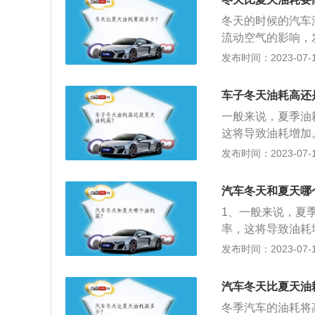
制冷时，需要消耗
压降低：北方冬天
冬天的时候的汽车
不开空调的话，冬
增加，油耗就会变
流动空气的影响，
机会增加喷油量和
油的热效率也远不
发布时间：2023-07-17
天，另外冬天气温
吹热风的要比夏天
节空调出风口：由
把发动机水箱上的
可以将空调出风口
车子冬天油耗高还
这个热气即使不用
环，提高制冷效率
一般来说，夏季油
机水箱的热气确实
适宜人体的温度是
这将导致油耗增加
动机就要额外做功
缩机不停的运转，
缩机，因此冬季的
发布时间：2023-07-17
油。汽油热效率不
滤网：由于空调在
也是夏季油耗增加
率降低。一般来讲
影响蒸发器工作效
季发动机刚起动时
摄氏度-90摄氏
汽车冬天和夏天哪
应考虑更换空调滤
发动机刚起动时打
加散热，带走多余
1、一般来说，夏
也是发动机最基本
率，这将导致油耗
流动空气的影响，
动压缩机，因此冬
发布时间：2023-07-17
变“点火提前角”
降低，这也是夏季
素使得冬季寒冷天
用，有些车手会打
汽车冬天比夏天油
缩机可连续压缩制
冬季汽车的油耗将
却蒸发箱。3、冷