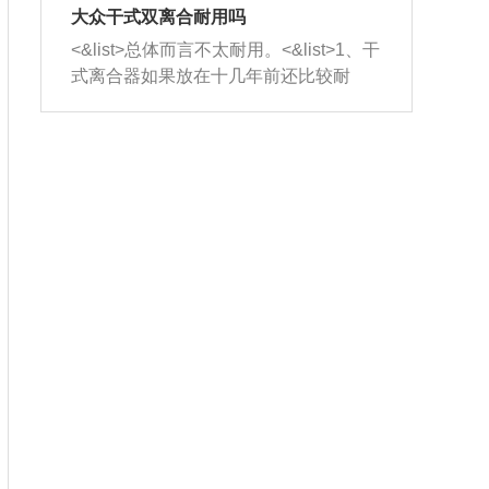
室，最后形成废气排出，就可以让三元
无法制作，需要将车辆送到修理厂或4s
造成烧机油。<&list>3、机油粘度。使用
大众干式双离合耐用吗
催化器得到清洗，排气管堵塞的情况就
店；<&list>2.车辆半轴套管防尘罩破
机油粘度过小的话，同样会有烧机油现
<&list>总体而言不太耐用。<&list>1、干
能够得到解决。
裂，破裂后会出现漏油现象，使半轴磨
象，机油粘度过小具有很好的流动性，
式离合器如果放在十几年前还比较耐
损严重，磨损的半轴容易损坏，产生异
容易窜入到气缸内，参与燃烧。<&list>
用，但是由于现在的汽车发动机动力输
响；<&list>3.稳定器的转向胶套和球头
4、机油量。机油量过多，机油压力过
出越来越高，使得干式离合器散热不足
老化，一般是使用时间过长造成的。解
大，会将部分机油压入气缸内，也会出
的缺陷也逐渐暴露出来。<&list>2、由于
决方法是更换新的质量好的转向橡胶套
现烧机油。<&list>5、机油滤清器堵塞：
干式双离合的工作环境暴露在空气中，
和球头。
会导致进气不畅，使进气压力下降，形
而离合器的散热也是通离合器罩上面的
成负压，使机油在负压的情况下吸入燃
几个小孔来进行散热。但是在行驶过程
烧室引起烧机油。<&list>6、正时齿轮或
中变速箱需要换挡，就不得不使得离合
链条磨损：正时齿轮或链条的磨损会引
器频繁工作。<&list>3、长时间的低速行
起气阀和曲轴的正时不同步。由于轮齿
驶以及过于频繁的启停，导致离合器的
或链条磨损产生的过量侧隙，使得发动
温度不断升高，而低速行驶时空气流动
机的调节无法实现：前一圈的正时和下
效率不高，无法将离合器中的热量有效
一圈可能就不一样。当气阀和活塞的运
的带走，导致离合器内部的温度不断升
动不同步时，会造成过大的机油消耗。
高，加速离合器的磨损。
解决方法：更换正时齿轮或链条。<&list
>7、内垫圈、进风口破裂：新的发动机
设计中，经常采用各种由金属和其他材