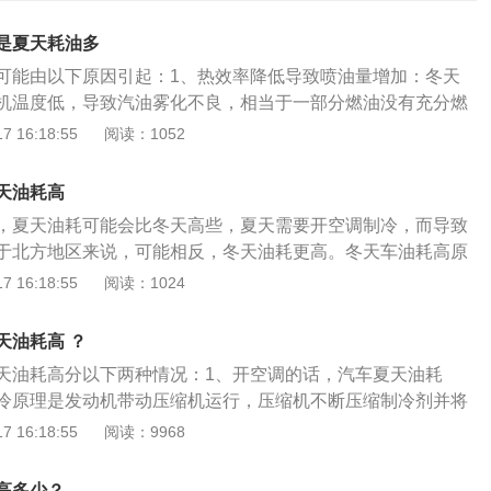
是夏天耗油多
可能由以下原因引起：1、热效率降低导致喷油量增加：冬天
机温度低，导致汽油雾化不良，相当于一部分燃油没有充分燃
有效的转化功。因此，为了保证发动机原有的输出功率，必须
 16:18:55
阅读：1052
汽车里的热空气使发动机做额外的工作：热空气不足以达到设
就要做额外的功来产生更多的热能，才能满足驾驶室的温度要
天油耗高
的油耗；3、热车时间太长:因为气温低，暖车需要很长时间。
，夏天油耗可能会比冬天高些，夏天需要开空调制冷，而导致
热车除了增加油耗，还会增加积碳，损坏三元催化转化器；4、
于北方地区来说，可能相反，冬天油耗更高。冬天车油耗高原
方冬季气温低，会导致轮胎内气压降低，增加轮胎与路面的滚
降导致喷油量增加：冬季由于机油黏稠度高，同时发动机温度
 16:18:55
阅读：1024
加油耗。汽车省油小办法：1、在行车的过程中，保持合理的
差，相当于一部分燃油未经充分燃烧就被排出去了，没有转化
主省油。最省油的状态是时速60-80公里的匀速直线行驶。2、
机为保证原有的输出功率，则必须增加燃油喷射量；2、车内
避免延长发动机的升温时间；3、起步时挂低档，轻踩油门起
天油耗高 ？
外做功：热风不会启动空调压缩机，只是将发动机水箱上的热
还节省油量；4、在通过交叉路、下坡时提前抬起油门，可以
天油耗高分以下两种情况：1、开空调的话，汽车夏天油耗
而使室内升温。表面上看并没有额外的能耗，也不会额外耗
耗；5、夏天行车开空调是不可避免的，在空调开启之前我们
冷原理是发动机带动压缩机运行，压缩机不断压缩制冷剂并将
热气不足达不到设定的温度时，发动机就要额外做功来产生更
车内高温散去后再开启空调；6、汽油是一种很容易挥发的液
箱内。制冷剂在蒸发箱内不断膨胀吸热并将蒸发箱冷却，冷却
 16:18:55
阅读：9968
驾驶室温度要求，这时就要额外耗油；3、热车时间过长：北
在加完油应该要去检查油箱盖是否拧紧。
将鼓风机吹来的风冷却并通过空调口输送到汽车车厢内。冬天
都习惯先热车，因为气温低，所以热车的时间比较长。长时间
需要发动机驱动压缩机，只是利用发动机余热。夏天使用空调
加油耗之外，还会增加积碳、伤害三元催化器等；4、轮胎气
高多少？