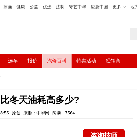
插画
健康
公益
优选
法制
守艺中华
应急中国
更多
地
选车
报价
汽修百科
特卖活动
经销商
?
比冬天油耗高多少?
8:55
原创
来源：中华网
阅读：7564
咨询技师