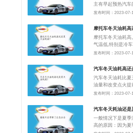
主有早起预热汽车
吹出冷空气。当汽
油。此外，发动机
发布时间：2023-07-17
鼓风机吹来的风也
温度，发动机将增
使用不当也会导致
机需要燃烧更多燃
正常驾驶10至2
摩托车冬天油耗高
过大并超过正常值
温升，从而增加燃
摩托车冬天油耗高
气温低,特别是冷
冬天时车也会显得
发布时间：2023-07-17
冬天油耗高的原因
气，预热时间更长
汽车冬天油耗高还
燃油混合气排出浪
汽车冬天油耗比夏
这些都会增加油耗
油量和改变点火提
天气温低,开热风
发布时间：2023-07-17
过低喷油器喷出的
长：温度过低，发
汽车冬天耗油还是
会根据水温信号命
一般情况下是夏季
多：积碳过多让喷
高的原因：因为夏
尤其在冬季尤为明
油耗升高。冬季虽