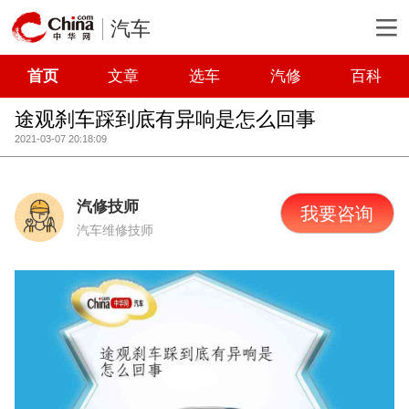
汽车
首页
文章
选车
汽修
百科
途观刹车踩到底有异响是怎么回事
2021-03-07 20:18:09
汽修技师
我要咨询
汽车维修技师