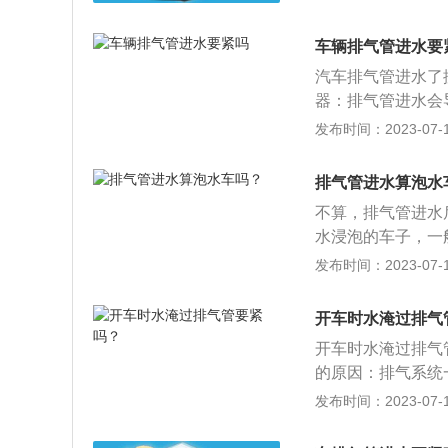
导致车辆故障不工
发动机进气口在车
车辆排气管进水要
的，车子快了，水
汽车排气管进水了
那么排气管进不进
器：排气管进水会
是需要被注意的。
排除积水，以免水
发布时间：2023-07-17
进气口进水，那么
门，用排气就能将
挡，因为一挡扭矩
气不畅会导致发动
扭矩能够帮助车辆
排气管进水算泡水
熄火：这种情况不
在一些积水路面涉
不算，排气管进水
遇到较深的涉水区
离合配合不当导致
水浸泡的车子，一
驶。虽然可能不会
要轻易涉水行驶。
椅，车身底部部件
发布时间：2023-07-17
最怕的不是排气管
易造成短路，起火
机的。它真正害怕
半泡水车：水位超
辆。但当油、气、
开车时水淹过排气
子，或是仪表盘板
开车时水淹过排气
的原因：排气系统
催化器以及消音器
发布时间：2023-07-17
机相连，其位置相
时，水并不能进入