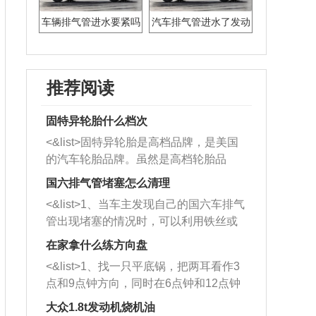
车辆排气管进水要紧吗
汽车排气管进水了发动
机会进水吗
推荐阅读
固特异轮胎什么档次
<&list>固特异轮胎是高档品牌，是美国
的汽车轮胎品牌。虽然是高档轮胎品
牌，但是中高低端的轮胎都有生产，这
国六排气管堵塞怎么清理
也是为了更好的开拓市场。
<&list>1、当车主发现自己的国六车排气
管出现堵塞的情况时，可以利用铁丝或
者是细棍，直接将杂物给取出来，如果
在家拿什么练方向盘
堵塞情况比较严重，也可以采取应急措
<&list>1、找一只平底锅，把两耳看作3
施。 <&list>2、直接利用木棍将所有的
点和9点钟方向，同时在6点钟和12点钟
杂物推到排气管里面的位置处，然后将
方向做一个标记。 <&list>2、双手握住
三元催化器拆解开，就可以将堵塞的东
大众1.8t发动机烧机油