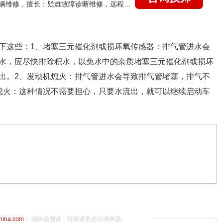
国家认证的汽车维修技师，15年德美日等各系车辆维修，擅长：疑难故障诊断维修，远程维修技术指导
下这些：1、堵塞三元催化剂或损坏氧传感器：排气管进水会
水，应尽快排除积水，以免水中的杂质堵塞三元催化剂或损坏
出。2、发动机熄火：排气管进水会导致排气管堵塞，排气不
熄火：这种情况不需要担心，只要水流出，就可以继续启动车
china.com
）编辑或翻译，转载请务必注明来源。