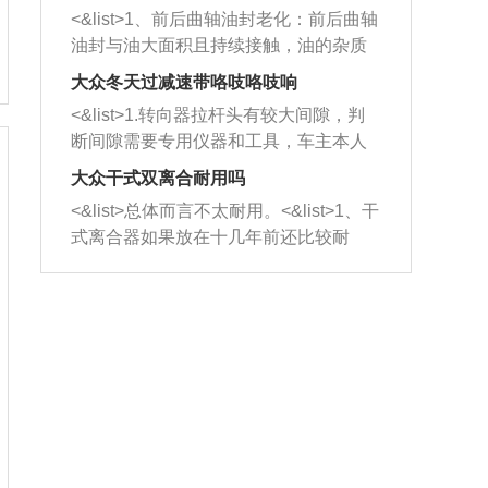
平底锅两耳，然后往左打半圈、一圈、
西取出来。但如果是因为积碳过多引起
<&list>1、前后曲轴油封老化：前后曲轴
一圈半的练习，往右同样也要打相同的
的堵塞，就需要将三元催化器泡在草酸
油封与油大面积且持续接触，油的杂质
圈数。 <&list>3、最后强调要反复练
中进行清洗。 <&list>3、也可以利用清
和发动机内持续温度变化使其密封效果
习，这样就可以形成肌肉记忆，在真实
大众冬天过减速带咯吱咯吱响
洗剂对堵塞的情况得到解决，将清洗剂
逐渐减弱，导致渗油或漏油。<&list>2、
驾驶车辆时，不需要记忆也能打好方
放在燃油箱中，与燃油混合后，车辆启
<&list>1.转向器拉杆头有较大间隙，判
活塞间隙过大：积碳会使活塞环与缸体
向。
动时，就可以和汽油一起进入到燃烧
断间隙需要专用仪器和工具，车主本人
的间隙扩大，导致机油流入燃烧室中，
室，最后形成废气排出，就可以让三元
无法制作，需要将车辆送到修理厂或4s
造成烧机油。<&list>3、机油粘度。使用
大众干式双离合耐用吗
催化器得到清洗，排气管堵塞的情况就
店；<&list>2.车辆半轴套管防尘罩破
机油粘度过小的话，同样会有烧机油现
<&list>总体而言不太耐用。<&list>1、干
能够得到解决。
裂，破裂后会出现漏油现象，使半轴磨
象，机油粘度过小具有很好的流动性，
式离合器如果放在十几年前还比较耐
损严重，磨损的半轴容易损坏，产生异
容易窜入到气缸内，参与燃烧。<&list>
用，但是由于现在的汽车发动机动力输
响；<&list>3.稳定器的转向胶套和球头
4、机油量。机油量过多，机油压力过
出越来越高，使得干式离合器散热不足
老化，一般是使用时间过长造成的。解
大，会将部分机油压入气缸内，也会出
的缺陷也逐渐暴露出来。<&list>2、由于
决方法是更换新的质量好的转向橡胶套
现烧机油。<&list>5、机油滤清器堵塞：
干式双离合的工作环境暴露在空气中，
和球头。
会导致进气不畅，使进气压力下降，形
而离合器的散热也是通离合器罩上面的
成负压，使机油在负压的情况下吸入燃
几个小孔来进行散热。但是在行驶过程
烧室引起烧机油。<&list>6、正时齿轮或
中变速箱需要换挡，就不得不使得离合
链条磨损：正时齿轮或链条的磨损会引
器频繁工作。<&list>3、长时间的低速行
起气阀和曲轴的正时不同步。由于轮齿
驶以及过于频繁的启停，导致离合器的