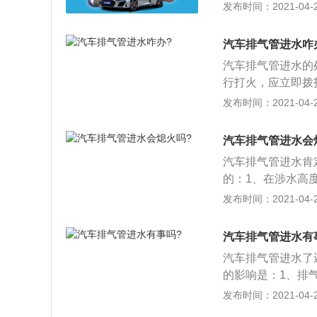
是俗称的憋灭了而
发布时间：2021-04-28
动了；2、通常汽
低相似，若水位已
汽车排气管进水咋
这个时候就不能启
汽车排气管进水的
应该及时拨打求助
行打火，应立即拨
可以检查电子系统
发布时间：2021-04-28
机，避免熄火现象
理厂进行维修，排
汽车排气管进水会
作。
汽车排气管进水肯
的：1、在涉水高
气不畅从而会导致
发布时间：2021-04-28
果是涉水位置比较
3、这个时候则不
汽车排气管进水有
较大的故障，需要
汽车排气管进水了
的影响是：1、排
水，应尽快排除积
发布时间：2021-04-28
要加大油门，用排