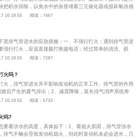
快把积水排除，以免水中的杂质堵塞三元催化器或损坏氧传感
油门，用排气将水喷出即可。以下是雨天行车的注意事项：
 16:18:55
阅读：7467
论道路宽窄、路面状况好坏，雨中开车减速慢行，随时注意观
，提前做好采取各种应急措施的心理准备。雨天的能见度低，
车距离等应急性能也会有所减低，所以要提前减速，留足处理
下是排气管进水的应急措施：一、不强行打火：遇到排气管进
，确保安全。2、保持车距：雨天行驶视野受阻，要注意保持
要强行打火，应该直接拨打救援电话；经过简单的清洗、烘
察前后车距，增加安全距离。特别要远离大车，一是会阻挡视
常工作，修理费用也比较低廉仅几百元，保险公司容易理赔。
 16:18:55
阅读：7287
过的积水小车未必能通过，且大车容易溅起水浪，干扰小车行
察前面的车是否能通过。如果水深超过半个车轮，最好不要强
开雾灯：雨天要充分利用雾灯增强驾车的安全性，必要时打开
急行：紧走沙子、慢走水。急行中，车轮带起的水波也容易进
可以让后面车辆时刻注意到前方的动态。4、熄火不可再重
打火吗？
熄火。
雨的天气，有些路段会在很短的时间内严重积水，如果不得已
打火，排气管进水并不影响发动机的正常工作。排气管的作用
低档位匀速通过。如果车辆在行进中熄火，千万不要尝试再次
燃烧后产生的废气排出；2、减震降噪，延长排气消声系统寿
能会导致发动机报废。车辆熄火后应当及时联系专修店，经维
注意事项是：1、不要长时间大负荷低挡位行驶，会对发动机
 16:18:55
阅读：5733
辆确定没有问题后才可以再次启动。
；2、避免长时间原地高转速轰油门；3、冬季冷车启动时关闭
，热车后将阻风门及时打开；4、禁止在发动机和消声器前方
火吗?
物品会影响发动机及消声器的散热。
也要看涉水的高度，具体如下：1、看熄火原因，排气管涉水
，排气不畅会导致发动机熄火，但此时发动机未必会进水，只