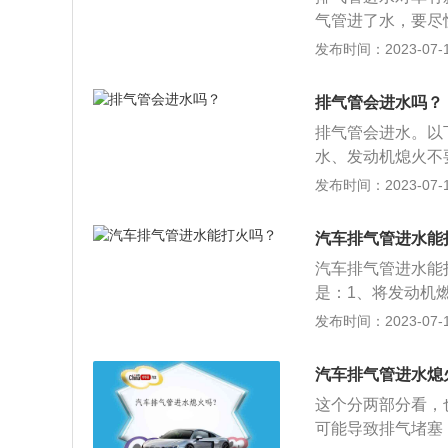
气管进了水，要尽
器，排水只要加大
发布时间：2023-07-17
1、减速慢行：无
察前后车辆的距离
排气管会进水吗？
视野差，车辆的刹
排气管会进水。以
情况的时间和空间
水、发动机熄火不
车辆距离，随时观
干，发动机即会正
发布时间：2023-07-17
线；二是大车能通
二、注意观察：观
驶。3、雨天行驶
行通过。三、不要
危险警示灯，这样
汽车排气管进水能
入排气管，使车辆
启：遇到大雨或暴
汽车排气管进水能
要涉水，应当利用
是：1、将发动机
启动，盲目启动可
命。排气管保养的
发布时间：2023-07-17
修人员现场检查车
及消声器造成损害
阻风门启动发动机
汽车排气管进水熄
加装挡风板或装饰
这个分两部分看，
可能导致排气堵塞