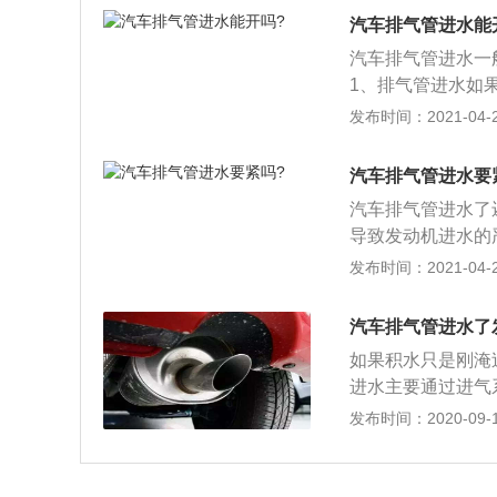
会导致发动机熄火
汽车排气管进水能
那么只要水流出，
汽车排气管进水一
1、排气管进水如
水，要尽快把积水
发布时间：2021-04-28
的话只要加大油门
塞，排气不畅会导
汽车排气管进水要
而已，这种情况是
汽车排气管进水了
3、如果遇到排气
导致发动机进水的
中的杂质堵塞三元
发布时间：2021-04-28
喷出；2、排气管
发动机可能还没有
汽车排气管进水了
就可以继续启动车
如果积水只是刚淹
进水主要通过进气
过排气管，也不会
发布时间：2020-09-10
则上是建议不要再
过程中仔细查看水
况，由此来判断是