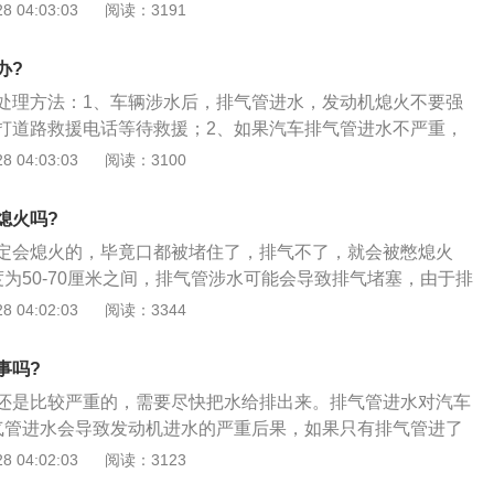
已，这种情况不需要担心，只要等水流出之后，就可以继续启
 04:03:03
阅读：3191
车的涉水高度是50-70公分区间，排气歧管的位置与进气歧管高
经超过了这个高度，说明水可能已经从排气歧管进入到缸内，
办?
动车辆了；3、如果出现熄火现象，千万不要立即重新启动，
处理方法：1、车辆涉水后，排气管进水，发动机熄火不要强
电话，等专业人士来处理。
打道路救援电话等待救援；2、如果汽车排气管进水不严重，
，将发动机中的一些水排出，然后安装火花塞，以启动发动
 04:03:03
阅读：3100
；3、如果车辆涉水严重需要道路救援车辆把车辆送到汽车修
气管进水则需要经过简单的清洗、烘干后，发动机即可正常工
熄火吗?
定会熄火的，毕竟口都被堵住了，排气不了，就会被憋熄火
度为50-70厘米之间，排气管涉水可能会导致排气堵塞，由于排
发动机熄火，只要等水流出之后，就可以继续启动；2、但如
 04:02:03
阅读：3344
高，超过70厘米，则说明水可能已经从排气芭蕉进入到缸内；
能再次启动车辆了，这时再次启动车辆很容易导致发动机出现
事吗?
及时拨打电话求助。
还是比较严重的，需要尽快把水给排出来。排气管进水对汽车
气管进水会导致发动机进水的严重后果，如果只有排气管进了
水，以免水中的杂质堵塞三元催化剂或损坏氧传感器，排水只
 04:02:03
阅读：3123
气就能将水喷出；2、排气管进水会导致排气堵塞，排气不畅