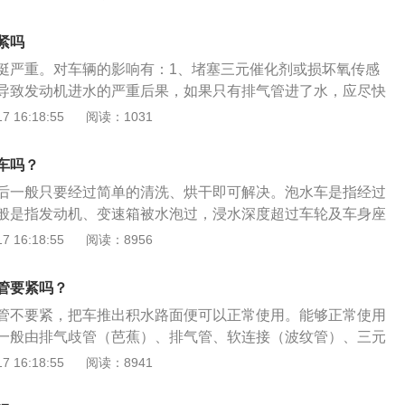
作，是一个错误的观念。而真正需要担心的是发动机进气口，
头位置，只要进气口不进水，那么就不会熄火。同时水是浮动
紧吗
就会被掀起来。所以车辆在涉水行驶时，只要发动机不进水，
挺严重。对车辆的影响有：1、堵塞三元催化剂或损坏氧传感
水是不会影响到车子正常工作的。其次，涉水开车有一些问题
导致发动机进水的严重后果，如果只有排气管进了水，应尽快
在车子入水的时候，速度一定要慢，不满一头扎进水里，导致
中的杂质堵塞三元催化剂或损坏氧传感器，排水只要加大油
 16:18:55
阅读：1031
熄火迟早的事。所以车子入水速度要慢。同时，手动挡挂一
水喷出。2、发动机熄火：排气管进水会导致排气管堵塞，排
输出是相对较大，在水里看不清地下的泥沙和障碍物，较大的
机熄火，需前往4S店检修发动机。3、发动机没有进水，只是
更顺利的通过。但是这里建议大家，很多车辆因为操作不当，
车吗？
需要担心，只要水流出，就可以继续启动车辆。开车时，如果
水行驶，最终导致车辆水中熄火。不乏因为进气口进水，以及
后一般只要经过简单的清洗、烘干即可解决。泡水车是指经过
域，尽量绕道行驶。如果涉水深度超过40cm，不建议继续行
熄火等。而在不清楚积水深度以及不清楚路面情况时，最要不
般是指发动机、变速箱被水泡过，浸水深度超过车轮及车身座
影响发动机，但也会影响刹车、雾灯等电控设备。车辆涉水时
与水长时间接触的机动车，这样的汽车危险系数很大，电路容
 16:18:55
阅读：8956
里的水，因为根据气压原理，水是不可能通过排气管喷入发动
等。浸水车的介绍：水位超出了车的底盘，这种车叫浸水车。
的是进气口。发动机通过混合油气并在气缸内燃烧来驱动车
出了机油尺，称之为半泡水车。全泡水车：水位超出了引擎盖
水混合后，车辆会因为窒息而熄火，这才是真正的主要原因。
管要紧吗？
面，就叫全泡水车。
管不要紧，把车推出积水路面便可以正常使用。能够正常使用
一般由排气歧管（芭蕉）、排气管、软连接（波纹管）、三元
组成，排气系统几乎是贴着底盘水平布置，但排气歧管与发动
 16:18:55
阅读：8941
对于排气系统其他部件的垂直位置更高，水刚刚淹没排气管
发动机气缸；等水退后，排气管中的水位肯定会再次下降，也