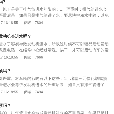
吗?
，这时候启动汽车，不会使排气管的水倒吸入发动机内。启动
。以下是关于排气筒进水的影响：1、严重时：排气筒进水会
子，但是不踩油门一直怠速运行，这时候排气管会排出很多
严重后果，如果只是排气筒进了水，要尽快把积水排除，以免
滴水为止，这个时间不会很长，8分钟左右。
元摧化器或损坏氧传感器，排水只要加大油门，用排气将水喷
 16:18:55
阅读：7804
：排气筒进水可能导致排气堵塞，排气不畅会导致发动机熄
未必会进水，只是俗称的憋灭了而已，这种情况不需要担心，
发动机会进水吗？
，就可以继续启动。
进水了容易导致发动机进水，所以这时候不可以轻易启动发动
救援电话，在维修中心经过清洗、烘干，才可以启动汽车的发
动机造成损伤。以下是扩展资料：1、发动机包括：变速齿轮
 16:18:55
阅读：7666
是将其他形式的能转化为机械能的机器。机体是构成发动机的
足够的强度和刚度，机体由气缸体，气缸盖，气缸垫等组成。
紧吗？
一般式气缸体，龙门式气缸体，隧道式气缸体。为了对气缸体
挺严重。对车辆的影响有以下这些：1、堵塞三元催化剂或损
用水冷冷却方法和风冷冷却方法。水冷发动机的气缸周围有冷
管进水会导致发动机进水的严重后果，如果只有排气管进了
气缸盖的冷却水的相同，冷却水在水套内不断循环带走部分热
水，以免水中的杂质堵塞三元催化剂或损坏氧传感器，排水只
 16:18:55
阅读：7494
盖起到冷却作用。3、排气管：排气管是发动机排气系统的一
气就能将水喷出。2、发动机熄火：排气管进水会导致排气管
要包括排气歧管、排气管和消音器，一般为控制发动机污染物
导致发动机熄火。3、发动机没有进水，只是熄火：这种情况
也安装在排气系统中，排气管一般包括前排气管和后排气管。
紧吗？
水流出，就可以继续启动车辆。
影响。排气管进水会造成发动机进水的严重后果，如果只是排