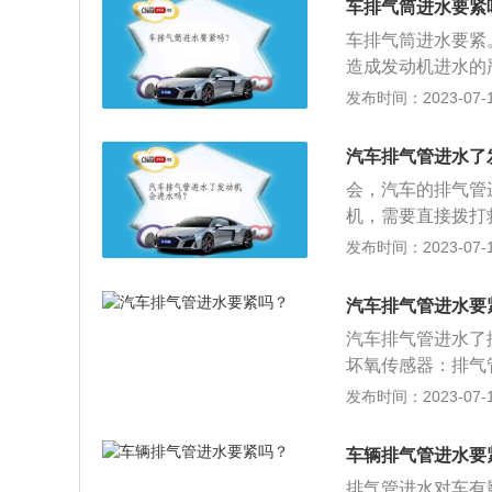
车排气筒进水要紧
就是离排气口越远
车排气筒进水要紧
方法：点火启动车
造成发动机进水的
水，直到排气管不
水中的杂质堵塞三
发布时间：2023-07-17
出。2、造成堵塞
火，但此时发动机
汽车排气管进水了
只要等水流出之后
会，汽车的排气管
机，需要直接拨打
动机，否则会给发
发布时间：2023-07-17
引擎和转动轴等，
骨架，机体必须有
汽车排气管进水要
2、气缸体分为：
汽车排气管进水了
进行适当冷却，采
坏氧传感器：排气
却水套，气缸体和
水，应尽快排除积
发布时间：2023-07-17
量，对气缸和气缸
要加大油门，用排
部分，排气系统主
堵塞，排气不畅会
排放的三校催化器
车辆排气管进水要
不需要担心，只要
排气管进水对车有