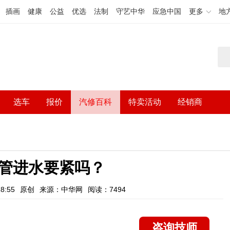
插画
健康
公益
优选
法制
守艺中华
应急中国
更多
地
选车
报价
汽修百科
特卖活动
经销商
管进水要紧吗？
8:55
原创
来源：中华网
阅读：7494
咨询技师