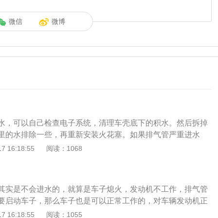
微信
微博
水，可以自己检查电子系统，清理车壳底下的积水。然后拆掉
里的水排除一些，再重新安装火花塞。如果排气管严重进水
打火，需要拨打救援电话，去4S店清洗、烘干发动机。排水后
 16:18:55
阅读：1068
免熄火。如果涉及深水，导致排气管进水，发动机熄火，此时
接拨打救援电话。汽车排气管除水方法:1.汽车排气管进水，发
强行点火，直接拨打救援电话。2.在4S商店，经过简单的清洗
其实是不会进水的，就算是车子熄火，发动机不工作，排气管
以正常工作。3.如果涉及浅水，进水不严重，可以自己检查电
要启动车子，那么车子也是可以正常工作的，对车辆发动机正
否有水。如果需要启动发动机，先拆下火花塞，排出发动机内
影响。所以过去一直以讹传讹，说排气管进水，发动机熄火，
 16:18:55
阅读：1055
装并继续启动，以免熄火。