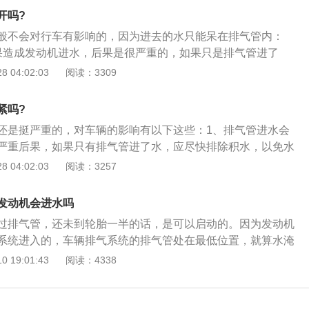
；3、如果在此时发动机可能还没有进水，只是熄火了的话，
开吗?
就可以继续启动车辆了。
般不会对行车有影响的，因为进去的水只能呆在排气管内：
果造成发动机进水，后果是很严重的，如果只是排气管进了
排除，以免水中的杂质堵塞三元摧化器或损坏氧传感器，排水
 04:02:03
阅读：3309
，用排气将水喷出即可；2、排气管进水有可能导致排气堵
致发动机熄火，但此时发动机未必会进水，只是俗称的憋灭了
紧吗?
不需要担心的，只要等水流出之后，就可以继续启动汽车了；
还是挺严重的，对车辆的影响有以下这些：1、排气管进水会
管进水、发动机熄火不要强行打火，应该直接拨打救援电话。
严重后果，如果只有排气管进了水，应尽快排除积水，以免水
催化剂或损坏氧传感器，排水只要加大油门，用排气就能将水
 04:02:03
阅读：3257
进水会导致排气堵塞，排气不畅会导致发动机熄火；3、但此时
进水，只是熄火了而已，这种情况不需要担心，只要水流出，
发动机会进水吗
辆了。
过排气管，还未到轮胎一半的话，是可以启动的。因为发动机
系统进入的，车辆排气系统的排气管处在最低位置，就算水淹
出现倒吸到发动机的情况。但如果积水超过轮胎一半的话，原
 19:01:43
阅读：4338
继续行驶了，如需行驶的话一定要选择积水浅的路段。在行驶
的深度、流速和水底性质，以及进、出水域的宽窄和道路情
否能安全地通过。在确认自己所驾汽车的结构能够通过时，一