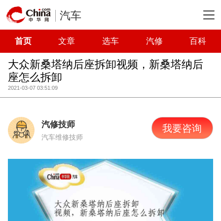
汽车
首页
文章
选车
汽修
百科
大众新桑塔纳后座拆卸视频，新桑塔纳后
座怎么拆卸
2021-03-07 03:51:09
汽修技师
我要咨询
汽车维修技师