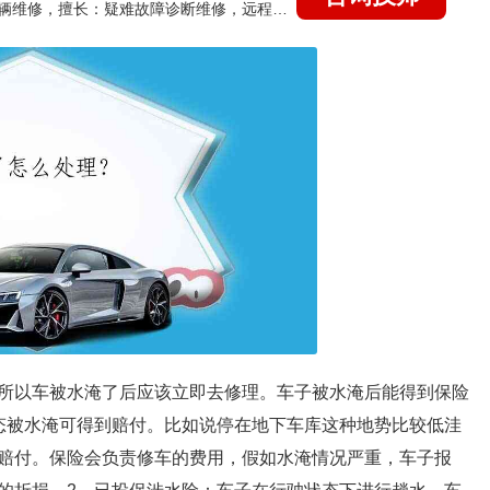
国家认证的汽车维修技师，15年德美日等各系车辆维修，擅长：疑难故障诊断维修，远程维修技术指导
所以车被水淹了后应该立即去修理。车子被水淹后能得到保险
态被水淹可得到赔付。比如说停在地下车库这种地势比较低洼
赔付。保险会负责修车的费用，假如水淹情况严重，车子报