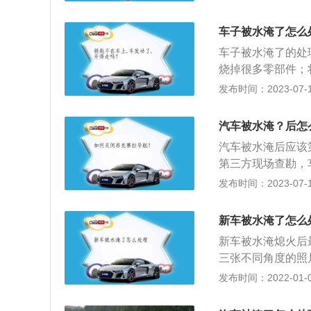
司，车主或被保险
拖车到来前，最好
车子被水淹了怎么
变速箱档位选择空
车子被水淹了的处
失。这一点非常关
烧掉很多零部件；
机械销止机构，但
启动的，如果强行
发布时间：2023-07-17
3、车主可以要求
车维修厂找拖车来
因此广大车主朋友
过，提醒工作人员
码作为车主做到及
汽车被水淹？后怎
动；尽早让保险公
如果因为长时间在
汽车被水淹后应该
救不及时而被拒赔
第三方现场查勘，
辆在行驶过程中涉
发布时间：2023-07-17
火开关。不要再次
公司会予以不受理
新车被水淹了怎么
因进水而发生短路
新车被水淹熄火后
入排气管中的水流
三张不同角度的照
维修店进行维修。
发布时间：2022-01-04
中规定，车辆泡水
这种情况应该第一