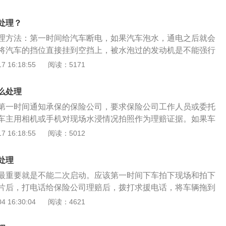
人用相机或手机对现场水浸情况拍照作为理赔证据。2、施救
能第一时间断开车辆电池电源，通常拆卸电池的负极接线桩，
处理？
档位置。以免造成拖车过程中的误操作起动，扩大对车辆的损
理方法：第一时间给汽车断电，如果汽车泡水，通电之后就会
健，因为往往拖车在拖车时，需要将车辆的方向盘用钥匙解开
将汽车的挡位直接挂到空挡上，被水泡过的发动机是不能强行
在解开的同时，会接通电器的电源开关，给车辆电器通电。
启动会对发动机的损伤非常大；联系4s店或者是联系周边的汽
 16:18:55
阅读：5171
保险公司予以拖车援助，很多保险公司都有免费救援的项目，
把汽车拖去维修；和维修站工作人员确认车辆没有打火启动
也省去叫拖车公司的拖车费用。更重要的是在理赔方面，最起
维修的时候也不要启动并且写在维修工单上，确认自己没有启
时对车辆实施正确救援，避免车辆长时间在积水中“泡”。车辆
么处理
司来核定损失，并协助维修人员给车子进行拍照留存。
积水中“浸泡”而导致电子元件受损，在理赔时车主可能会因施
第一时间通知承保的保险公司，要求保险公司工作人员或委托
。
车主用相机或手机对现场水浸情况拍照作为理赔证据。如果车
水了，出现进水熄火情况，这时需要先保持冷静并立即关闭点
 16:18:55
阅读：5012
启动发动机，因为这样会对发动机造成很大的损害，而且保险
赔处理，然后尽快把电瓶负极线拆下来，以免车上的各种电器
处理
，再把车辆移至安全地点，尽量使车辆前高后低，这样可使进
最重要就是不能二次启动。应该第一时间下车拍下现场和拍下
出，避免损坏三元催化转换器及消声器。
片后，打电话给保险公司理赔后，拨打求援电话，将车辆拖到
为什么新车被水淹之后不能二次启动，因为在车主购买的保险
 16:30:04
阅读：4621
后二次启动属于车主个人行为，保险公司不理赔。车主在遇到
时间拍下现场被水淹的情况还有泡在水里的车牌号码。然后在