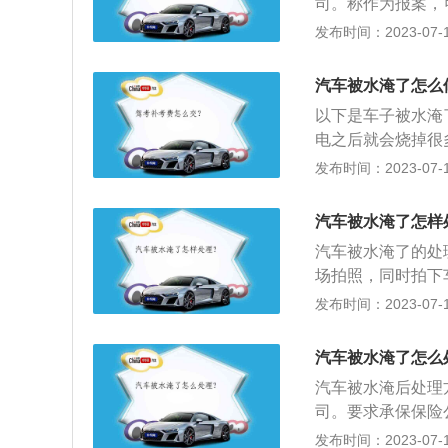
司。称作为报案，
形成了一系列的配
情况拍照作为理赔
发布时间：2023-07-17
源，通常拆卸电池
中的误操作起动，
汽车被水淹了怎么
发动机，要不然不
以下是车子被水淹
电之后就会烧掉很
动机不能强行启动
发布时间：2023-07-17
是联系周边的汽车
车辆没有打火启动
汽车被水淹了怎样
上，确认自己没有
汽车被水淹了的处
子进行拍照留存。
场拍照，同时拍下
小时内一定要报案
发布时间：2023-07-17
以便查勘人员查勘
说可以在一定程度
汽车被水淹了怎么
易导致车身部件生
汽车被水淹后处理
的电线腐蚀、生锈
司。要求承保保险
险公司面对大量水
发布时间：2023-07-17