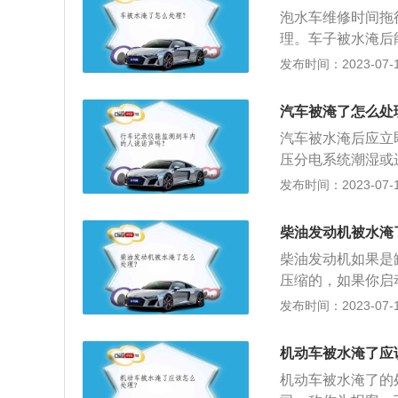
的道路低洼地段。
泡水车维修时间拖
雨、洪水的当时，
理。车子被水淹后
用惯性启动机动车
态被水淹可得到赔
发布时间：2023-07-17
情况下造成的损坏
买了车损险，那基
重，车子报废，也
汽车被淹了怎么处
保涉水险：车子在
汽车被水淹后应立
已投保涉水险，这
压分电系统潮湿或
会有20%的免赔率
过去，却熄火，通
发布时间：2023-07-17
常来说水位漫过排
清器处进水导致熄
柴油发动机被水淹
柴油发动机如果是
压缩的，如果你启
以下是关于柴油发
发布时间：2023-07-17
动机的工作过程与
缩、做功、排气四个
机动车被水淹了应
柴油发动机的发明
机动车被水淹了的
处在所属产业链的