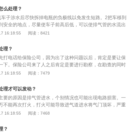
尤其是重度进水，车辆维修的费用可能会达到原车价的百分之
，车主可以先断开车辆电池电源，通常拆卸电池的负极接线
怎么处理？
择空挡位置，以免造成拖车过程中的误操作启动，扩大对车辆
线车子涉水后尽快拆掉电瓶的负极线以免发生短路。2把车移到
在拖车时，需要将车辆的方向盘用钥匙解开机械销止机构，但
到安全的地点，尽量使车子前高后低，可以使排气管的水流出
接通电器的电源开关，给车辆电器通电。
损坏转换器和消音器。3检查发动机气缸如果进水，就先拆下
 16:18:55
阅读：8421
供油系统和点火系统，用马达来运转发动机使发动机里的水顺
系统油液情况以免引起机油变质，失去润滑作用再加上水中可
处理？
应及时进行清洗更换。
先打电话给保险公司，因为出了这种问题以后，肯定是要让保
一下。保险公司来了人之后肯定是要进行勘察，在勘查的同时
，也就是说需要把汽车的电瓶负极的线给拔掉。以下是扩展资
 16:18:55
阅读：7479
般而言，当爱车长时间浸泡在超过30厘米的水位，车内电路线
，污水会对总线、线束接口、电脑模块、电路部分造成严重损
处理才可以发动？
后模块运算会失真，需更换。
主要的原因是排气管进水，个别情况也可能出现电路损害。一
万不能再次打火，打火可能导致进气道进水将气门顶坏，严重
机报废。而是应立即将车拖到4S店，交由专业人员处理。扩展
 16:18:55
阅读：7468
辆涉水：车辆涉水顾名思义，就是指车辆在地势低洼、有积水
中通行。一般发生在阴雨天气，排水设备欠缺导致路面有积水
理？