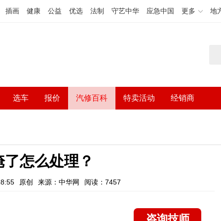
插画
健康
公益
优选
法制
守艺中华
应急中国
更多
地
选车
报价
汽修百科
特卖活动
经销商
淹了怎么处理？
8:55
原创
来源：中华网
阅读：7457
咨询技师