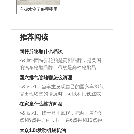
车被水淹了修理费用
推荐阅读
固特异轮胎什么档次
<&list>固特异轮胎是高档品牌，是美国
的汽车轮胎品牌。虽然是高档轮胎品
牌，但是中高低端的轮胎都有生产，这
国六排气管堵塞怎么清理
也是为了更好的开拓市场。
<&list>1、当车主发现自己的国六车排气
管出现堵塞的情况时，可以利用铁丝或
者是细棍，直接将杂物给取出来，如果
在家拿什么练方向盘
堵塞情况比较严重，也可以采取应急措
<&list>1、找一只平底锅，把两耳看作3
施。 <&list>2、直接利用木棍将所有的
点和9点钟方向，同时在6点钟和12点钟
杂物推到排气管里面的位置处，然后将
方向做一个标记。 <&list>2、双手握住
三元催化器拆解开，就可以将堵塞的东
大众1.8t发动机烧机油