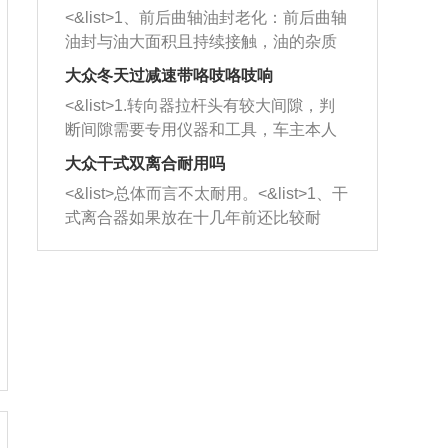
平底锅两耳，然后往左打半圈、一圈、
西取出来。但如果是因为积碳过多引起
<&list>1、前后曲轴油封老化：前后曲轴
一圈半的练习，往右同样也要打相同的
的堵塞，就需要将三元催化器泡在草酸
油封与油大面积且持续接触，油的杂质
圈数。 <&list>3、最后强调要反复练
中进行清洗。 <&list>3、也可以利用清
和发动机内持续温度变化使其密封效果
习，这样就可以形成肌肉记忆，在真实
大众冬天过减速带咯吱咯吱响
洗剂对堵塞的情况得到解决，将清洗剂
逐渐减弱，导致渗油或漏油。<&list>2、
驾驶车辆时，不需要记忆也能打好方
放在燃油箱中，与燃油混合后，车辆启
<&list>1.转向器拉杆头有较大间隙，判
活塞间隙过大：积碳会使活塞环与缸体
向。
动时，就可以和汽油一起进入到燃烧
断间隙需要专用仪器和工具，车主本人
的间隙扩大，导致机油流入燃烧室中，
室，最后形成废气排出，就可以让三元
无法制作，需要将车辆送到修理厂或4s
造成烧机油。<&list>3、机油粘度。使用
大众干式双离合耐用吗
催化器得到清洗，排气管堵塞的情况就
店；<&list>2.车辆半轴套管防尘罩破
机油粘度过小的话，同样会有烧机油现
<&list>总体而言不太耐用。<&list>1、干
能够得到解决。
裂，破裂后会出现漏油现象，使半轴磨
象，机油粘度过小具有很好的流动性，
式离合器如果放在十几年前还比较耐
损严重，磨损的半轴容易损坏，产生异
容易窜入到气缸内，参与燃烧。<&list>
用，但是由于现在的汽车发动机动力输
响；<&list>3.稳定器的转向胶套和球头
4、机油量。机油量过多，机油压力过
出越来越高，使得干式离合器散热不足
老化，一般是使用时间过长造成的。解
大，会将部分机油压入气缸内，也会出
的缺陷也逐渐暴露出来。<&list>2、由于
决方法是更换新的质量好的转向橡胶套
现烧机油。<&list>5、机油滤清器堵塞：
干式双离合的工作环境暴露在空气中，
和球头。
会导致进气不畅，使进气压力下降，形
而离合器的散热也是通离合器罩上面的
成负压，使机油在负压的情况下吸入燃
几个小孔来进行散热。但是在行驶过程
烧室引起烧机油。<&list>6、正时齿轮或
中变速箱需要换挡，就不得不使得离合
链条磨损：正时齿轮或链条的磨损会引
器频繁工作。<&list>3、长时间的低速行
起气阀和曲轴的正时不同步。由于轮齿
驶以及过于频繁的启停，导致离合器的