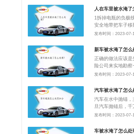
的费用非常昂贵，
意施救拖车到来前
五十以上。
人在车里被水淹了
桩，变速箱挡位选
1拆掉电瓶的负极
的损失，因为拖车
安全地带把车子移
在解开的同时，会
来避免长时间泡水
发布时间：2023-07-17
火花塞，人为断掉
利排出。4检查各
新车被水淹了怎么
能带有沙粒。这时
正确的做法应该是
险公司来实地勘察
要断掉汽车的电源
发布时间：2023-07-17
料：注意事项：一
路就可能造成危害
汽车被水淹了怎么
坏，电路受到氧化
汽车在水中抛锚，
旦汽车抛锚后，千
情况可能导致发动
发布时间：2023-07-17
资料如下：1、车
的路面行车，在水
车被水淹了怎么处