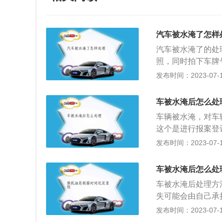
汽车被水淹了怎样
汽车被水淹了的处
照，同时拍下车牌
案；4、打救援拖
发布时间：2023-07-17
勘；5、维修前报
你的车停放位置属
车被水淹后怎么处
到多雨季节，应将
车辆被水淹，对车
这个是进行报案登
损理赔，所以要尽
发布时间：2023-07-17
的损失降到最低；
车救援服务比较好
车被水淹后怎么处
系保险公司，因为
车被水淹后处理方
间很长，在施救拖
失可能会由自己承
中误操作，减少车
话（24小时内一
发布时间：2023-07-17
这样就会缩短汽车
修店，以便查勘人