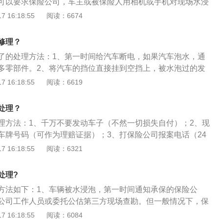
可以要求保险公司，车主或被保险人用相机或手机对现场水浸
套企业。
证据。2、施救拖车到来前，最好能第一时间断开车辆电池电
 16:18:55
阅读：6674
的负极接线桩，变速箱档位选择空档位置。以免造成拖车过程
扩大对车辆的损失。3、车子只要水过底盘上就一定不要启动
修理？
幸运就得换发动机。
了的处理方法：1、第一时间给汽车断电，如果汽车泡水，通
多零部件。2、将汽车的挡位直接挂到空挡上，被水泡过的发
，如果强行启动会对发动机的损伤非常大。3、联系4s店或者
 16:18:55
阅读：6619
维修厂找拖车来把汽车拖去维修。4、和维修站工作人员确认
过，提醒工作人员维修的时候也不要启动并且写在维修工单
处理？
启动。5、尽早让保险公司来核定损失，并协助维修人员给车
理方法：1、千万不要发动车子（不然一切损失自付）；2、现
车牌号码（可作为理赔证据）；3、打保险公司报案电话（24
）；4、打救援拖车电话，告诉保险公司车放在哪个维修店，
 16:18:55
阅读：6321
；5、维修前报保险公司按要求核定损失即可。汽车被水淹虽
进行修复，但即使修好也会存在安全隐患。被水浸泡过的车极
处理?
锈，缩短使用寿命，降低安全性能。比如水浸车会造成机动车
方法如下：1、车辆被水浸泡，第一时间通知承保的保险公
，导致机动车在行驶过程中因短路而突然熄火、自燃。
公司工作人员或委托公估第三方现场查勘。但一般情况下，保
淹车案件时，往往并不能及时赶到现场处理，可以要求保险公
 16:18:55
阅读：6084