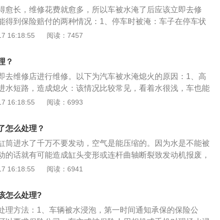
2、车辆涉水险：根据保险条款，涉水险主要适用于在遭受暴
得愈长，维修花费就愈多，所以车被水淹了后应该立即去修
机动车被水淹及排气筒或进气管，驾驶人继续启动机动车或利
能得到保险赔付的两种情况：1、停车时被淹：车子在停车状
；遭受暴雨、洪水后，未经必要处理而启动机动车。在这两种
付。比如说停在地下车库这种地势比较低洼的地方，车主如果
 16:18:55
阅读：7457
，涉水险可以予以赔偿。
本上可以得到赔付。保险会负责修车的费用，假如水淹情况严
会有车子报废的一些赔偿，只是会除掉正常的折损。2、已投
理？
行驶状态下进行趟水，车主自己将车开到水里面去，如果车子
即去维修店进行维修。以下为汽车被水淹熄火的原因：1、高
种情况可以得到赔付。当然如果涉水险里面没有买不计免赔，
进水短路，造成熄火：该情况比较常见，看着水很浅，车也能
。
常是溅水造成。2、排气管进水：汽车排气管位置比较低，通
 16:18:55
阅读：6993
气管处就会因无法排气而熄火。3、进气口进水：即在空气滤
火。这种情况比较少，一般在水位比较高的时候才发生。
了怎么处理？
缸筒进水了千万不要发动，空气是能压缩的。因为水是不能被
动的话就有可能造成缸头变形或连杆曲轴断裂致发动机报废，
动机的介绍：1、特点：优点是扭矩大、经济性能好。柴油发
 16:18:55
阅读：6941
汽油发动机有许多相同的地方，每个工作循环也经历进气、压
冲程。2、发明者：柴油用英文表示为Diesel，这是为了纪念
该怎么处理?
者――鲁道夫·狄塞尔。3、发展前景：柴油发动机应用广泛，
处理方法：1、车辆被水浸泡，第一时间通知承保的保险公
相对核心的位置。在过去十多年的发展中，柴油发动机生产业