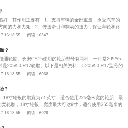
抓地性、承载性、操控能力、平均磨耗。2、轮胎的截面结构
个部分：胎面、胎肩、胎边、胎圈。每一部分都有各自的功
？
面接触，胎肩和胎边起支撑作用，胎圈与轮圈接触起到密封作
胎好，其作用主要有：1、支持车辆的全部重量，承受汽车的
方向的力和力矩；2、传送牵引和制动的扭力，保证车轮和路
着性，以提高汽车的动力性、制动性和通过性；3、与汽车悬
 16:18:55
阅读：6347
驶时所受到的冲击，并衰减由此而产生的振动。以下是福克斯
克斯搭载的是1.5l自然吸气发动机，最大功率为90千瓦，最大
轮胎？
。2、福克斯前悬架采用麦弗逊式独立悬架，后悬架采用扭力梁式
是佳通轮胎。长安CS15使用的轮胎型号有两种，一种是205/55-
205/50-R17轮胎。以下是相关资料：1.205/50-R17型号的
的是轮胎的宽度，轮胎的宽度其实就是指的轮胎与地面接触的部
 16:18:55
阅读：6068
大，汽车在行驶过程中的稳定性就会越好。50代表的是轮胎的
的是从轮圈至胎面的高度与轮胎的断面测量最大的宽度的比
胎？
午线轮胎，这种类型的轮胎，综合性能表现比较好，而且轮胎
18寸轮毂的胎宽为7.5英寸，适合使用225毫米宽的轮胎，最
代表的是轮胎的尺寸，汽车的尺寸越大，使用的轮胎尺寸就会越
的宽轮胎；18寸轮毂，宽度最大可达9寸，适合使用255毫米的
胎尺寸必须要符合汽车的定位。2.汽车的轮胎是唯一与地面接
毫米，对车辆的中后段加速以及刹车性能都有更大的好处。以下
 16:18:55
阅读：6029
用汽车的过程中，要定期检查汽车的轮胎，如果检查的时候发
：1、轮毂尺寸的升级，进口轮毂的改装的整体尺寸包含加大2
经超过了轮胎本有的安全线，那么一定要及时更换汽车的轮
。即在原厂轮毂的基础上将轮毂宽度和直径与此同时加大2in或
，造成人员伤害，同时还会影响汽车正常使用。
胎？