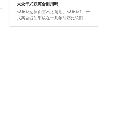
室，最后形成废气排出，就可以让三元
无法制作，需要将车辆送到修理厂或4s
造成烧机油。<&list>3、机油粘度。使用
大众干式双离合耐用吗
催化器得到清洗，排气管堵塞的情况就
店；<&list>2.车辆半轴套管防尘罩破
机油粘度过小的话，同样会有烧机油现
<&list>总体而言不太耐用。<&list>1、干
能够得到解决。
裂，破裂后会出现漏油现象，使半轴磨
象，机油粘度过小具有很好的流动性，
式离合器如果放在十几年前还比较耐
损严重，磨损的半轴容易损坏，产生异
容易窜入到气缸内，参与燃烧。<&list>
用，但是由于现在的汽车发动机动力输
响；<&list>3.稳定器的转向胶套和球头
4、机油量。机油量过多，机油压力过
出越来越高，使得干式离合器散热不足
老化，一般是使用时间过长造成的。解
大，会将部分机油压入气缸内，也会出
的缺陷也逐渐暴露出来。<&list>2、由于
决方法是更换新的质量好的转向橡胶套
现烧机油。<&list>5、机油滤清器堵塞：
干式双离合的工作环境暴露在空气中，
和球头。
会导致进气不畅，使进气压力下降，形
而离合器的散热也是通离合器罩上面的
成负压，使机油在负压的情况下吸入燃
几个小孔来进行散热。但是在行驶过程
烧室引起烧机油。<&list>6、正时齿轮或
中变速箱需要换挡，就不得不使得离合
链条磨损：正时齿轮或链条的磨损会引
器频繁工作。<&list>3、长时间的低速行
起气阀和曲轴的正时不同步。由于轮齿
驶以及过于频繁的启停，导致离合器的
或链条磨损产生的过量侧隙，使得发动
温度不断升高，而低速行驶时空气流动
机的调节无法实现：前一圈的正时和下
效率不高，无法将离合器中的热量有效
一圈可能就不一样。当气阀和活塞的运
的带走，导致离合器内部的温度不断升
动不同步时，会造成过大的机油消耗。
高，加速离合器的磨损。
解决方法：更换正时齿轮或链条。<&list
>7、内垫圈、进风口破裂：新的发动机
设计中，经常采用各种由金属和其他材