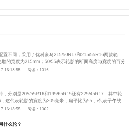
不同，采用了优科豪马215/50R17和215/55R16两款轮
轮胎的宽度为215mm；50/55表示轮胎的断面高度与宽度的百分
分之55，即轮胎的扁平比；R代表单词RADIAL，表示是子午轮
 16:18:55
阅读：1016
轮辋的直径为17/16英寸。轮胎宽度是影响整车油耗性能的一个因
地面的接触面积越大，相应增加了轮胎与地面的摩擦力。车辆
热能，损失的能量会增加。轮胎宽的话，开同样的距离会更容
别是205/55R16和195/65R15还有225/45R17，其中轮
何事物都有其两面性。虽然油耗增加，但是宽胎的抓地力更
r16，这代表轮胎的宽度为205毫米，扁平比为55，r代表子午线
车身稳定性。扁平率是影响车辆对路面敏感度的主要因素。扁
以安装在16英寸的轮圈上，扁平比55的意思是轮胎的胎壁高度是
 16:18:55
阅读：1002
薄，轮胎承受的压力越大。它对路面非常敏感，所以能迅速将
分之55，大众宝来原厂使用的轮胎为韩泰或者金湖轮胎。最低
驶员，更容易控制。多见于一些擅长性能控制的车型。扁平率
号为195/65R15的轮胎，除了最低配其他车型配备的是多幅
虽然有足够的缓冲厚度，但是对路面的感觉较差，尤其是转弯
用什么轮？
格型号为205/55R16，顶配车型可以选装多幅铝合金轮毂，