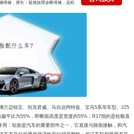
国家认证的汽车维修技师，15年德美日等各系车辆维修，擅长：疑难故障诊断维修，远程维修技术指导
雪佛兰迈锐宝、别克君威、马自达阿特兹、宝马5系等车型。225
的扁平比为55%，即断面高度是宽度的55%；R17指的是轮毂直
的作用：轮胎是汽车的重要部件之一，它直接与路面接触，和汽