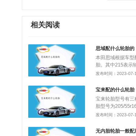
相关阅读
思域配什么轮胎的
本田思域根据车型配置
胎。其中215表示
比为百分之50/百
发布时间：2023-07-17
胎；17/16表示
素。轮胎越宽，与
宝来配的什么轮胎
的动能转化为摩擦
宝来轮胎型号有三种，分
易耗油。然而，任
胎型号为205/55
强，会带来更好的
轮胎，16表示可
发布时间：2023-07-17
平率越低，胎壁越
轮胎断面宽度的百
路面信号传递给驾
配车型的轮胎规格型
越高，胎壁越厚。
无内胎轮胎一般配
条银色轮毂，轮胎规