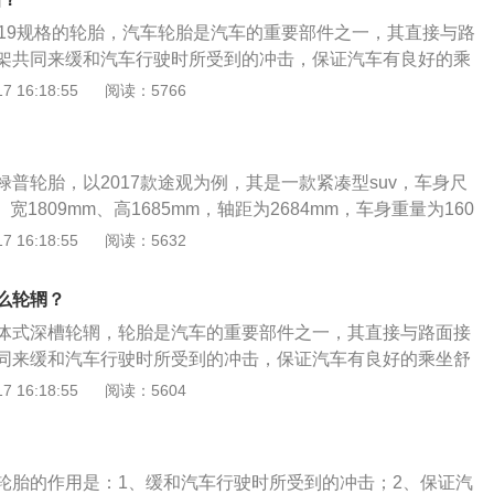
in。2、轮毂宽度和质量的升级轮胎升级并非只升级轮胎，轮毂
/45R19规格的轮胎，汽车轮胎是汽车的重要部件之一，其直接与路
要更换的轮胎后才可以选轮毂，轮毂在确定直径后决定宽度;
架共同来缓和汽车行驶时所受到的冲击，保证汽车有良好的乘
由轮毂的材质决定，铝镁合金轮毂各方面性能全方位优于钢制
顺性；保证车轮和路面有良好的附着性。风光ix5是东风风光旗
 16:18:55
阅读：5766
采用了三块屏幕组合的设计，车身长宽高为4685mm、1865
，轴距为2790mm。东风风光ix5中控台采用了上下双触控显示屏
围采用了黑色钢琴烤漆面板，看上去极具档次感。
普轮胎，以2017款途观为例，其是一款紧凑型suv，车身尺
、宽1809mm、高1685mm，轴距为2684mm，车身重量为160
途观前悬架是麦弗逊式独立悬架，后悬架是多连杆式独立悬架，搭
 16:18:55
阅读：5632
压发动机，最大马力是160ps，最大扭矩是250nm，最大功率是1
的是6挡手自一体变速箱。
么轮辋？
体式深槽轮辋，轮胎是汽车的重要部件之一，其直接与路面接
同来缓和汽车行驶时所受到的冲击，保证汽车有良好的乘坐舒
，保证车轮和路面有良好的附着性，提高汽车的牵引性、制动
 16:18:55
阅读：5604
着汽车的重量。轮胎的作用是：1、支持车辆的全部重量，承
、传送牵引和制动的扭力，保证车轮与路面的附着力；3、减轻
时的震动和冲击力，防止汽车零部件受到剧烈震动和早期损
轮胎的作用是：1、缓和汽车行驶时所受到的冲击；2、保证汽