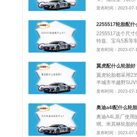
号的轮胎适用于不
发布时间：2023-07-17
字标识，对应表示
速度等级。２、速
2255517轮胎配
为A-Z等不同等级
2255517这个
级的字母越靠后，
特兹、宝马5系等车
扁平比为55%，即
发布时间：2023-07-17
是对其的扩展介绍
面接触，和汽车悬
翼虎配什么轮胎好
坐舒适性和行驶平
翼虎轮胎都采用23
制动性和通过性；
半城市半越野SU
人们的重视。2、
司通HP-SPOR
发布时间：2023-07-17
壁上，所表示的信
C-UHP，是舒适
的接触面积也就越
中控新增10寸液
越大，相应的油耗
奥迪a4l配什么轮
搭载EcoBoos
力也就越强，同时
奥迪A4L原厂使用的
同级领先的的Eco
辋。米其林轮胎的
早，动力输出更加迅猛
关介绍：1、轮胎
发布时间：2023-07-17
0-4000转，搭配