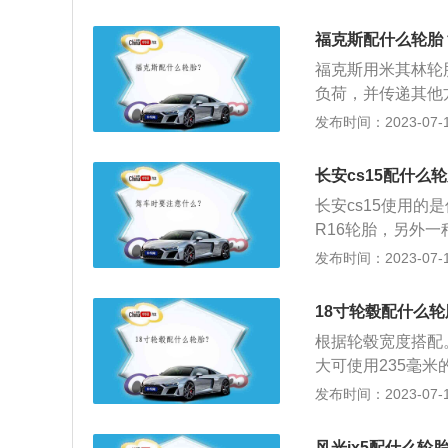
音、抗冲击、湿地
大体上可以分为4
福克斯配什么轮胎
能。胎面主要与地
福克斯用米其林轮
用。
负荷，并传递其他
面之间有良好的附
发布时间：2023-07-17
架共同缓和汽车行
的拓展资料：1、福
长安cs15配什么
扭矩为153牛米
长安cs15使用的
非独立悬架。
R16轮胎，另外一种是
轮胎，205代表
发布时间：2023-07-17
分，轮胎的宽度越
扁平比，扁平比指
18寸轮毂配什么轮
值。R代表的是子
根据轮毂宽度搭配。
非常的耐用。17
大可使用235毫米
大，因为汽车的轮
宽胎，最大265
发布时间：2023-07-17
触的零部件，在使
是轮毂的扩展资料
现汽车的磨损度已
英寸和加大1英寸
胎，以免发生危险
风光ix5配什么轮