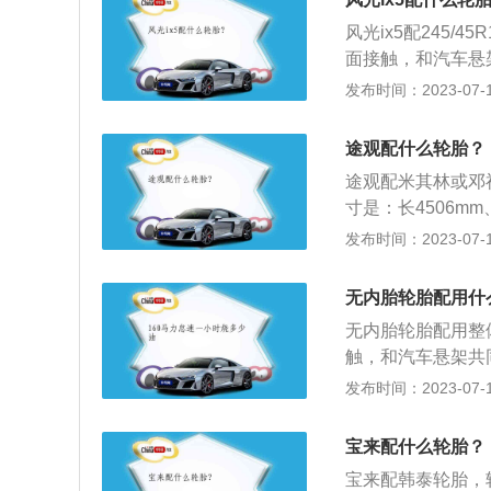
在与此同时加大1
风光ix5配245
也必须升级，确定
面接触，和汽车悬
3、轮毂的造型是
坐舒适性和行驶平
发布时间：2023-07-17
轮毂。
下的一款汽车，内饰
mm、1645mm
途观配什么轮胎？
设计，电子挡杆周
途观配米其林或邓禄
寸是：长4506mm
0kg。2017款
发布时间：2023-07-17
载了1.8t涡轮增
18kw，与其匹配
无内胎轮胎配用什
无内胎轮胎配用整
触，和汽车悬架共
适性和行驶平顺性
发布时间：2023-07-17
性和通过性，承受
受汽车的负荷；2
宝来配什么轮胎？
和吸收汽车在行驶
宝来配韩泰轮胎，
坏。