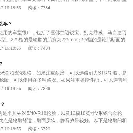
同的车型。规格型号标识通常在轮胎侧边，以一连串的字母数
 16:18:55
阅读：7784
的是轮胎的胎面宽度、扁平比、类型、轮毂尺寸、载重指数和
度等级：按照可承载最高时速的不同，轮胎的速度等级可以分
什么车？
，其中A级又可细分为A1-A8八个不同等级。所代表轮胎速度等
尺寸使用的车型很广，包括了雪佛兰迈锐宝、别克君威、马自达阿
说明轮胎性能越好。
型。225指的是轮胎的胎宽为225mm；55指的是轮胎断面的
断面高度是宽度的55%；R17指的是轮毂直径是17英寸。以下
 16:18:55
阅读：7434
：1、轮胎的作用：轮胎是汽车的重要部件之一，它直接与路
架共同来缓和汽车行驶时所受到的冲击，保证汽车有良好的乘
？
顺性；保证车轮和路面有良好的附着性，提高汽车的牵引性、
5/50R18的规格，如果注重耐磨，可以选倍耐力STR轮胎，是
承受着汽车的重量，轮胎在汽车上所起的重要作用越来越受到
V轮胎，可以使用在多种路况。如果注重操控性能，可以选普利
轮胎的型号规格介绍：轮胎的型号规格一般被标注在轮胎的胎
T，是运动型城市SUV轮胎。如果注重舒适性能，可以选马牌CC
 16:18:55
阅读：7286
息一般包含轮胎的尺寸、扁平比、胎宽等等。胎宽越宽与地面
型SUV轮胎。翼虎的介绍：1、外观：外形整体更加运动时尚，
大，汽车的行驶质感与稳定性也就越好，但是宽胎的行驶助力
晶大屏，搭配全新互联网汽车智能系统。2、性能：福特翼虎所
会越高。扁平比越低的轮胎，胎壁就薄，其接受路面反馈的能
胎？
t®系列发动机具有动力澎湃、启动迅速、加速持久的特点。特别是
扁平比低的轮胎侧向支撑更强，操控性更好。
是米其林245/40-R18轮胎，以及10辐18英寸V形铝合金轮
Boost®245发动机，采用双涡流涡轮增压技术，涡轮介入更
优点是轮胎舒适，胎面质软，静音效果较好。以下是轮胎的相
，最大功率180千瓦/5500转，峰值扭矩可达350牛/米/175
的功能主要有干地抓地性、防水滑、提供舒适性、减低行驶噪
 16:18:55
阅读：6726
有AWD智能四驱系统。