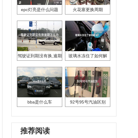
epc灯亮是什么问题
火花塞更换周期
驾驶证到期没有换,逾期
玻璃水冻住了如何解
怎么办??
决？
bba是什么车
92号95号汽油区别
推荐阅读