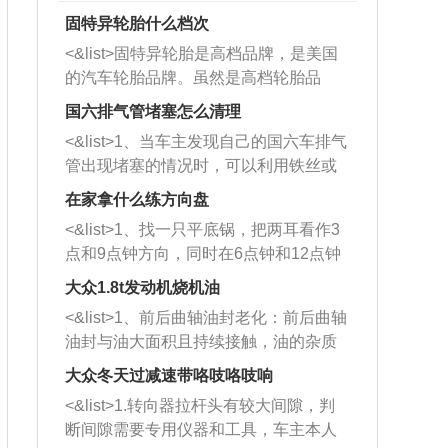
固特异轮胎什么档次
<&list>固特异轮胎是高档品牌，是美国
的汽车轮胎品牌。虽然是高档轮胎品
牌，但是中高低端的轮胎都有生产，这
国六排气管堵塞怎么清理
也是为了更好的开拓市场。
<&list>1、当车主发现自己的国六车排气
管出现堵塞的情况时，可以利用铁丝或
者是细棍，直接将杂物给取出来，如果
在家拿什么练方向盘
堵塞情况比较严重，也可以采取应急措
<&list>1、找一只平底锅，把两耳看作3
施。 <&list>2、直接利用木棍将所有的
点和9点钟方向，同时在6点钟和12点钟
杂物推到排气管里面的位置处，然后将
方向做一个标记。 <&list>2、双手握住
三元催化器拆解开，就可以将堵塞的东
大众1.8t发动机烧机油
平底锅两耳，然后往左打半圈、一圈、
西取出来。但如果是因为积碳过多引起
<&list>1、前后曲轴油封老化：前后曲轴
一圈半的练习，往右同样也要打相同的
的堵塞，就需要将三元催化器泡在草酸
油封与油大面积且持续接触，油的杂质
圈数。 <&list>3、最后强调要反复练
中进行清洗。 <&list>3、也可以利用清
和发动机内持续温度变化使其密封效果
习，这样就可以形成肌肉记忆，在真实
大众冬天过减速带咯吱咯吱响
洗剂对堵塞的情况得到解决，将清洗剂
逐渐减弱，导致渗油或漏油。<&list>2、
驾驶车辆时，不需要记忆也能打好方
放在燃油箱中，与燃油混合后，车辆启
<&list>1.转向器拉杆头有较大间隙，判
活塞间隙过大：积碳会使活塞环与缸体
向。
动时，就可以和汽油一起进入到燃烧
断间隙需要专用仪器和工具，车主本人
的间隙扩大，导致机油流入燃烧室中，