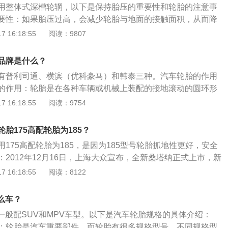
在一些以舒适著称的车型中比较常见。
用整体式深槽轮辋，以下是保持胎压的重要性和轮胎的注意事
45R17的锦湖轮胎。轮胎是汽车上最重要的组成部件之一，它的
要性：如果胎压过高，会减少轮胎与地面的接触面积，从而降
车辆的全部重量，承受汽车的负荷，传送牵引和制动的扭力，
动性和稳定性下降。如果胎压过低，高速行驶时轮胎会发生波
 16:18:55
阅读：9807
附着力，减轻和吸收汽车在行驶时的震动和冲击力，防止汽车
的概率。因此，轮胎压力不能过高或过低。轮胎的注意事项：
动和早期损坏，适应车辆的高速性能并降低行驶时的噪音，保
，橡胶制品长期使用会老化，所以一定要定期更换轮胎。购买
操纵稳定性、舒适性和节能经济性。除了原厂的韩泰和锦湖轮
品牌是什么？
生产日期。轮胎也有保质期，即使长期不用，也会老化。
利司通、米其林、固特异、马牌等牌子的轮胎，普利司通的轮
有普利司通、横滨（优科豪马）和韩泰三种。汽车轮胎的作用
音方面做得不错，但是轮胎的侧壁比较薄，容易磨损，米其林
的作用：轮胎是在各种车辆或机械上装配的接地滚动的圆环形
都不错，很多赛车都是用米其林的品牌，但是会比较贵。固特
常安装在金属轮辋上，能支承车身，缓冲外界冲击，实现与路
 16:18:55
阅读：9754
，但是胎噪会比较大，马牌的轮胎静音比较好，但是不怎么耐
辆的行驶性能。轮胎的组成：轮胎通常由外胎、内胎、垫带3
轮胎的品牌很多，也各有各的优缺点，需要车主判断的车适合
需要内胎，其胎体内层有气密性好的橡胶层，且需配专用的轮
胎175高配轮胎为185？
的结构，都向无内胎、子午线结构、扁平（轮胎断面高与宽的
175高配轮胎为185，是因为185型号轮胎抓地性更好，安全
的方向发展。
2012年12月16日，上海大众宣布，全新桑塔纳正式上市，新
1.6L排量共8款车型选择。车型概述：全新桑塔纳的外形设计已找
 16:18:55
阅读：8122
俊的影子。家族化前脸与新朗逸等车型设计相似，相比上代车
时代人群的审美。其中新车的整车流线平滑规整，设计风格朴
什么车？
的轮胎一般配SUV和MPV车型。以下是汽车轮胎规格的具体介绍：
：轮胎是汽车重要部件，而轮胎有很多规格型号，不同规格型