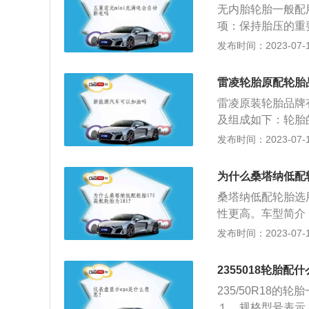
的时候，这种情况
无内胎轮胎一般配
轮胎规格为225/
项：保持胎压的重
作用主要有：支持
低抓地力，导致机
发布时间：2023-07-17
保证车轮与路面的
浪变形，增加爆胎
零部件受到剧烈震
轮胎属于橡胶制品
证行驶的安全性、
雷凌轮胎原配轮胎
轮胎时，一定要看
胎，还可以更换普
雷凌原装轮胎品牌
胎性价比不错，静
及组成如下：轮胎
的轮胎口碑和质量
弹性橡胶制品。通
发布时间：2023-07-17
异的轮胎比较耐磨
面的接触并保证车
磨，抓地力不强，
部分组成。也有不
为什么桑塔纳低配轮
哪一种轮胎。
辋。世界各国轮胎
桑塔纳低配轮胎选用
比值小）和轻量化
性更高。车型简介：
车共推出1.4L和
发布时间：2023-07-17
不到“普桑”和志
型，其更能符合新
2355018轮胎配
实，也比较耐看。
235/50R18
１、规格型号表示