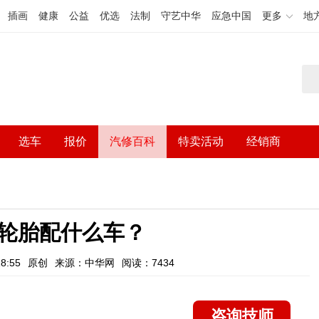
插画
健康
公益
优选
法制
守艺中华
应急中国
更多
地
选车
报价
汽修百科
特卖活动
经销商
17轮胎配什么车？
8:55
原创
来源：中华网
阅读：7434
咨询技师