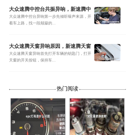
大众速腾中控台共振异响，新速腾中
控台异响解决
大众速腾中控台异响第一步先倾听噪声来源，开
着车上路，找一段颠簸的...
大众速腾天窗异响原因，新速腾天窗
异响解决
大众速腾天窗异响首先打开车辆的钥匙门，打开
天窗的开关按钮，保持车...
热门阅读