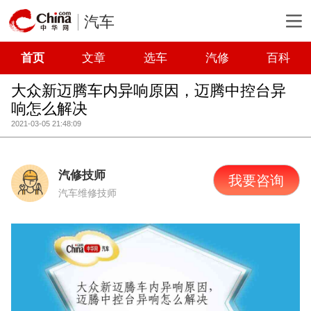
汽车
首页
文章
选车
汽修
百科
大众新迈腾车内异响原因，迈腾中控台异
响怎么解决
2021-03-05 21:48:09
汽修技师
我要咨询
汽车维修技师