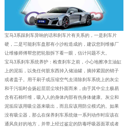
宝马3系踩刹车异响的话和刹车片有关系的，一是刹车片
硬，二是可能刹车盘那有小沙粒造成的，建议您到维修厂
让维修师傅帮您把轮胎拆下看一眼，估计问题不大。
宝马3系刹车系统养护：检查刹车之前，小心地擦净主油缸
上的泥垢，以免任何脏东西掉入储油罐，摘掉紧固的销子
或者盖子。用干刷子或压缩空气去清除刹车系统上的灰尘
和干污垢时会扬起层层尘埃扑面而来，由于其中尘土极易
含有石棉纤维，吸入人的身体内部有伤身体健康。灰尘和
泥垢应该用吸尘器来吸出，而且应该用防尘模式的。如果
没有吸尘器，那么在保养刹车系统做一系列动作时应该在
通风良好的地方，并带上经过鉴定的防毒呼吸器面罩或者