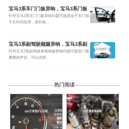
宝马3系车门门板异响，宝马3系门板
内侧异响
针对宝马3系车门门板异响问题可能是由于车门由
于长时间使用，密封条...
宝马3系副驾驶颠簸异响，宝马3系副
驾驶座椅异响
针对宝马3系副驾驶座椅颠簸异响问题可能是门板
摩擦的声音，可以润滑...
热门阅读