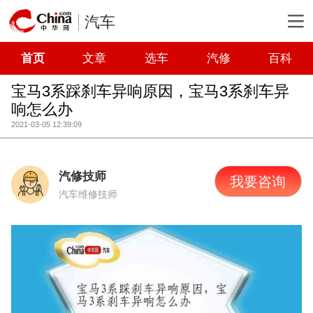
汽车
首页
文章
选车
汽修
百科
宝马3系踩刹车异响原因，宝马3系刹车异
响怎么办
2021-03-05 12:39:09
汽修技师
我要咨询
汽车维修技师