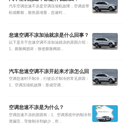
汽车空调怠速不凉是空调压缩机故障，空调皮带
松或断裂，散热器堵塞，怠速时...
怠速空调不凉加油就凉是什么回事？
以下是关于怠速空调不凉加油就凉的原因介绍：
1、膨胀阀损坏：致使膨胀阀前...
汽车怠速空调不凉开起来才凉怎么回
事？
空调怠速时不制冷，行驶后才制冷的常见原因：
1、空调压缩机故障：形成空调...
空调怠速不凉是为什么？
空调怠速不凉的原因有：1、空调系统中的制冷剂
泄漏完，导致制冷剂缺少，所...