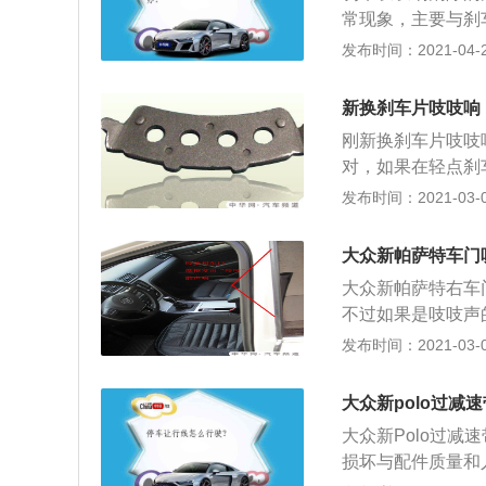
险。
常现象，主要与刹
中（40迈左右的
发布时间：2021-04-25
下，反复几次这种
理，这样也会有效
新换刹车片吱吱响
物摩擦导致的异响
刚新换刹车片吱吱
可。
对，如果在轻点刹
刚开始安装时磨合
发布时间：2021-03-09
比刹车片要高出很
现。当听见刹车有
大众新帕萨特车门
有些质量不好的刹
大众新帕萨特右车
会用一段时间磨掉
不过如果是吱吱声
经丧失摩擦力了，
生的异响。可以尝
发布时间：2021-03-06
因和解决方法： 
音响松动，这一故
大众新polo过减
即为此处故障，重
大众新Polo过
关车门的时候就会
损坏与配件质量和
化，长时间没保养