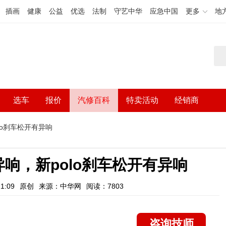
插画
健康
公益
优选
法制
守艺中华
应急中国
更多
地
选车
报价
汽修百科
特卖活动
经销商
lo刹车松开有异响
异响，新polo刹车松开有异响
1:09
原创
来源：中华网
阅读：7803
咨询技师