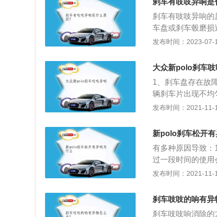
车片检查一次，不
刹车有吱吱异响是
动刹车片，它的作
程度是否一样，回
刹车有吱吱异响的
车系统来说非常重
车盘或刹车毂磨损
各种异物堆积其中
位慢；7、活动销
发布时间：2023-07-17
于消耗品，正常行
刹车片上有比较光
换还得根据具体情
在装副刹车片系统
大众新polo刹车
决，如果仍然有异
1、刹车盘存在故
辆刹车片出现不均
的时候就会有吱吱
发布时间：2021-11-10
建议车主养成良好
因为使用急刹车的
新polo刹车松开
驶里程达到400
有多种原因导致：
车则会导致车辆行
过一段时间的使用
制动的频率。
车片过于潮湿，会
发布时间：2021-11-10
现刹车松开有异响
故障的原因，然后
刹车吱吱的响有异
修之前，车辆在行
刹车吱吱响消除的