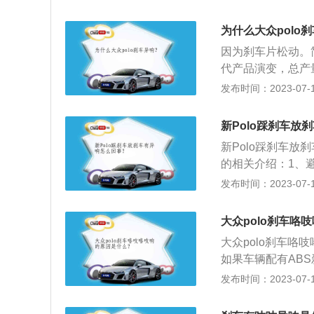
果汽车经过泥泞的
回位是否自如等。
刹车片：传统刹车
里，最好是每1万
发出异响。解决方
容易出现噪音。安
对刹车系统影响甚
为什么大众polo
果适合安装，制动
声）。因为陶瓷刹
防止水分的渗入。
的，属于正常现象
因为刹车片松动。简
（即刹车片与刹车
驶，换油周期要适
现象。如果是安装
代产品演变，总产
擦材料不成熟，摩
前轮刹车不同步所
刹车片不匹配，产
被称为德国大众的“
发布时间：2023-07-17
安全因素。即使刹车
必须马上到修理厂
合，正常的情况下
可靠性，舒适性和
5左右，能保证车
多担心，这是刹车
动感勾勒简洁线条
新Polo踩刹车放
就会自动消失。
部异位差的灯具组
新Polo踩刹车
透性雾灯，代表整
的相关介绍：1、
显国际车型风范。
车时要注意缓慢刹
发布时间：2023-07-17
小。2、减少制动
发动机的制动来降
大众polo刹车咯
档来实现减速。3
大众polo刹车咯
做四轮定位，以免
如果车辆配有AB
4、经常检查刹车
较差时，ABS刹
发布时间：2023-07-17
要仔细的定期查看
2、刹车系统掺杂
到极限值附近，就
异物的进入会导致