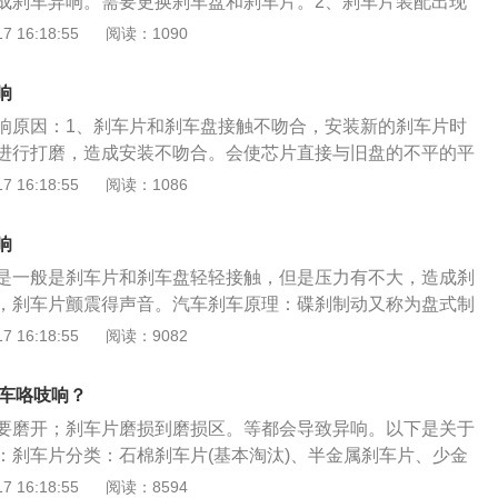
成刹车异响。需要更换刹车盘和刹车片。2、刹车片装配出现
决方法：找汽车维修店的专业人员进行检修。
配刹车片。3、刹车系统出现故障或底盘连接部件出现松脱导
 16:18:55
阅读：1090
换刹车系统并紧固底盘连接部件。4、刹车片中有异物。需要
5、刹车片在磨合期。属于正常现象，过段时间异响就会消
响
化结晶。需要更换刹车片。7、刹车片材质质量差。需要更换材
响原因：1、刹车片和刹车盘接触不吻合，安装新的刹车片时
8、刹车盘不平。需要维修或更换刹车盘。9、刹车盘边缘破
进行打磨，造成安装不吻合。会使芯片直接与旧盘的不平的平
换刹车盘。10、刹车片过硬。需要更换刹车片。11、刹车分泵
就会导致新的刹车片磨损不均匀。解决方法：用卡钳测量制动
 16:18:55
阅读：1086
换刹车分泵。12、刹车片和刹车盘不匹配。需要使用匹配的刹
。如果超出允许的公差范围，则需要更换制动盘。2、刹车系
3、缺少刹车油。需要添加刹车油即可。刹车片养护的相关介
造成刹车片只能跟刹车盘部分接触，这样会使刹车的单位面积
车：紧急制动刹车对刹车片的损坏很大，因此平常开车时要注
响
，造成异响。解决方法：建议到专业维修店排查刹车系统的问
使用点刹的方式来刹车，这样对刹车片的磨损比较小。2、减
是一般是刹车片和刹车盘轻轻接触，但是压力有不大，造成刹
的刹车片质量不好，材质过硬，里面含有很多的金属杂质。更
平常开车时，要养成减少制动的好习惯，即可以让发动机的制
，刹车片颤震得声音。汽车刹车原理：碟刹制动又称为盘式制
要踩几脚刹车，消除刹车片与刹车盘之间的间隙，避免造成第
再使用刹车来进一步减速或停车。开车时可以多减档来实现减
压泵推动刹车卡钳，抓紧刹车盘，刹车的刹力和毂刹不同，更
 16:18:55
阅读：9082
事故。解决方法：试试过了磨合期，能否达到最佳的制动效
轮做定位：在车辆有跑偏等问题时，要及时给车辆做四轮定
增大。为了提高刹车力，一般会采用增加刹车面积的办法，如
能重新更换。4、刹车系统安装不规范造成异响。解决方法：
受损，而且会导致车辆某一边的刹车片过度磨损。4、经常检
是增加刹车接触面。也可以通过加长刹车力臂的办法，还有可
，建议到专业维修店找维修人员看看吧。5、刹车盘不平有槽
刹车咯吱响？
行驶4万公里或2年以上，刹车片磨损的比较厉害，要仔细的定
放大的办法提高压强。汽车刹车系统维护保养：更换刹车片，
产生的响声。解决方法：需要更换刹车盘。6、制动片不合
车片的厚度有没有减到最小的极限值，如果已经达到极限值附
要磨开；刹车片磨损到磨损区。等都会导致异响。以下是关于
果最终都是由刹车片决定，所以保持刹车片的良好状况就是度
片在装配过程中与制动钳不匹配，将会产生摩擦和异常噪音。
片。在正常行驶条件下，每行驶5000公里对刹车片检查一次，
：刹车片分类：石棉刹车片(基本淘汰)、半金属刹车片、少金
维护方法。刹车片和刹车碟(鼓)是有使用寿命，当它们磨损到
情况下，应拆下刹车片并重新组装。7、刹车片里有异物，如
厚度，还要检查蹄片磨损的状态，两边磨损的程度是否一样，
配方刹车片、陶瓷刹车片、NAO陶瓷刹车片。陶瓷刹车片与传统
 16:18:55
阅读：8594
换。一般城市行车中的正常使用，它们的寿命大约是5万公