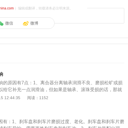
china.com
）编辑或翻译，转载请务必注明来源。
微信
微博
响
响的原因有7点：1、离合器分离轴承润滑不良、磨损松旷或损
以给它补充一点润滑油，但如果是轴承、滚珠受损的话，那就
。2、离合器从动盘上扭转弹簧衰损或折断。解决方法：建议
 12:44:35
阅读：1152
，如断裂，及时更换。3、变速箱轴承磨损，变速箱油过脏或
更换变速箱油。4、动盘盘毂跟变速器第一轴花键齿磨损严重
找汽车维修店的专业人员进行检修。5、离合三件套故障。解
的原因有：1、刹车盘和刹车片磨损过度、老化。刹车盘和刹车片磨
部件。6、踏板的转轴没油。解决方法：补充润滑油即可。7、