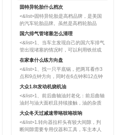
固特异轮胎什么档次
<&list>固特异轮胎是高档品牌，是美国
的汽车轮胎品牌。虽然是高档轮胎品
牌，但是中高低端的轮胎都有生产，这
国六排气管堵塞怎么清理
也是为了更好的开拓市场。
<&list>1、当车主发现自己的国六车排气
管出现堵塞的情况时，可以利用铁丝或
者是细棍，直接将杂物给取出来，如果
在家拿什么练方向盘
堵塞情况比较严重，也可以采取应急措
<&list>1、找一只平底锅，把两耳看作3
施。 <&list>2、直接利用木棍将所有的
点和9点钟方向，同时在6点钟和12点钟
杂物推到排气管里面的位置处，然后将
方向做一个标记。 <&list>2、双手握住
三元催化器拆解开，就可以将堵塞的东
大众1.8t发动机烧机油
平底锅两耳，然后往左打半圈、一圈、
西取出来。但如果是因为积碳过多引起
<&list>1、前后曲轴油封老化：前后曲轴
一圈半的练习，往右同样也要打相同的
的堵塞，就需要将三元催化器泡在草酸
油封与油大面积且持续接触，油的杂质
圈数。 <&list>3、最后强调要反复练
中进行清洗。 <&list>3、也可以利用清
和发动机内持续温度变化使其密封效果
习，这样就可以形成肌肉记忆，在真实
大众冬天过减速带咯吱咯吱响
洗剂对堵塞的情况得到解决，将清洗剂
逐渐减弱，导致渗油或漏油。<&list>2、
驾驶车辆时，不需要记忆也能打好方
放在燃油箱中，与燃油混合后，车辆启
<&list>1.转向器拉杆头有较大间隙，判
活塞间隙过大：积碳会使活塞环与缸体
向。
动时，就可以和汽油一起进入到燃烧
断间隙需要专用仪器和工具，车主本人
的间隙扩大，导致机油流入燃烧室中，