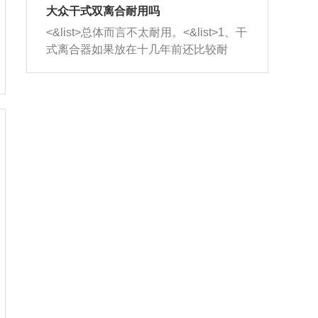
室，最后形成废气排出，就可以让三元
无法制作，需要将车辆送到修理厂或4s
造成烧机油。<&list>3、机油粘度。使用
大众干式双离合耐用吗
催化器得到清洗，排气管堵塞的情况就
店；<&list>2.车辆半轴套管防尘罩破
机油粘度过小的话，同样会有烧机油现
<&list>总体而言不太耐用。<&list>1、干
能够得到解决。
裂，破裂后会出现漏油现象，使半轴磨
象，机油粘度过小具有很好的流动性，
式离合器如果放在十几年前还比较耐
损严重，磨损的半轴容易损坏，产生异
容易窜入到气缸内，参与燃烧。<&list>
用，但是由于现在的汽车发动机动力输
响；<&list>3.稳定器的转向胶套和球头
4、机油量。机油量过多，机油压力过
出越来越高，使得干式离合器散热不足
老化，一般是使用时间过长造成的。解
大，会将部分机油压入气缸内，也会出
的缺陷也逐渐暴露出来。<&list>2、由于
决方法是更换新的质量好的转向橡胶套
现烧机油。<&list>5、机油滤清器堵塞：
干式双离合的工作环境暴露在空气中，
和球头。
会导致进气不畅，使进气压力下降，形
而离合器的散热也是通离合器罩上面的
成负压，使机油在负压的情况下吸入燃
几个小孔来进行散热。但是在行驶过程
烧室引起烧机油。<&list>6、正时齿轮或
中变速箱需要换挡，就不得不使得离合
链条磨损：正时齿轮或链条的磨损会引
器频繁工作。<&list>3、长时间的低速行
起气阀和曲轴的正时不同步。由于轮齿
驶以及过于频繁的启停，导致离合器的
或链条磨损产生的过量侧隙，使得发动
温度不断升高，而低速行驶时空气流动
机的调节无法实现：前一圈的正时和下
效率不高，无法将离合器中的热量有效
一圈可能就不一样。当气阀和活塞的运
的带走，导致离合器内部的温度不断升
动不同步时，会造成过大的机油消耗。
高，加速离合器的磨损。
解决方法：更换正时齿轮或链条。<&list
>7、内垫圈、进风口破裂：新的发动机
设计中，经常采用各种由金属和其他材