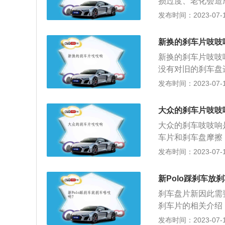
损过度、老化会造
杆系传动卡滞。解
故障。需要重新装
发布时间：2023-07-17
致。需要维修或更
清理刹车片异物。
新换的刹车片吱吱
失。6、刹车片碳
新换的刹车片吱吱
质优良的刹车片。
没有对旧的刹车盘
损。需要维修或更
面进行摩擦，最终
发布时间：2023-07-17
脏。需要清理或更
盘不同位置的厚度
车片和刹车盘。1
统本身存在缺陷，
绍：1、避免急刹
大众的刹车片吱吱
内所受的压强增大
意缓慢刹车，或者
大众的刹车吱吱响
题所在。3、更换
少制动的频率：在
车片和刹车盘摩擦
换完刹车片后一定
动来降低车速后，
动，碟刹盘通过液
发布时间：2023-07-17
一脚没刹车，发生
速。3、定期给车
加线性，不会突然
果。如果还不行只
位，以免车辆轮胎
采用双活塞卡钳就
这种情况比较复杂
新Polo踩刹车放
查刹车片：当车辆
以通过液压泵压力
而与刹车片而摩擦
期查看查看，看刹
刹车盘片新因此需
一辆车子的刹车效
适，如果新的制动
近，就要更换刹车
刹车片的相关介绍
刹车系统的最直接
解决方法：在这种
不仅要检查剩余的
属刹车片、NAO
发布时间：2023-07-17
一定程度时必须更