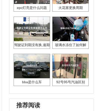
epc灯亮是什么问题
火花塞更换周期
驾驶证到期没有换,逾期
玻璃水冻住了如何解
怎么办??
决？
bba是什么车
92号95号汽油区别
推荐阅读