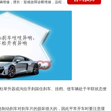
国家认证的汽车维修技师，15年德美日等各系车辆维修，擅长：疑难故障诊断维修，远程维修技术指导
四柱举升器或沟拉手刹踩住刹车、挂档、使车辆处于半联状态便
紧急制动刹车对刹车片的损坏很大的，因此平常开车时要注意缓