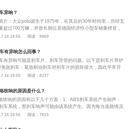
坑洞，鹅卵石等杂质可能会附着在刹车片上，造成相互摩擦，
片中金属是主要产生摩擦力的材料，制动力大，但是磨损大，
公里检查一次。定期更换刹车油，刹车油是除了刹车片之外，
法：再清洗一遍即可。8、制动减震器松动且安装不正确，如
装陶瓷刹车片后，在正常行驶中，不会产生异常啸叫（即刮嚓
远的油品。刹车油的维护重点是保证其不变质，尤其是要注意
刹车异响？
踏板松动是正常的。踩刹车会有抖动感，是车辆ABS启动造成
车片中不含金属成份，所以就避免了传统金属刹车片与对偶件
每行驶5万公里就应更换刹车油一次，若长期在潮湿地区行
。解决方法：刹车踏板松紧无法调节，刹车踏板松动属于正常
介：大众polo诞生于1975年，在其后的30年时间里，历经五
盘）相互磨擦的金属嚣叫声。稳定的摩擦系数：普通刹车片摩
当缩短。刹车调校，当刹车时汽车明显向左或向右跑偏，这是
不正确需重新安装。9、刹车盘固定螺丝丢失或磨损过大，与
量超过700万辆，并曾长期位居德国经济性小型车销量榜首，
擦系数太高造成制动过程中方向失控、烧片、刮伤刹车盘等不
致，极易因刹车抢左(右)而发生事故，特别是在高速行驶时，
生异响。解决方法：需重新安装固定螺丝。10、新制动片的磨
神奇小子”。长期以来，Polo轿车也一直被视为经济型小型车
 16:18:55
阅读：8469
盘的温度达到650度时，陶瓷刹车片的摩擦系数仍在0.45-0.5
进行刹车调校。
，换了新刹车片后，踩刹车可能会有吱吱的响声，车主不要过
安全性的标准。产品解析：大众家族品牌独有的U型脸设计，
辆具有良好的刹车性能。
片没有磨合好导致的，一般过了磨合期以后，这种吱吱的响声
；镶嵌在前脸上以几何梯形为基础的魅眼造型头灯组，和其内
刹车有异响怎么回事？
合，充分表达大众与众不同的独特韵味；左右个性化炫眼高穿
放刹车有异响可能是刹车片、刹车导管的问题。以下是刹车片养护
车奔放气质；其中魅眼双圆晶钻前头灯内端嵌有大众logo，彰
避免急刹车：紧急制动刹车对刹车片的损坏很大，因此平常开
车，或者使用点刹的方式来刹车，这样对刹车片的磨损比较
 16:18:55
阅读：8237
的频率：在平常开车时，要养成减少制动的好习惯，即可以让
低车速后，再使用刹车来进一步减速或停车。开车时可以多减
吱咯吱响的原因是什么？
、定期给车轮做定位：在车辆有跑偏等问题时，要及时给车辆
吱咯吱响的原因有以下几个方面：1、ABS刹车系统产生响声：
车辆轮胎受损，而且会导致车辆某一边的刹车片过度磨损。
S刹车系统，那刹车响声可能由该系统产生。因为每当道路情况
片：当车辆行驶4万公里或2年以上，刹车片磨损的比较厉害，
车系统就会发挥它的作用，因此这种情况产生异响时很正常。
 16:18:55
阅读：7815
查看，看刹车片的厚度有没有减到最小的极限值，如果已经达
异物：可以到维修店查看下是否有异物进入刹车系统。因为，
要更换刹车片。在正常行驶条件下，每行驶５０００公里对刹
刹车系统产生杂音。3、刹车分泵运行异常：刹车分泵就是顶