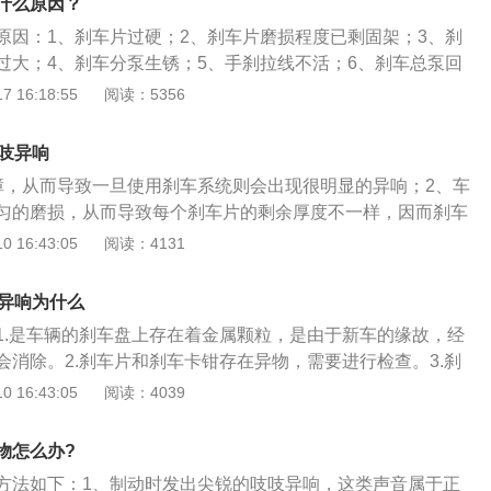
仅要检查剩余的厚度，还要检查蹄片磨损的状态，两边磨损的
什么原因？
用就是使刹车片摩擦刹车鼓从而正常刹车。这个刹车分泵对刹
位是否自如等。
原因：1、刹车片过硬；2、刹车片磨损程度已剩固架；3、刹
要，平日里开车，刹车泵的清洁很重要，假如长时间不清洁，
过大；4、刹车分泵生锈；5、手刹拉线不活；6、刹车总泵回
，那么也就会产生各种异响。4、刹车片磨损过度：刹车片属
磨损，弹簧片脱落；8、异物被夹到刹车盘与片之间。在检查到
 16:18:55
阅读：5356
驶条件下，小车行驶5000公里就要检查下刹车片。是否需要更
亮的杂质的时候，可以用较硬的沙子将其打磨掉，打磨掉之后
况而定。假如刹车片过度磨损，发出异响就是情理之中。
试车，在刹车片温度上来之后，如果没有响声，就代表问题解
吱吱异响
响产生就只有更换刹车片。
障，从而导致一旦使用刹车系统则会出现很明显的异响；2、车
匀的磨损，从而导致每个刹车片的剩余厚度不一样，因而刹车
异响。在使用车辆的过程当中，为了延长刹车片的使用寿命，
 16:43:05
阅读：4131
的养护措施：1、在使用车辆的过程当中要避免使用急刹车，
时候将会对刹车片产生很剧烈的损坏，通常而言，当车辆的行
有异响为什么
00公里左右的时候就需要对刹车片进行更换，若长时间使用急刹
1.是车辆的刹车盘上存在着金属颗粒，是由于新车的缘故，经
驶里程达到20000公里就需要更换；2、车辆行驶的时候要减少
会消除。2.刹车片和刹车卡钳存在异物，需要进行检查。3.刹
出现声音。4.刹车卡钳调节过紧，会出现异响。机动车辆在出
 16:43:05
阅读：4039
的时候，首先需要使用排查的方式对故障进行检查，找到引起
去对症维修，经过维修之后车辆可以正常行驶，在车辆没有维
物怎么办?
驶的时候要以低速行驶，避免因为刹车出现故障而导致出现危
方法如下：1、制动时发出尖锐的吱吱异响，这类声音属于正