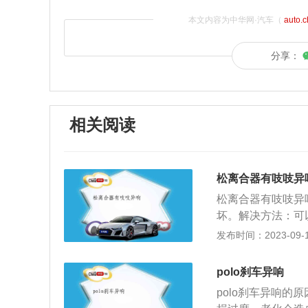
本文内容为中华网·汽车（
auto.
分享：
相关阅读
松离合器有吱吱异
松离合器有吱吱异
坏。解决方法：可
需要更换分离轴承
发布时间：2023-09-15
车主及时检查弹簧
变质。解决方法：
polo刹车异响
导致。解决方法：
polo刹车异响
决方法：更换故障