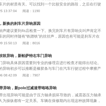
车片的材质有关。可以找到一个比较安全的路段，之后在行驶
速度就可以）进行紧急制动，这样可以将刹车片上的硬点磨一
 13:37:04
阅读：1190
异响就会消除了；2、将刹车片拆下来，对刹车片进行倒角处
地降低刹车时产生的异响；3、刹车片生锈、刹车盘中出现异
，新换的刹车片异响原因
，可进行更换刹车盘或者在行驶过程中磨去刹车片的锈迹即
响声建议要到4s店检查一下。换完刹车片有异响尖叫声肯定不
车的同时伴随有“铁蹭铁”的丝丝声，原因也有可能是刹车片在
产生的作用，此时刹车片必须立即更换。 新车刹车盘的价格相
 15:50:13
阅读：8016
多，因此建议大家勤检查刹车片，避免损伤刹车盘的事情出
声音的时候往往已经晚了，此时刹车盘多多少少会受到损伤。
吱吱异响，新帕萨特右车门异响
车片中有硬点，这样也会产生异响，一般情况这样产生的异响
门异响具体原因需要到专业的修理店进行检查才能得出结论。
后消失，如果刹车感到很吃力了，那就有可能是刹车片基本已
的异响初步可以推断是橡胶条与车门在汽车行驶过程中摩擦产
这时候必须要更换。
试通过在对应位置贴上植绒布条解决问题。 车门异响的几种原
 08:42:09
阅读：7907
1、门内饰板内有小东西，比如打火机、硬币等。 2、内饰板或
障用手晃动即可查到，或者在行车时按压异响处，若异响消失
速带异响，新polo过减速带咯咯异响
新紧固一下即可。 3、车门铰链（合页）生锈，这种现象在开
减速带出现异响可能是由于压力轴承损坏导致的，减震器压力轴承
听到，清理一下铰链，涂点黄油即可。 4、车门密封胶条老
人为操纵都有一定关系。车辆在保修期内出现这种故障现象，
过车门密封胶条也会有此故障，最好的方法是买一瓶硅脂自己