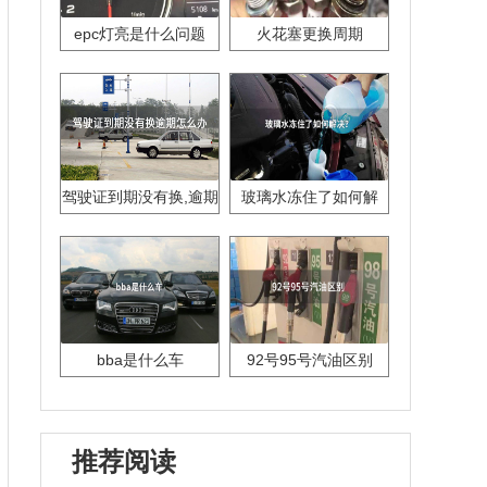
epc灯亮是什么问题
火花塞更换周期
驾驶证到期没有换,逾期
玻璃水冻住了如何解
怎么办??
决？
bba是什么车
92号95号汽油区别
推荐阅读