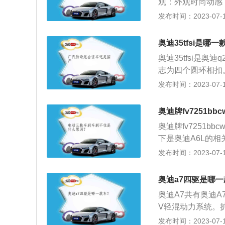
观：外观时尚动感
观总体比较完美，
发布时间：2023-07-17
计，做工精致和用
驾驶员倾斜的黑色
奥迪35tfsi是哪一
置身于跑车之中。
奥迪35tfsi是
仿桃木装饰，显得
志为四个圆环相扣。
品牌500强排行
发布时间：2023-07-17
的历史可追溯到19
u)的奥迪（audi）和
奥迪牌fv7251bb
的漫游者汽车公司（w
奥迪牌fv7251bb
车工业的进步做出
下是奥迪A6L的相关
480mm，轴距为
发布时间：2023-07-17
一下，奥迪A6L
面：全新A6L提供
奥迪a7四驱是哪
2.0T车型配备有1
奥迪A7共有奥迪A7-s
扭矩320N·m。
V轻混动力系统。扩
简约而优美的风格
发布时间：2023-07-17