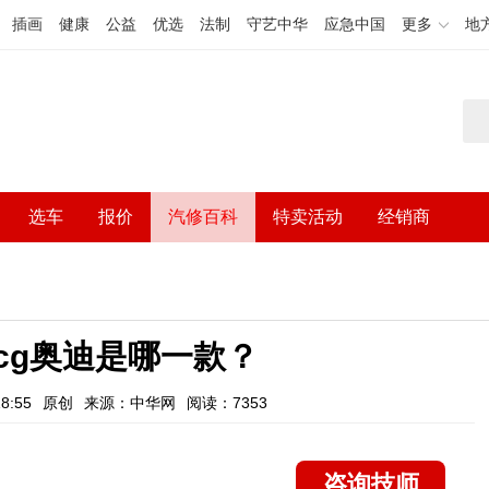
插画
健康
公益
优选
法制
守艺中华
应急中国
更多
地
选车
报价
汽修百科
特卖活动
经销商
adcg奥迪是哪一款？
8:55
原创
来源：中华网
阅读：7353
咨询技师