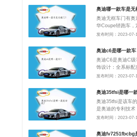
架，后悬架也采用
压分为涡轮增压和机
奥迪哪一款车是无
控性。
率的小排量增压发
奥迪无框车门有奥
喷、增压。简言之
华Coupe轿跑车
汽车，这款车有三
行政轿车略大，但比
发布时间：2023-07-17
功率为110kw,最
大功率输出分别为22
出最大功率，可以在
机。奥迪R8(奥迪
内直喷技术，并且使
奥迪c6是哪一款车
车，最高时速316
动机，它的特点是
奥迪C6是奥迪C级车
博基尼Gallar
进入燃烧室内，以
饰设计：全系标配奥
突破传统理念的设
花塞周围。以奥迪a
触控屏，仪表则采用
发布时间：2023-07-17
载7挡双离合变速箱
提供智能搜索建议、
悬挂均是五连杆独
T直列四缸发动机、
奥迪35tfsi是哪
全带未系提示、疲
统，40TFSI车型最
奥迪35tfsi是该车
的55TFSI车型配
是奥迪的专利技术
的g值,该数字越大
发布时间：2023-07-17
替排量在后尾部悬挂
可以采用分层稀燃
奥迪fv7251fbc