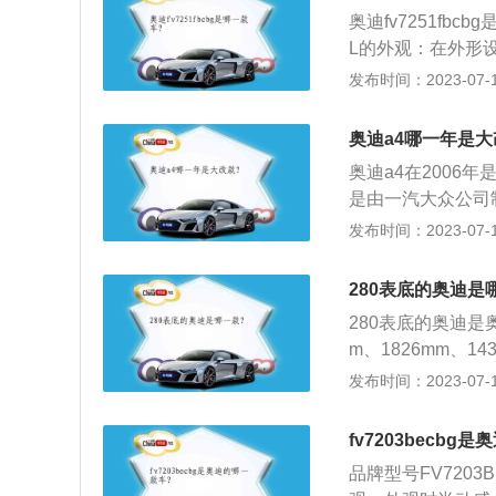
热层作用，壁面传
奥迪fv7251fbc
高的压缩比，以提
L的外观：在外形
化是，前脸上原本
发布时间：2023-07-17
栅。奥迪A6L动力：
中3.0TFSI发
奥迪a4哪一年是
结合使其具有超过8
奥迪a4在2006
力）的最大功率和4
是由一汽大众公司
标配的多项安全设
发布时间：2023-07-17
概念的车型，从B
周期内要经历过多
280表底的奥迪是
1-3年内再发布
280表底的奥迪是
外观、内饰以及配
m、1826mm、1
机，搭载新型8速m
发布时间：2023-07-17
将针对前后保险杠
两侧U形镀铬饰条
fv7203becb
品牌型号FV720