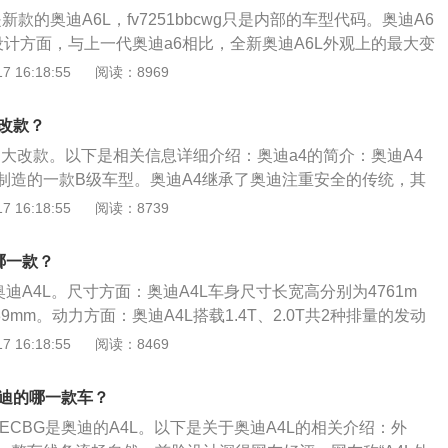
热损失降低，采用稀燃可以降低爆震趋势，发动机可以采用更
bg是新款的奥迪A6L，fv7251bbcwg只是内部的车型代码。奥迪A6
高燃油经济性。
设计方面，与上一代奥迪a6相比，全新奥迪A6L外观上的最大变
被前保险杠分开的散热和进气格栅变成了一个完整的梯形格
 16:18:55
阅读：8969
新奥迪A6L搭载了2.8FSI和3.0TFSI两款高效汽油发动机。其
动机是奥迪V6发动机的最新顶级版本，汽油直喷和机械增压的完美
大改款？
缸机的动力和极高的燃油效率。它能够输出213千瓦（290马
年是大改款。以下是相关信息详细介绍：奥迪a4的简介：奥迪A4
20牛.米的强大扭矩。
制造的一款B级车型。奥迪A4继承了奥迪注重安全的传统，其
备为乘员创造了理想的安全环境。作为率先引入长轴距和涡轮
 16:18:55
阅读：8739
5到B8，A4L的销量一直经久不衰。汽车改款：汽车的整个生命
次小改款、中期改款和后期改款。改款车型一般为新车换代于
哪一款？
。一般情况下仅仅是发动机动力匹配的微调、修正、缺欠的弥补，
奥迪A4L。尺寸方面：奥迪A4L车身尺寸长宽高分别为4761m
置的更新等等，核心技术一般不会有大的变革。
439mm。动力方面：奥迪A4L搭载1.4T、2.0T共2种排量的发动
ultitronic手动一体式变速器，换挡更加平顺。外观方面：全系
 16:18:55
阅读：8469
进行调整，侧进气格栅尺寸更宽大，整体造型更加动感。车头
、镀铬进气口、扁平的双边双出镀铬排气令运动感加强。
g是奥迪的哪一款车？
3BECBG是奥迪的A4L。以下是关于奥迪A4L的相关介绍：外