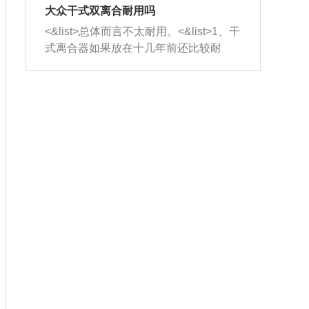
室，最后形成废气排出，就可以让三元
无法制作，需要将车辆送到修理厂或4s
造成烧机油。<&list>3、机油粘度。使用
大众干式双离合耐用吗
催化器得到清洗，排气管堵塞的情况就
店；<&list>2.车辆半轴套管防尘罩破
机油粘度过小的话，同样会有烧机油现
<&list>总体而言不太耐用。<&list>1、干
能够得到解决。
裂，破裂后会出现漏油现象，使半轴磨
象，机油粘度过小具有很好的流动性，
式离合器如果放在十几年前还比较耐
损严重，磨损的半轴容易损坏，产生异
容易窜入到气缸内，参与燃烧。<&list>
用，但是由于现在的汽车发动机动力输
响；<&list>3.稳定器的转向胶套和球头
4、机油量。机油量过多，机油压力过
出越来越高，使得干式离合器散热不足
老化，一般是使用时间过长造成的。解
大，会将部分机油压入气缸内，也会出
的缺陷也逐渐暴露出来。<&list>2、由于
决方法是更换新的质量好的转向橡胶套
现烧机油。<&list>5、机油滤清器堵塞：
干式双离合的工作环境暴露在空气中，
和球头。
会导致进气不畅，使进气压力下降，形
而离合器的散热也是通离合器罩上面的
成负压，使机油在负压的情况下吸入燃
几个小孔来进行散热。但是在行驶过程
烧室引起烧机油。<&list>6、正时齿轮或
中变速箱需要换挡，就不得不使得离合
链条磨损：正时齿轮或链条的磨损会引
器频繁工作。<&list>3、长时间的低速行
起气阀和曲轴的正时不同步。由于轮齿
驶以及过于频繁的启停，导致离合器的
或链条磨损产生的过量侧隙，使得发动
温度不断升高，而低速行驶时空气流动
机的调节无法实现：前一圈的正时和下
效率不高，无法将离合器中的热量有效
一圈可能就不一样。当气阀和活塞的运
的带走，导致离合器内部的温度不断升
动不同步时，会造成过大的机油消耗。
高，加速离合器的磨损。
解决方法：更换正时齿轮或链条。<&list
>7、内垫圈、进风口破裂：新的发动机
设计中，经常采用各种由金属和其他材