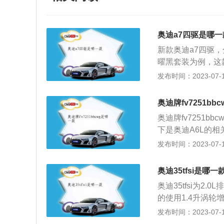
奥迪a7四驱是哪一
新款奥迪a7四驱，分为45
曜黑套装为例，这款
为3026毫米。动
发布时间：2023-07-17
0牛米，驱动方式为四
ine境远型流晶套
奥迪牌fv7251bb
米，轴距为3026
奥迪牌fv7251bb
大扭矩500牛米
下是奥迪A6L的相关
有驾官网）以奥迪A
480mm，轴距为
发布时间：2023-07-17
米，1911毫米，
一下，奥迪A6L
动机，气缸数为6
面：全新A6L提供
有驾官网）以下是
奥迪35tfsi是哪一
2.0T车型配备有1
优美的风格，柔和
奥迪35tfsi为2.
扭矩320牛米。
迪a7的内饰设计采
的使用1.4升涡轮
柔美的曲线，环抱
代表排气量。35
发布时间：2023-07-17
出整洁、优雅、充
十五、百分之五十，