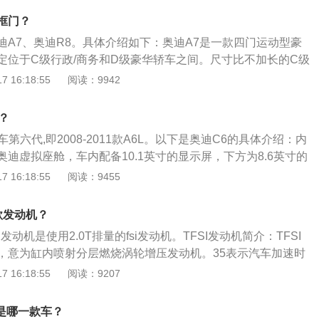
多连杆独立悬架；前后采用多连杆悬架可以提高行驶品质和操
械增压)，fsi是缸内直喷。tfsi是一汽奥迪推出的高发动机效
框门？
动机，该发动机具有三大关键技术，分别是分层燃烧、缸内直
迪A7、奥迪R8。具体介绍如下：奥迪A7是一款四门运动型豪
，是发动机技术参数的缩写。例如a3是奥迪旗下的一款紧凑型
，定位于C级行政/商务和D级豪华轿车之间。尺寸比不加长的C级
厢版车型也有两厢版车型。a3使用的1.4升涡轮增压发动机最大
D级豪华轿车小。动力方面，搭载2.8L和3.0TV6发动机，最
 16:18:55
阅读：9942
大扭矩为250牛米，这款发动机可以在5000到6000转每分钟时输
0马力和310马力，S7搭载420马力4.0TV8双涡轮增压发动
1750到3000转每分钟时输出最大扭矩。这款发动机搭载了缸
R8)是德国汽车制造商奥迪于2006年推出的中置发动机双座跑
用了铝合金缸盖缸体。奥迪35tfsi是涡轮增压燃油分层喷射发
？
km/h，奥迪R8是奥迪量产的首款中置发动机超级跑车。基于兰
在进气道中已经产生可变涡流，使进气流形成良好的涡流形态
第六代,即2008-2011款A6L。以下是奥迪C6的具体介绍：内
do的开发平台，融合了奥迪在众多体育赛事中的获奖经验、技术和
分层填充的方式推动，使混合气体集中在位于燃烧室中央的火
迪虚拟座舱，车内配备10.1英寸的显示屏，下方为8.6英寸的
计。
6l为例：其是一款中大型车，发动机最大扭矩是320牛米，搭
12.3全液晶仪表盘。新一代车型将会搭载最新的MMI系统，
 16:18:55
阅读：9455
，最高车速是每小时230千米。该车的油箱容积是73L，前后
语音控制、CartoX服务等功能。动力配置：提供高低功率2.0
立悬挂，配备牵引力控制、胎压监测、车身稳定控制、前排安
3.0TV6发动机可供选择。其中2.0T车型配备有12V弱混动系
一款发动机？
劳驾驶提示和定速巡航。
大功率140kW，峰值扭矩320N每m。45TFSI车型搭载3.0TV6
的发动机是使用2.0T排量的fsi发动机。TFSI发动机简介：TFSI
备48V轻混系统，最大功率250kW，峰值扭矩500N每m。
，意为缸内喷射分层燃烧涡轮增压发动机。35表示汽车加速时
发动机的动力越强。是奥迪从2012年起开始使用加速度值来代
 16:18:55
阅读：9207
。TFSI发动机的优点：是由FSI发动机升级而来，FSI发动机
的方式来提高燃油经济性，采用分层燃烧时，外围空气起到隔
bg是哪一款车？