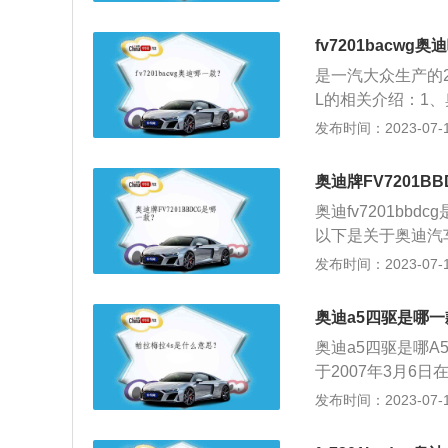
饰：奥迪A7-Spor
门护板共同勾勒出
fv7201bacwg
视觉延展性，营造
是一汽大众生产的2
的奥迪五门豪华轿跑车
L的相关介绍：1、
型，前身1988年
发布时间：2023-07-17
构：全新奥迪A6
全新奥迪A6L采
奥迪牌FV7201B
材、铝质型材、铝
奥迪fv7201bb
挂结构部件以及前
以下是关于奥迪汽车
盖在内的车身重量
奥迪q3、奥迪s4
发布时间：2023-07-17
独立悬架，搭载2.
大扭矩是320nm
奥迪a5四驱是哪一
奥迪a5四驱是哪A
于2007年3月6
族中的一个全新系
发布时间：2023-07-17
计理念：奥迪A5
能、卓越的制造工