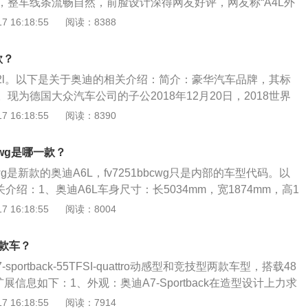
，整车线条流畅自然，前脸设计深得网友好评，网友称“A4L外
尤其是前脸”。内饰：奥迪A4L的内饰依然延续了奥迪家族式设
 16:18:55
阅读：8388
料考究。A4L的中控台能找到大量的与A6L通用的部件。稍向
中控台，以及富有质感的黑色内饰，给人的感觉就是酷，仿佛
款？
奥迪A4L内饰给人感觉更加偏向舒适，全系淡雅的浅灰色辅以
奥迪q2l。以下是关于奥迪的相关介绍：简介：豪华汽车品牌，其标
十分沉稳大气。
现为德国大众汽车公司的子公2018年12月20日，2018世界
榜发布，奥迪位列51位。历史：德国奥迪公司制造汽车与摩托车
 16:18:55
阅读：8390
世纪。最初设在萨克森州的四家汽车公司——茨维考市(zwicka
霍希(horch)汽车公司、开姆尼--西格玛市(chemnitz-siegmar)
cwg是哪一款？
anderer）以及zschopau市的dkw汽车公司，对当时德国汽
cwg是新款的奥迪A6L，fv7251bbcwg只是内部的车型代码。以
了杰出的贡献。
介绍：1、奥迪A6L车身尺寸：长5034mm，宽1874mm，高1
3012mm，A6L车身侧面加长的关系，线条更加平滑，和ES对比
 16:18:55
阅读：8004
是国内加长版车型，全面领先于进口未加长的ES。2、动力方
高\低功率2.0T直列四缸发动机、3.0TV6发动机可供选择。其中
一款车？
2V弱混动系统，40TFSI车型最大功率140kW（190PS），峰值
portback-55TFSI-quattro动感型和竞技型两款车型，搭载48
展信息如下：1、外观：奥迪A7-Sportback在造型设计上力求
，柔和整洁、富有张力的表面与性格鲜明的轮廓特征。2、内
 16:18:55
阅读：7914