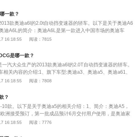
tback的内饰设计采用“wrap-around环抱式”设计理念。仪表台与
柔美的曲线，环抱着驾驶员与乘客。仪表台的横向布局加强了
奥迪哪一款？
出整洁、优雅、充满安全感的宽敞空间。3、车身：这款最新
013款奥迪a6l的2.0t自动挡变速器的轿车。以下是关于奥迪A6
长4.97米、轴距2.91米、宽1.91米，但高仅为1.42米。
奥迪A6L的简介：奥迪A6L是第一款进入中国市场的奥迪车
引入国内的代号C3的第三代奥迪100。2、奥迪A6L的车身结
 16:18:55
阅读：7815
L在车身轻量化技术方面与奥迪旗舰车型——奥迪A8更为接近。
用钢铝复合式车身结构，包括车身覆盖件在内，大幅使用铝质板
BDCG是哪一款？
质铸件以及热成型钢材；前悬塔顶、悬挂塔顶加强杆、前后悬
dcg是一汽大众生产的2013款奥迪a6I的2.0T自动挡变速器的轿车。
后保险杠防撞梁等均采用了不同工艺的铝质部件，使包括门、
相关内容的介绍:1、旗下车型:奥迪a3、奥迪a5、奥迪a61、
减轻16公斤。
等。2、奥迪a6|介绍:前悬架是五连杆独立悬架，后悬架是五连杆
 16:18:55
阅读：7808
0t涡轮增压发动机，最大马力是190ps，最大功率是140kw，最
，与其匹配的是7挡双离合变速箱。
款？
5-10款。以下是关于奥迪a5的相关介绍：1、简介：奥迪A5，
日在欧洲接受预订，第一批成品预计6月交付用户使用，是奥迪家
列，定位于高档双门轿跑车这一充满激情的细分市场。2、设
 16:18:55
阅读：7776
将奥迪一惯推崇的充满动感的设计、激动人心的动力与操控性
艺完美结合，是奥迪“突破科技，启迪未来”品牌理念的全新诠