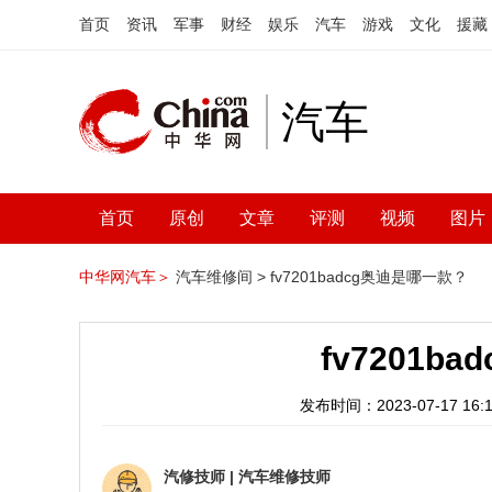
首页
资讯
军事
财经
娱乐
汽车
游戏
文化
援藏
汽车
首页
原创
文章
评测
视频
图片
中华网汽车＞
汽车维修间 >
fv7201badcg奥迪是哪一款？
fv7201b
发布时间：2023-07-17 16:1
汽修技师
|
汽车维修技师