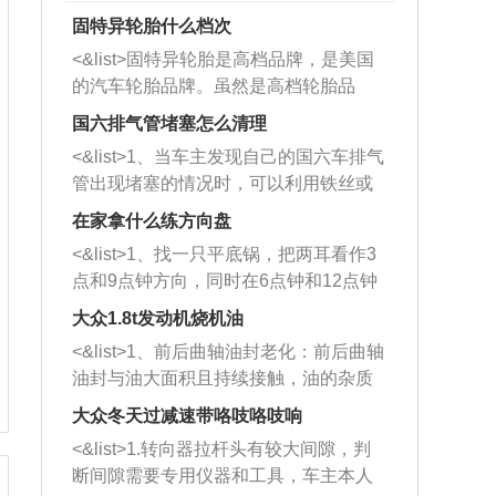
固特异轮胎什么档次
<&list>固特异轮胎是高档品牌，是美国
的汽车轮胎品牌。虽然是高档轮胎品
牌，但是中高低端的轮胎都有生产，这
国六排气管堵塞怎么清理
也是为了更好的开拓市场。
<&list>1、当车主发现自己的国六车排气
管出现堵塞的情况时，可以利用铁丝或
者是细棍，直接将杂物给取出来，如果
在家拿什么练方向盘
堵塞情况比较严重，也可以采取应急措
<&list>1、找一只平底锅，把两耳看作3
施。 <&list>2、直接利用木棍将所有的
点和9点钟方向，同时在6点钟和12点钟
杂物推到排气管里面的位置处，然后将
方向做一个标记。 <&list>2、双手握住
三元催化器拆解开，就可以将堵塞的东
大众1.8t发动机烧机油
平底锅两耳，然后往左打半圈、一圈、
西取出来。但如果是因为积碳过多引起
<&list>1、前后曲轴油封老化：前后曲轴
一圈半的练习，往右同样也要打相同的
的堵塞，就需要将三元催化器泡在草酸
油封与油大面积且持续接触，油的杂质
圈数。 <&list>3、最后强调要反复练
中进行清洗。 <&list>3、也可以利用清
和发动机内持续温度变化使其密封效果
习，这样就可以形成肌肉记忆，在真实
大众冬天过减速带咯吱咯吱响
洗剂对堵塞的情况得到解决，将清洗剂
逐渐减弱，导致渗油或漏油。<&list>2、
驾驶车辆时，不需要记忆也能打好方
放在燃油箱中，与燃油混合后，车辆启
<&list>1.转向器拉杆头有较大间隙，判
活塞间隙过大：积碳会使活塞环与缸体
向。
动时，就可以和汽油一起进入到燃烧
断间隙需要专用仪器和工具，车主本人
的间隙扩大，导致机油流入燃烧室中，