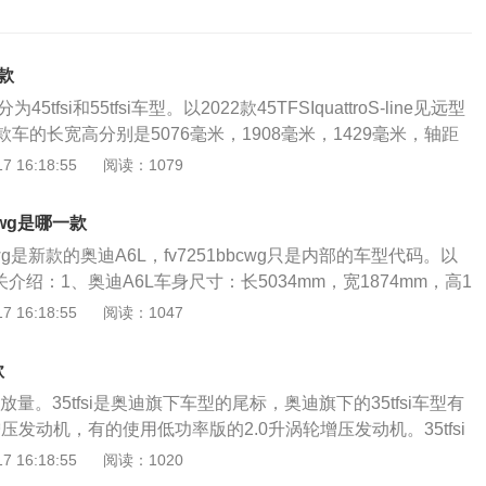
款
tfsi和55tfsi车型。以2022款45TFSIquattroS-line见远型
车的长宽高分别是5076毫米，1908毫米，1429毫米，轴距
力方面，搭载2.0升涡轮增压发动机，气缸数为4个，最大扭矩37
 16:18:55
阅读：1079
驱驱动，四驱形式为适时四驱。以2022款55TFSIquattroS-l
装为例，这款车的长宽高分别是5076毫米，1908毫米，1429毫
cwg是哪一款
毫米。动力方面，搭载3.0升涡轮增压发动机，气缸数为6个，最
cwg是新款的奥迪A6L，fv7251bbcwg只是内部的车型代码。以
，驱动方式为四驱驱动，四驱形式为适时四驱。（以上数据来源
介绍：1、奥迪A6L车身尺寸：长5034mm，宽1874mm，高1
72014款30FSI时尚型为例，这款车的长宽高分别是4969毫
3012mm，A6L车身侧面加长的关系，线条更加平滑，和ES对比
 16:18:55
阅读：1047
1420毫米，轴距为2914毫米。动力方面，搭载2.5升涡轮增压发
是国内加长版车型，全面领先于进口未加长的ES。2、动力方
个，最大扭矩250牛米，驱动方式为前置前驱。（以上数据来源
高\低功率2.0T直列四缸发动机、3.0TV6发动机可供选择。其中
对奥迪a7的3点介绍：1、外观：奥迪a7造型设计上力求简约而
款
2V弱混动系统，40TFSI车型最大功率140kW（190PS），峰值
整洁、富有张力的表面与性格鲜明的轮廓特征。2、内饰：奥
0L排放量。35tfsi是奥迪旗下车型的尾标，奥迪旗下的35tfsi车型有
用wrap—around环抱式设计理念。仪表台与门护板共同勾勒出
增压发动机，有的使用低功率版的2.0升涡轮增压发动机。35tfsi
着驾驶员与乘客。仪表台的横向布局加强了视觉延展性，营造
是指g值。车的加速性能为重力加速度g的百分之三十、百分之三
 16:18:55
阅读：1020
满安全感的宽敞空间。3、奥迪a7的前悬架采用多连杆独立悬
可以理解为越高车的加速性能越好。tfsi分开说，t是增压(增