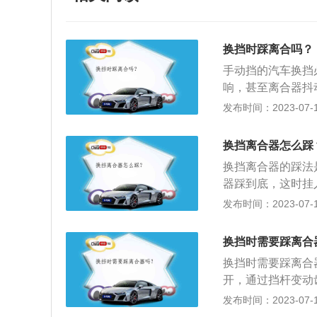
换挡时踩离合吗？
手动挡的汽车换挡
响，甚至离合器抖
离合器踏板时，用
发布时间：2023-07-17
点时，膝盖要保持
状态，要确保离合
换挡离合器怎么踩
器不要松得太快或
换挡离合器的踩法
器踩到底，这时挂
联动位置，感到离
发布时间：2023-07-17
和变速箱之间的飞
的输出轴就是变速
换挡时需要踩离合
分间接作用起步。
换挡时需要踩离合
开，通过挡杆变动
后要接合的齿轮组
发布时间：2023-07-17
合器没踩到底，换