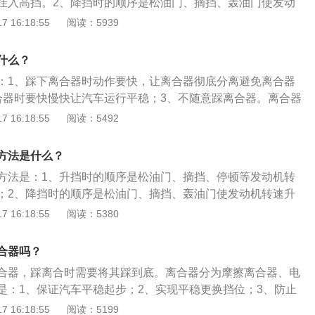
挂入高挡。2、降挡时的顺序是松油门、摘挡、轰油门使发动
下离合器踏板后才换档。5.在踩离合器踏板时，加速踏板应该迅
低挡。以下是关于离合器的工作原理：1、当内座圈固定时，
 16:18:55
阅读：5939
器操作要和手部换档动作相配合。在手部未能顺利换档时，应该
转动楔块不锁止，外座圈可自由转动。2、当外座圈逆时针转
后再踩离合器一次后换档。7.行车时左脚切勿总放在离合器踏
圈不能转动。以下是关于离合器的作用有：1、使汽车的驱动
什么？
车平稳起步。2、使发动机和变速箱暂时分离后进行换挡。3、
：1、踩下离合器时动作要快，让离合器彻底分离避免离合器
。4、降低发动机带来的扭震冲击，延长变速齿轮寿命。
合器时要快慢快让汽车运行平稳；3、不随意踩离合器。离合器
1、离合器安装前必须清洗干净，去除防锈脂及杂物；2、离合
 16:18:55
阅读：5492
可以分轴安装，轴向必须固定；3、湿式电磁离合器工作时，
润滑油；4、电源及控制线路，离合器电源为直流24伏；5、牙
方法是什么？
装时，必须保证端面齿之间有一定间隙，使空转时无磨齿现
方法是：1、升挡时的顺序是松油门、摘挡、停顿等发动机转
；2、降挡时的顺序是松油门、摘挡、轰油门使发动机转速升
合器的工作原理是：1、当内座圈固定时，外座圈顺时针方向
 16:18:55
阅读：5380
外座圈可自由转动；2、当外座圈逆时针转动楔块锁止，外座
器的作用有：1、使汽车的驱动力逐渐增大，让汽车平稳起
合器吗？
和变速箱暂时分离后进行换挡；3、防止传动系统过载；4、降
合器，踩离合时需要将其踩到底。离合器分为摩擦离合器、电
震冲击，延长变速齿轮寿命。
是：1、保证汽车平稳起步；2、实现平稳更换挡位；3、防止
合器失灵的原因：1、动盘磨擦片磨损过度或铆钉外露；2、离
 16:18:55
阅读：5199