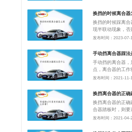
合器压盘弹簧软或
或老化变硬；5、
换挡的时候离合器
离合器踏板上沾有
换挡的时候踩离合
现半联动现象，否
常行车时离合器是
发布时间：2023-07-17
换挡和低速刹车需
器踏板上。行车时
手动挡离合器踩法
器片烧蚀等现象，
手动挡的离合器，
紧弹簧退火等故障
点，离合器的工作
不联动；松一半，
发布时间：2021-11-10
器踏板的过程中，
向变速器输入的动
换挡离合器的正确
顺。而汽车起步时
换挡离合器的正确
熄火。方法：松离
合器踏板时，则要
时，车辆就会开始
板时动作要利落，
发布时间：2021-04-28
记住一点：只要踩
动”就是离合器踏
器，就可以避免熄
渐结合至半联动后