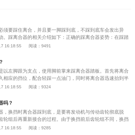
必须要踩住离合，并且要一脚踩到底，不踩到底车会发出异
动。踩离合器的相关介绍如下：正确的踩离合器姿势：在踩踏
脚掌踏在离合器踏板上，脚跟要贴着地面，当离合器踩到最低
 16:18:55
阅读：9491
微曲；踩离合器时要踩到最低点：避免离合器长时间处于接合
器完全分离，不至于磨损；控制离合的时机：在开车时，离合
？
刻意将发动机转速提升得过高。这会加速离合器的损耗。
是以左脚跟为支点，使用脚前掌来踩离合器踏板。首先将离合
入相应的挡位，配合轻踩一点油门，同时将离合器迅速抬到半
合吻合之后，这时就可以完全放掉离合器。离合器位于发动机
 16:18:55
阅读：9324
轮壳内，用螺钉将离合器总成固定在飞轮的后平面上，离合器
箱的输入轴。其作用是驾驶员的正确操纵，实现离合器前后部
器吗？
器，换挡时离合器踩到底，是要将发动机与传动齿轮彻底脱
齿轮组后再重新接合的过程。由于换挡前后齿轮组不同，换挡
间有转速差，是通过同步器实现同步的。进挡过程中，如果离
 16:18:55
阅读：9285
挡齿轮组与传动系齿轮组会有较大的转速差，不能顺利的啮