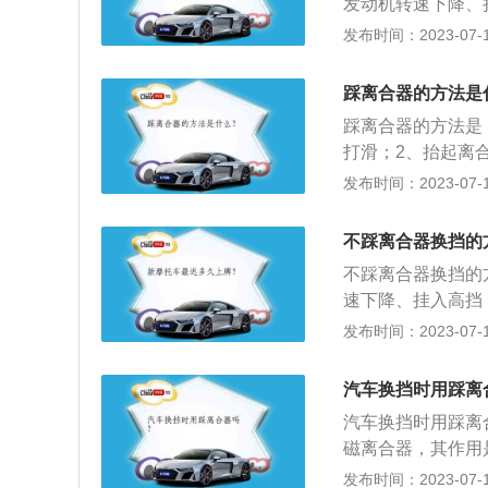
发动机转速下降、
耗。4.在完全踩
机转速升高、挂入
发布时间：2023-07-17
速松开。6.离合
外座圈顺时针方向
先松开离合器，然
动楔块锁止，外座
板上。
踩离合器的方法是
力逐渐增大，让汽
踩离合器的方法是
防止传动系统过载
打滑；2、抬起离
使用注意事项是：
发布时间：2023-07-17
器可同轴安装，也
必须在摩擦片间加
不踩离合器换挡的
嵌式电磁离合器安
不踩离合器换挡的
象。
速下降、挂入高挡
高、挂入低挡。离
发布时间：2023-07-17
转动楔块不锁止，
圈不能转动。离合
汽车换挡时用踩离
步；2、使发动机
汽车换挡时用踩离
低发动机带来的扭
磁离合器，其作用
传动系统过载。离
发布时间：2023-07-17