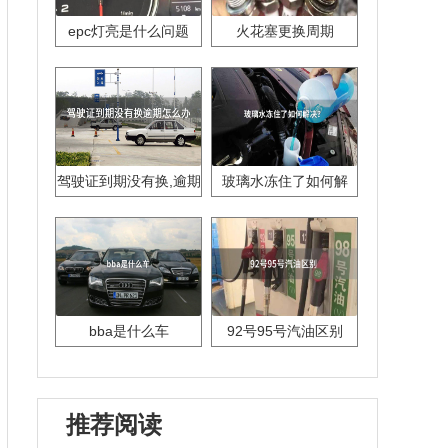
epc灯亮是什么问题
火花塞更换周期
驾驶证到期没有换,逾期
玻璃水冻住了如何解
怎么办??
决？
bba是什么车
92号95号汽油区别
推荐阅读