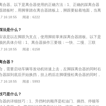
、汽车增档：加大油门以提高汽车的转速，然后快速踩下离合
离合器。以下是离合器使用的正确方法：1、正确的踩离合器
可在轻抬离合器过程中稍加油门。5、汽车停车：汽车转速需
器踏板时，用脚掌踏在离合器踏板上，脚跟要贴着地面，当离
以内踩下离合器，然后使用刹车将汽车停下，完全停车后，慢慢松
，膝盖要保持微曲；2、踩离合器时要踩到最低点。避免离合
 16:18:55
阅读：6222
状态，要确保离合器完全分离；3、控制离合的时机。在开车
得太快或刻意将发动机转速提升得过高。这会加速离合器的损
踩法是什么？
下离合器踏板后才换档；5、在踩离合器踏板时，加速踏板应该
应该是以左脚跟为支点，使用脚前掌来踩离合器踏板。以下是
意离合器操作要和手部换档动作相配合。在手部未能顺利换档
项的具体介绍：1、离合器操作三要领：一快、二慢、三联
合器，然后再踩离合器一次，再换档，切勿强行换档，否则会
踩离合器踏板时动作要利落，一脚到底，使离合器彻底分离。
 16:18:55
阅读：6158
生摩擦，导致损坏；7、注意在行车时，左脚切勿总放在离合
1、前脚掌踩离合器。在踩离合器时，尽量使用前脚掌踩，踩
意在驾驶时，无论发生什么情况切勿用右脚踩离合器踏板。
，切记不要用脚心或者脚后部踩离合器。在踩离合器时，脚跟
离合器？
掌来回的上下移动。2、快踩。准备起步或者换挡时，要快速
合，需要启动车辆等发动机转速上去，左脚踩离合器的同时右
要太慢的踩，或者断断续续的踩。这就要求踩离合器时反应要
合器踩到底后开始换挡，挂上档后左脚缓慢松离合器的同时，
能迟疑。踩离合器的同时，脚要在油门上移开，不要踩油门。
可完成。以下关于踩离合的方法：1.正确的踩离合器姿势。在
 16:18:55
阅读：5993
。在踩离合器时，要记住一定要踩到底，否则会加快离合器的
，用脚掌踏在离合器踏板上，脚跟要贴着地面，当离合器踩到
会导致挂挡困难，这对于养成良好驾车习惯很重要。4、慢
保持微曲。2.踩离合器时要踩到最低点。避免离合器长时间处
，迅速换完档或成功起步后，要慢慢的抬起离合，特别是换2
技巧是什么？
保离合器完全分离，不至于磨损。3.控制离合的时机。在开车
，不然汽车会发生闯动。慢抬离合器的同时，右脚要轻点油
合器的详细技巧：1、升挡时的顺序是松油门、摘挡、停顿等
得太快或刻意将发动机转速提升得过高。这会加速离合器的损