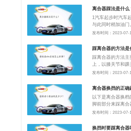
合，轻则加剧磨损
离合器踩法是什么
纳为八个字：及时
1汽车起步时汽车
与此同时稍加油门
止，迅速踩下离合
发布时间：2023-07-17
速踩下离合器，慢
车转速需要在15
踩离合器的方法是
踩离合器的方法主
上，以膝关节和踝
机动力与传动部分
发布时间：2023-07-17
器滑转而加速磨损
合要有层次，根据
离合器换挡的正确
段是压盘的空行程
以下是离合器换档
踏板在此位置稍加
脚前部分来踩离合
逐渐加油，当离合
然后迅速松开至半
发布时间：2023-07-17
合器，在进入全联
至速度减到需要减
换挡时要踩离合器