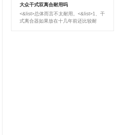
室，最后形成废气排出，就可以让三元
无法制作，需要将车辆送到修理厂或4s
造成烧机油。<&list>3、机油粘度。使用
大众干式双离合耐用吗
催化器得到清洗，排气管堵塞的情况就
店；<&list>2.车辆半轴套管防尘罩破
机油粘度过小的话，同样会有烧机油现
<&list>总体而言不太耐用。<&list>1、干
能够得到解决。
裂，破裂后会出现漏油现象，使半轴磨
象，机油粘度过小具有很好的流动性，
式离合器如果放在十几年前还比较耐
损严重，磨损的半轴容易损坏，产生异
容易窜入到气缸内，参与燃烧。<&list>
用，但是由于现在的汽车发动机动力输
响；<&list>3.稳定器的转向胶套和球头
4、机油量。机油量过多，机油压力过
出越来越高，使得干式离合器散热不足
老化，一般是使用时间过长造成的。解
大，会将部分机油压入气缸内，也会出
的缺陷也逐渐暴露出来。<&list>2、由于
决方法是更换新的质量好的转向橡胶套
现烧机油。<&list>5、机油滤清器堵塞：
干式双离合的工作环境暴露在空气中，
和球头。
会导致进气不畅，使进气压力下降，形
而离合器的散热也是通离合器罩上面的
成负压，使机油在负压的情况下吸入燃
几个小孔来进行散热。但是在行驶过程
烧室引起烧机油。<&list>6、正时齿轮或
中变速箱需要换挡，就不得不使得离合
链条磨损：正时齿轮或链条的磨损会引
器频繁工作。<&list>3、长时间的低速行
起气阀和曲轴的正时不同步。由于轮齿
驶以及过于频繁的启停，导致离合器的
或链条磨损产生的过量侧隙，使得发动
温度不断升高，而低速行驶时空气流动
机的调节无法实现：前一圈的正时和下
效率不高，无法将离合器中的热量有效
一圈可能就不一样。当气阀和活塞的运
的带走，导致离合器内部的温度不断升
动不同步时，会造成过大的机油消耗。
高，加速离合器的磨损。
解决方法：更换正时齿轮或链条。<&list
>7、内垫圈、进风口破裂：新的发动机
设计中，经常采用各种由金属和其他材