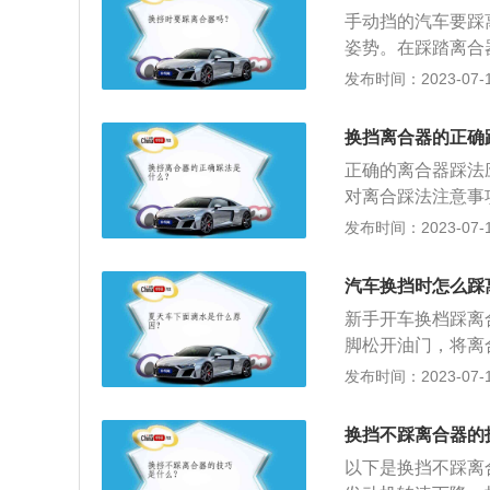
来控制离合器。4
手动挡的汽车要踩
器，轻抬离合器，
姿势。在踩踏离合
要在15KM/H
合器踩到最低点时
发布时间：2023-07-17
开离合器。
器长时间处于接合
时，离合器不要松
换挡离合器的正确
耗；4、在完全踩
正确的离合器踩法
迅速松开；6、注
对离合踩法注意事
时，应该先松开离
动。2、起步时，
发布时间：2023-07-17
让变速器的齿轮产
以下是扩展资料：
器踏板上；8、注
的比较稳当、彻底
汽车换挡时怎么踩
要着地，只是前脚
新手开车换档踩离
的踩下离合器，不
脚松开油门，将离
快，说踩就踩，不
右脚逐渐加油门即
发布时间：2023-07-17
3、离合器踩到底
踩踏离合器踏板时
磨损，时间长了还
最低点时，膝盖要
抬。踩下离合器后
换挡不踩离合器的
于接合状态，要确
档和3档时，要慢
以下是换挡不踩离
时，离合器不要松
门。