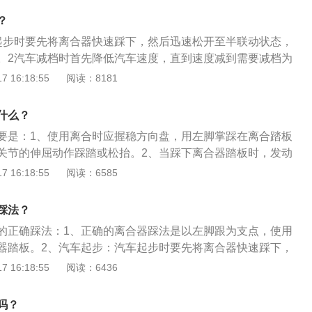
，严重的话会发生打齿，造成变速箱损坏。换挡技术要求可归
？
、正确、平稳、迅速。
起步时要先将离合器快速踩下，然后迅速松开至半联动状态，
。2汽车减档时首先降低汽车速度，直到速度减到需要减档为
，控制离合器。3汽车增档时加大油门以提高汽车的转速，快
 16:18:55
阅读：8181
抬离合器，可在轻抬离合器过程中稍加油门。4汽车停车时汽
KM/H以下时踩下离合器，然后使用刹车将汽车停下。
什么？
要是：1、使用离合时应握稳方向盘，用左脚掌踩在离合踏板
关节的伸屈动作踩踏或松抬。2、当踩下离合器踏板时，发动
分离，踩踏动作要迅速，并一次踩到底使分离彻底，以防离合
 16:18:55
阅读：6585
。3、松抬离合器踏板时，发动机动力与传动部分结合，但结
需要决定松抬速度。扩展内容：起步时，开始可快松一段，此
踩法？
，待压盘压到从动盘时，发动机的声音变沉，车身有些发抖，
的正确踩法：1、正确的离合器踩法是以左脚跟为支点，使用
停顿，迅速放松手刹，待车动起来时，再缓慢松抬，同时右脚
器踏板。2、汽车起步：汽车起步时要先将离合器快速踩下，
完全结合后可较快将脚移开。
联动状态，与此同时稍加油门，提高汽车转速，再慢慢轻抬离
 16:18:55
阅读：6436
动是要稍微停顿一下。3、汽车减档：首先降低汽车速度，直
档为止，迅速踩下离合，然后用“一快、二慢、三联动”的原则
吗？