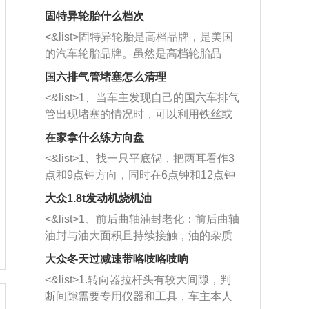
固特异轮胎什么档次
<&list>固特异轮胎是高档品牌，是美国
的汽车轮胎品牌。虽然是高档轮胎品
牌，但是中高低端的轮胎都有生产，这
国六排气管堵塞怎么清理
也是为了更好的开拓市场。
<&list>1、当车主发现自己的国六车排气
管出现堵塞的情况时，可以利用铁丝或
者是细棍，直接将杂物给取出来，如果
在家拿什么练方向盘
堵塞情况比较严重，也可以采取应急措
<&list>1、找一只平底锅，把两耳看作3
施。 <&list>2、直接利用木棍将所有的
点和9点钟方向，同时在6点钟和12点钟
杂物推到排气管里面的位置处，然后将
方向做一个标记。 <&list>2、双手握住
三元催化器拆解开，就可以将堵塞的东
大众1.8t发动机烧机油
平底锅两耳，然后往左打半圈、一圈、
西取出来。但如果是因为积碳过多引起
<&list>1、前后曲轴油封老化：前后曲轴
一圈半的练习，往右同样也要打相同的
的堵塞，就需要将三元催化器泡在草酸
油封与油大面积且持续接触，油的杂质
圈数。 <&list>3、最后强调要反复练
中进行清洗。 <&list>3、也可以利用清
和发动机内持续温度变化使其密封效果
习，这样就可以形成肌肉记忆，在真实
大众冬天过减速带咯吱咯吱响
洗剂对堵塞的情况得到解决，将清洗剂
逐渐减弱，导致渗油或漏油。<&list>2、
驾驶车辆时，不需要记忆也能打好方
放在燃油箱中，与燃油混合后，车辆启
<&list>1.转向器拉杆头有较大间隙，判
活塞间隙过大：积碳会使活塞环与缸体
向。
动时，就可以和汽油一起进入到燃烧
断间隙需要专用仪器和工具，车主本人
的间隙扩大，导致机油流入燃烧室中，