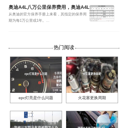
奥迪A4L八万公里保养费用，奥迪A4L
8万公里保养项目
从奥迪的官方保养手册上来看，其指定的保养周
期为每1万公里或1年。...
热门阅读
epc灯亮是什么问题
火花塞更换周期