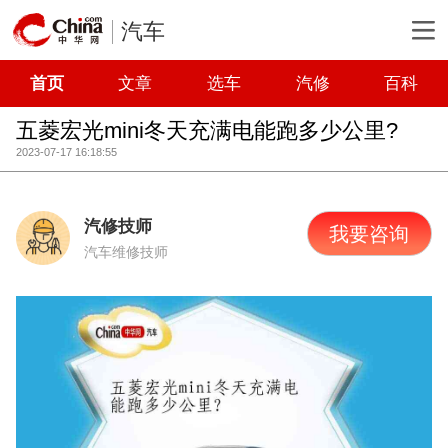
汽车
首页
文章
选车
汽修
百科
五菱宏光mini冬天充满电能跑多少公里?
2023-07-17 16:18:55
汽修技师
我要咨询
汽车维修技师