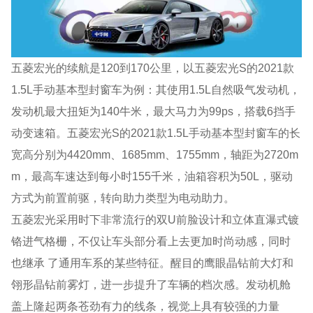
五菱宏光的续航是120到170公里，以五菱宏光S的2021款
1.5L手动基本型封窗车为例：其使用1.5L自然吸气发动机，
发动机最大扭矩为140牛米，最大马力为99ps，搭载6挡手
动变速箱。五菱宏光S的2021款1.5L手动基本型封窗车的长
宽高分别为4420mm、1685mm、1755mm，轴距为2720m
m，最高车速达到每小时155千米，油箱容积为50L，驱动
方式为前置前驱，转向助力类型为电动助力。
五菱宏光采用时下非常流行的双U前脸设计和立体直瀑式镀
铬进气格栅，不仅让车头部分看上去更加时尚动感，同时
也继承 了通用车系的某些特征。醒目的鹰眼晶钻前大灯和
翎形晶钻前雾灯，进一步提升了车辆的档次感。发动机舱
盖上隆起两条苍劲有力的线条，视觉上具有较强的力量