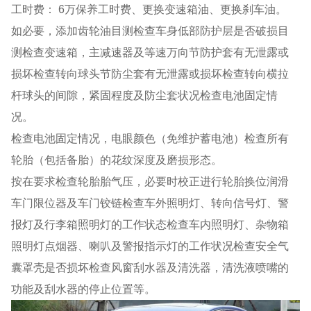
工时费： 6万保养工时费、更换变速箱油、更换刹车油。
如必要，添加齿轮油目测检查车身低部防护层是否破损目
测检查变速箱，主减速器及等速万向节防护套有无泄露或
损坏检查转向球头节防尘套有无泄露或损坏检查转向横拉
杆球头的间隙，紧固程度及防尘套状况检查电池固定情
况。
检查电池固定情况，电眼颜色（免维护蓄电池）检查所有
轮胎（包括备胎）的花纹深度及磨损形态。
按在要求检查轮胎胎气压，必要时校正进行轮胎换位润滑
车门限位器及车门铰链检查车外照明灯、转向信号灯、警
报灯及行李箱照明灯的工作状态检查车内照明灯、杂物箱
照明灯点烟器、喇叭及警报指示灯的工作状况检查安全气
囊罩壳是否损坏检查风窗刮水器及清洗器，清洗液喷嘴的
功能及刮水器的停止位置等。