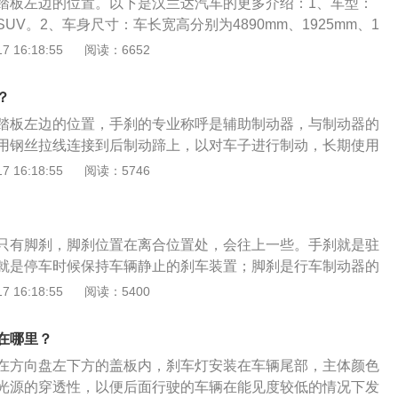
踏板左边的位置。以下是汉兰达汽车的更多介绍：1、车型：
络饰件，提升了整车的时尚、尊贵感。2.内饰：汉兰达内饰整
UV。2、车身尺寸：车长宽高分别为4890mm、1925mm、1
中控按键较多，但布局合理，操作方便；做工精细，接缝比较
2790mm，车身类型为5门5座SUV，变速箱为6挡手自一体。扩
 16:18:55
阅读：6652
配高贵典雅；配置丰富；整体来说内饰的实用性较强。3.动
业称呼是辅助制动器，与制动器的原理不同，其是采用钢丝拉
LV6发动机+5速手自一体变速箱和2.7LL4发动机+6速手自一体
上，以对车子进行制动，长期使用手刹会使钢丝产生塑性变
。这两款发动机均搭载了丰田独有的双VVT-i技术、ACIS可
？
不可恢复，所以长期使用会降低效用，手刹的行程也会增加。
摇臂结构等先进技术。其中3.5L车型采用V6发动机，配合五速
踏板左边的位置，手刹的专业称呼是辅助制动器，与制动器的
大输出功率可达201kW，在4700rpm时可以输出337Nm的峰
用钢丝拉线连接到后制动蹄上，以对车子进行制动，长期使用
00Km/h加速时间只需9秒。
塑性变形，由于这种变形是不可恢复的，所以长期使用会降低
 16:18:55
阅读：5746
也会增加。汉兰达是一款中型SUV，该车长宽高分别为4890m
720mm，轴距为2790mm，车身类型为5门5座SUV，变速箱为6
只有脚刹，脚刹位置在离合位置处，会往上一些。手刹就是驻
就是停车时候保持车辆静止的刹车装置；脚刹是行车制动器的
辆运动的过程中需要使车辆减速直到静止的刹车装置。汉兰达
 16:18:55
阅读：5400
车，其车身尺寸长宽高分别为4795mm、1910mm、1760m
0mm。外观方面，汉兰达三角形的前大灯、呈六边形棱角设计的
在哪里？
丰田牛头标、粗厚的镀铬装饰、镀铬件镶嵌的雾灯、微微前倾
在方向盘左下方的盖板内，刹车灯安装在车辆尾部，主体颜色
整个前脸富有时尚，立体感。
光源的穿透性，以便后面行驶的车辆在能见度较低的情况下发