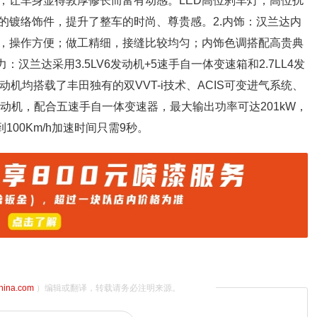
，让车身显得敦厚修长而富有动感。LED高位刹车灯，高位扰
的镀络饰件，提升了整车的时尚、尊贵感。2.内饰：汉兰达内
，操作方便；做工精细，接缝比较均匀；内饰色调搭配高贵典
汉兰达采用3.5LV6发动机+5速手自一体变速箱和2.7LL4发
机均搭载了丰田独有的双VVT-i技术、ACIS可变进气系统、
发动机，配合五速手自一体变速器，最大输出功率可达201kW，
到100Km/h加速时间只需9秒。
china.com
）编辑或翻译，转载请务必注明来源。