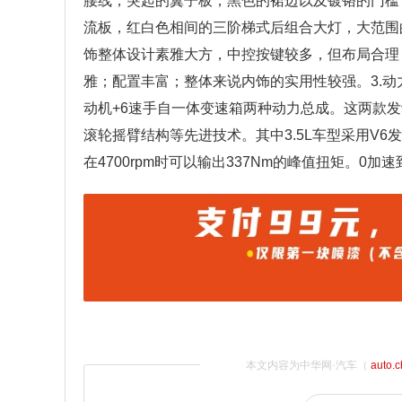
腰线，突起的翼子板，黑色的裙边以及镀铬的门槛
流板，红白色相间的三阶梯式后组合大灯，大范围
饰整体设计素雅大方，中控按键较多，但布局合理
雅；配置丰富；整体来说内饰的实用性较强。3.动力：
动机+6速手自一体变速箱两种动力总成。这两款发动
滚轮摇臂结构等先进技术。其中3.5L车型采用V6
在4700rpm时可以输出337Nm的峰值扭矩。0加速
本文内容为中华网·汽车（
auto.