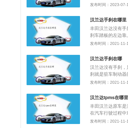
现前方车辆，起到
发布时间：2023-07-17
v，以2020款2.
925mm、高171
汉兰达手刹在哪里
丰田汉兰达没有手
刹车踏板的左边靠
纳8人乘坐。在当今
发布时间：2021-11-10
下需求。内饰造型
更为尊贵的暗红色
汉兰达手刹在哪
感以及真皮包裹的手
汉兰达没有手刹，
L发动机，现款的2
刹就是驻车制动器
5LV6发动机和1
在需要长时间停车
发布时间：2021-11-10
6速自动变速箱，
车制动器的俗称也
置。因为一般是车
汉兰达tpms在哪
车子的惯性和动力
丰田汉兰达原车是
制动，脚刹是利用
在汽车行驶过程中
力因为手刹的力度
警，以确保行车安
发布时间：2021-11-10
达到刹车的有效工
比例非常高，而所