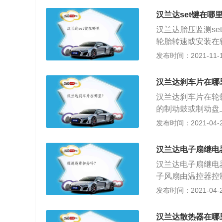
用脚踩下去就能有
听闻，即使你不选
够施加足够的力量
汉兰达set键在哪
和车发生严重的损
需要占用较大的空
汉兰达胎压监测s
接式胎压监测（Whe
中央扶手和水杯，
轮胎转速或安装在
监测（Pressure
脚处，前排座椅中
为汽车提供安全保
发布时间：2021-11-10
S。按照传感器安
压监测，另外一种
内置型胎压监测，
压监测，传感器一
比较稳定，监测出
汉兰达刹车片在哪
每个轮胎上的压力
汉兰达刹车片在轮
输到行车电脑上，
的制动鼓或制动盘
当汽车的轮胎胎压
生摩擦作用从而达
发布时间：2021-04-26
中控台包含了前后
片之前应先打开发
O模式），以及出
液页面在最高限度
控下方还有多个外
汉兰达电子扇继电
出；2、准备好待
汉兰达电子扇继电
轮辋刮花；3、用
子风扇由温控器控
刹车感应线的要先
温降低至下限值温
发布时间：2021-04-26
痕，如果有则进行
1、先打开汽车的
要用抹布清除干净
位于风扇架上面，
活塞压到压不动的
汉兰达散热器在哪