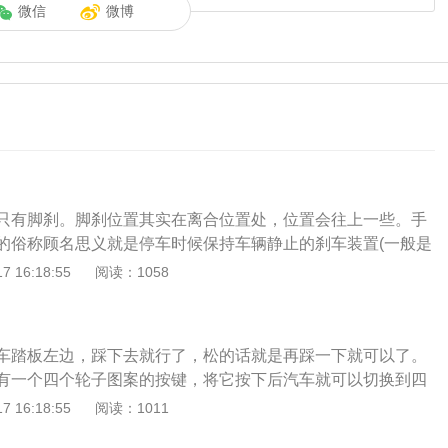
微信
微博
只有脚刹。脚刹位置其实在离合位置处，位置会往上一些。手
的俗称顾名思义就是停车时候保持车辆静止的刹车装置(一般是
的时候使用，当然新手也需要手刹来做半坡起步)，而脚刹是行
 16:18:55
阅读：1058
就是说在车辆运动的过程中需要使车辆减速直到静止的刹车装
辆静止后才使用手刹，所以手刹是用钢索控制的，而行车时候
都很大，这时候要减速停车就必须用力气更大的脚刹才能有效
车踏板左边，踩下去就行了，松的话就是再踩一下就可以了。
液压原理的。脚刹的优势：1、脚刹相比传统的手刹来说较省
有一个四个轮子图案的按键，将它按下后汽车就可以切换到四
较大，有些女士操作难免觉得吃力，一旦因为用力过小而没有
在车速小于40迈时有效果。分析如下：1、丰田汉兰达没有手
 16:18:55
阅读：1011
作点，就会产生溜车，在地势不平的地区就很危险了。2、脚
、汉兰达全系标配自动变速箱，没有离合器，脚刹是在刹车踏
有效制动，身体的重量能够让腿部有更大的力量，轻轻一踩就