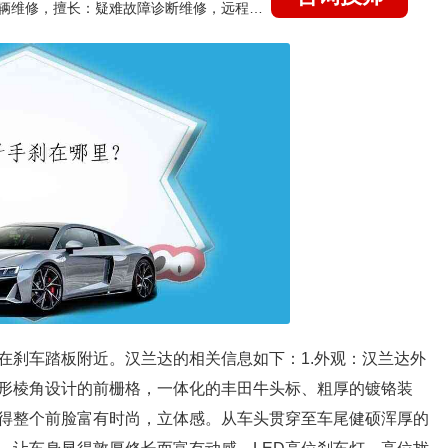
国家认证的汽车维修技师，15年德美日等各系车辆维修，擅长：疑难故障诊断维修，远程维修技术指导
在刹车踏板附近。汉兰达的相关信息如下：1.外观：汉兰达外
形棱角设计的前栅格，一体化的丰田牛头标、粗厚的镀铬装
得整个前脸富有时尚，立体感。从车头贯穿至车尾健硕浑厚的