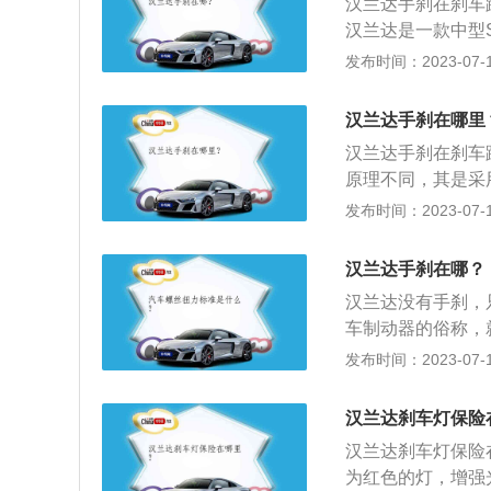
汉兰达手刹在刹车
大灯，大范围的镀
汉兰达是一款中型S
体设计素雅大方，
720mm，轴距为
发布时间：2023-07-17
均匀；内饰色调搭
展内容：手刹的专
力：汉兰达采用3.5
线连接到后制动蹄
变速箱两种动力总成
汉兰达手刹在哪里
形，由于这种变形
变进气系统、滚轮
汉兰达手刹在刹车
手自一体变速器，最
原理不同，其是采
值扭矩。0加速到1
手刹会使钢丝产生
发布时间：2023-07-17
效用，手刹的行程
m、1925mm、1
汉兰达手刹在哪？
挡手自一体。
汉兰达没有手刹，
车制动器的俗称，
俗称，也就是在车
发布时间：2023-07-17
是丰田生产的一款汽
m，轴距为279
汉兰达刹车灯保险
前栅格、一体化的
汉兰达刹车灯保险
的车头造型，使得
为红色的灯，增强