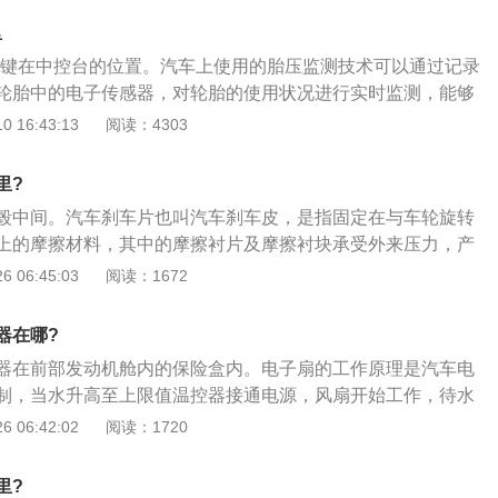
效制动，身体的重量能够让腿部有更大的力量，轻轻一踩就能
择带有胎压监测的车型，也要提高对车辆轮胎的重视，避免人
。3、另外由于手刹需要在前排座椅中间布置手刹手柄，因此
里
伤。汉兰达胎压监测方式：胎压监测主要分为两种，一种是间
间，如果储物空间布置不合理，手刹手柄操作的时候会干涉到
et键在中控台的位置。汽车上使用的胎压监测技术可以通过记录
el-SpeedBasedTPMS，简称WSB），另一种是直接式胎压
停车的时候也会干涉到驾驶员的胳膊。4、脚刹通常布置在左
轮胎中的电子传感器，对轮胎的使用状况进行实时监测，能够
-SensorBasedTPMS，简称PSB）。另外还有一种复合式TPM
间的储物空间更加丰富，不会干涉周边的功能区。
障。汽车上使用的胎压监测装置有两种类型，一种是间接式胎
 16:43:13
阅读：4303
装位置，我们又可以分为内置式胎压监测和外置式胎压监测。
是直接式胎压监测，汽车自带的胎压监测大部分都是间接式胎
它的传感器是装在轮胎内部，替换原来的气嘴，这种形式相对
般采用的是内置传感器。胎压监测的工作原理是，利用安装在
来的数据也比较准确。
里?
传感器实时监测胎压状况，然后用无线发射器将胎压的数据传
毂中间。汽车刹车片也叫汽车刹车皮，是指固定在与车轮旋转
在汽车的仪表盘上会显示胎压的数据。在驾驶汽车的过程中，
上的摩擦材料，其中的摩擦衬片及摩擦衬块承受外来压力，产
出现变化之后，胎压监测就会通过仪表盘显示来提醒驾驶员。
到车辆减速的目的。刹车片的更换步骤如下：1、在更换刹车
 06:45:03
阅读：1672
挡风除雾功能，后风窗加热，主副驾驶温度调节（可选用AUT
动机舱制动液储液罐的盖子，看看制动液页面高度，如果制动
风口方向的调整（同时可控制后排温度及后排锁的控制）。中
上面则应该将制动液吸出来一些，以防止更换过程中制动液溢
设接口（包括USB充电，点烟器），可同步手机内歌曲播放。
器在哪?
更换的刹车片，拆下该制动器所在的车轮。拆的过程中要避免
器在前部发动机舱内的保险盒内。电子扇的工作原理是汽车电
扳手结合套筒将制动钳的螺栓拆下来，然后取下刹车皮片（有
制，当水升高至上限值温控器接通电源，风扇开始工作，待水
将刹车感应线拆下来）。观察刹车片是否磨损过度或者有裂
控器关闭电源，风扇停止工作。电子风扇的更换方法如下：
 06:42:02
阅读：1720
下一步的更换；4、由于制动钳会有很多沙子或者泥土，所以
引擎盖，拆下位于风扇上面的进气管；2、电子风扇和空调风扇
，然后涂抹消音膏，防止刹车时产生异响；5、用活塞压泵将
共四个角，每个角有一个螺丝，使用专业的工具拧下这四个螺
位置，然后将刹车片装在制动钳上面，将新的刹车片安装到位
里?