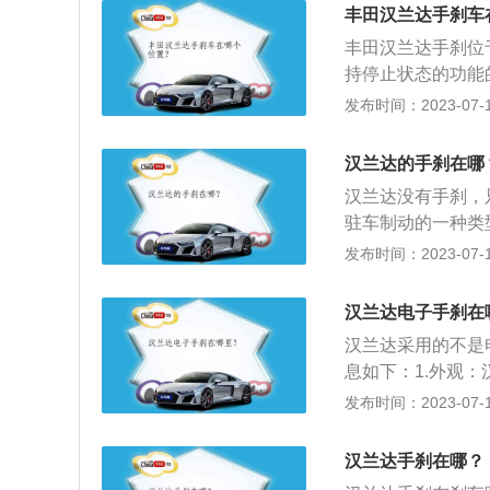
板的左边靠上。3
能够施加足够的力
丰田汉兰达手刹车
一样。然后，再踩
此需要占用较大的
丰田汉兰达手刹位
了。新汉兰达在2
到中央扶手和水杯
持停止状态的功能
部布局，动力也有
左脚处，前排座椅
控制制动工作原理
发布时间：2023-07-17
际车展上正式亮相
动机有怠慢的倾向
更为大气的正梯形
的专业名称为辅助
起，起到了拉宽前
汉兰达的手刹在哪
拉线来制动车辆。
大，中控台上的装
汉兰达没有手刹，
比较主流的三幅样
驻车制动的一种类
次。新汉兰达第三
更大的力量，脚一
发布时间：2023-07-17
今7座SUV盛行
枕，在发生碰撞时
面，新车将搭载2.
子板，在撞击到行
汉兰达电子手刹在
一款混合动力车型，
撞击时的伤害。汉
传动方面，普通车
汉兰达采用的不是
器。
息如下：1.外观
棱角设计的前栅格
发布时间：2023-07-17
灯，微微前倾的车
健硕浑厚的腰线，
汉兰达手刹在哪？
修长而富有动感。