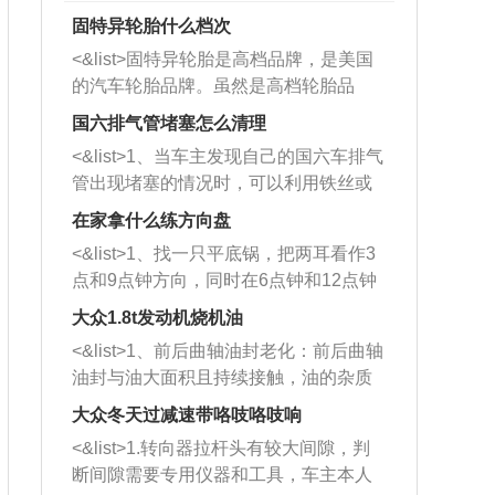
固特异轮胎什么档次
<&list>固特异轮胎是高档品牌，是美国
的汽车轮胎品牌。虽然是高档轮胎品
牌，但是中高低端的轮胎都有生产，这
国六排气管堵塞怎么清理
也是为了更好的开拓市场。
<&list>1、当车主发现自己的国六车排气
管出现堵塞的情况时，可以利用铁丝或
者是细棍，直接将杂物给取出来，如果
在家拿什么练方向盘
堵塞情况比较严重，也可以采取应急措
<&list>1、找一只平底锅，把两耳看作3
施。 <&list>2、直接利用木棍将所有的
点和9点钟方向，同时在6点钟和12点钟
杂物推到排气管里面的位置处，然后将
方向做一个标记。 <&list>2、双手握住
三元催化器拆解开，就可以将堵塞的东
大众1.8t发动机烧机油
平底锅两耳，然后往左打半圈、一圈、
西取出来。但如果是因为积碳过多引起
<&list>1、前后曲轴油封老化：前后曲轴
一圈半的练习，往右同样也要打相同的
的堵塞，就需要将三元催化器泡在草酸
油封与油大面积且持续接触，油的杂质
圈数。 <&list>3、最后强调要反复练
中进行清洗。 <&list>3、也可以利用清
和发动机内持续温度变化使其密封效果
习，这样就可以形成肌肉记忆，在真实
大众冬天过减速带咯吱咯吱响
洗剂对堵塞的情况得到解决，将清洗剂
逐渐减弱，导致渗油或漏油。<&list>2、
驾驶车辆时，不需要记忆也能打好方
放在燃油箱中，与燃油混合后，车辆启
<&list>1.转向器拉杆头有较大间隙，判
活塞间隙过大：积碳会使活塞环与缸体
向。
动时，就可以和汽油一起进入到燃烧
断间隙需要专用仪器和工具，车主本人
的间隙扩大，导致机油流入燃烧室中，