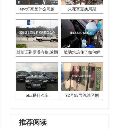
epc灯亮是什么问题
火花塞更换周期
驾驶证到期没有换,逾期
玻璃水冻住了如何解
怎么办??
决？
bba是什么车
92号95号汽油区别
推荐阅读