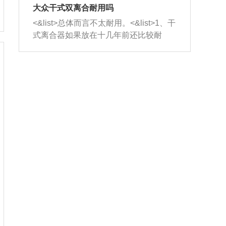
室，最后形成废气排出，就可以让三元
无法制作，需要将车辆送到修理厂或4s
造成烧机油。<&list>3、机油粘度。使用
大众干式双离合耐用吗
催化器得到清洗，排气管堵塞的情况就
店；<&list>2.车辆半轴套管防尘罩破
机油粘度过小的话，同样会有烧机油现
<&list>总体而言不太耐用。<&list>1、干
能够得到解决。
裂，破裂后会出现漏油现象，使半轴磨
象，机油粘度过小具有很好的流动性，
式离合器如果放在十几年前还比较耐
损严重，磨损的半轴容易损坏，产生异
容易窜入到气缸内，参与燃烧。<&list>
用，但是由于现在的汽车发动机动力输
响；<&list>3.稳定器的转向胶套和球头
4、机油量。机油量过多，机油压力过
出越来越高，使得干式离合器散热不足
老化，一般是使用时间过长造成的。解
大，会将部分机油压入气缸内，也会出
的缺陷也逐渐暴露出来。<&list>2、由于
决方法是更换新的质量好的转向橡胶套
现烧机油。<&list>5、机油滤清器堵塞：
干式双离合的工作环境暴露在空气中，
和球头。
会导致进气不畅，使进气压力下降，形
而离合器的散热也是通离合器罩上面的
成负压，使机油在负压的情况下吸入燃
几个小孔来进行散热。但是在行驶过程
烧室引起烧机油。<&list>6、正时齿轮或
中变速箱需要换挡，就不得不使得离合
链条磨损：正时齿轮或链条的磨损会引
器频繁工作。<&list>3、长时间的低速行
起气阀和曲轴的正时不同步。由于轮齿
驶以及过于频繁的启停，导致离合器的
或链条磨损产生的过量侧隙，使得发动
温度不断升高，而低速行驶时空气流动
机的调节无法实现：前一圈的正时和下
效率不高，无法将离合器中的热量有效
一圈可能就不一样。当气阀和活塞的运
的带走，导致离合器内部的温度不断升
动不同步时，会造成过大的机油消耗。
高，加速离合器的磨损。
解决方法：更换正时齿轮或链条。<&list
>7、内垫圈、进风口破裂：新的发动机
设计中，经常采用各种由金属和其他材