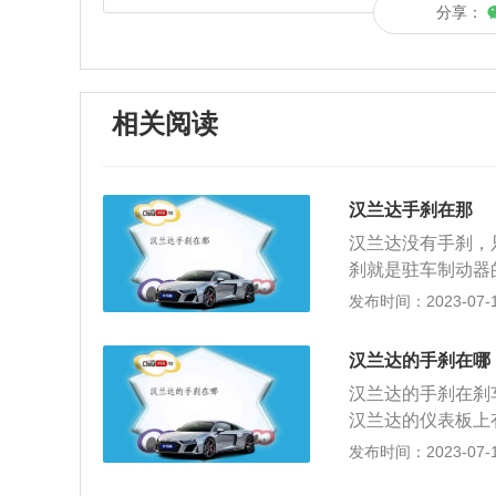
分享：
相关阅读
汉兰达手刹在那
汉兰达没有手刹，
刹就是驻车制动器
在需要长时间停车
发布时间：2023-07-17
车制动器的俗称也
置。因为一般是车
汉兰达的手刹在哪
车子的惯性和动力
汉兰达的手刹在刹
制动，脚刹是利用
汉兰达的仪表板上
力因为手刹的力度
驱模式了，但是只
发布时间：2023-07-17
达到刹车的有效工
刹，而是脚刹。2
刹用脚踩下去就能