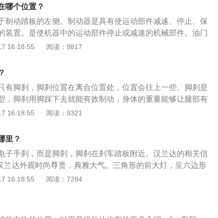
、脚刹深踩一脚，就刹住了。仪表盘亮感叹号，和普通的手刹
量。3、另外由于手刹需要在前排座椅中间布置手刹手柄，因
在哪个位置？
一脚，就弹回来了，感叹号消失，就是手刹解除，可以开车
空间，如果储物空间布置不合理，手刹手柄操作的时候会干涉
于制动踏板的左侧。制动器是具有使运动部件减速、停止、保
015年引入国内，并直接以国产方式在华上市。该车提供8座内
，停车的时候也会干涉到驾驶员的胳膊。4、脚刹通常布置在
的装置。是使机器中的运动部件停止或减速的机械部件。油门
所调整，同时还推出一款混合动力车型。全新汉兰达在纽约国
中间的储物空间更加丰富，不会干涉周边的功能区。
是在汽车需要减速时，保持3挡状态，完全放松油门，此时发
 16:18:55
阅读：9817
，该车外观内饰及车身尺寸都发生了明显的变化。前脸采用了
，对传动系统产生阻力，作用于车轮以达到减速的目的。手刹
格栅。中间最为宽大的镀铬横条与两边的灯眉一体式连接在一
制动器。与制动器的原理不同，它使用连接到后制动蹄的钢丝
脸、降低视觉重心的效果。内饰造型同样与现款汉兰达区别很
？
手刹长期使用会引起钢丝的塑性变形。
饰木纹采用了颜色更为尊贵的暗红色调，方向盘也更换成目前
只有脚刹，脚刹位置在离合位置处，位置会往上一些。脚刹是
式。内部的中控质感以及真皮包裹的手工艺等都比现款更显档
型，脚刹用脚踩下去就能有效制动，身体的重量能够让腿部有
排座椅加宽成三座布局，致使整车最多可容纳8人乘坐。在当
踩就能够施加足够的力量。汉兰达配备了主动式头颈保护头
 16:18:55
阅读：9321
的年代，未来这款8座SUV的到来显然更符合时下需求。动力方
可有效保护驾者的头颈部，并且配备了新开发的发动机罩和翼
5L和3.5L发动机，现款的2.7L发动机将被弃用。此外还将推出
人时发动机罩会发生凹陷以吸收撞击能量，以降低行人在遭受
哪里？
将由3.5LV6发动机和104千瓦最大功率的电动机组合而来。
兰达是丰田车系里第一款同时配备这两大安全装备的车型。
型将匹配6速自动变速箱，而混动车型则为一台CVT无级变速
电子手刹，而是脚刹，脚刹在刹车踏板附近。汉兰达的相关信
：汉兰达外观时尚尊贵，典雅大气。三角形的前大灯，呈六边形
，一体化的丰田牛头标、粗厚的镀铬装饰，镀铬件镶嵌的雾
 16:18:55
阅读：7284
头造型，使得整个前脸富有时尚，立体感。从车头贯穿至车尾
突起的翼子板，黑色的裙边以及镀铬的门槛，让车身显得敦厚
LED高位刹车灯，高位扰流板，红白色相间的三阶梯式后组合