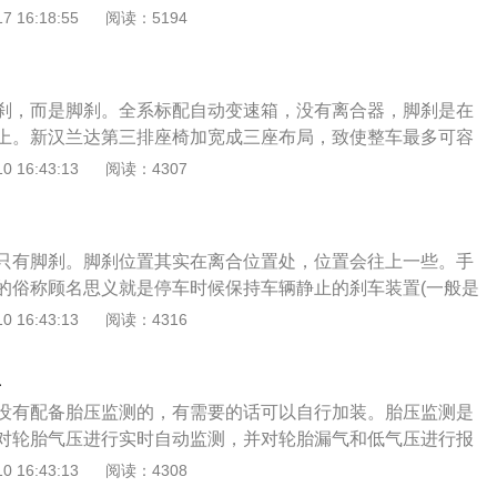
防止追尾事故发生的目的。汉兰达是广汽丰田旗下一款中型su
 16:18:55
阅读：5194
0t四驱百万纪念版7座为例，其车身外观尺寸是：长4890mm、宽1
5mm，轴距为2790mm，油箱容积为72l。
刹，而是脚刹。全系标配自动变速箱，没有离合器，脚刹是在
上。新汉兰达第三排座椅加宽成三座布局，致使整车最多可容
7座SUV盛行的年代，未来这款8座SUV的到来显然更符合时
 16:43:13
阅读：4307
同样与现款汉兰达区别很大，中控台上的装饰木纹采用了颜色
调，方向盘也更换成目前比较主流的三幅样式。内部的中控质
工艺等都比现款更显档次。动力方面，新车将搭载2.5L和3.5
只有脚刹。脚刹位置其实在离合位置处，位置会往上一些。手
.7L发动机将被弃用。此外还将推出一款混合动力车型，将由3.
的俗称顾名思义就是停车时候保持车辆静止的刹车装置(一般是
04千瓦最大功率的电动机组合而来。传动方面，普通车型将匹配
的时候使用，当然新手也需要手刹来做半坡起步)，而脚刹是行
 16:43:13
阅读：4316
而混动车型则为一台CVT无级变速器。
就是说在车辆运动的过程中需要使车辆减速直到静止的刹车装
辆静止后才使用手刹，所以手刹是用钢索控制的，而行车时候
里
都很大，这时候要减速停车就必须用力气更大的脚刹才能有效
没有配备胎压监测的，有需要的话可以自行加装。胎压监测是
液压原理的。脚刹的优势：1、脚刹相比传统的手刹来说较省
对轮胎气压进行实时自动监测，并对轮胎漏气和低气压进行报
较大，有些女士操作难免觉得吃力，一旦因为用力过小而没有
全。有数据表明，由爆胎引起的车祸在恶性交通事故中所占的
 16:43:13
阅读：4308
作点，就会产生溜车，在地势不平的地区就很危险了2、脚刹
有会造成爆胎的因素中胎压不足当为首要原因。这并不是耸人