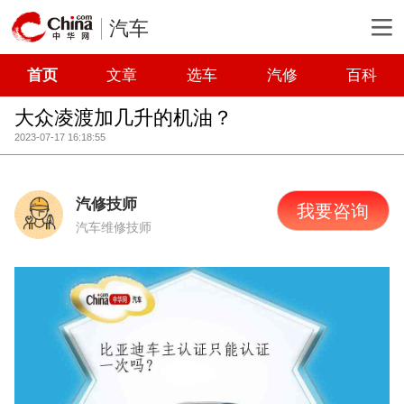
汽车
首页
文章
选车
汽修
百科
大众凌渡加几升的机油？
2023-07-17 16:18:55
汽修技师
我要咨询
汽车维修技师