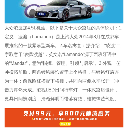
大众凌渡加4.5L机油。以下是关于大众凌渡的具体说明：1.
定义：凌渡（Lamando）是上汽大众2014年8月在成都车
展推出的一款紧凑型新车。2.车名寓意：据介绍，“凌渡”二
字取意于“凌风渡越”，英文名“Lamando”源于西班牙语中
的“Mandar”，意为“指挥、管理、引领与启示”。3.外观：俯
冲横拓前脸，两条镀铬装饰置于上个格栅，与镀铬灯眉连
为一体；前保险杠搭配下格栅，共同向两侧水平张开，冲
击力浑然天成。凌视LED日间行车灯，一体式凌厉设计，
更具日间辨别度，清晰鲜明而错落有致，难掩锋芒气度。