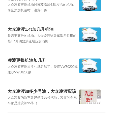
大众凌渡更换机油时推荐添加4.5L左右的机油。
而且添加机油时，注意不要...
大众凌渡1.4t加几升机油
是需要五升的机油。大众凌渡这款车型所采用的
是1.4升四缸涡轮增压发动机...
凌渡更换机油加几升
大众凌渡更换加注4L就足够了。使用VW50200或
兼容VW50200的...
大众凌渡加多少号油，大众凌渡应该
加几号油
大众凌渡的新车最好是加95号汽油，凌渡的全系
车都是建议加95号（...