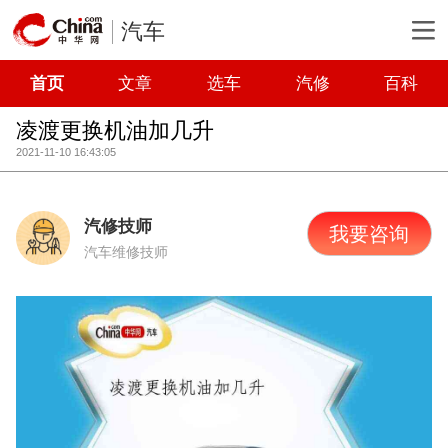
汽车
首页
文章
选车
汽修
百科
凌渡更换机油加几升
2021-11-10 16:43:05
汽修技师
我要咨询
汽车维修技师