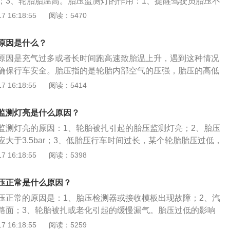
；3、轮胎胎温高。胎压监测灯的作用：1、提醒驾驶员胎压不
；2、使轮胎保持规定的压力和温度范围，减少车胎损毁，延
 16:18:55
阅读：5470
3、提高行车平稳性，减少悬架系统磨损。胎压监测的方法
压监测：利用安装在轮胎里的压力传感器直接进行检测，无线
原因是什么？
从轮胎内部发送到中央接收器模块，对各轮胎气压数据进行显
原因是充气过多或者长时间跑高速致胎温上升，遇到这种情况
压监测：通过轮胎之间的转速差别，以达到监视胎压的目的。
确保行车安全。胎压指的是轮胎内部空气的压强，胎压的高低
力有着至关重要的作用。轮胎是在各种车辆或机械上装配的接
 16:18:55
阅读：5414
性橡胶制品。轮胎常在复杂和苛刻的条件下使用，它在行驶时
负荷、力以及高低温作用，因此必须具有较高的承载性能、牵
监测灯亮是什么原因？
。同时，还要求具备较高耐磨性和耐屈挠性，以及较低的滚动
监测灯亮的原因：1、轮胎被扎引起的胎压监测灯亮；2、胎压
大于3.5bar；3、低胎压行车时间过长，某个轮胎胎压过低，
高，进而引起的胎压升高，这时应及时停车休息或更换备胎；
 16:18:55
阅读：5398
变低，平时应做下检查，看胎压检测器是否正常，在汽车出现
监测器没有及时报警，就是胎压监测器出现了问题，可以到4s
压正常是什么原因？
手持式学习工具，重新获取所有轮胎传感器id，对接收控制器
压正常的原因是：1、胎压检测器或接收模板出现故障；2、汽
路面；3、轮胎被扎或老化引起的缓慢漏气。胎压过低的影响
摩擦系数便会增大汽油使用量上升；2、造成方向盘很沉易跑偏
 16:18:55
阅读：5259