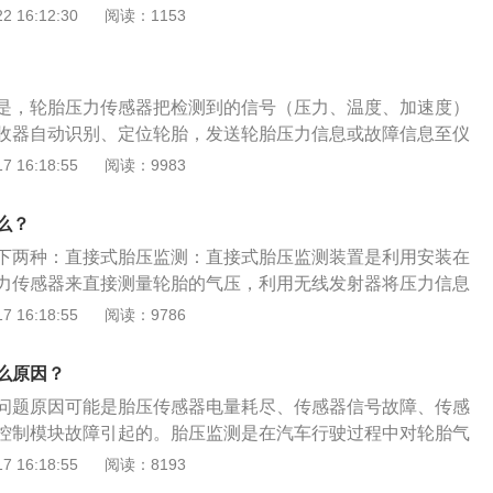
差，达到监测胎压的目的。胎压监测详细介绍：1、间接胎压
 16:12:30
阅读：1153
监测系统又称WSBTPMS。WSBTPMS需要通过汽车ABS防
感器来比较轮胎之间的转速差，以达到监测胎压的目的。ABS
断车轮是否锁死，然后决定是否启动防抱死制动系统。当轮胎
是，轮胎压力传感器把检测到的信号（压力、温度、加速度）
的重量会使轮胎直径变小，车速也会发生变化。车速的变化会
收器自动识别、定位轮胎，发送轮胎压力信息或故障信息至仪
系统，然后提醒车主胎压不足。因此，间接的TPMS属于被动的
点亮故障警告灯并显示故障信息。原车自带的胎压监测系统TP
 16:18:55
阅读：9983
胎压监测系统：直接胎压监测系统也叫PSBTPMS。PSBTPMS
在气嘴上检测胎压的装置，有本质的不同，举例来说TPMS相当
轮胎上的压力传感器测量轮胎压力和温度，并利用无线发射器
压监测相当于大刀；轮胎压力监控系统的目的：在于协助驾驶
信息发送到中央接收器模块，然后显示轮胎压力数据的系统。
么？
力维持在最佳状态，从而可以：提供燃油经济性，保持行驶与
低压和高温时，系统会报警并提示车主。此外，车主可以根据
下两种：直接式胎压监测：直接式胎压监测装置是利用安装在
胎气压迅速下降的风险，可能由轮胎充气不足引起的事故；轮
惯和地理位置设置自己的轮胎压力报警值范围和温度报警值。
力传感器来直接测量轮胎的气压，利用无线发射器将压力信息
组成:一个接收器,二个警告灯,四个轮胎压力传感器；轮胎压力
于主动TPMS，世界上最主流的胎压监测系统是英国的SCHRA
中央接收器模块上，然后对各轮胎气压数据进行显示。当轮胎
 16:18:55
阅读：9786
理：1、当车辆行驶时，TPMS模块就依次命令各个发射器向每
因其性能稳定、精度高、灵敏度强而备受车主追捧。
系统会自动报警。间接式胎压监测：间接式胎压监测是当某轮
信号（激活顺利为从左前轮开始顺时针，即左前-右前-右后-左
车辆的重量会使该轮的滚动半径将变小，导致其转速比其他车
力传感器接收此信号，向模块发射RF信号。此信号包含与传感
么原因？
胎之间的转速差别，以达到监视胎压的作用。间接式轮胎报警
压力、轮胎温度和加速度数值；3、一旦已经确定车轮的位
问题原因可能是胎压传感器电量耗尽、传感器信号故障、传感
计算轮胎滚动半径来对气压进行监测。
停止工作，直到车辆停止超过15分钟时才再次启用。4、TPMS
控制模块故障引起的。胎压监测是在汽车行驶过程中对轮胎气
以低于12.5mph(20km/h)的速度行驶12分钟后。5、当车辆
测，并对轮胎漏气和低气压进行报警，以确保行车安全。常用
 16:18:55
阅读：8193
，再以20km/h以上的速度行驶时，发射器按以下顺序依次启动
以下3种：直接式胎压监测：直接式胎压监测装置是利用安装