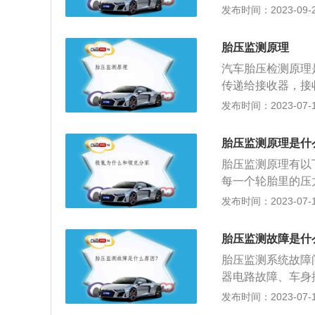
较车轮之间的速度
发布时间：2023-09-22
监测系统：间接胎压
抱死系统的轮速传
胎压监测原理
利用轮速传感器判
汽车胎压检测原理
气压降低时，车辆
传递给接收器，接
触发WSB的报警
表盘，仪表盘就会
发布时间：2023-07-17
TPMS。2、直接
MS，和市面上装
是一种利用安装在
于大炮，后装的胎
将轮胎内部的压力
胎压监测原理是什
员将车辆的轮胎压
当轮胎产生高压、
胎压监测原理有以
操纵性能，降低轮
车辆类型、车辆习
每一个轮胎里的压
胎压力监控系统的
所以直接TPMS属
从轮胎内部发送到
发布时间：2023-07-17
监控系统的工作原
DERTPMS，
气压太低或漏气时
个压力传感器发送
胎的气压降低时，
后）；2、轮胎压
胎压监测故障是什
轮快。通过比较轮
器识别代号、轮胎
胎压监测系统故障
系统实际上是依靠
置，那么发射器将
器电路故障、车身
认为的停车模式是车辆
压进行实时自动监
发布时间：2023-07-17
停止超过15分钟后
的胎压监测方式有