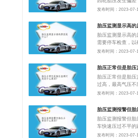
四轮胎压发生偏差
稳，预防事故发生
发布时间：2023-07-17
长轮胎使用寿命；
有：1、直接式胎
胎压监测显示高的
发射器将压力信息
胎压监测显示高的
示；2、间接式胎
需要停车检查，以
对汽车的性能和动
发布时间：2023-07-17
地滚动的圆环形弹
承受着各种变形、
胎压正常但是胎压
引性能、缓冲性能
胎压正常但是胎压
阻力与生热性。
过高，最高气压不应
高速运转使胎温升
发布时间：2023-07-17
4、久未加气胎压
情况时，若是胎压
胎压监测报警但胎
店请专业人员采用
胎压监测报警但胎
进行绑定。
车快速压过不平的
是：1、与路面的
发布时间：2023-07-17