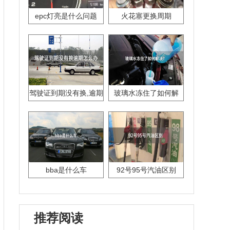
epc灯亮是什么问题
火花塞更换周期
驾驶证到期没有换,逾期
玻璃水冻住了如何解
怎么办??
决？
bba是什么车
92号95号汽油区别
推荐阅读