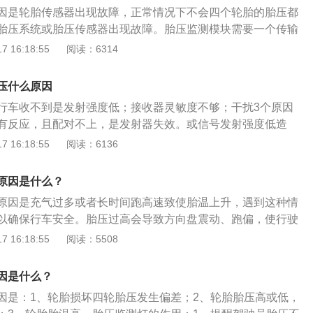
0%扭矩分配。
因是轮胎传感器出现故障，正常情况下不会四个轮胎的胎压都
胎压系统或胎压传感器出现故障。胎压监测模块需要一个传输
完气无法显示也是正常现象，只需将车辆前后移动一下或开动
 16:18:55
阅读：6314
显示出来，如果还无法显示确保三个气压能显示的情况下是胎
胎压监测是在汽车行驶过程中对轮胎气压进行实时自动监测，
压什么原因
气压进行报警，以确保行车安全。
行车收不到是发射强度低；接收器灵敏度不够；干扰3个原因
有反应，且配对不上，是发射器失效。或信号发射强度低造
摆放位置即可解决。以下是胎压监测的扩展资料：1.模块电池
 16:18:55
阅读：6136
装整套胎压检测模块。2.模块检查口被东西挡住，模块无法进
失效，需要重新配对有的车型可以自己完成但大部分车型需要到4
原因是什么？
对。4.模块已经损坏，更换新模块。
原因是充气过多或者长时间跑高速致使胎温上升，遇到这种情
以确保行车安全。胎压过高会导致方向盘震动、跑偏，使行驶
压过低使轮胎各部位的运动量增大，过度的碾压造成轮胎的异
 16:18:55
阅读：5508
传感器是利用ABS现成的感测功能来比较轮胎的旋转圈数，胎
长会变短，四只轮胎有一只胎压不足，行驶时旋转圈数便会和
因是什么？
因是：1、轮胎损坏四轮胎压发生偏差；2、轮胎胎压高或低，