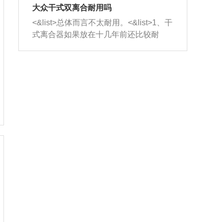
室，最后形成废气排出，就可以让三元
无法制作，需要将车辆送到修理厂或4s
造成烧机油。<&list>3、机油粘度。使用
大众干式双离合耐用吗
催化器得到清洗，排气管堵塞的情况就
店；<&list>2.车辆半轴套管防尘罩破
机油粘度过小的话，同样会有烧机油现
<&list>总体而言不太耐用。<&list>1、干
能够得到解决。
裂，破裂后会出现漏油现象，使半轴磨
象，机油粘度过小具有很好的流动性，
式离合器如果放在十几年前还比较耐
损严重，磨损的半轴容易损坏，产生异
容易窜入到气缸内，参与燃烧。<&list>
用，但是由于现在的汽车发动机动力输
响；<&list>3.稳定器的转向胶套和球头
4、机油量。机油量过多，机油压力过
出越来越高，使得干式离合器散热不足
老化，一般是使用时间过长造成的。解
大，会将部分机油压入气缸内，也会出
的缺陷也逐渐暴露出来。<&list>2、由于
决方法是更换新的质量好的转向橡胶套
现烧机油。<&list>5、机油滤清器堵塞：
干式双离合的工作环境暴露在空气中，
和球头。
会导致进气不畅，使进气压力下降，形
而离合器的散热也是通离合器罩上面的
成负压，使机油在负压的情况下吸入燃
几个小孔来进行散热。但是在行驶过程
烧室引起烧机油。<&list>6、正时齿轮或
中变速箱需要换挡，就不得不使得离合
链条磨损：正时齿轮或链条的磨损会引
器频繁工作。<&list>3、长时间的低速行
起气阀和曲轴的正时不同步。由于轮齿
驶以及过于频繁的启停，导致离合器的
或链条磨损产生的过量侧隙，使得发动
温度不断升高，而低速行驶时空气流动
机的调节无法实现：前一圈的正时和下
效率不高，无法将离合器中的热量有效
一圈可能就不一样。当气阀和活塞的运
的带走，导致离合器内部的温度不断升
动不同步时，会造成过大的机油消耗。
高，加速离合器的磨损。
解决方法：更换正时齿轮或链条。<&list
>7、内垫圈、进风口破裂：新的发动机
设计中，经常采用各种由金属和其他材