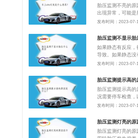
轮最多可以获得8
胎压监测不亮的原
出现异常，可能是
的过程，如果刚充
发布时间：2023-07-17
一段距离胎压就会
压检测模块坏了。
胎压监测不显示胎
并对轮胎漏气和低
如果静态有反应，
导致。如果静态没
成，这种情况换个
发布时间：2023-07-17
电量耗尽，重新换
行检测。3.配对
胎压监测提示高的
S店进行专业的配
胎压监测提示高的
况需要停车检查，
的舒适性降低；胎
发布时间：2023-07-17
常发热。胎压监测
压不足的轮胎圆周
胎压监测灯亮的原
其他轮胎不同。
胎压监测灯亮的原