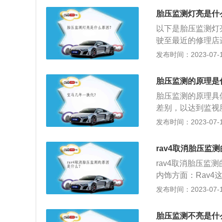
6秒钟：左前-6秒
在每一个轮胎里的
胎压监测灯亮是什
停右后6秒暂停左
息从轮胎内部发送
位置，则更少。此
以下是胎压监测灯
胎气压太低或漏气
定期进行发射，每
驶至最近的修理店
时，车辆的重量会
为60秒。此传输用
气，导致汽车无法
发布时间：2023-07-17
轮胎之间的转速差
黄色警告指示灯亮
使得轮胎的温度升
靠计算轮胎滚动半
于停车模式，每个
停车待胎温自然冷
上述两个系统的优
胎压监测的原理是
0.6Bar时,传
有补充胎压导致，
4轮间接系统。与
胎压监测的原理具
间接系统不能检测
差别，以达到监视
接系统那样提供所
四个胎压监测传感
发布时间：2023-07-17
动监测；并对轮胎
事故，以确保行车安全
rav4取消胎压监
-monitorin
rav4取消胎压监
电子传感器，对轮
内饰方面：Rav
保障。
下半部分则以硬质
发布时间：2023-07-17
统，汽油版的两套都
配，四驱尊贵版增
胎压监测不亮是什