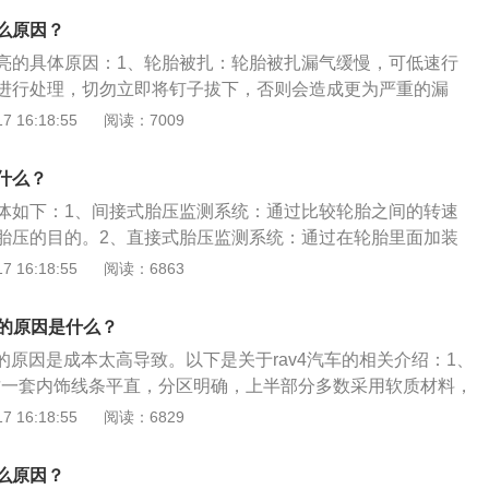
暂停（用于TPMS模块检测轮胎压力传感器的响应）右前6秒暂
压力传感器来直接测量轮胎的气压，利用无线发射器将压力信
么原因？
后6秒暂停。此过程重复最多3次，如果模块已经知道传感器的
到中央接收器模块上，然后对各轮胎气压数据进行显示。当轮
过程也即自动定位，需3-4分钟完成。在此期间，轮胎传感器将
亮的具体原因：1、轮胎被扎：轮胎被扎漏气缓慢，可低速行
时，系统会自动报警。间接式胎压监测：当某轮胎的气压降低
5秒发射一次。6、车辆行驶时，每个车轮传感器传输信号间隔
进行处理，切勿立即将钉子拔下，否则会造成更为严重的漏
使该轮的滚动半径变小，导致其转速比其他车轮快。通过比较
来监控轮胎压力。有两种警告级别：亏气在≥25%且<35%时，
继续行驶。2、长时间行驶或没有补充胎压：长时间行驶，会
 16:18:55
阅读：7009
别，以达到监视胎压的目的。间接式轮胎报警系统实际上是依
起，亏气≥35%时，仪表信息中心显示相应消息。如果TPMS处
高，胎压会变高，从而导致胎压故障等亮，这种情况下，可以
径来对气压进行监测。轮胎智能监控系统(TPMS)介绍：它兼有
车轮传感器传输信号的间隔为13小时。如果轮胎压力下降超过
却下来再继续行驶，或者更换备胎继续行驶。如果是长时间没
点，在两个互相成对角的轮胎内装备直接传感器，并装备一个
什么？
感器信号传输就会更频繁。备胎传感器传输信号的间隔为13小时。
可以用车载充气泵给轮胎充气到正常范围即可正常行驶。
全部使用直接系统相比，这种复合式系统可以降低成本，克服
体如下：1、间接式胎压监测系统：通过比较轮胎之间的转速
出多个轮胎同时出现气压过低的缺陷。但是，它仍然不能像直
胎压的目的。2、直接式胎压监测系统：通过在轮胎里面加装
有4个轮胎内实际压力的实时数据。
器，在汽车静止或者行驶过程中对轮胎气压和温度进行实时自
 16:18:55
阅读：6863
高压、低压、高温进行及时报警，避免因轮胎故障引发的交通
。扩展资料：胎压监测系统简称“TPMS”，是“tire-pressure
测的原因是什么？
g-system”的缩写。这种技术可以通过记录轮胎转速或安装在轮胎中的
测的原因是成本太高导致。以下是关于rav4汽车的相关介绍：1、
胎的各种状况进行实时自动监测，能够为行驶提供有效的安全
4这一套内饰线条平直，分区明确，上半部分多数采用软质材料，
塑料为主，质感相对廉价。2、动力方面：Rav4有3套四驱系
 16:18:55
阅读：6829
是适时四驱，四驱风尚版就是前后扭矩100:0到50:50之间分
加了左右后轮扭矩分配，混合动力版本则是电子四驱系统，后
么原因？