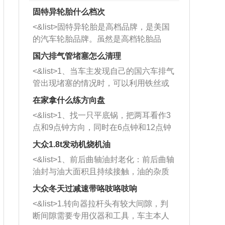
固特异轮胎什么档次
<&list>固特异轮胎是高档品牌，是美国
的汽车轮胎品牌。虽然是高档轮胎品
牌，但是中高低端的轮胎都有生产，这
国六排气管堵塞怎么清理
也是为了更好的开拓市场。
<&list>1、当车主发现自己的国六车排气
管出现堵塞的情况时，可以利用铁丝或
者是细棍，直接将杂物给取出来，如果
在家拿什么练方向盘
堵塞情况比较严重，也可以采取应急措
<&list>1、找一只平底锅，把两耳看作3
施。 <&list>2、直接利用木棍将所有的
点和9点钟方向，同时在6点钟和12点钟
杂物推到排气管里面的位置处，然后将
方向做一个标记。 <&list>2、双手握住
三元催化器拆解开，就可以将堵塞的东
大众1.8t发动机烧机油
平底锅两耳，然后往左打半圈、一圈、
西取出来。但如果是因为积碳过多引起
<&list>1、前后曲轴油封老化：前后曲轴
一圈半的练习，往右同样也要打相同的
的堵塞，就需要将三元催化器泡在草酸
油封与油大面积且持续接触，油的杂质
圈数。 <&list>3、最后强调要反复练
中进行清洗。 <&list>3、也可以利用清
和发动机内持续温度变化使其密封效果
习，这样就可以形成肌肉记忆，在真实
大众冬天过减速带咯吱咯吱响
洗剂对堵塞的情况得到解决，将清洗剂
逐渐减弱，导致渗油或漏油。<&list>2、
驾驶车辆时，不需要记忆也能打好方
放在燃油箱中，与燃油混合后，车辆启
<&list>1.转向器拉杆头有较大间隙，判
活塞间隙过大：积碳会使活塞环与缸体
向。
动时，就可以和汽油一起进入到燃烧
断间隙需要专用仪器和工具，车主本人
的间隙扩大，导致机油流入燃烧室中，