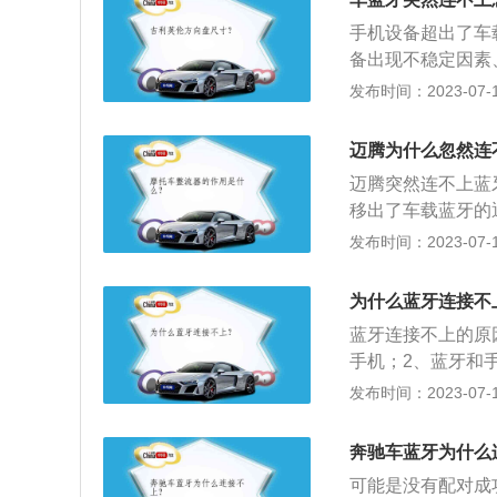
蓝牙模块出了问题
手机设备超出了车
备出现不稳定因素
设备出现问题。扩
发布时间：2023-07-17
见，手持接听电话
话，可以利用车上
迈腾为什么忽然连
过多功能方向盘进
迈腾突然连不上蓝
电话时，可能会有
移出了车载蓝牙的
一些，车载蓝牙本
载蓝牙，重新连接
发布时间：2023-07-17
一些，尤其是在接
致信号经常中断；
稳定：由于电子设
为什么蓝牙连接不
接。4、连接其他
蓝牙连接不上的原
来连接过的蓝牙设
手机；2、蓝牙和
问题还是手机的蓝
态，解决方法是长
发布时间：2023-07-17
模块。
经配对的设备清除
的设备，解决方法
奔驰车蓝牙为什么
操作，不同设备恢
可能是没有配对成