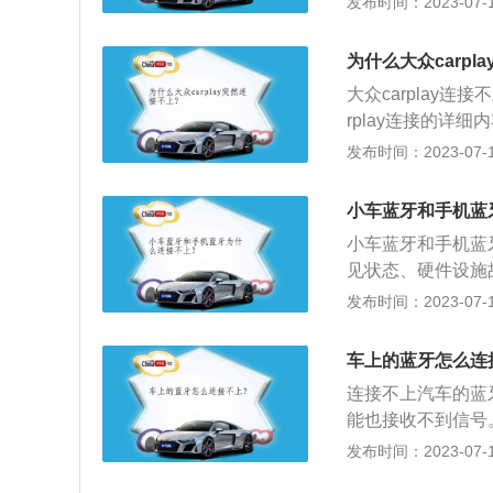
发布时间：2023-07-17
也可以接听电话，
全，在车机系统和
为什么大众carpl
形式使用。2、自
大众carplay
动连接，前提是手
rplay连接的详
定的时间，为机动
的汽车制造公司，
发布时间：2023-07-17
意隐私性。
迪和大众两大品牌
2、注意事项：car
小车蓝牙和手机蓝
会在车载主机上提示c
小车蓝牙和手机蓝
见状态、硬件设施
蓝牙连接不上。以
发布时间：2023-07-17
态：如果当车载蓝
对方，自然也就无
车上的蓝牙怎么连
块出了问题还是手
连接不上汽车的蓝
的手机设备移出了
能也接收不到信号
驶中用蓝牙技术与
发布时间：2023-07-17
患。2、配置情况