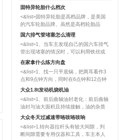
固特异轮胎什么档次
<&list>固特异轮胎是高档品牌，是美国
的汽车轮胎品牌。虽然是高档轮胎品
牌，但是中高低端的轮胎都有生产，这
国六排气管堵塞怎么清理
也是为了更好的开拓市场。
<&list>1、当车主发现自己的国六车排气
管出现堵塞的情况时，可以利用铁丝或
者是细棍，直接将杂物给取出来，如果
在家拿什么练方向盘
堵塞情况比较严重，也可以采取应急措
<&list>1、找一只平底锅，把两耳看作3
施。 <&list>2、直接利用木棍将所有的
点和9点钟方向，同时在6点钟和12点钟
杂物推到排气管里面的位置处，然后将
方向做一个标记。 <&list>2、双手握住
三元催化器拆解开，就可以将堵塞的东
大众1.8t发动机烧机油
平底锅两耳，然后往左打半圈、一圈、
西取出来。但如果是因为积碳过多引起
<&list>1、前后曲轴油封老化：前后曲轴
一圈半的练习，往右同样也要打相同的
的堵塞，就需要将三元催化器泡在草酸
油封与油大面积且持续接触，油的杂质
圈数。 <&list>3、最后强调要反复练
中进行清洗。 <&list>3、也可以利用清
和发动机内持续温度变化使其密封效果
习，这样就可以形成肌肉记忆，在真实
大众冬天过减速带咯吱咯吱响
洗剂对堵塞的情况得到解决，将清洗剂
逐渐减弱，导致渗油或漏油。<&list>2、
驾驶车辆时，不需要记忆也能打好方
放在燃油箱中，与燃油混合后，车辆启
<&list>1.转向器拉杆头有较大间隙，判
活塞间隙过大：积碳会使活塞环与缸体
向。
动时，就可以和汽油一起进入到燃烧
断间隙需要专用仪器和工具，车主本人
的间隙扩大，导致机油流入燃烧室中，