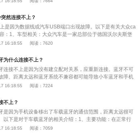
 16:18:55
阅读：7664
使用非常的方便，在机动车辆行驶的时候，可以保证行车安
蓝牙系统连接后，可以直接在车机系统上拨打电话，以免提的
ay突然连接不上？
动连接：只要在手机和车机连接之后，再次使用的时候就会自
连接不上是因为数据线或汽车USB端口出现故障。以下是有关大众ca
机的蓝牙系统必须要开启。不需要频繁地连接，也是节省了一
细内容：1、车型相关：大众汽车是一家总部位于德国沃尔夫斯堡
车辆使用带来了一定的方便，但是用蓝牙电话需要注意，要注
也是大众汽车集团的核心企业。大众集团的乘用车业务分为奥
 16:18:55
阅读：7620
，奥迪和大众各自独立管理其品牌群，并负责从中创造利润。
play连接需要通过USB数据线连接。如果手机Siri没有打开，则
牙为什么连接不上？
arplay不可用。
牙连接不上是因为没有建立配对关系，应重新连接。蓝牙不可
故障、距离太远和蓝牙系统不兼容都可能导致小车蓝牙和手机
下为其他状况导致的两者蓝牙连接不上：1、蓝牙不可见状
 16:18:55
阅读：7224
牙或者手机蓝牙处于不可见状态时，那么双方都将不能扫描到
法进行连接配对操作。2、硬件设施故障：无论是车载蓝牙模
接不上？
机的蓝牙功能有问题都不能成功连接上。3、距离太远：当前
牙是因为手机设备移出了车载蓝牙的通信范围，距离太远很可
车载蓝牙的通信范围，距离太远时很可能接收不到信号。
。以下是对于车载蓝牙的相关介绍：1、主要功能：在正常行
手机连接进行免提通话，已达到解放双手，降低交通肇事隐
 16:18:55
阅读：7059
：以太电子为了宣传其蓝牙技术甚至推出了一款精巧带太阳能