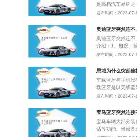
是高档汽车品牌之
力、以及一系列经
发布时间：2023-07-17
驰汽车的发展史不
奔驰汽车已过百岁
奥迪蓝牙突然连不
奥迪蓝牙突然连不
介绍：1、概况：
最悠久的汽车制造
发布时间：2023-07-17
戈尔施塔特。2、车
6、奥迪A7、奥迪
思域为什么突然连
8、奥迪TT、奥迪
车载蓝牙与手机没
载蓝牙是以无线蓝
能：主要功能为在
发布时间：2023-07-17
降低交通肇事隐患
通信环境建立通用
宝马蓝牙突然连接
来，使各种3C设
宝马车辆大部分装
相互通信或操作。
话等功能。当设备
息如下：1、作用