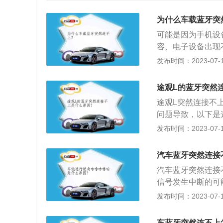
为什么车载蓝牙突
可能是因为手机设
容、电子设备出现
等。以下是关于车
发布时间：2023-07-17
持接听电话危险系
以利用车上的音响
途观L的蓝牙突然
能方向盘进行接听
途观L突然连接不
能会有些杂音影响
问题导致，以下是
蓝牙本身就带有一
载蓝牙的通信范围
发布时间：2023-07-17
是在接听一些重要
备，重新连接。系
一般在十米的范围
也会出现连不上的
样在开车时比较方
汽车蓝牙突然连接
设备不稳定：电子
汽车蓝牙突然连接
试连接蓝牙。
信号发生中断的可
载蓝牙的通信范围
发布时间：2023-07-17
系统和车子蓝牙系
存在不稳定性因素
车蓝牙突然连不上