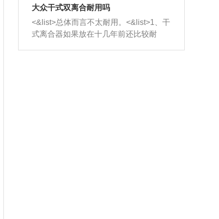
室，最后形成废气排出，就可以让三元
无法制作，需要将车辆送到修理厂或4s
造成烧机油。<&list>3、机油粘度。使用
大众干式双离合耐用吗
催化器得到清洗，排气管堵塞的情况就
店；<&list>2.车辆半轴套管防尘罩破
机油粘度过小的话，同样会有烧机油现
<&list>总体而言不太耐用。<&list>1、干
能够得到解决。
裂，破裂后会出现漏油现象，使半轴磨
象，机油粘度过小具有很好的流动性，
式离合器如果放在十几年前还比较耐
损严重，磨损的半轴容易损坏，产生异
容易窜入到气缸内，参与燃烧。<&list>
用，但是由于现在的汽车发动机动力输
响；<&list>3.稳定器的转向胶套和球头
4、机油量。机油量过多，机油压力过
出越来越高，使得干式离合器散热不足
老化，一般是使用时间过长造成的。解
大，会将部分机油压入气缸内，也会出
的缺陷也逐渐暴露出来。<&list>2、由于
决方法是更换新的质量好的转向橡胶套
现烧机油。<&list>5、机油滤清器堵塞：
干式双离合的工作环境暴露在空气中，
和球头。
会导致进气不畅，使进气压力下降，形
而离合器的散热也是通离合器罩上面的
成负压，使机油在负压的情况下吸入燃
几个小孔来进行散热。但是在行驶过程
烧室引起烧机油。<&list>6、正时齿轮或
中变速箱需要换挡，就不得不使得离合
链条磨损：正时齿轮或链条的磨损会引
器频繁工作。<&list>3、长时间的低速行
起气阀和曲轴的正时不同步。由于轮齿
驶以及过于频繁的启停，导致离合器的
或链条磨损产生的过量侧隙，使得发动
温度不断升高，而低速行驶时空气流动
机的调节无法实现：前一圈的正时和下
效率不高，无法将离合器中的热量有效
一圈可能就不一样。当气阀和活塞的运
的带走，导致离合器内部的温度不断升
动不同步时，会造成过大的机油消耗。
高，加速离合器的磨损。
解决方法：更换正时齿轮或链条。<&list
>7、内垫圈、进风口破裂：新的发动机
设计中，经常采用各种由金属和其他材