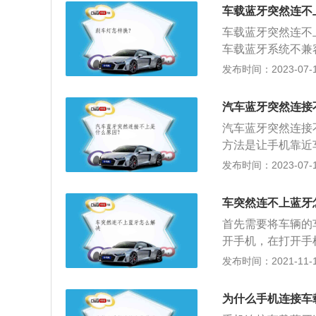
充电器的免提蓝牙
车载蓝牙突然连不
电器。驾驶员可以
车载蓝牙突然连不
的干扰，显示出浓
车载蓝牙系统不兼
从手机的蓝牙技术
发布时间：2023-07-17
技术为基础而设计
中用蓝牙技术与手
汽车蓝牙突然连接
目的。车载蓝牙突
汽车蓝牙突然连接
清空蓝牙列表，关
方法是让手机靠近
对码进行连接；这
容，处理方法是升
发布时间：2023-07-17
接过并更换过手机
出现不稳定因素，
现象。尝试使用其
设备有连接记录或
系统的蓝牙模块出
车突然连不上蓝牙
新尝试连接；5、
首先需要将车辆的
开手机，在打开手
要更换手机来进行
发布时间：2021-11-10
蓝牙技术为基础而
的过程中，使用蓝
为什么手机连接车
手，降低交通事故