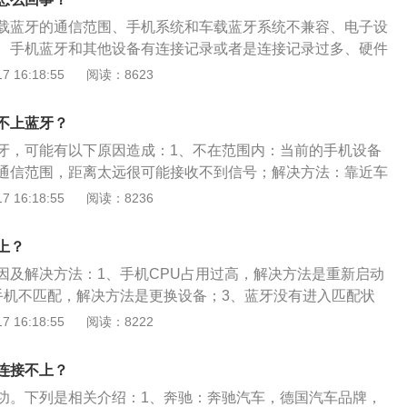
还是手机的蓝牙功能有问题都不能成功连接上。
载蓝牙的通信范围、手机系统和车载蓝牙系统不兼容、电子设
、手机蓝牙和其他设备有连接记录或者是连接记录过多、硬件
展资料：车载蓝牙的功能一：接电话，开车接听电话是比较常
 16:18:55
阅读：8623
危险系数高，有了车载蓝牙之后可以不用手操作就可以接听电
的音响进行打电话，这样在接听电话时不会分散精力，可以通
不上蓝牙？
行接听电话，提供开车的安全。车载蓝牙的功能二：日常接听
牙，可能有以下原因造成：1、不在范围内：当前的手机设备
些杂音影响通话质量，如果使用车载蓝牙接听电话时相对清楚
通信范围，距离太远很可能接收不到信号；解决方法：靠近车
身就带有一些噪音处理系统，尤其是在开车接听电话时更清楚
。2、系统不兼容：当前的手机系统和车子蓝牙系统不兼容导
 16:18:55
阅读：8236
听一些重要的电话时，通话质量还是很重要。
解决方法：升级手机系统到最新款本再尝试联系。3、设备不
备存在不稳定性因素；解决方法：建议用户重启手机后重新连
上？
设备：手机蓝牙有其他设备连接记录；解决方法：建议删除原
因及解决方法：1、手机CPU占用过高，解决方法是重新启动
备。5、硬件故障：硬件设施故障，无论是车载蓝牙模块出了
手机不匹配，解决方法是更换设备；3、蓝牙没有进入匹配状
牙功能有问题都不能成功连接上；解决方法：维修或更换蓝牙
按开机键十秒进入匹配状态；4、设备问题，解决方法是将已
 16:18:55
阅读：8222
信息，找到要连接的设备后进行连接；5、周围存在干扰蓝牙
是换一地点另行尝试，如果仍不成功，可以进行恢复出厂设置
连接不上？
复出厂操作方式不同，可以参照说明书或咨询客服。
功。下列是相关介绍：1、奔驰：奔驰汽车，德国汽车品牌，