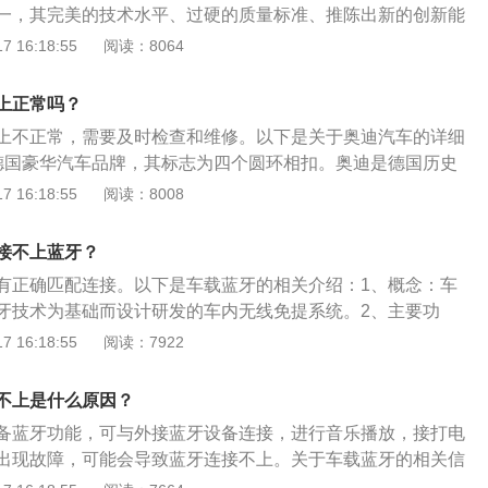
一，其完美的技术水平、过硬的质量标准、推陈出新的创新能
典轿跑车款式令人称道。2、简介：从汽车诞生直到今天，奔
 16:18:55
阅读：8064
仅仅是一个传奇，更是代表了人类汽车工业的发展史。现在，
寿辰，然而它的名字和公司的口号一样，依然叫的响亮。
上正常吗？
上不正常，需要及时检查和维修。以下是关于奥迪汽车的详细
德国豪华汽车品牌，其标志为四个圆环相扣。奥迪是德国历史
商之一。现为德国大众汽车公司的子公司，总部设在德国的英
 16:18:55
阅读：8008
型：主要车型有奥迪A1、奥迪A3、奥迪A4、奥迪A5、奥迪A
A8、奥迪Q1、奥迪Q2、奥迪Q3、奥迪Q5、奥迪Q7、奥迪Q
接不上蓝牙？
R8以及S、RS性能系列等。
有正确匹配连接。以下是车载蓝牙的相关介绍：1、概念：车
牙技术为基础而设计研发的车内无线免提系统。2、主要功
正常行驶中用蓝牙技术与手机连接进行免提通话，解放双手，
 16:18:55
阅读：7922
。3、工作原理：其工作原理是为固定设备或移动设备之间的
的无线电空中接口，将通信技术与计算机技术进一步结合起
不上是什么原因？
备在没有电线或电缆相互连接的情况下，能在近距离范围内实现
备蓝牙功能，可与外接蓝牙设备连接，进行音乐播放，接打电
出现故障，可能会导致蓝牙连接不上。关于车载蓝牙的相关信
：在蓝牙功能成功匹配之后，可以使用手机来播放音频文件，