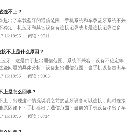
然连不上？
备超出了车载蓝牙的通信范围、手机系统和车载蓝牙系统不兼
不稳定、机蓝牙和其它设备有连接记录或者是连接记录过多
载蓝牙功能的相关介绍：接电话：开车接听电话比较常见，手
 16:18:55
阅读：9711
数高，有了车载蓝牙之后可以不用手操作就可以接听电话，可
进行打电话，这样在接听电话时不会分散精力，可以通过多功
连接不上是什么原因？
电话，提高开车的安全。消除杂音和回音：日常接听电话时可
上蓝牙，这是由于超出通信范围、系统不兼容、设备不稳定等
通话质量，如果使用车载蓝牙接听电话时相对清楚一些，车载
这些问题的具体分析：设备超出通信范围：当手机设备超出车
些杂音处理系统，尤其是在开车接听电话时更清楚一些，尤其
后，会出现车载蓝牙连接不上的情况。让手机靠近车载蓝牙设
 16:18:55
阅读：9306
的电话时，通话质量很重要。自动识别手机：蓝牙打开之后，
统之间不兼容：手机系统和车载蓝牙系统不兼容时，车载蓝牙
内可以自动搜索到，如果手机蓝牙一直开着，会自动连接，这
情况。升级手机系统到最新版本重新连接车载蓝牙系统。电子
便，不会遗漏一些重要的电话。
不上是怎么回事？
设备出现不稳定因素导致车载蓝牙不能连接。重启手机再次尝
不上，出现这种情况说明之前的蓝牙设备可以连接，此时连接
能原因如下：手机移出了通信范围：当前的手机设备移出了车
，距离太远的话很可能接收不到信号。信号中断：当前的手机
 16:18:55
阅读：8714
统不兼容导致信号经常中断。存在不稳定因素：由于电子设备
。手机蓝牙有其他设备连接记录。硬件设施故障：无论是车载
怎么回事？