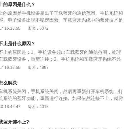
--黑金刚。黑金刚使用可充电锂电池，并配置特别的太阳能充
上的原因是什么？
接听电话不必戴耳机而且可以使用最新消噪技术减低其他声音
上的原因是手机设备超出了车载蓝牙的通信范围、手机系统和
烈的科技韵味。
容、电子设备出现不稳定因素。车载蓝牙系统中的蓝牙技术是
延续下来的，拥有相同的发射系统。车载蓝牙只是以无线蓝牙
 16:18:55
阅读：5072
研发的车内无线免提系统。车载蓝牙的主要功能是在正常行驶
机连接进行免提通话，已达到解放双手，降低交通肇事隐患的
不上是什么原因？
然连不上的解决方法：可以把车载系统恢复出厂设置，或者是
不上的原因是：1、手机设备超出车载蓝牙的通信范围，处理
闭其他蓝牙设备，通过手机蓝牙配对找到车载系统，再输入配
车载蓝牙设备，重新连接；2、手机系统和车载蓝牙系统不兼
是由于有部分车载蓝牙设备需要匹配码进行配对，如果曾经连
级手机系统到新版本，重新连接车载蓝牙系统；3、电子设备
 16:18:55
阅读：4887
，就很有可能会导致手机蓝牙系统出现仍旧与此前手机匹配的
处理方法是重启手机再次尝试连接蓝牙；4、手机蓝牙和其他
他手机与车载系统连接，如果同样连接不上，可能是由于车载
者是连接记录过多，处理方法是删掉之前不用的蓝牙设备，重
现故障，可以去品牌售后检查一下是否正常。
怎么解决
硬件设备出现问题。
车机系统关闭，手机系统关闭，然后再重新打开车机系统，打
机系统的蓝牙功能，重新进行连接。如果依然连接不上，就需
尝试，来具体检查问题的所在。机动车辆的车载蓝牙是以无线
 16:42:47
阅读：4013
设计研发的车内无线免提系统，主要的功能是在车辆正常行驶
牙技术和手机进行连接，连接之后可以解放机动车驾驶人的双
载蓝牙连不上?
的隐患，对机动车驾驶人来说是非常方便的。