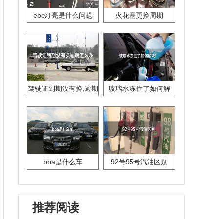
epc灯亮是什么问题
火花塞更换周期
驾驶证到期没有换,逾期
玻璃水冻住了如何解
怎么办??
决？
bba是什么车
92号95号汽油区别
推荐阅读