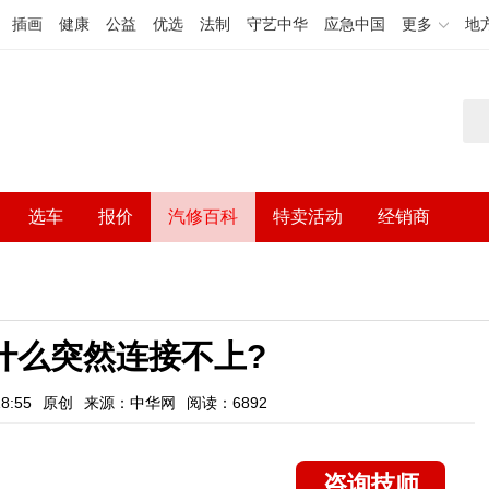
插画
健康
公益
优选
法制
守艺中华
应急中国
更多
地
选车
报价
汽修百科
特卖活动
经销商
什么突然连接不上?
8:55
原创
来源：中华网
阅读：6892
咨询技师