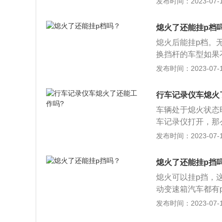
发布时间：2023-07-17
调系统就会自动开
造成过量损耗。冬
熄火了还能挂p档
熄火时关闭点烟器
熄火后能挂p档。
源输出接口。如果
换挡杆的车型如果
量，还会损耗蓄电
提示；而按键换挡
发布时间：2023-07-17
液的密度和液面高
CC挡，只有挂入
以熄火，如果在D
行车记录仪车熄火
的；如果在N挡熄
车辆处于熄火状态
2、而P挡实际上
车记录仪打开，那
多一套锁止机构，
行车记录仪的相关
发布时间：2023-07-17
关资讯的仪器。安
音，可为交通事故
熄火了还能挂p挡
车机一体式DVD
熄火可以挂p挡，
录仪与数据行车记
动变速箱汽车都有
本低、使用简单等
2、p挡和n挡可以
发布时间：2023-07-17
挡内部没有锁止机