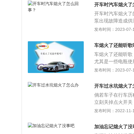
后，如果不拉手刹
开车时汽车熄火了
箱齿轮，等于间接
开车时汽车熄火了
熄火时使用的挡位
泵出现故障造成供
入n挡滑行，会损
者高压包故障，造
发布时间：2023-07-17
车熄火的解决方法
3、清洗油路、喷
车熄火了还能听歌
换机油、机油滤芯
车熄火了还能听歌
尤其是一些电瓶使
启动，还会加快电
发布时间：2023-07-17
后需要将大灯关闭
没有关闭空调和暖
开车过水坑熄火了
自动启动开始工作
倘若车子在行车历
瓶；3、熄火后不
立刻关掉点火开关
耗状态，电容量减
成非常大的损害，
发布时间：2022-11-15
很大的损伤，对电
域。拖车时要选用
水淹的汽车拖离水
加油忘记熄火了没
看。排水、烘干，