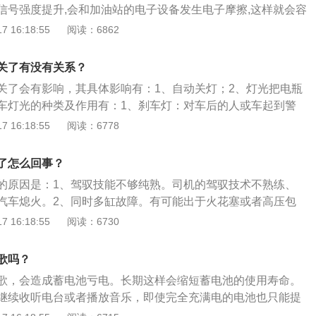
信号强度提升,会和加油站的电子设备发生电子摩擦,这样就会容
禁止烟火：燃油是一种极易被引燃的物质,稍有明火就会导致加
 16:18:55
阅读：6862
,在加油站里不仅不能抽烟,而且还不能使用火柴打火机类的点火
时候要熄火：加油的时候汽车要熄火,将汽车内的火焰熄灭,然后
关了有没有关系？
因为一些汽车老化,在加油的时候会偶发火花的情况。
关了会有影响，其具体影响有：1、自动关灯；2、灯光把电瓶
车灯光的种类及作用有：1、刹车灯：对车后的人或车起到警
提示前后左右的车辆和行人注意；3、牌照灯：用于夜间照亮汽
 16:18:55
阅读：6778
灯：查看远方道路情况；5、近光灯：看清车前的路面状况；
的穿透力强，容易让车辆和行人注意到；7、行车灯：引起其它
了怎么回事？
；8、危险报警灯：提醒后方车辆避让。
的原因是：1、驾驭技能不够纯熟。司机的驾驭技术不熟练、
汽车熄火。2、同时多缸故障。有可能出于火花塞或者高压包
多缸不点火，从而形成熄火。但只有同时多缸故障不点火才能
 16:18:55
阅读：6730
这种可能但是可能性不大。3、发动机自身故障。发动机怠速
的线路损坏，或者发动机电子控制单元(ECU)中的怠速控制模
歌吗？
油泵故障。油泵卡住或油泵本身故障会造成突然不供油，而不
歌，会造成蓄电池亏电。长期这样会缩短蓄电池的使用寿命。
车熄火。
继续收听电台或者播放音乐，即使完全充满电的电池也只能提
电量。汽车熄火前要注意：1、关闭空调系统：启动车辆时，空