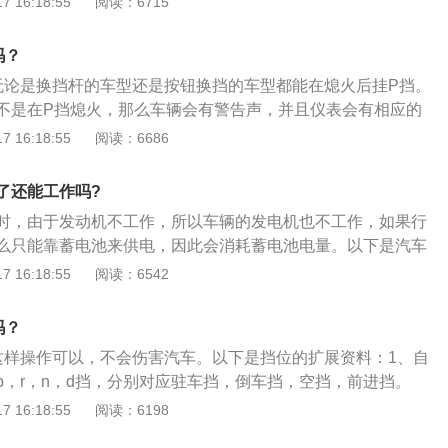
 16:18:55
阅读：6715
启，无形中导致车辆瞬间功率负荷过高，长期如此还会对电瓶
天，更容易造成蓄电池亏电而导致不能正常启车的现象。2、
吗？
：点烟器是通过电源来实现点烟功能，是汽车很重要的一个电
无论是换挡杆的车型还是按钮换挡的车型都能在熄火后挂P挡。
点烟器在熄火状态下依旧处于通电模式，不仅会消耗蓄电池电
不是在P挡熄火，那么车辆会有警告声，并且仪表会有相应的
池。注意：为了延长蓄电池的寿命，建议定期检查和调整电解
的车更加厉害，不在P挡熄火会保持通电状态，相当于在电源A
 16:18:55
阅读：6686
度，及时检查电瓶放电情况，超过规定时立即充电。
P挡才能断电。以下是相关介绍：1、汽车处于所有挡位时都可
挡或者R挡熄火，那么再次启动就会突然窜车，这还是比较危险
了还能工作吗?
火，汽车就可以在外力的作用下移动，同样也有潜在的危险。
时，由于发动机不工作，所以车辆的发电机也不工作，如果行
与N挡差不多，都能切断变速箱内部的动力传递，只是P挡比N挡
么只能靠蓄电池来供电，因此会消耗蓄电池电量。以下是汽车
将输出轴锁住，此时两边车轮就不能同向转动。
介绍：1、行车记录仪即记录车辆行驶途中的影像及声音等相
 16:18:55
阅读：6542
装行车记录仪后，能够记录汽车行驶全过程的视频图像和声
提供证据。2、行车记录仪主要分为便携性行车记录仪与后装
吗？
行车记录仪两大类，其中便携性行车记录仪又分为后视镜行车记
这样操作可以，不会伤害汽车。以下是挡位的扩展资料：1、自
录仪，这类记录仪具有隐蔽性好、安装方便、可拆卸更换、成
p，r，n，d挡，分别对应驻车挡，倒车挡，空挡，前进挡。
特点。
在停车时使用，但是p挡和n挡有区别。p挡内部有锁止机构，n
 16:18:55
阅读：6198
构。挂入n挡后，如果不拉手刹车会出现溜车现象。挂入p挡