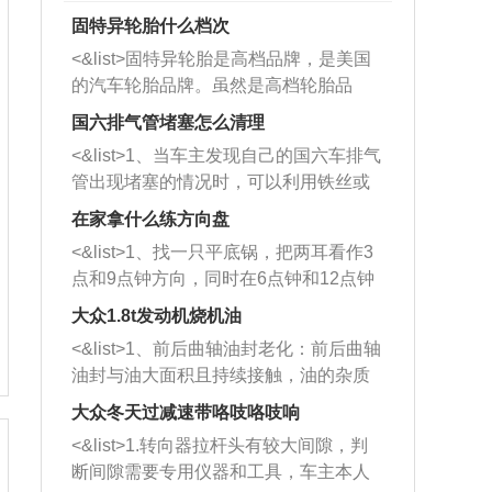
固特异轮胎什么档次
<&list>固特异轮胎是高档品牌，是美国
的汽车轮胎品牌。虽然是高档轮胎品
牌，但是中高低端的轮胎都有生产，这
国六排气管堵塞怎么清理
也是为了更好的开拓市场。
<&list>1、当车主发现自己的国六车排气
管出现堵塞的情况时，可以利用铁丝或
者是细棍，直接将杂物给取出来，如果
在家拿什么练方向盘
堵塞情况比较严重，也可以采取应急措
<&list>1、找一只平底锅，把两耳看作3
施。 <&list>2、直接利用木棍将所有的
点和9点钟方向，同时在6点钟和12点钟
杂物推到排气管里面的位置处，然后将
方向做一个标记。 <&list>2、双手握住
三元催化器拆解开，就可以将堵塞的东
大众1.8t发动机烧机油
平底锅两耳，然后往左打半圈、一圈、
西取出来。但如果是因为积碳过多引起
<&list>1、前后曲轴油封老化：前后曲轴
一圈半的练习，往右同样也要打相同的
的堵塞，就需要将三元催化器泡在草酸
油封与油大面积且持续接触，油的杂质
圈数。 <&list>3、最后强调要反复练
中进行清洗。 <&list>3、也可以利用清
和发动机内持续温度变化使其密封效果
习，这样就可以形成肌肉记忆，在真实
大众冬天过减速带咯吱咯吱响
洗剂对堵塞的情况得到解决，将清洗剂
逐渐减弱，导致渗油或漏油。<&list>2、
驾驶车辆时，不需要记忆也能打好方
放在燃油箱中，与燃油混合后，车辆启
<&list>1.转向器拉杆头有较大间隙，判
活塞间隙过大：积碳会使活塞环与缸体
向。
动时，就可以和汽油一起进入到燃烧
断间隙需要专用仪器和工具，车主本人
的间隙扩大，导致机油流入燃烧室中，