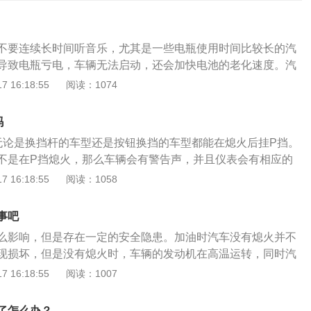
不要连续长时间听音乐，尤其是一些电瓶使用时间比较长的汽
导致电瓶亏电，车辆无法启动，还会加快电池的老化速度。汽
1、关车灯：车辆熄火之后需要将大灯关闭，开启大灯会消耗
 16:18:55
阅读：1074
是一些使用时间长的电瓶，更要注意电瓶的使用方法，如果车
容易出现电瓶亏电现象，影响电瓶的使用寿命。2、关空调/暖
吗
有关闭空调和暖风的习惯，熄火前不关闭空调，让空调随着车
无论是换挡杆的车型还是按钮换挡的车型都能在熄火后挂P挡。
种作法非常不可取，当车辆启动时，空调系统也会自动启动，
不是在P挡熄火，那么车辆会有警告声，并且仪表会有相应的
辆的瞬间功率负荷非常高，长期使用会损伤汽车电瓶。3、熄
的车更加厉害，不在P挡熄火会保持通电状态，相当于在电源A
 16:18:55
阅读：1058
电：车辆熄火后用电时，发动机不工作，电瓶处于干耗状态，
P挡才能断电。以下是相关介绍：1、汽车处于所有挡位时都可
造成车辆无法启动，并且过度放电对于蓄电池本身有很大的损
挡或者R挡熄火，那么再次启动就会突然窜车，这还是比较危险
寿命也有一定的影响。
事吧
火，汽车就可以在外力的作用下移动，同样也有潜在的危险。
么影响，但是存在一定的安全隐患。加油时汽车没有熄火并不
与N挡差不多，都能切断变速箱内部的动力传递，只是P挡比N挡
现损坏，但是没有熄火时，车辆的发动机在高温运转，同时汽
将输出轴锁住，此时两边车轮就不能同向转动。
都是处于工作状态，如果电路设备发生漏电的问题，产生一点
 16:18:55
阅读：1007
站内会发生爆炸。汽车运作过程中，排气管依旧会不断往外排
管温度很高，另一方面排气管排气时还可能夹带火星，所以这
了怎么办？