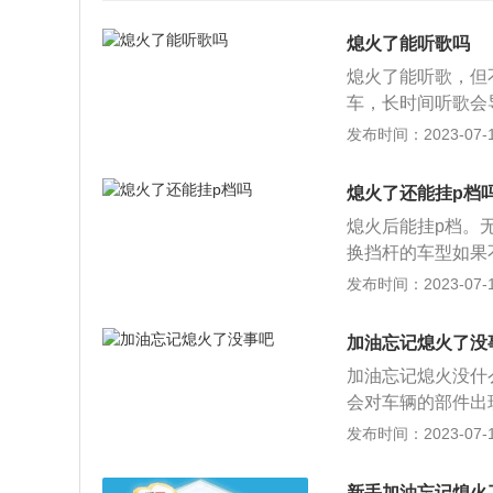
熄火了能听歌吗
熄火了能听歌，但
车，长时间听歌会
车熄火要做的事：
发布时间：2023-07-17
电瓶的电量，尤其
辆长时间停放，很
熄火了还能挂p档
风：很多驾驶员没
熄火后能挂p档。
辆启动而启动，这
换挡杆的车型如果
开始工作。这时车
提示；而按键换挡
发布时间：2023-07-17
火后不要长时间用
CC挡，只有挂入
电容量减少很可能
以熄火，如果在D
伤，对电瓶的使用
加油忘记熄火了没
的；如果在N挡熄
加油忘记熄火没什
2、而P挡实际上
会对车辆的部件出
多一套锁止机构，
车上的电路设备也
发布时间：2023-07-17
火星，就会在加油
废气。一方面排气
新手加油忘记熄火