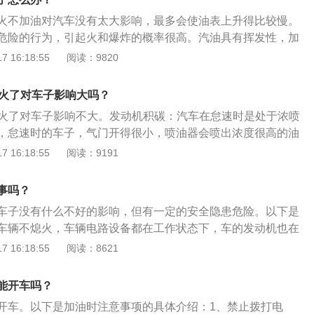
。汽车在加油时如果没熄火，油泵便继续工作，油箱内部便会
火不加油对汽车没有太大影响，最多会使油表上升得比较慢。
种情况下汽油泡沫可能会从油箱中喷出，油箱周围的油气混合
危险的行为，引起火和爆炸的概率很高。汽油具有挥发性，加
大增加，一旦汽车及周边产生一丁点儿火星都可能会引发燃
中的汽油含量非常高。另外，如果汽车不灭火，汽车的电力系
 16:18:55
阅读：9820
车加油需要注意：1.选择正规加油站加油。2.选择正确的时间
继续运转。汽车发动机和排气管的温度非常高，有可能发生电
选择早上或晚上加油，避免在中午气温较高的时间段加油。3.
电气设备发生电路或漏电，极有可能引起起火或爆炸。
加到油箱2/3的位置能更好的发挥燃油经济性。4.熄火，汽车在
熄火了对车子影响大吗？
危险的。5.不能在加油站拨打手机，手机的无线电信号，会导
熄火了对车子影响不大。发动机积碳：汽车在怠速时是处于浓喷
不堪设想。
，怠速时的车子，气门开得很小，喷油器会喷出浓度很高的油
，因此怠速本身是要比车子跑起来或者跑高速要更容易导致积
 16:18:55
阅读：9191
发动机积碳肯定会更厉害。电子系统可能会受到影响：长时间
来说，影响最大的反倒是车上的电子系统。现在的车子都有很
事吗？
于娱乐，提供车载服务的之类，这些电子系统用电量都不小，
车子没有什么不好的影响，但有一定的安全隐患危险。以下是
时候，这些电子系统全部都处于正常工作状态。
车辆不熄火，车辆电路设备都在工作状态下，车的发动机也在
路有漏电很可能会打火引发火灾发生爆炸，所以在给汽车加油
 16:18:55
阅读：8621
动机熄灭关掉电源，待加完油盖好油箱盖后再启动行驶。注意
加油时一定记得将发动机熄火，还要避免明火，保障安全。
能开车吗？
开车。以下是加油时注意事项的具体介绍：1、禁止拨打电