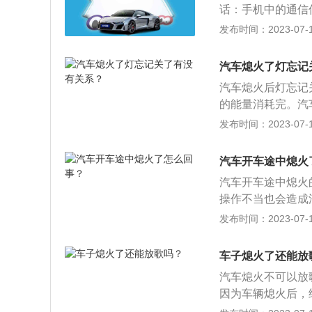
话：手机中的通信
易引燃燃油。2、
发布时间：2023-07-17
油站存在安全事故
工具。3、加油的
汽车熄火了灯忘记
进行安全的加油,
汽车熄火后灯忘记
的能量消耗完。汽
示；2、转向灯：
发布时间：2023-07-17
车牌照；4、远光
6、雾灯：在雾中
汽车开车途中熄火
交通参与者的注意
汽车开车途中熄火
操作不当也会造成
故障，造成1缸或
发布时间：2023-07-17
造成熄火，因此有
马达或者怠速马达
车子熄火了还能放
块出现问题。4、
汽车熄火不可以放
供油就容易引起汽
因为车辆熄火后，
供3个小时左右的