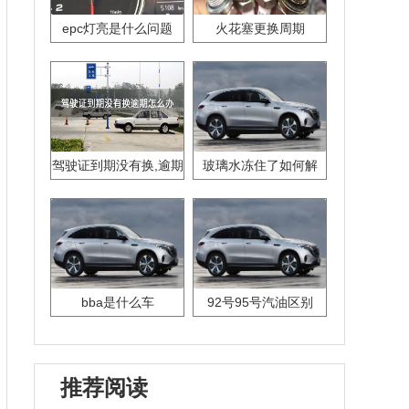
epc灯亮是什么问题
火花塞更换周期
驾驶证到期没有换,逾期
玻璃水冻住了如何解
怎么办??
决？
bba是什么车
92号95号汽油区别
推荐阅读