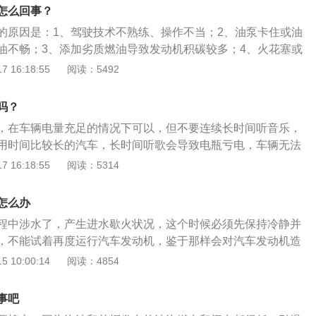
，车子不会出现溜车现象。3、p挡内的锁止机构可以锁止变速
怎么回事？
锁止车轮。p挡是停车熄火时使用的挡位，n挡是短时间停车不
的原因是：1、驾驶技术不熟练、操作不当；2、油泵卡住或油
。4、挂入r挡时，一定要确保车子完全停稳。行驶时，不要挂
油不畅；3、添加劣质燃油导致发动机积碳较多；4、火花塞或
伤变速箱。
成多缸不点火；5、怠速马达阀芯与节气门座处污垢较多。汽
 16:18:55
阅读：5492
是：1、快速磨合汽车，提高驾驶技术；2、使用合格的燃油；
油嘴、油箱；4、清理、清洗节气门；5、清洗怠速马达；6、更
吗？
。
，在车辆电量充足的情况下可以，但不要连续长时间听音乐，
用时间比较长的汽车，长时间听歌会导致电瓶亏电，车辆无法
池的老化速度。汽车熄火后要做的事：1、关车灯，车辆熄火
 16:18:55
阅读：5314
，开启大灯会消耗电瓶的电量；2、关空调或暖风，很多车主
风的习惯，熄火前不关闭空调，当车辆启动时，空调系统也会
怎么办
，这时车辆的瞬间功率负荷非常高，长期使用会损伤汽车电
程中涉水了，产生进水歇火状况，这个时候必须先保持冷静并
要长时间用电，车辆熄火后用电时发动机不工作，电瓶处于干
，不能试着再度运行汽车发动机，鉴于那样会对汽车发动机造
少很可能造成车辆无法启动，并且过度放电对于蓄电池本身有
并且保险公司会予以不受理赔处置，首先要把被淹汽车拖离水
 10:00:14
阅读：4854
瓶的使用寿命也有影响。
硬牵引的方式展开，以防因误挂挡而导致汽车发动机损坏。被
域后，要及时性对任何被水浸泡过的电器展开认真仔细的查
事吧
随后用万用表查验各部线路是不是有短路。倘若确定没问题，