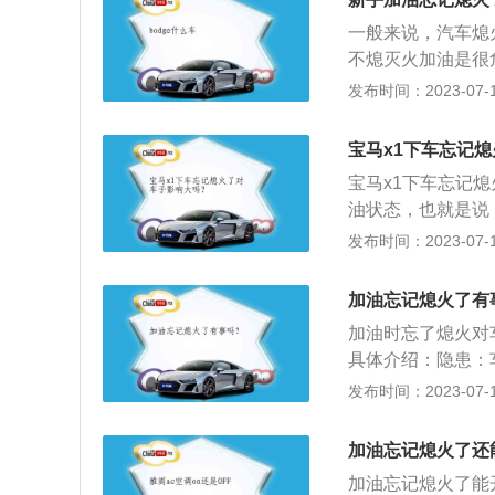
就形成了安全隐患
一般来说，汽车熄
产生大量泡沫，这
不熄灭火加油是很
气体的浓度也会大
油时，加油站空气
发布时间：2023-07-17
烧、甚至爆炸。汽
统和动力系统也会
加油，在夏季尽量
火花，如果汽车的
加油不要加太满，
宝马x1下车忘记
发动中加油是非常
宝马x1下车忘记
致燃油爆炸，后果
油状态，也就是说
来保证发动机运转
发布时间：2023-07-17
碳，长时间怠速，
怠速对如今的车子
加油忘记熄火了有
多的电子系统，用
加油时忘了熄火对
在汽车正常运行的
具体介绍：隐患：
高温运转，如果电
发布时间：2023-07-17
时一定要记得把发
事项：进入加油站
加油忘记熄火了还
加油忘记熄火了能