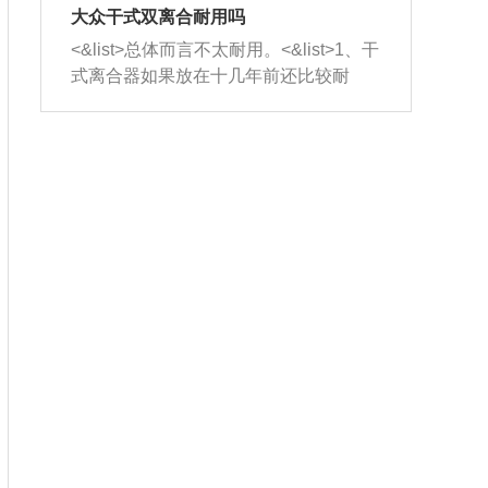
室，最后形成废气排出，就可以让三元
无法制作，需要将车辆送到修理厂或4s
造成烧机油。<&list>3、机油粘度。使用
大众干式双离合耐用吗
催化器得到清洗，排气管堵塞的情况就
店；<&list>2.车辆半轴套管防尘罩破
机油粘度过小的话，同样会有烧机油现
<&list>总体而言不太耐用。<&list>1、干
能够得到解决。
裂，破裂后会出现漏油现象，使半轴磨
象，机油粘度过小具有很好的流动性，
式离合器如果放在十几年前还比较耐
损严重，磨损的半轴容易损坏，产生异
容易窜入到气缸内，参与燃烧。<&list>
用，但是由于现在的汽车发动机动力输
响；<&list>3.稳定器的转向胶套和球头
4、机油量。机油量过多，机油压力过
出越来越高，使得干式离合器散热不足
老化，一般是使用时间过长造成的。解
大，会将部分机油压入气缸内，也会出
的缺陷也逐渐暴露出来。<&list>2、由于
决方法是更换新的质量好的转向橡胶套
现烧机油。<&list>5、机油滤清器堵塞：
干式双离合的工作环境暴露在空气中，
和球头。
会导致进气不畅，使进气压力下降，形
而离合器的散热也是通离合器罩上面的
成负压，使机油在负压的情况下吸入燃
几个小孔来进行散热。但是在行驶过程
烧室引起烧机油。<&list>6、正时齿轮或
中变速箱需要换挡，就不得不使得离合
链条磨损：正时齿轮或链条的磨损会引
器频繁工作。<&list>3、长时间的低速行
起气阀和曲轴的正时不同步。由于轮齿
驶以及过于频繁的启停，导致离合器的
或链条磨损产生的过量侧隙，使得发动
温度不断升高，而低速行驶时空气流动
机的调节无法实现：前一圈的正时和下
效率不高，无法将离合器中的热量有效
一圈可能就不一样。当气阀和活塞的运
的带走，导致离合器内部的温度不断升
动不同步时，会造成过大的机油消耗。
高，加速离合器的磨损。
解决方法：更换正时齿轮或链条。<&list
>7、内垫圈、进风口破裂：新的发动机
设计中，经常采用各种由金属和其他材