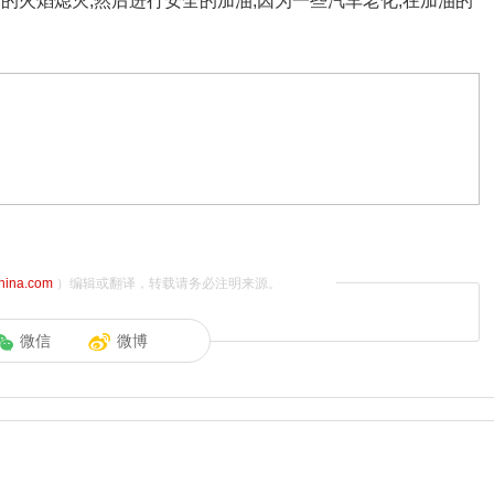
的火焰熄灭,然后进行安全的加油,因为一些汽车老化,在加油的
china.com
）编辑或翻译，转载请务必注明来源。
微信
微博