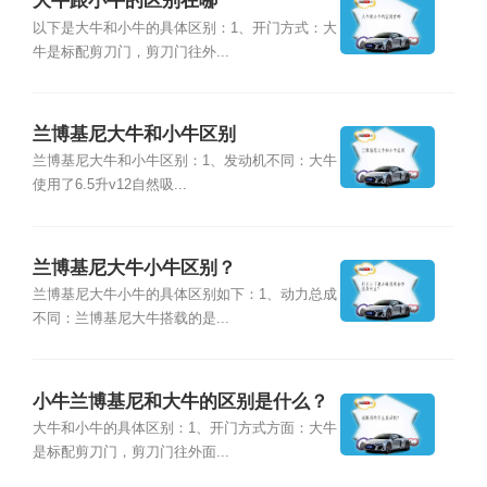
大牛跟小牛的区别在哪
以下是大牛和小牛的具体区别：1、开门方式：大
牛是标配剪刀门，剪刀门往外...
兰博基尼大牛和小牛区别
兰博基尼大牛和小牛区别：1、发动机不同：大牛
使用了6.5升v12自然吸...
兰博基尼大牛小牛区别？
兰博基尼大牛小牛的具体区别如下：1、动力总成
不同：兰博基尼大牛搭载的是...
小牛兰博基尼和大牛的区别是什么？
大牛和小牛的具体区别：1、开门方式方面：大牛
是标配剪刀门，剪刀门往外面...