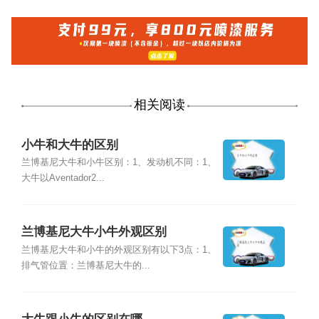
相关阅读
小牛和大牛的区别
兰博基尼大牛和小牛区别：1、发动机不同：1、
大牛以Aventador2...
兰博基尼大牛小牛外观区别
兰博基尼大牛和小牛的外观区别有以下3点：1、
排气管位置：兰博基尼大牛的...