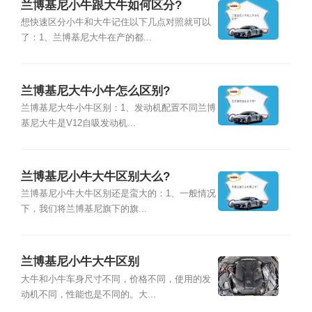
兰博基尼小牛跟大牛如何区分?
想快速区分小牛和大牛记住以下几点对照就可以
了：1、兰博基尼大牛在产的都...
兰博基尼大牛小牛怎么区别?
兰博基尼大牛小牛区别：1、发动机配置不同兰博
基尼大牛是V12自吸发动机...
兰博基尼小牛大牛区别大么?
兰博基尼小牛大牛区别还是蛮大的：1、一般情况
下，我们将兰博基尼旗下的旗...
兰博基尼小牛大牛区别
大牛和小牛车身尺寸不同，价格不同，使用的发
动机不同，性能也是不同的。大...