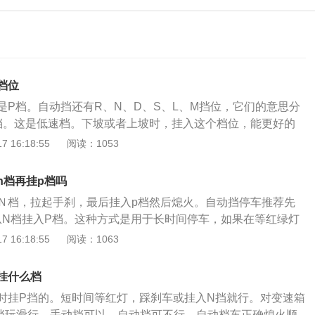
档位
是P档。自动挡还有R、N、D、S、L、M挡位，它们的意思分
档。这是低速档。下坡或者上坡时，挂入这个档位，能更好的
来制动或者省油。下坡时，能够调低发动机转速，利用发动机
 16:18:55
阅读：1053
猛踩刹车。第二个：R档。这是倒车档。这个档位，不管手动
汽车都一样。倒车时，要用到的档位，一般是等汽车停稳之
n档再挂p档吗
位。第三个：N档。这是空档。它在短时间停车时，比较好
Ｎ档，拉起手刹，最后挂入p档然后熄火。自动挡停车推荐先
档，长时间停车使用。第四个：D档。这是前进档。第五个：S
从N档挂入P档。这种方式是用于长时间停车，如果在等红绿灯
挂入这个档位时，发动机能提供更强大的动力，一般超车时，
辆挂入N档即可，没有必要完全挂入P档，这样只会让变速箱承
 16:18:55
阅读：1063
更加省油。比挂D档，猛踩油门省油很多。而且提速快很多。
且手刹也是要配合在P档挂入之后的。以下是汽车自动档档位
R档倒车档位：挂入该档位时，就会接通液压系统倒档油路，使
挂什么档
倒档行驶。当车辆未完全停稳时，不得强行转至R挡，否则会
时挂P挡的。短时间等红灯，踩刹车或挂入N挡就行。对变速箱
2、N档空档：在挂入空档时，行星齿轮系统空转，不能输出动
挡玩滑行，手动挡可以，自动挡可不行。自动档车正确熄火顺