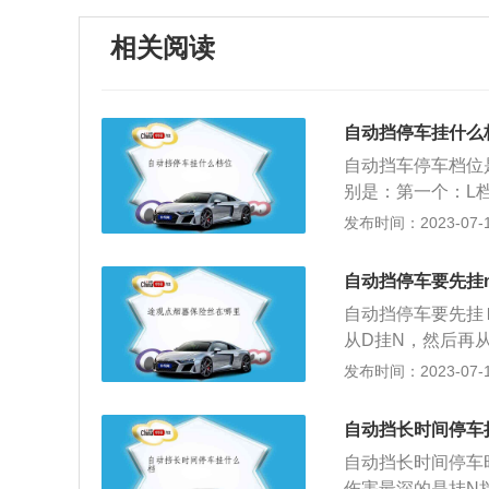
相关阅读
自动挡停车挂什么
自动挡车停车档位
别是：第一个：L
利用发动机的动力
发布时间：2023-07-17
来制动，不用一直
挡汽车还是自动挡
自动挡停车要先挂
后，再挂入这个档
自动挡停车要先挂
用。再就是配合P
从D挂N，然后再
档。这是运动档。
的时候，直接把车
发布时间：2023-07-17
挂入这个档位，能
受更大的压力，而
的具体介绍：1、
自动挡长时间停车
驱动轮反转，进行
自动挡长时间停车
导致变速器损坏。
伤害最深的是挂N