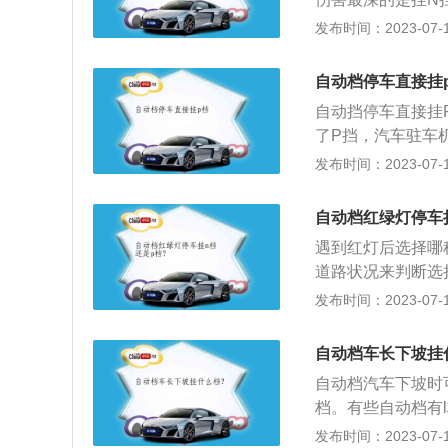
力。3、D档前进
序：1、踩刹车将
发布时间：2023-07-17
据节气门开度信号
然后可以松开脚刹
化自动升降挡，实
底，带一键启动的
车转动部分，使汽
自动档停车直接挂
果是涡轮增压车型
自动挡停车直接挂
于高温状态，熄火
了P挡，汽车驻车
停车功能会受到损
发布时间：2023-07-17
我们的变速箱产生
的一个齿轮来强迫
自动档红绿灯停车
来解决问题一样，
遇到红灯后选择哪
P挡的话也会对汽
道路状况来判断选
的时间会变长，停
发布时间：2023-07-17
的地方是不平坦的
挡到D挡容易倒车
自动档车长下坡挂
和变速器的液力扭
自动档汽车下坡时
源轮上，发动机的
档。有些自动档有l
反应，增加了喷油
后，变速箱将保持
发布时间：2023-07-17
加。