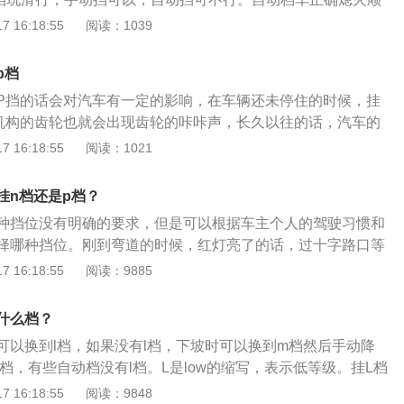
档位：当换档操纵手柄处于该档位时，液压系统控制装置就会根
车辆停止，然后挂入空挡。2、拉起手刹，并挂入驻车档(P挡)，
 16:18:55
阅读：1039
与车速信号自动接通相应的前进档油路，可随着行驶速度的变
。3、关闭用电设备和灯光开关。4、最后逆时针转动钥匙到
现自动变速功能。4、P档驻车档：利用机械装置去锁紧汽轮胎
车辆，按一下一键启动按钮关闭引擎。5、需要注意的是，如
车不能移动。
p档
，经过长时间或激烈驾驶，不要马上熄火停车，此时的涡轮处
P挡的话会对汽车有一定的影响，在车辆还未停住的时候，挂
后得不到冷却，容易影响它的使用寿命。
机构的齿轮也就会出现齿轮的咔咔声，长久以往的话，汽车的
害，如果车辆还没有停住我们就挂了P挡的话，那么可能会对
 16:18:55
阅读：1021
永久伤害。直接挂p档来停车，汽车就会通过卡住变速箱运作
使汽车停下，就好像手机卡了壳，而自己直接给手机强制重启
挂n档还是p档？
手机经常这样强制重启的话会发生毛病，同理汽车总是直接挂
种挡位没有明确的要求，但是可以根据车主个人的驾驶习惯和
车不好。
择哪种挡位。刚到弯道的时候，红灯亮了的话，过十字路口等
车的地方也相对平坦的话，可以选择N挡。但是，如果你停车
 16:18:55
阅读：9885
路面的话，这时就选择P挡。通常的路面行驶时，为了防止从P
，尽量不要挂P挡。D挡时如果踩刹车，则相当于用连接发动机
什么档？
矩转换器固定被动环，产生反作用力，施加到连接发动机的有
可以换到l档，如果没有l档，下坡时可以换到m档然后手动降
负荷增加，实际上刹车阻止车辆前进。发动机计算机对此作出
档，有些自动档没有l档。L是low的缩写，表示低等级。挂L档
量，在这期间油耗增加，因此刹车停止时，耗油量会瞬间增
在低档而不升档，这样汽车就可以用发动机制动。下坡时，换
 16:18:55
阅读：9848