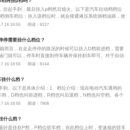
n档再挂p档吗？
P档有驻车棘爪和泊车齿轮两个锁止装置，当汽车停稳后，驻
坡；注意行驶时档位的切换问题，自动挡车对危险动作都是有保
，拉起手刹，最后挂入p档然后熄火。以下是汽车自动档档位
车齿轮上，汽车变速箱直接被锁死，完成自动档停车。如果，
位启动，在P档或者N档以为档位启动发动机。
R档倒车档位：挂入该档位时，就会接通液压系统倒档油路，使
档，驻车棘爪装置的齿轮就会碰撞发出“咔咔”的响声，会对汽车
倒档行驶。当车辆未完全停稳时，不得强行转至“R”挡，否则会
 16:18:55
阅读：8227
、刹车钳施加一定的压力，从而减少它们的使用寿命，损坏汽
2、N档空档：在挂入空档时，行星齿轮系统空转，不能输出动
档位：当换档操纵手柄处于该档位时，液压系统控制装置就会根
停停需要挂什么档位？
与车速信号自动接通相应的前进档油路，可随着行驶速度的变
速箱而言，在走走停停的路况的时候可以挂入D档前进档，需要
现自动变速功能。4、P档驻车档：利用机械装置去锁紧汽轮胎
油门就可以，停车时直接刹停车辆并保持刹车即可。对于自动
车不能移动。
言，可以挂入手动模式1档，这样变速箱就不会频繁在1档和2
 16:18:55
阅读：8144
合器高温，减少使用寿命。对于自动档CVT变速箱而言，可以
D档刹停车辆时，变速器内部的主动轮处于空转模式，影响较
车挂什么档？
时，可以通过缓放刹车踏板的方式不断让汽车以怠速向前蠕
手刹。以下是具体介绍：1、档位介绍：现在电动汽车通用的
上坡状态，所以怠速会比平地慢一些，耐心等待怠速上来即
车档，D档也叫前进档，R档也叫后退档，N档也叫空档。各个
。
是通过车内控制器的转换信号来实现，比如后退档是通过控制
 16:18:55
阅读：7908
让汽车后退，在车子前进时挂R档没有反应，因为电动车在前
器没有任何效果，必须等到车子停下才会开始实现倒档的作
挂什么档？
核心：电动汽车变速箱的核心是直流电动机，电能转换效率最
最好是挂在P档，P档位驻车档，在此档位上时，变速箱的驻车
和转子组成，转子线圈在定子产生的磁场中做切割磁力线运