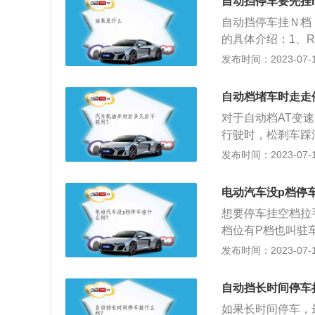
自动挡停车要先挂
经停稳。自动档的
量”时，汽车会溜
自动挡停车挂Ｎ档
车棘爪自动挂在泊
护和互锁；注意档
的具体介绍：1、
汽车未停稳就挂P
驱动轮反转，进行
发布时间：2023-07-17
的变速器、刹车片
导致变速器损坏。
车的停车功能。
力。3、D档前进
自动档堵车时走走
据节气门开度信号
对于自动档AT变
化自动升降挡，实
行驶时，松刹车踩
车转动部分，使汽
档双离合变速箱而
发布时间：2023-07-17
档之间切换引起离
挂入D档，当挂入
电动汽车没p档停
小。在坡道处堵车
想要停车挂空档拉
动，由于车辆处于
档位有P档也叫驻
可。注意保持车距
档位之间的转换都
发布时间：2023-07-17
器实现电机反转而
进时挂倒档踩加速
自动挡长时间停车
用。2、变速箱的
如果长时间停车，
高，电动机由定子