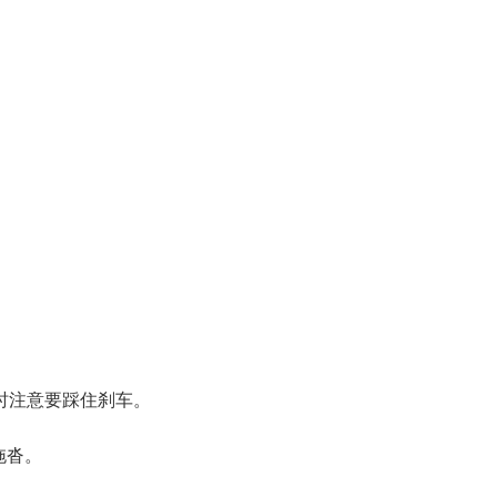
时注意要踩住刹车。
拖沓。