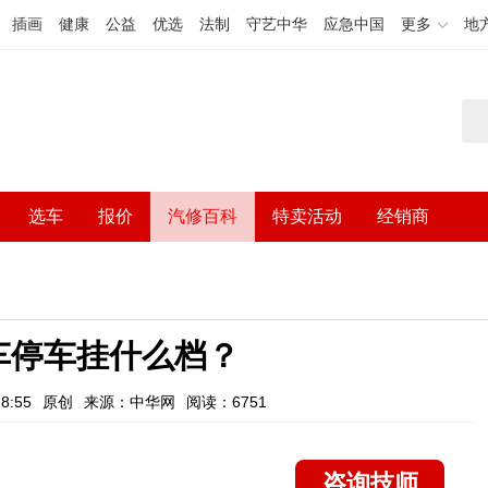
插画
健康
公益
优选
法制
守艺中华
应急中国
更多
地
选车
报价
汽修百科
特卖活动
经销商
车停车挂什么档？
8:55
原创
来源：中华网
阅读：6751
咨询技师