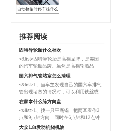
自动挡临时停车挂什么
档位
推荐阅读
固特异轮胎什么档次
<&list>固特异轮胎是高档品牌，是美国
的汽车轮胎品牌。虽然是高档轮胎品
牌，但是中高低端的轮胎都有生产，这
国六排气管堵塞怎么清理
也是为了更好的开拓市场。
<&list>1、当车主发现自己的国六车排气
管出现堵塞的情况时，可以利用铁丝或
者是细棍，直接将杂物给取出来，如果
在家拿什么练方向盘
堵塞情况比较严重，也可以采取应急措
<&list>1、找一只平底锅，把两耳看作3
施。 <&list>2、直接利用木棍将所有的
点和9点钟方向，同时在6点钟和12点钟
杂物推到排气管里面的位置处，然后将
方向做一个标记。 <&list>2、双手握住
三元催化器拆解开，就可以将堵塞的东
大众1.8t发动机烧机油