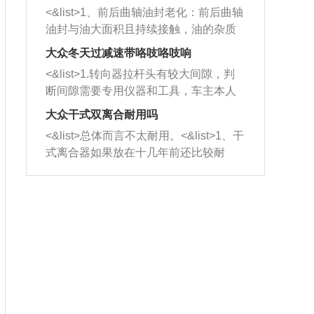
平底锅两耳，然后往左打半圈、一圈、
西取出来。但如果是因为积碳过多引起
<&list>1、前后曲轴油封老化：前后曲轴
一圈半的练习，往右同样也要打相同的
的堵塞，就需要将三元催化器泡在草酸
油封与油大面积且持续接触，油的杂质
圈数。 <&list>3、最后强调要反复练
中进行清洗。 <&list>3、也可以利用清
和发动机内持续温度变化使其密封效果
习，这样就可以形成肌肉记忆，在真实
大众冬天过减速带咯吱咯吱响
洗剂对堵塞的情况得到解决，将清洗剂
逐渐减弱，导致渗油或漏油。<&list>2、
驾驶车辆时，不需要记忆也能打好方
放在燃油箱中，与燃油混合后，车辆启
<&list>1.转向器拉杆头有较大间隙，判
活塞间隙过大：积碳会使活塞环与缸体
向。
动时，就可以和汽油一起进入到燃烧
断间隙需要专用仪器和工具，车主本人
的间隙扩大，导致机油流入燃烧室中，
室，最后形成废气排出，就可以让三元
无法制作，需要将车辆送到修理厂或4s
造成烧机油。<&list>3、机油粘度。使用
大众干式双离合耐用吗
催化器得到清洗，排气管堵塞的情况就
店；<&list>2.车辆半轴套管防尘罩破
机油粘度过小的话，同样会有烧机油现
<&list>总体而言不太耐用。<&list>1、干
能够得到解决。
裂，破裂后会出现漏油现象，使半轴磨
象，机油粘度过小具有很好的流动性，
式离合器如果放在十几年前还比较耐
损严重，磨损的半轴容易损坏，产生异
容易窜入到气缸内，参与燃烧。<&list>
用，但是由于现在的汽车发动机动力输
响；<&list>3.稳定器的转向胶套和球头
4、机油量。机油量过多，机油压力过
出越来越高，使得干式离合器散热不足
老化，一般是使用时间过长造成的。解
大，会将部分机油压入气缸内，也会出
的缺陷也逐渐暴露出来。<&list>2、由于
决方法是更换新的质量好的转向橡胶套
现烧机油。<&list>5、机油滤清器堵塞：
干式双离合的工作环境暴露在空气中，
和球头。
会导致进气不畅，使进气压力下降，形
而离合器的散热也是通离合器罩上面的
成负压，使机油在负压的情况下吸入燃
几个小孔来进行散热。但是在行驶过程
烧室引起烧机油。<&list>6、正时齿轮或
中变速箱需要换挡，就不得不使得离合
链条磨损：正时齿轮或链条的磨损会引
器频繁工作。<&list>3、长时间的低速行
起气阀和曲轴的正时不同步。由于轮齿
驶以及过于频繁的启停，导致离合器的