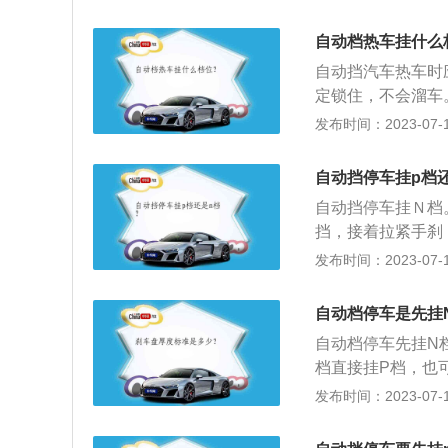
低档，这样汽车可
而陡的斜坡上减速
自动档热车挂什么
短坡道，则无需使
自动挡汽车热车时
制动器减速，否则
定锁住，不会溜车
度会更快。热车的
发布时间：2023-07-17
以为达到这一目的
动并不快，这样油
自动挡停车挂p档
快，所以不会对发
自动挡停车挂Ｎ档
分钟之间，然后就
挡，接着拉紧手刹
行驶，这对于汽车
挡，接着松开脚刹
发布时间：2023-07-17
分，产生更多的积
伤车的做法。驾驶
滑行并不能达到省
自动档停车是先挂
油压不足，不仅会
自动档停车先挂N
摩擦片；停车挂档
档直接挂P档，也
方式不同，自动挡
停车先挂N档，汽
发布时间：2023-07-17
然后拉上手刹并松
后，通过拉电子手
若开自动挡汽车上
自动档停车完成。
会溜车，若自动挡