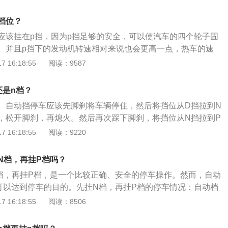
以在发动机制动的情况下减速。如果仅依靠制动系统在一些长
，可能会导致制动系统过热和故障，这是非常危险的。如果是
档位？
用发动机制动来减速。如果是长而陡的斜坡，最好使用发动机
应该挂在p挡，因为p挡足够的安全，可以使汽车的四个轮子固
可能会有危险。
。并且p挡下的发动机转速相对来说也会更高一点，热车的速
最终目的是在短时间内令汽车内部各种油液迅速活络起来，所
 16:18:55
阅读：9587
，可以选择在原地怠速运转车辆。怠速运转车辆时，发动机转
液会缓慢地被发动机激活，又因为发动机活塞运动不是特别
还是n档？
动机带来特别大的损伤。热车的时间，尽量控制在半分钟到一
。自动挡停车应该先脚刹将车辆停住，然后将挡位从D挡拉到N
可以控制汽车匀速行驶。以前热车都是三五分钟，然后就开始
，松开脚刹，再熄火。然后再次踩下脚刹，将挡位从N挡拉到P
的伤害很大，而且也会导致发动机的进气量低，燃油燃烧不充
，关闭电源拔出钥匙。这是最稳妥可靠的停车方法，这是最不
 16:18:55
阅读：9220
碳。
自动挡汽车注意事项：注意不要空挡滑行，自动挡汽车挂空挡
油的效果，长时间空挡滑行会导致自动变速箱内的液压管路中
N档，再挂P档吗？
增大摩擦力、降低润滑效果，同时还将损害自动变速箱内部的
档，再挂P档，是一个比较正确、安全的停车操作。然而，自动
需注意，如果需要停车时，自动档驾驶人跟手动档驾驶人停车
可以达到停车的目的。先挂N档，再挂P档的停车情况：自动档
车型停车或长时间怠速停车时，要先踩住刹车，并挂入N档，
车的发动机不再提供动力，制止了汽车向前行驶的趋势；之
 16:18:55
阅读：8506
开制动脚踏板，当车辆停稳后，再挂入P档；拖车时需注意，
刹提供给汽车车轮克服地面摩檫的力量；最后，再挂P档，使
路，需要拖车的时，自动挡车型最好是将整车托起；注意坡起
直接挂P档的停车情况：直接挂P档停车的前提是：确保汽车已
车型车辆停在一个较陡的斜坡，其重力大于怠速时的动力“余